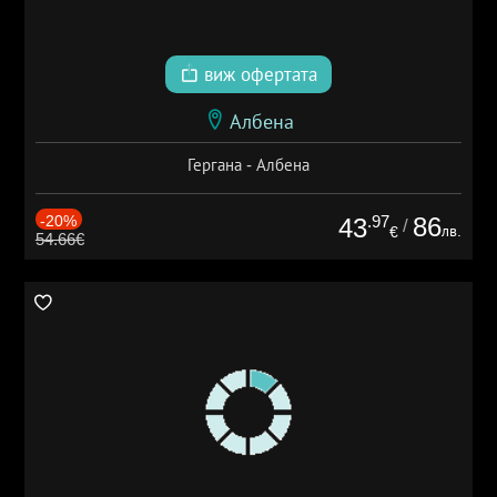
виж офертата
Албена
Гергана - Албена
-20%
.97
86
43
/
лв.
€
54.66€