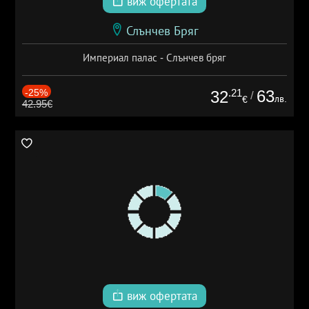
виж офертата
Слънчев Бряг
Империал палас - Слънчев бряг
-25%
.21
63
32
/
лв.
€
42.95€
виж офертата