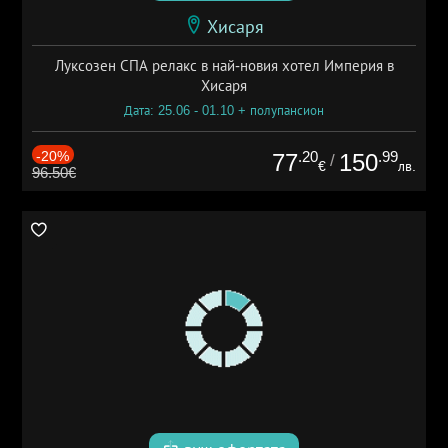
Хисаря
Луксозен СПА релакс в най-новия хотел Империя в
Хисаря
Дата: 25.06 - 01.10 + полупансион
-20%
.20
.99
77
150
/
€
лв.
96.50€