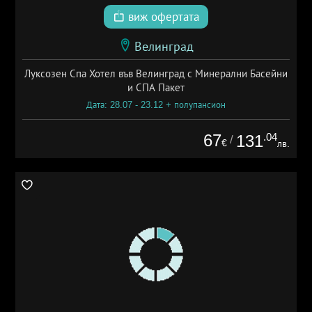
виж офертата
Велинград
Луксозен Спа Хотел във Велинград с Минерални Басейни
и СПА Пакет
Дата: 28.07 - 23.12 + полупансион
67
.04
131
/
€
лв.