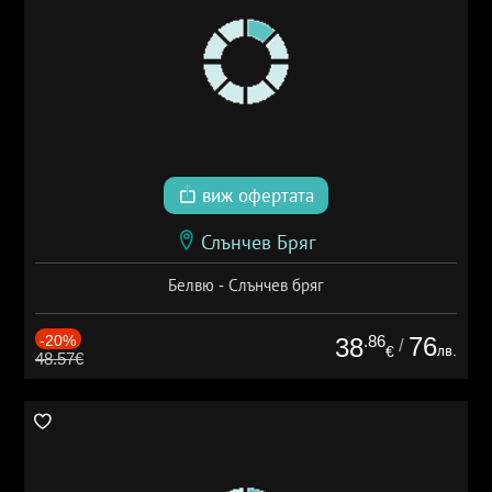
виж офертата
Слънчев Бряг
Белвю - Слънчев бряг
-20%
.86
76
38
/
лв.
€
48.57€