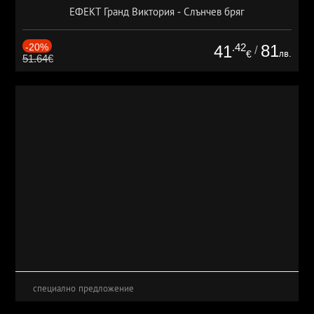
ЕФЕКТ Гранд Виктория - Слънчев бряг
-20%
.42
81
41
/
лв.
€
51.64€
специално предложение