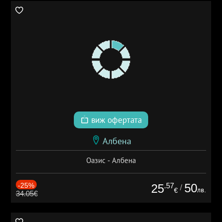
виж офертата
Албена
Оазис - Албена
-25%
.57
50
25
/
лв.
€
34.05€