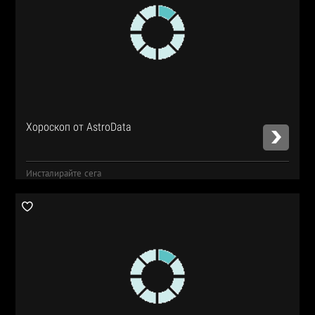
Хороскоп от AstroData
Инсталирайте сега