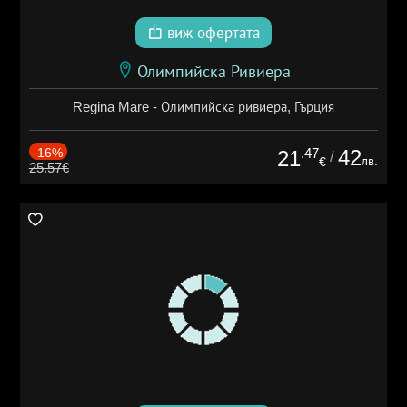
виж офертата
Олимпийска Ривиера
Regina Mare - Олимпийска ривиера, Гърция
-16%
.47
42
21
/
лв.
€
25.57€