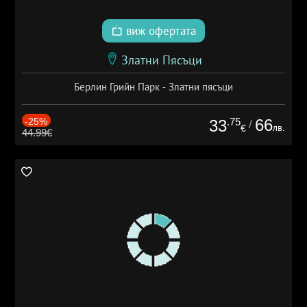
виж офертата
Златни Пясъци
Берлин Грийн Парк - Златни пясъци
-25%
.75
66
33
/
лв.
€
44.99€