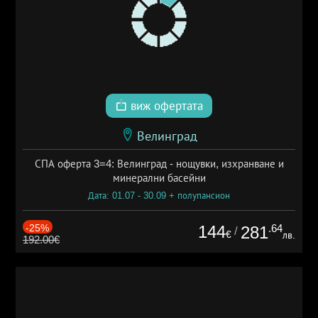
виж офертата
Велинград
СПА оферта 3=4: Велинград - нощувки, изхранване и
минерални басейни
Дата: 01.07 - 30.09 + полупансион
-25%
144
.64
281
/
€
лв.
192.00€