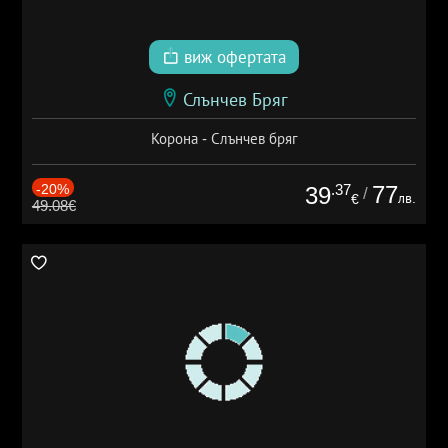
виж офертата
Слънчев Бряг
Корона - Слънчев бряг
-20%
.37
77
39
/
лв.
€
49.08€