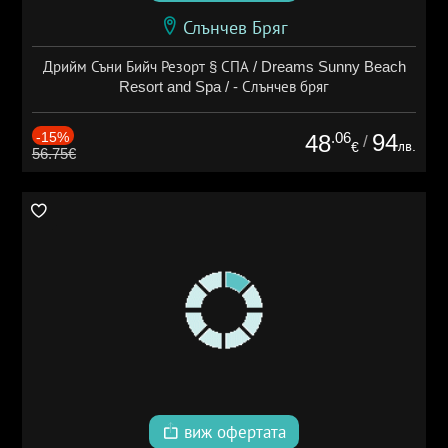
Слънчев Бряг
Дрийм Съни Бийч Резорт § СПА / Dreams Sunny Beach
Resort and Spa / - Слънчев бряг
-15%
.06
94
48
/
лв.
€
56.75€
виж офертата