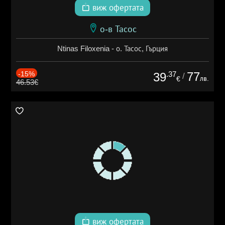
виж офертата
о-в Тасос
Ntinas Filoxenia - о. Тасос, Гърция
-15%
.37
77
39
/
лв.
€
46.53€
виж офертата