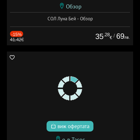
Обзор
СОЛ Луна Бей - Обзор
-15%
.28
69
35
/
лв.
€
41.42€
виж офертата
о-в Тасос