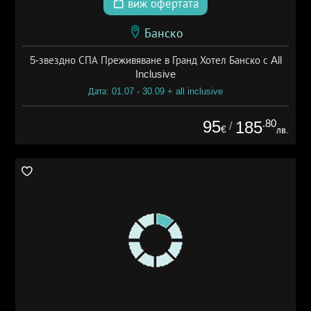
виж офертата
Банско
5-звездно СПА Преживяване в Гранд Хотел Банско с All
Inclusive
Дата: 01.07 - 30.09 + all inclusive
95
.80
185
/
€
лв.