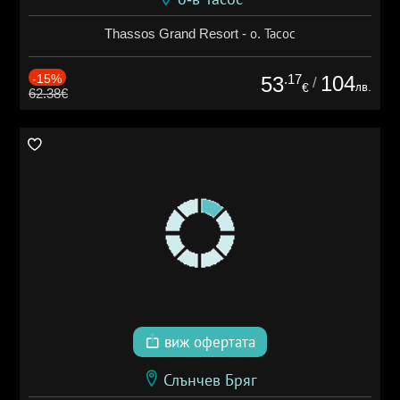
Thassos Grand Resort - о. Тасос
-15%
.17
104
53
/
лв.
€
62.38€
виж офертата
Слънчев Бряг