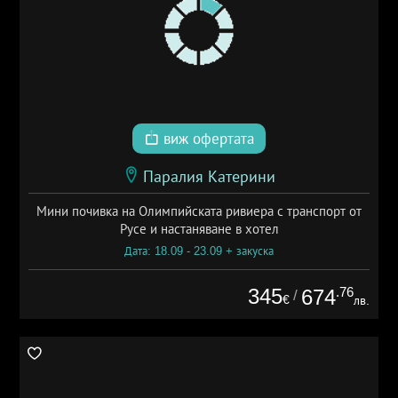
виж офертата
Паралия Катерини
Мини почивка на Олимпийската ривиера с транспорт от
Русе и настаняване в хотел
Дата: 18.09 - 23.09 + закуска
345
.76
674
/
€
лв.