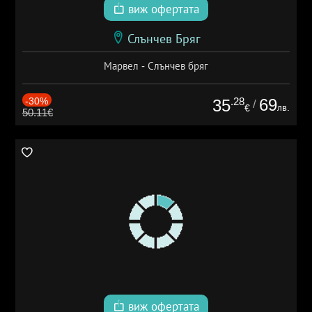
виж офертата
Слънчев Бряг
Марвел - Слънчев бряг
-30%
.28
69
35
/
лв.
€
50.11€
виж офертата