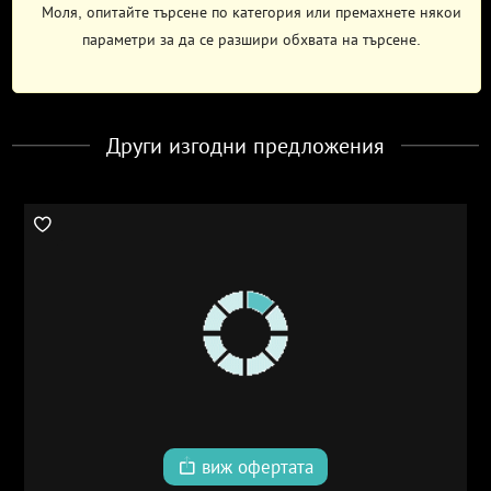
Моля, опитайте търсене по категория или премахнете някои
параметри за да се разшири обхвата на търсене.
Други изгодни предложения
виж офертата