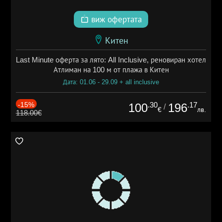
виж офертата
Китен
Last Minute оферта за лято: All Inclusive, реновиран хотел
Атлиман на 100 м от плажа в Китен
Дата: 01.06 - 29.09 + all inclusive
-15%
.30
.17
100
196
/
€
лв.
118.00€