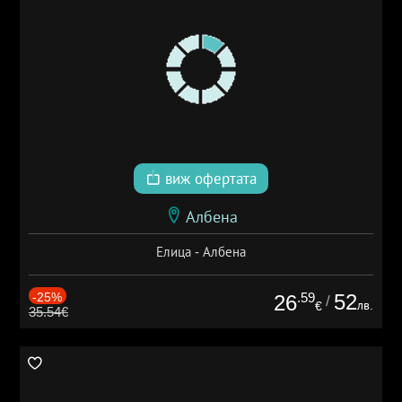
виж офертата
Албена
Елица - Албена
-25%
.59
52
26
/
лв.
€
35.54€