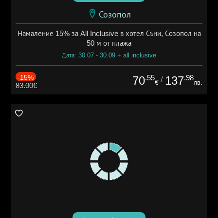
Созопол
Намаление 15% за All Inclusive в хотел Съни, Созопол на
50 м от плажа
Дата: 30.07 - 30.09 + all inclusive
-15%
.55
.98
70
137
/
€
лв.
83.00€