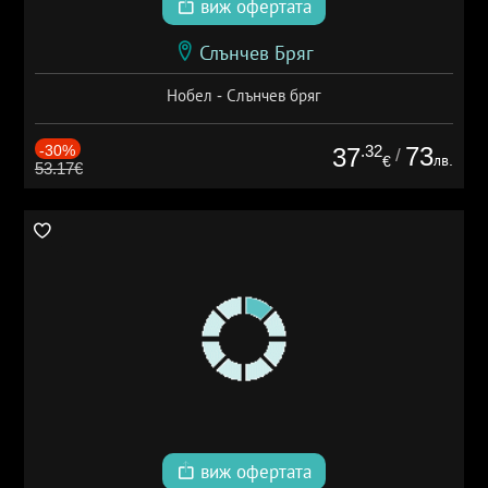
виж офертата
Слънчев Бряг
Нобел - Слънчев бряг
-30%
.32
73
37
/
лв.
€
53.17€
виж офертата