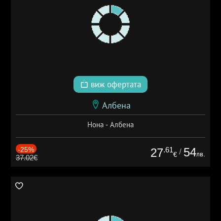
виж офертата
Албена
Нона - Албена
-25%
.61
54
27
/
лв.
€
37.02€