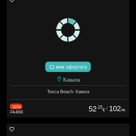
виж офертата
Кавала
Tosca Beach- Кавала
-30%
.15
102
52
/
лв.
€
74.65€