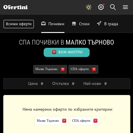
Ofertini
Почивки
Стоки
В града
Всички оферти
СПА ПОЧИВКИ В
МАЛКО ТЪРНОВО
ВИЖ ФИЛТРИ
Малко Търново
СПА оферти
Цена
Отстъпка
Най-нови
Няма намерени оферти по избраните критерии:
Малко Търново
СПА оферти