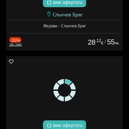
виж офертата
Слънчев Бряг
Жерави - Слънчев бряг
-20%
.12
55
28
/
лв.
€
35.28€
виж офертата