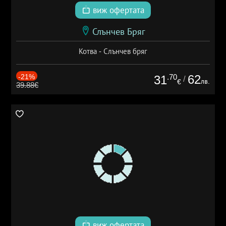
виж офертата
Слънчев Бряг
Котва - Слънчев бряг
-21%
.70
62
31
/
лв.
€
39.88€
виж офертата