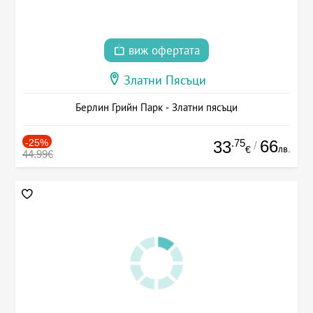
виж офертата
Златни Пясъци
Берлин Грийн Парк - Златни пясъци
-25%
.75
66
33
/
лв.
€
44.99€