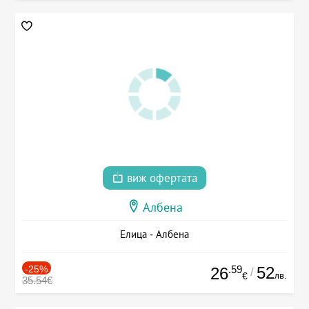
виж офертата
Албена
Елица - Албена
-25%
.59
52
26
/
лв.
€
35.54€