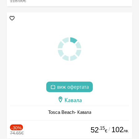
118.00€
виж офертата
Кавала
Tosca Beach- Кавала
-30%
.15
102
52
/
лв.
€
74.65€