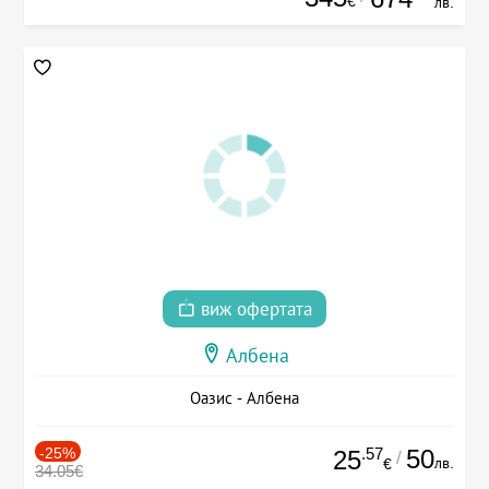
€
лв.
виж офертата
Албена
Оазис - Албена
-25%
.57
50
25
/
лв.
€
34.05€