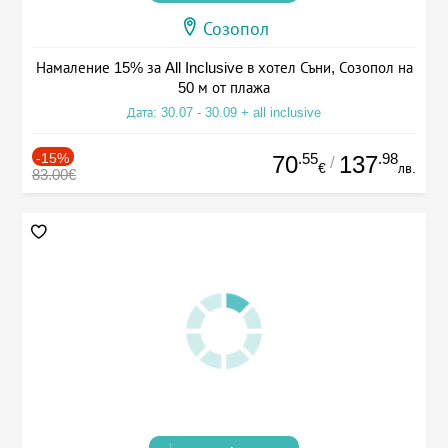
Созопол
Намаление 15% за All Inclusive в хотел Съни, Созопол на
50 м от плажа
Дата: 30.07 - 30.09 + all inclusive
-15%
.55
.98
70
137
/
€
лв.
83.00€