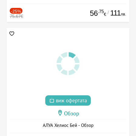
-25%
.75
111
56
/
лв.
€
75.67€
виж офертата
Обзор
АЛУА Хелиос Бей - Обзор