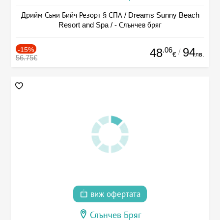
Дрийм Съни Бийч Резорт § СПА / Dreams Sunny Beach
Resort and Spa / - Слънчев бряг
-15%
.06
94
48
/
лв.
€
56.75€
виж офертата
Слънчев Бряг