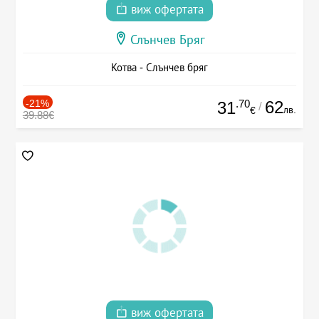
виж офертата
Слънчев Бряг
Котва - Слънчев бряг
-21%
.70
62
31
/
лв.
€
39.88€
виж офертата