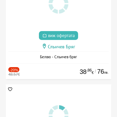
виж офертата
Слънчев Бряг
Белвю - Слънчев бряг
-20%
.86
76
38
/
лв.
€
48.57€