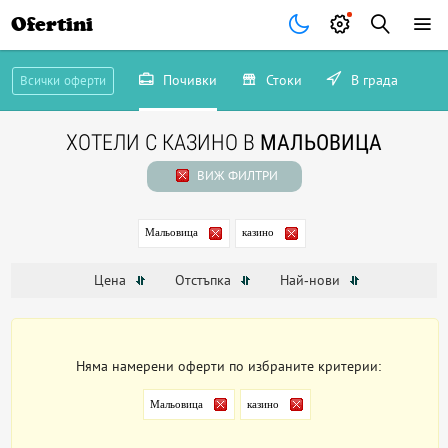
Ofertini
Почивки
Стоки
В града
Всички оферти
ХОТЕЛИ С КАЗИНО В
МАЛЬОВИЦА
ВИЖ ФИЛТРИ
Мальовица
казино
Цена
Отстъпка
Най-нови
Няма намерени оферти по избраните критерии:
Мальовица
казино