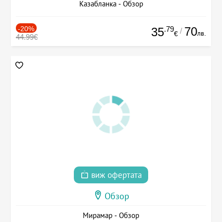
Казабланка - Обзор
-20%
.79
70
35
/
лв.
€
44.99€
виж офертата
Обзор
Мирамар - Обзор