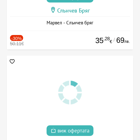
Слънчев Бряг
Марвел - Слънчев бряг
-30%
.28
69
35
/
лв.
€
50.11€
виж офертата