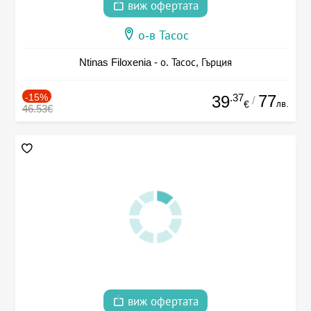
виж офертата
о-в Тасос
Ntinas Filoxenia - о. Тасос, Гърция
-15%
.37
77
39
/
лв.
€
46.53€
виж офертата