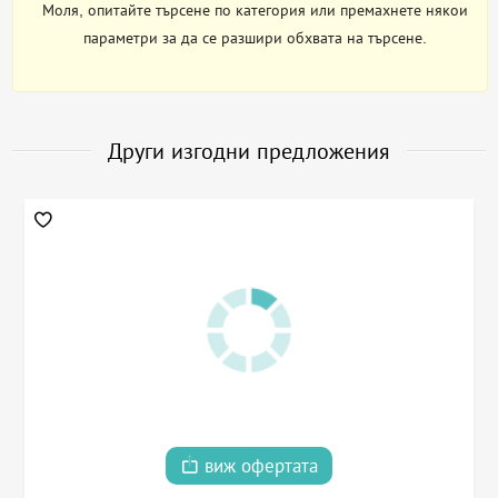
Моля, опитайте търсене по категория или премахнете някои
параметри за да се разшири обхвата на търсене.
Други изгодни предложения
виж офертата