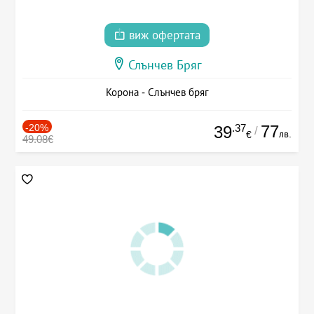
виж офертата
Слънчев Бряг
Корона - Слънчев бряг
-20%
.37
77
39
/
лв.
€
49.08€