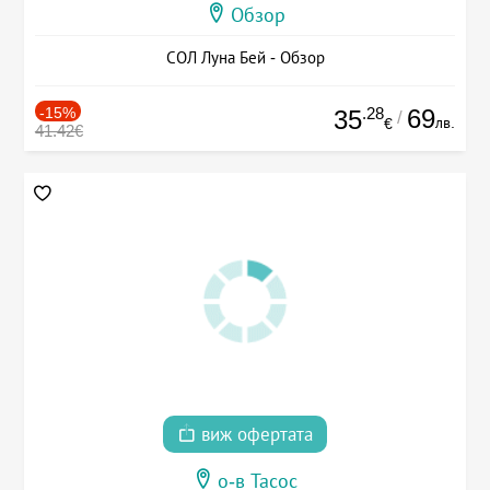
Обзор
СОЛ Луна Бей - Обзор
-15%
.28
69
35
/
лв.
€
41.42€
виж офертата
о-в Тасос