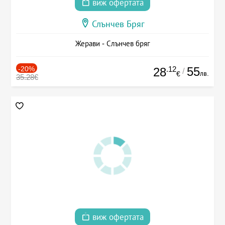
виж офертата
Слънчев Бряг
Жерави - Слънчев бряг
-20%
.12
55
28
/
лв.
€
35.28€
виж офертата