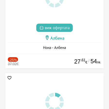
виж офертата
Албена
Нона - Албена
-25%
.61
54
27
/
лв.
€
37.02€