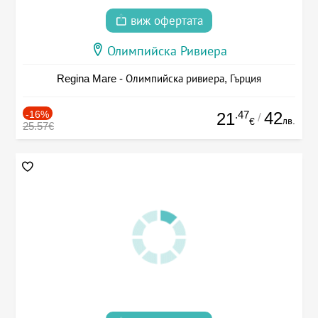
виж офертата
Олимпийска Ривиера
Regina Mare - Олимпийска ривиера, Гърция
-16%
.47
42
21
/
лв.
€
25.57€