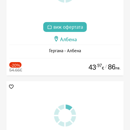
виж офертата
Албена
Гергана - Албена
-20%
.97
86
43
/
лв.
€
54.66€