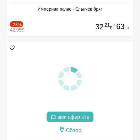
Империал палас - Слънчев бряг
-25%
.21
63
32
/
лв.
€
42.95€
виж офертата
Обзор