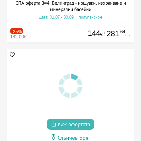
СПА оферта 3=4: Велинград - нощувки, изхранване и
минерални басейни
Дата: 01.07 - 30.09 + полупансион
-25%
144
.64
281
/
€
лв.
192.00€
виж офертата
Слънчев Бряг