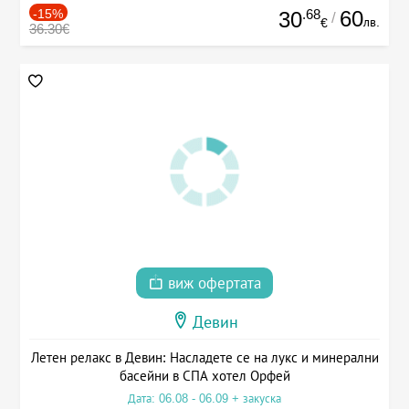
-15%
.68
60
30
/
лв.
€
36.30€
виж офертата
Девин
Летен релакс в Девин: Насладете се на лукс и минерални
басейни в СПА хотел Орфей
Дата: 06.08 - 06.09 + закуска