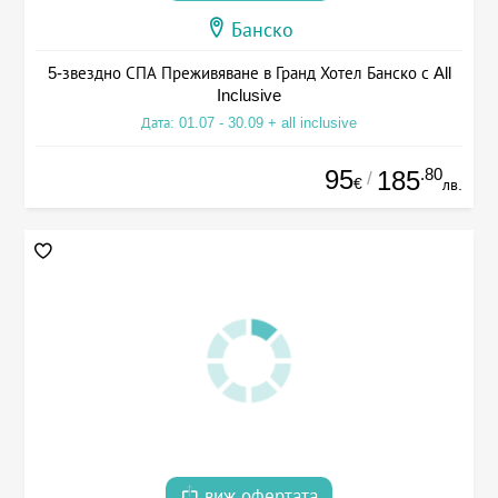
Банско
5-звездно СПА Преживяване в Гранд Хотел Банско с All
Inclusive
Дата: 01.07 - 30.09 + all inclusive
95
.80
185
/
€
лв.
виж офертата