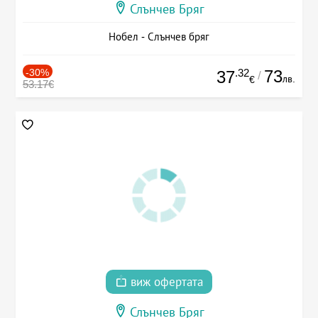
Слънчев Бряг
Нобел - Слънчев бряг
-30%
.32
73
37
/
лв.
€
53.17€
виж офертата
Слънчев Бряг