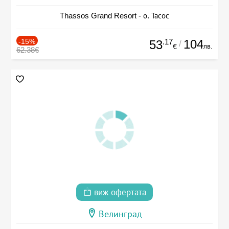
Thassos Grand Resort - о. Тасос
-15%
.17
104
53
/
лв.
€
62.38€
виж офертата
Велинград