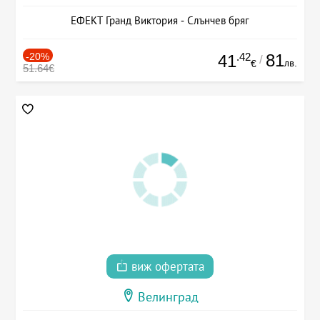
ЕФЕКТ Гранд Виктория - Слънчев бряг
-20%
.42
81
41
/
лв.
€
51.64€
виж офертата
Велинград