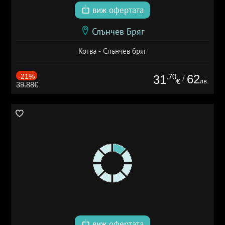
виж офертата
Слънчев Бряг
Котва - Слънчев бряг
-21%
.70
62
31
/
лв.
€
39.88€
виж офертата