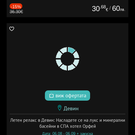
-15%
.68
60
30
/
лв.
€
36.30€
виж офертата
Девин
Летен релакс в Девин: Насладете се на лукс и минерални
басейни в СПА хотел Орфей
Дата: 06.08 - 06.09 + закуска