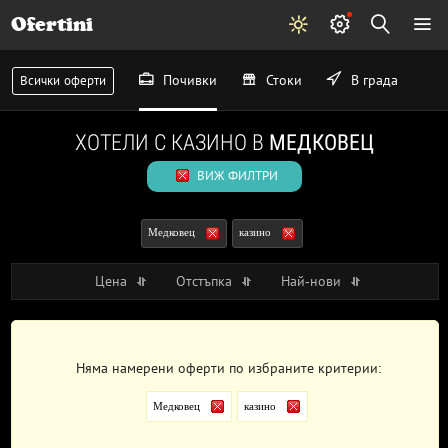
Ofertini
Почивки
Стоки
В града
Всички оферти
ХОТЕЛИ С КАЗИНО В
МЕДКОВЕЦ
ВИЖ ФИЛТРИ
Медковец
казино
Цена
Отстъпка
Най-нови
Няма намерени оферти по избраните критерии:
Медковец
казино