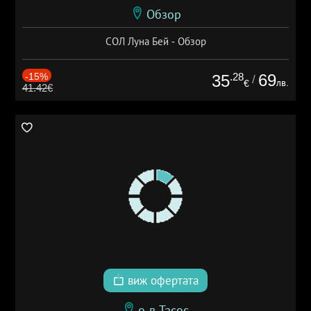
Обзор
СОЛ Луна Бей - Обзор
-15%
.28
69
35
/
лв.
€
41.42€
виж офертата
о-в Тасос