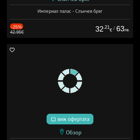
Империал палас - Слънчев бряг
-25%
.21
63
32
/
лв.
€
42.95€
виж офертата
Обзор