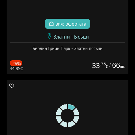
виж офертата
Златни Пясъци
Берлин Грийн Парк - Златни пясъци
-25%
.75
66
33
/
лв.
€
44.99€