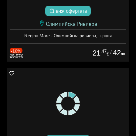
виж офертата
Олимпийска Ривиера
Regina Mare - Олимпийска ривиера, Гърция
-16%
.47
42
21
/
лв.
€
25.57€