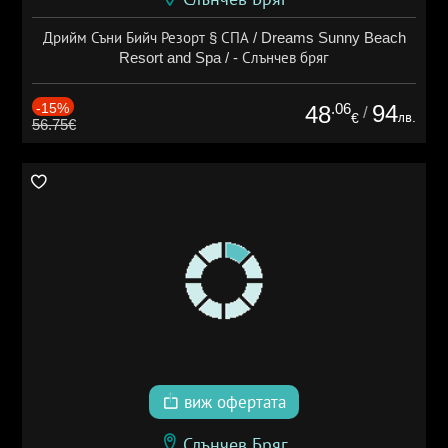
Дрийм Съни Бийч Резорт § СПА / Dreams Sunny Beach
Resort and Spa / - Слънчев бряг
-15%
.06
94
48
/
лв.
€
56.75€
виж офертата
Слънчев Бряг