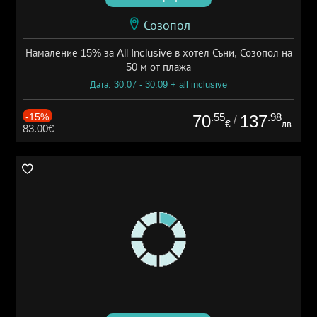
Созопол
Намаление 15% за All Inclusive в хотел Съни, Созопол на
50 м от плажа
Дата: 30.07 - 30.09 + all inclusive
-15%
.55
.98
70
137
/
€
лв.
83.00€