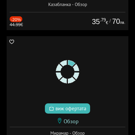
Казабланка - Обзор
-20%
.79
70
35
/
лв.
€
44.99€
виж офертата
Обзор
Мирамар - Обзор