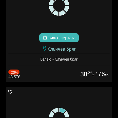
виж офертата
Слънчев Бряг
Белвю - Слънчев бряг
-20%
.86
76
38
/
лв.
€
48.57€