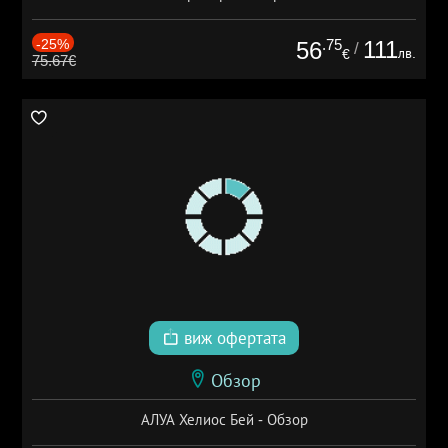
-25%
.75
111
56
/
лв.
€
75.67€
виж офертата
Обзор
АЛУА Хелиос Бей - Обзор