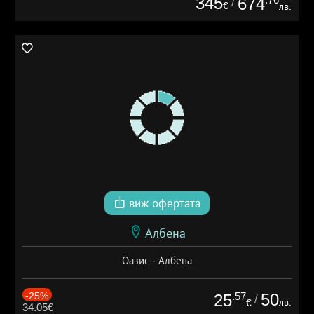
345
674
/
€
лв.
виж офертата
Албена
Оазис - Албена
-25%
.57
50
25
/
лв.
€
34.05€