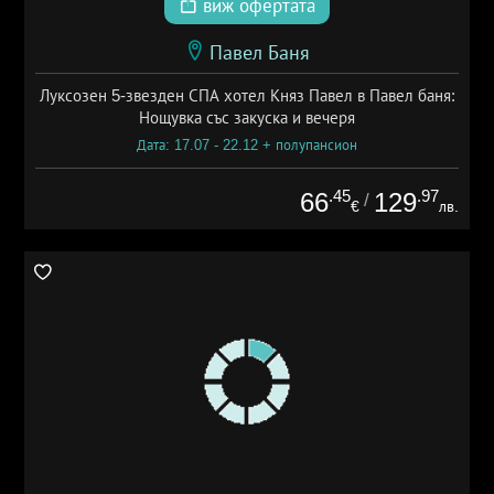
виж офертата
Павел Баня
Луксозен 5-звезден СПА хотел Княз Павел в Павел баня:
Нощувка със закуска и вечеря
Дата: 17.07 - 22.12 + полупансион
.45
.97
66
129
/
€
лв.