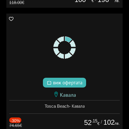
€
лв.
118.00€
виж офертата
Кавала
Tosca Beach- Кавала
-30%
.15
102
52
/
лв.
€
74.65€