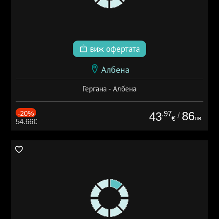
виж офертата
Албена
Гергана - Албена
-20%
.97
86
43
/
лв.
€
54.66€