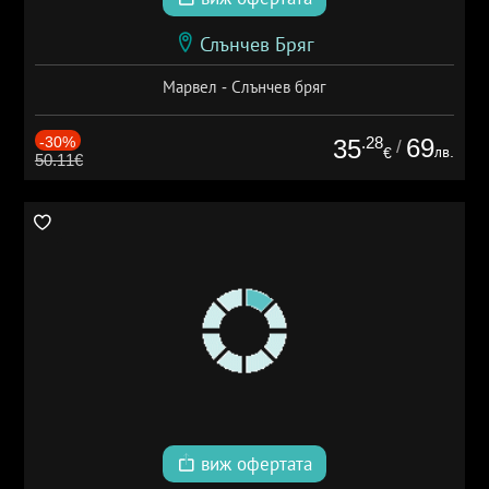
Слънчев Бряг
Марвел - Слънчев бряг
-30%
.28
69
35
/
лв.
€
50.11€
виж офертата