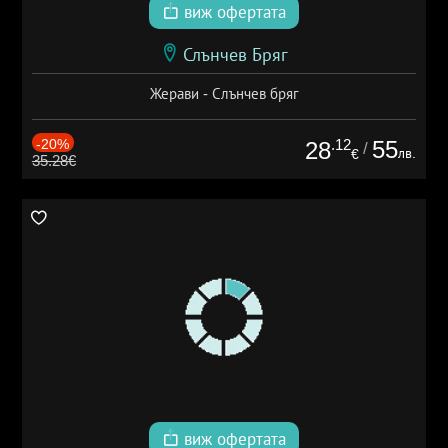
виж офертата
Слънчев Бряг
Жерави - Слънчев бряг
-20%
.12
55
28
/
лв.
€
35.28€
виж офертата