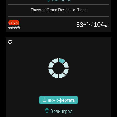
Thassos Grand Resort - о. Тасос
-15%
.17
104
53
/
лв.
€
62.38€
виж офертата
Велинград