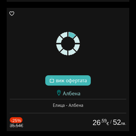
виж офертата
Албена
Елица - Албена
-25%
.59
52
26
/
лв.
€
35.54€