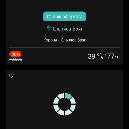
виж офертата
Слънчев Бряг
Корона - Слънчев бряг
-20%
.37
77
39
/
лв.
€
49.08€