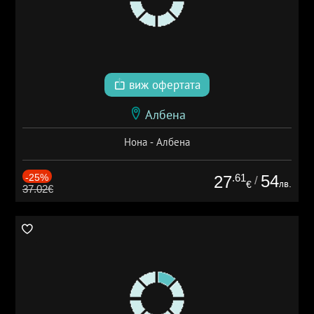
виж офертата
Албена
Нона - Албена
-25%
.61
54
27
/
лв.
€
37.02€