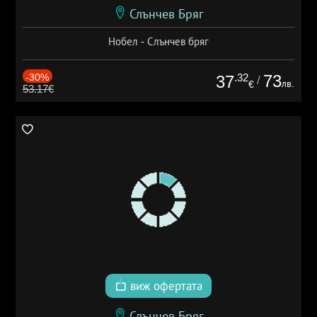
Слънчев Бряг
Нобел - Слънчев бряг
-30%
.32
73
37
/
лв.
€
53.17€
виж офертата
Слънчев Бряг