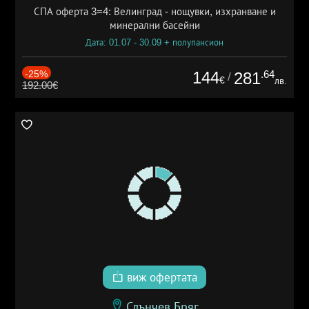
СПА оферта 3=4: Велинград - нощувки, изхранване и
минерални басейни
Дата: 01.07 - 30.09 + полупансион
-25%
144
.64
281
/
€
лв.
192.00€
виж офертата
Слънчев Бряг