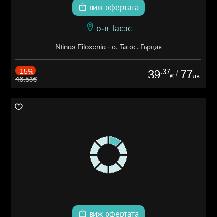
виж офертата
о-в Тасос
Ntinas Filoxenia - о. Тасос, Гърция
-15%
.37
77
39
/
лв.
€
46.53€
виж офертата