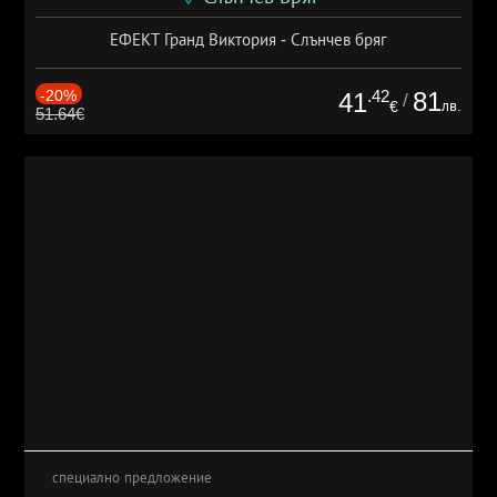
ЕФЕКТ Гранд Виктория - Слънчев бряг
-20%
.42
81
41
/
лв.
€
51.64€
специално предложение