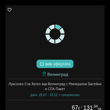
виж офертата
Велинград
Луксозен Спа Хотел във Велинград с Минерални Басейни
и СПА Пакет
Дата: 28.07 - 23.12 + полупансион
67
.04
131
/
€
лв.