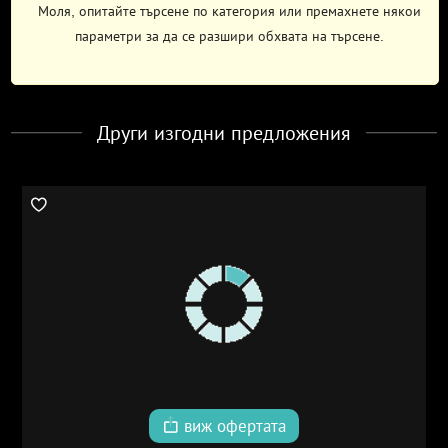
Моля, опитайте търсене по категория или премахнете някои
параметри за да се разшири обхвата на търсене.
Други изгодни предложения
виж офертата