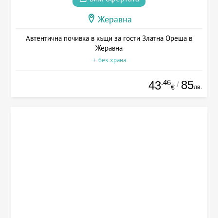
Жеравна
Автентична почивка в къщи за гости Златна Ореша в
Жеравна
+ без храна
.46
85
43
/
лв.
€