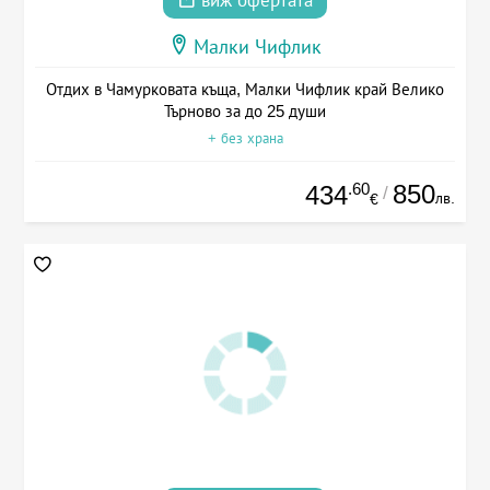
виж офертата
Малки Чифлик
Отдих в Чамурковата къща, Малки Чифлик край Велико
Търново за до 25 души
+ без храна
.60
850
434
/
лв.
€