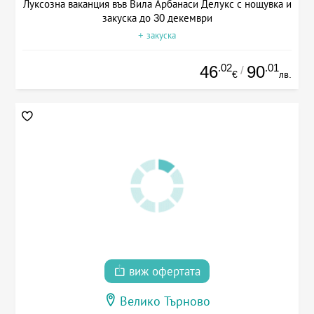
Луксозна ваканция във Вила Арбанаси Делукс с нощувка и
закуска до 30 декември
+ закуска
.02
.01
46
90
/
€
лв.
виж офертата
Велико Търново