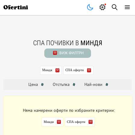
Почивки
Стоки
В града
Всички оферти
Ofertini
СПА ПОЧИВКИ В
МИНДЯ
ВИЖ ФИЛТРИ
Миндя
СПА оферти
Цена
Отстъпка
Най-нови
Няма намерени оферти по избраните критерии:
Миндя
СПА оферти