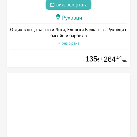
виж офертата
Руховци
Отдих в къща за гости Лъки, Еленски Балкан - с. Руховци с
басейн и барбекю
+ без храна
135
.04
264
/
€
лв.