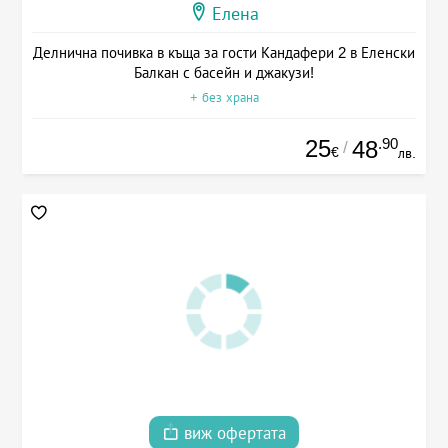
Елена
Делнична почивка в къща за гости Кандафери 2 в Еленски
Балкан с басейн и джакузи!
+ без храна
25
.90
48
/
€
лв.
виж офертата