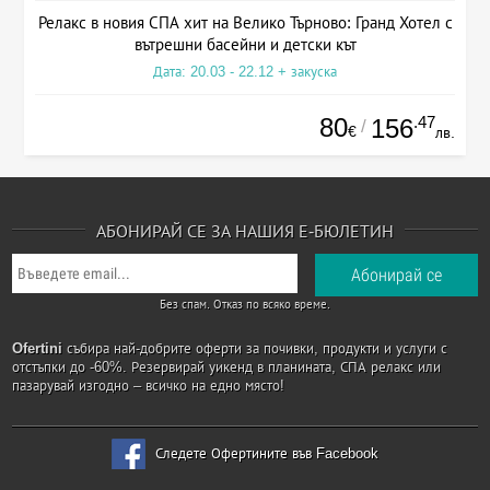
Релакс в новия СПА хит на Велико Търново: Гранд Хотел с
вътрешни басейни и детски кът
Дата: 20.03 - 22.12 + закуска
80
.47
156
/
€
лв.
АБОНИРАЙ СЕ ЗА НАШИЯ Е-БЮЛЕТИН
Без спам. Отказ по всяко време.
Ofertini
събира най-добрите оферти за почивки, продукти и услуги с
отстъпки до -60%. Резервирай уикенд в планината, СПА релакс или
пазарувай изгодно – всичко на едно място!
Следете Офертините във Facebook