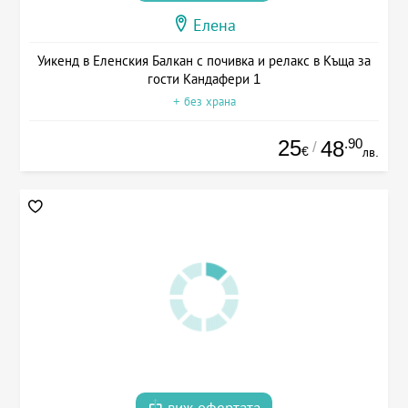
Елена
Уикенд в Еленския Балкан с почивка и релакс в Къща за
гости Кандафери 1
+ без храна
25
.90
48
/
€
лв.