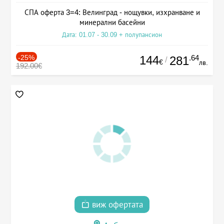
СПА оферта 3=4: Велинград - нощувки, изхранване и
минерални басейни
Дата: 01.07 - 30.09 + полупансион
-25%
144
.64
281
/
€
лв.
192.00€
виж офертата