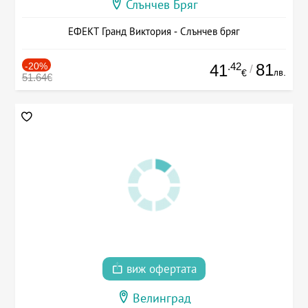
Слънчев Бряг
ЕФЕКТ Гранд Виктория - Слънчев бряг
-20%
.42
81
41
/
лв.
€
51.64€
виж офертата
Велинград