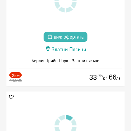
виж офертата
Златни Пясъци
Берлин Грийн Парк - Златни пясъци
-25%
.75
66
33
/
лв.
€
44.99€