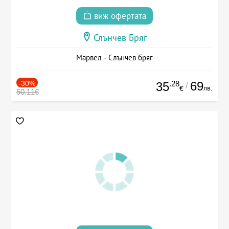
виж офертата
Слънчев Бряг
Марвел - Слънчев бряг
-30%
.28
69
35
/
лв.
€
50.11€