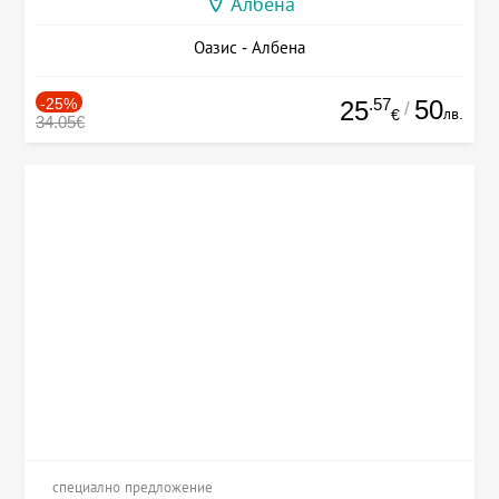
Албена
Оазис - Албена
-25%
.57
50
25
/
лв.
€
34.05€
специално предложение