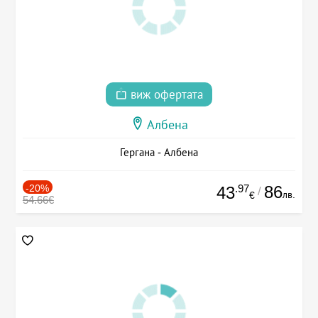
виж офертата
Албена
Гергана - Албена
-20%
.97
86
43
/
лв.
€
54.66€