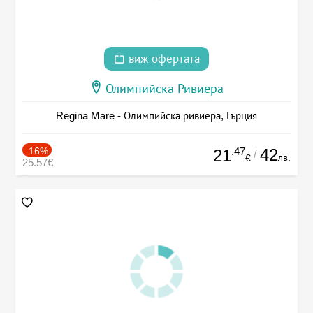
виж офертата
Олимпийска Ривиера
Regina Mare - Олимпийска ривиера, Гърция
-16%
.47
42
21
/
лв.
€
25.57€