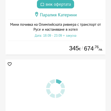
виж офертата
Паралия Катерини
Мини почивка на Олимпийската ривиера с транспорт от
Русе и настаняване в хотел
Дата: 18.09 - 23.09 + закуска
345
.76
674
/
€
лв.