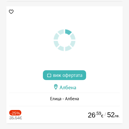
виж офертата
Албена
Елица - Албена
-25%
.59
52
26
/
лв.
€
35.54€