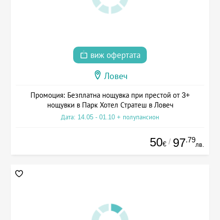
виж офертата
Ловеч
Промоция: Безплатна нощувка при престой от 3+
нощувки в Парк Хотел Стратеш в Ловеч
Дата: 14.05 - 01.10 + полупансион
50
.79
97
/
€
лв.