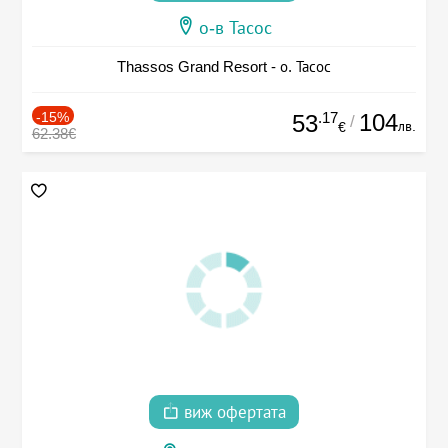
о-в Тасос
Thassos Grand Resort - о. Тасос
-15%
.17
104
53
/
лв.
€
62.38€
виж офертата