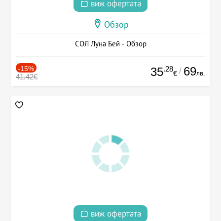
виж офертата
Обзор
СОЛ Луна Бей - Обзор
-15%
.28
69
35
/
лв.
€
41.42€
виж офертата