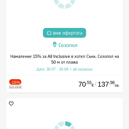
виж офертата
Созопол
Намаление 15% за All Inclusive в хотел Съни, Созопол на
50 м от плажа
Дата: 30.07 - 30.09 + all inclusive
-15%
.55
.98
70
137
/
€
лв.
83.00€