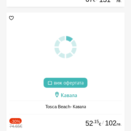
€
лв.
виж офертата
Кавала
Tosca Beach- Кавала
-30%
.15
102
52
/
лв.
€
74.65€