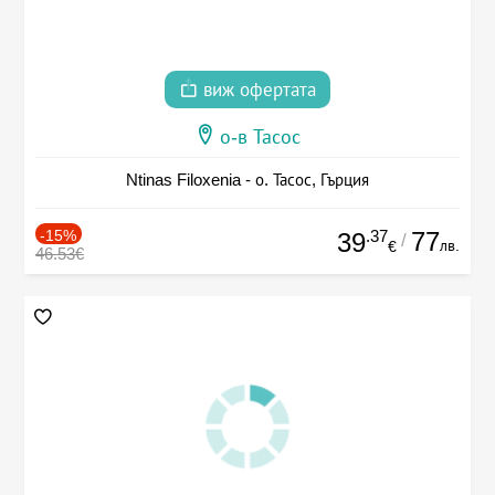
виж офертата
о-в Тасос
Ntinas Filoxenia - о. Тасос, Гърция
-15%
.37
77
39
/
лв.
€
46.53€