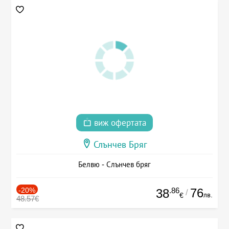
виж офертата
Слънчев Бряг
Белвю - Слънчев бряг
-20%
.86
76
38
/
лв.
€
48.57€