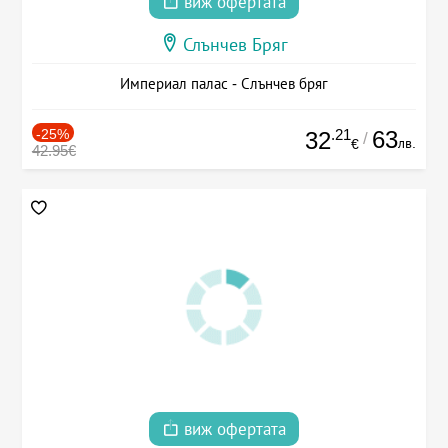
виж офертата
Слънчев Бряг
Империал палас - Слънчев бряг
-25%
.21
63
32
/
лв.
€
42.95€
виж офертата