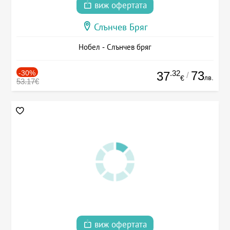
виж офертата
Слънчев Бряг
Нобел - Слънчев бряг
-30%
.32
73
37
/
лв.
€
53.17€
виж офертата