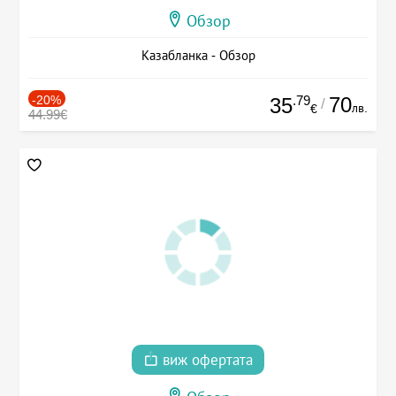
Обзор
Казабланка - Обзор
-20%
.79
70
35
/
лв.
€
44.99€
виж офертата