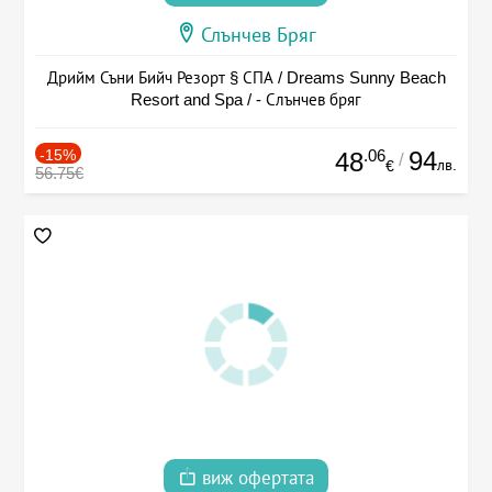
Слънчев Бряг
Дрийм Съни Бийч Резорт § СПА / Dreams Sunny Beach
Resort and Spa / - Слънчев бряг
-15%
.06
94
48
/
лв.
€
56.75€
виж офертата