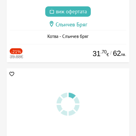
виж офертата
Слънчев Бряг
Котва - Слънчев бряг
-21%
.70
62
31
/
лв.
€
39.88€