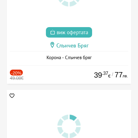
виж офертата
Слънчев Бряг
Корона - Слънчев бряг
-20%
.37
77
39
/
лв.
€
49.08€