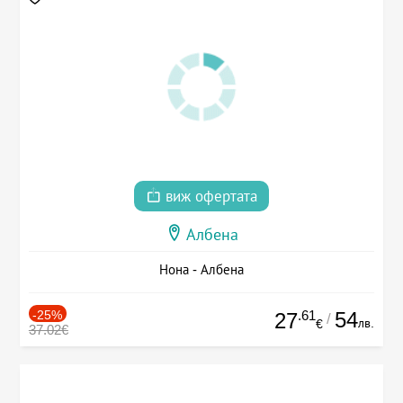
виж офертата
Албена
Нона - Албена
-25%
.61
54
27
/
лв.
€
37.02€