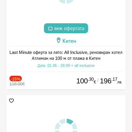
виж офертата
Китен
Last Minute оферта за лято: All Inclusive, реновиран хотел
Атлиман на 100 м от плажа в Китен
Дата: 01.06 - 29.09 + all inclusive
-15%
.30
.17
100
196
/
€
лв.
118.00€