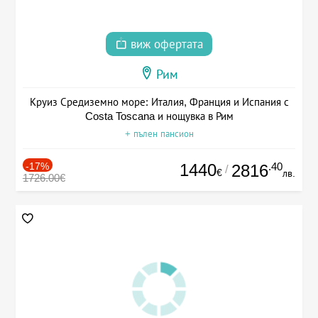
виж офертата
Рим
Круиз Средиземно море: Италия, Франция и Испания с
Costa Toscana и нощувка в Рим
+ пълен пансион
-17%
1440
.40
2816
/
€
лв.
1726.00€