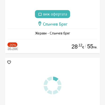
виж офертата
Слънчев Бряг
Жерави - Слънчев бряг
-20%
.12
55
28
/
лв.
€
35.28€