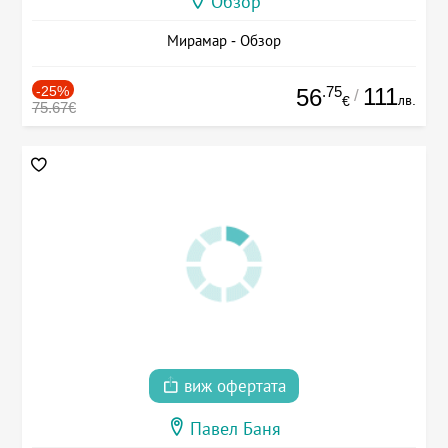
Обзор
Мирамар - Обзор
-25%
.75
111
56
/
лв.
€
75.67€
виж офертата
Павел Баня