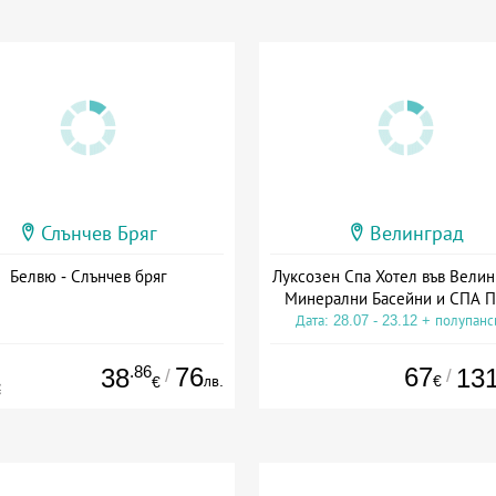
Слънчев Бряг
Велинград
Белвю - Слънчев бряг
Луксозен Спа Хотел във Велин
Минерални Басейни и СПА П
Дата: 28.07 - 23.12 + полупан
.86
76
67
38
13
/
/
лв.
€
€
€