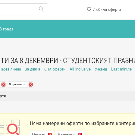
Любими оферти
В града
ТИ ЗА 8 ДЕКЕМВРИ - СТУДЕНТСКИЯТ ПРАЗН
Първа линия
За двама
СПА оферти
All inclusive
Уикенд
Last minute
8 декември
рти
Няма намерени оферти по избраните критери
Мирково
8 декември