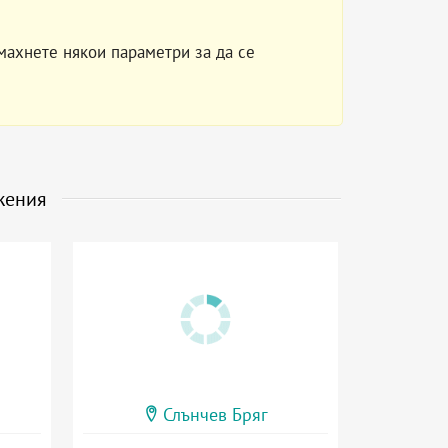
махнете някои параметри за да се
жения
Слънчев Бряг