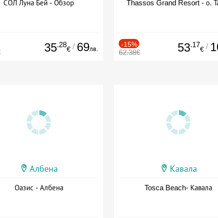
СОЛ Луна Бей - Обзор
Thassos Grand Resort - о. Т
.28
69
-15%
.17
1
35
53
/
/
лв.
€
€
€
62.38€
Албена
Кавала
Оазис - Албена
Tosca Beach- Кавала