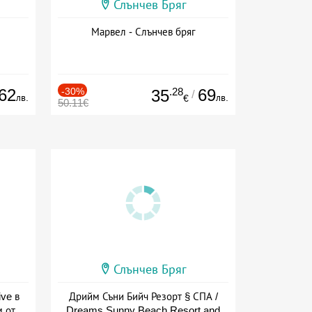
Слънчев Бряг
Марвел - Слънчев бряг
62
-30%
.28
69
35
/
лв.
лв.
€
50.11€
Слънчев Бряг
ive в
Дрийм Съни Бийч Резорт § СПА /
м от
Dreams Sunny Beach Resort and