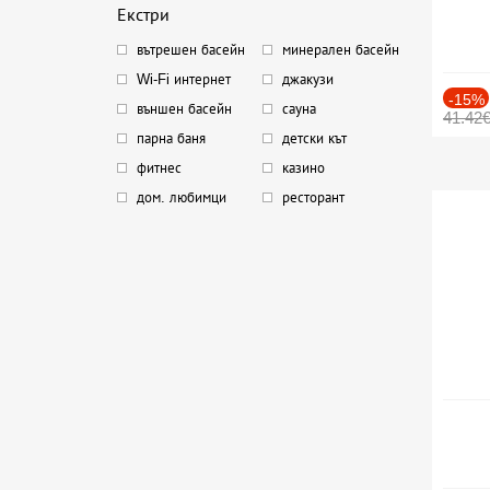
Екстри
вътрешен басейн
минерален басейн
Wi-Fi интернет
джакузи
-15%
външен басейн
сауна
41.42
парна баня
детски кът
фитнес
казино
дом. любимци
ресторант