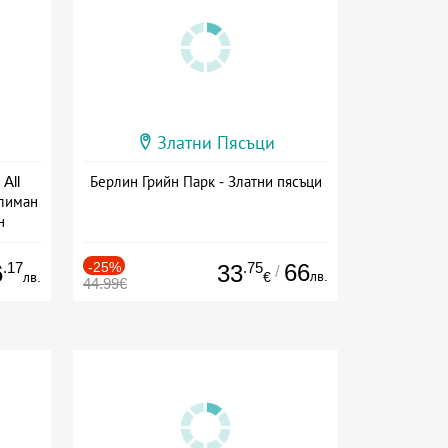
Златни Пясъци
All
Берлин Грийн Парк - Златни пясъци
тлиман
н
ive
.17
-25%
.75
66
6
33
/
лв.
лв.
€
44.99€