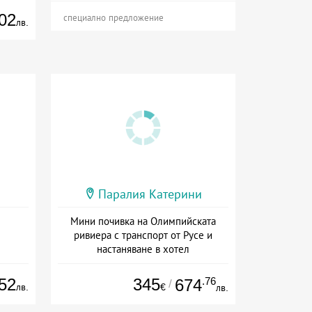
02
специално предложение
лв.
Паралия Катерини
Мини почивка на Олимпийската
ривиера с транспорт от Русе и
настаняване в хотел
Дата: 18.09 - 23.09 + закуска
52
345
.76
674
/
лв.
€
лв.