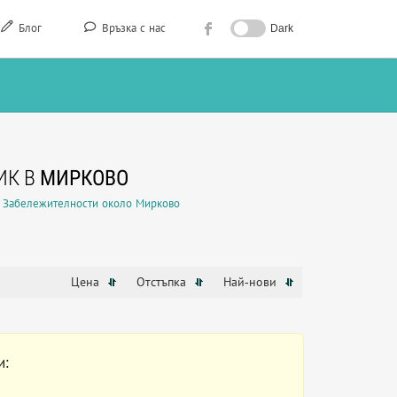
Блог
Връзка с нас
Dark
ИК В
МИРКОВО
Забележителности около Мирково
Цена
Отстъпка
Най-нови
и: