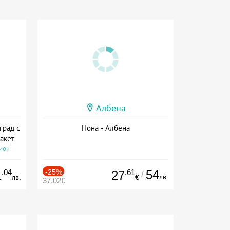
Албена
град с
Нона - Албена
акет
сион
.04
-25%
.61
54
1
27
/
лв.
лв.
€
37.02€