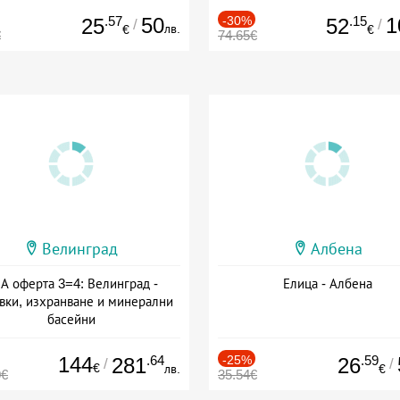
.57
50
-30%
.15
1
25
52
/
/
лв.
€
€
€
74.65€
Велинград
Албена
А оферта 3=4: Велинград -
Елица - Албена
вки, изхранване и минерални
басейни
а: 01.07 - 30.09 + полупансион
144
.64
-25%
.59
281
26
/
/
€
лв.
€
0€
35.54€