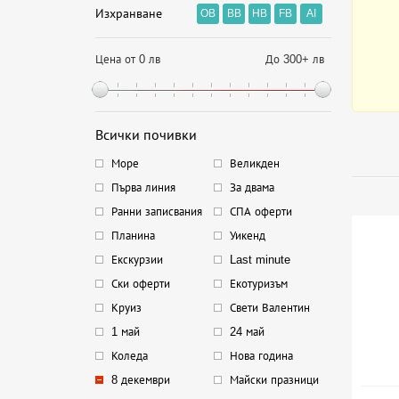
Изхранване
OB
BB
HB
FB
AI
Цена от 0 лв
До 300+ лв
Всички почивки
Море
Великден
Първа линия
За двама
Ранни записвания
СПА оферти
Планина
Уикенд
Екскурзии
Last minute
Ски оферти
Екотуризъм
Круиз
Свети Валентин
1 май
24 май
Коледа
Нова година
8 декември
Майски празници