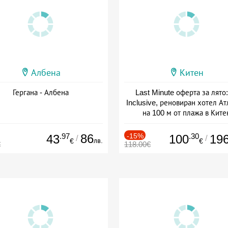
Албена
Китен
Гергана - Албена
Last Minute оферта за лято: 
Inclusive, реновиран хотел А
на 100 м от плажа в Ките
Дата: 01.06 - 29.09 + all inclus
.97
86
-15%
.30
43
100
19
/
/
лв.
€
€
€
118.00€