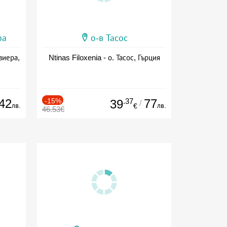
ра
о-в Тасос
виера,
Ntinas Filoxenia - о. Тасос, Гърция
42
-15%
.37
77
39
/
лв.
лв.
€
46.53€