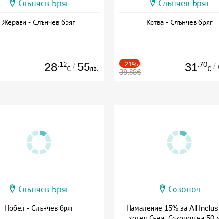
Слънчев Бряг
Слънчев Бряг
Жерави - Слънчев бряг
Котва - Слънчев бряг
.12
55
-21%
.70
28
31
/
/
лв.
€
€
€
39.88€
Слънчев Бряг
Созопол
Нобел - Слънчев бряг
Намаление 15% за All Inclus
хотел Съни, Созопол на 50 