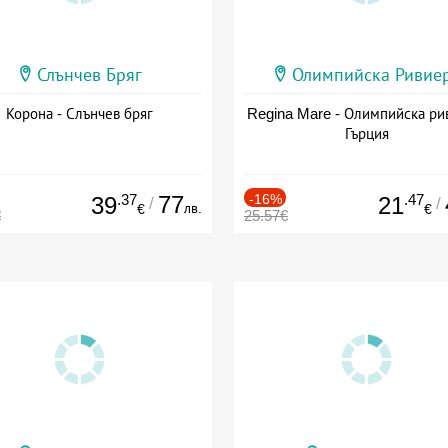
Слънчев Бряг
Олимпийска Ривие
Корона - Слънчев бряг
Regina Mare - Олимпийска ри
Гърция
.37
77
-16%
.47
39
21
/
/
лв.
€
€
€
25.57€