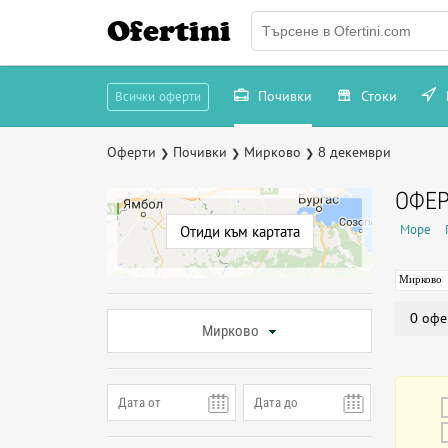
Ofertini
Почивки
Стоки
Всички оферти
Оферти
Почивки
Мирково
8 декември
❯
❯
❯
ОФЕР
Море
Отиди към картата
Мирково
0 офе
Мирково