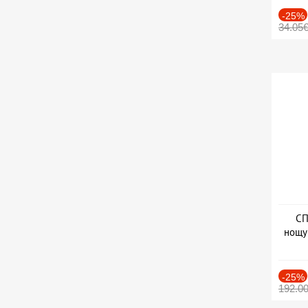
-25%
34.05
СП
нощу
Дат
-25%
192.0