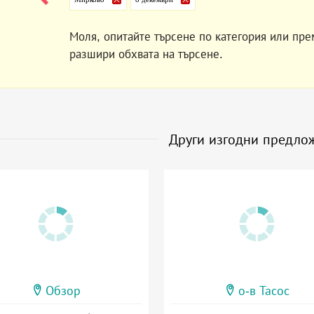
Моля, опитайте търсене по категория или пре
разшири обхвата на търсене.
Други изгодни предло
Обзор
о-в Тасос