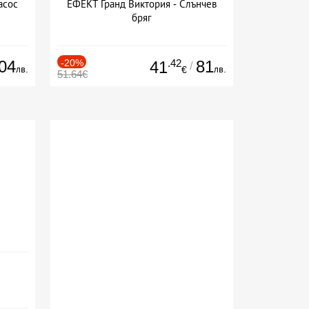
асос
ЕФЕКТ Гранд Виктория - Слънчев
бряг
04
-20%
.42
81
41
/
лв.
лв.
€
51.64€