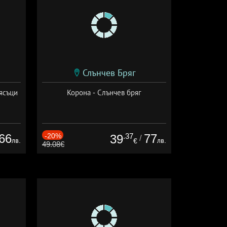
Слънчев Бряг
ясъци
Корона - Слънчев бряг
66
-20%
.37
77
39
/
лв.
лв.
€
49.08€