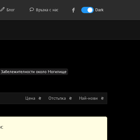
Блог
Връзка с нас
Dark
Забележителности около Могилище
Цена
Отстъпка
Най-нови
и: