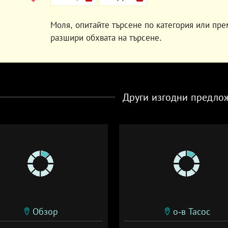
Моля, опитайте търсене по категория или пре
разшири обхвата на търсене.
Други изгодни предло
Обзор
о-в Тасос