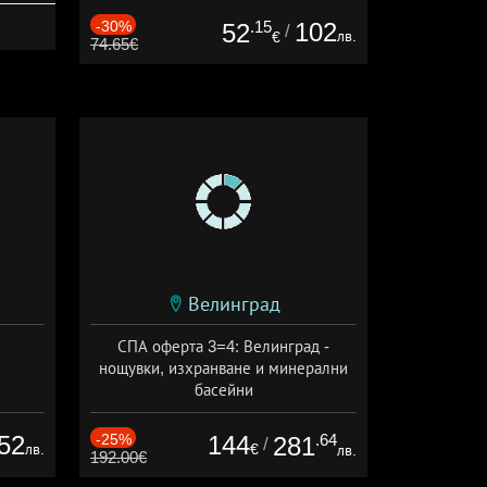
-30%
.15
102
52
/
лв.
€
74.65€
Велинград
СПА оферта 3=4: Велинград -
нощувки, изхранване и минерални
басейни
Дата: 01.07 - 30.09 + полупансион
52
-25%
144
.64
281
/
лв.
€
лв.
192.00€