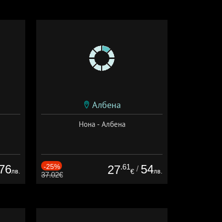
Албена
Нона - Албена
76
-25%
.61
54
27
/
лв.
лв.
€
37.02€