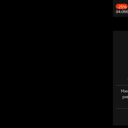
-25%
34.05
Мин
ри