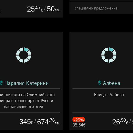
.57
50
25
/
специално предложение
лв.
€
€
Паралия Катерини
Албена
и почивка на Олимпийската
Елица - Албена
виера с транспорт от Русе и
настаняване в хотел
Дата: 18.09 - 23.09 + закуска
345
.76
-25%
.59
674
26
/
/
€
лв.
€
35.54€