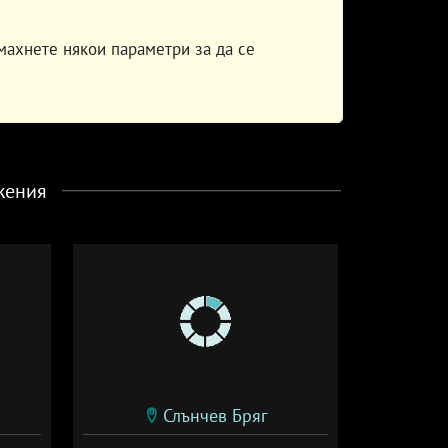
махнете някои параметри за да се
жения
Слънчев Бряг