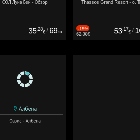
СОЛ Луна Бей - Обзор
Thassos Grand Resort - о. Т
.28
69
-15%
.17
1
35
53
/
/
лв.
€
€
€
62.38€
Албена
Оазис - Албена