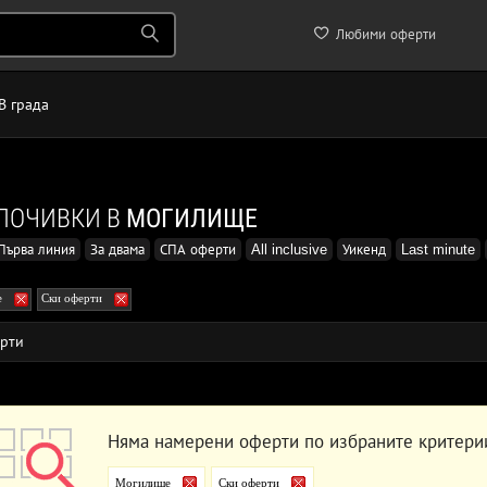
Любими оферти
В града
ПОЧИВКИ В
МОГИЛИЩЕ
Първа линия
За двама
СПА оферти
All inclusive
Уикенд
Last minute
е
Ски оферти
рти
Няма намерени оферти по избраните критери
Могилище
Ски оферти