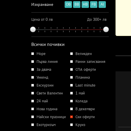
Изхранване
OB
BB
HB
FB
AI
Цена от 0 лв
До 300+ лв
Всички почивки
Море
Великден
Първа линия
Ранни записвания
За двама
СПА оферти
Уикенд
Планина
Екскурзии
Last minute
Свети Валентин
1 май
24 май
Коледа
Нова година
8 декември
Майски празници
Ски оферти
Екотуризъм
Круиз