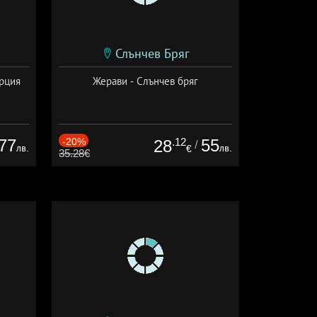
Слънчев Бряг
ърция
Жерави - Слънчев бряг
77
-20%
.12
55
28
/
лв.
лв.
€
35.28€