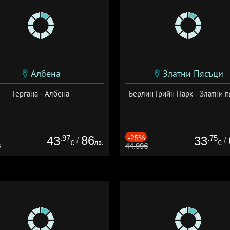
Албена
Златни Пясъци
Гергана - Албена
Берлин Грийн Парк - Златни п
.97
86
-25%
.75
43
33
/
/
лв.
€
€
€
44.99€