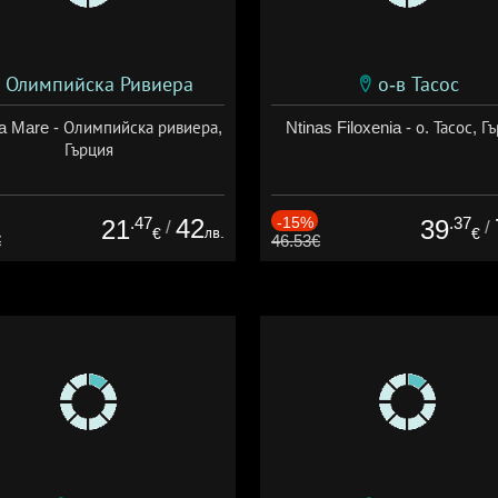
Олимпийска Ривиера
о-в Тасос
a Mare - Олимпийска ривиера,
Ntinas Filoxenia - о. Тасос, Г
Гърция
.47
42
-15%
.37
21
39
/
/
лв.
€
€
€
46.53€