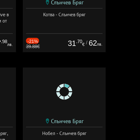
Слънчев Бряг
ive в
Котва - Слънчев бряг
м от
ive
.98
-21%
.70
62
7
31
/
лв.
лв.
€
39.88€
Слънчев Бряг
ряг,
Нобел - Слънчев бряг
ive