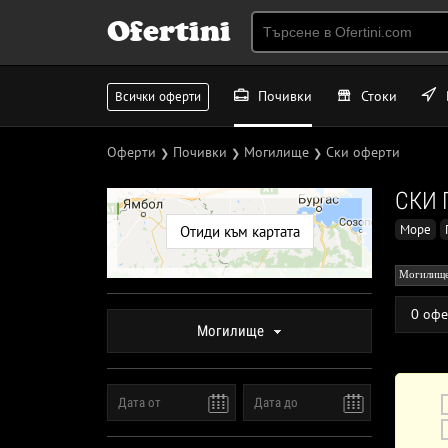
Ofertini
Почивки
Стоки
Всички оферти
Оферти
Почивки
Могилище
Ски оферти
❯
❯
❯
СКИ 
Море
Отиди към картата
Могилищ
0 офе
Могилище