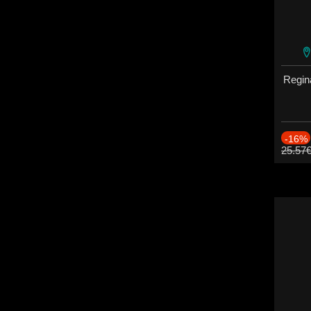
Regin
-16%
25.57