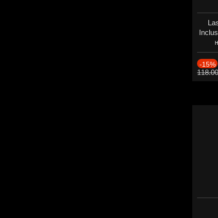
Las
Inclu
н
Дат
-15%
118.0