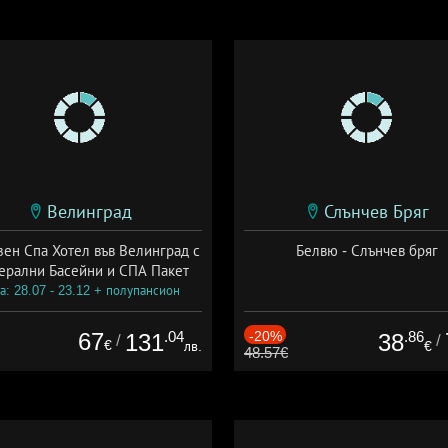
Велинград
Слънчев Бряг
зен Спа Хотел във Велинград с
Белвю - Слънчев бряг
ерални Басейни и СПА Пакет
а: 28.07 - 23.12 + полупансион
67
.04
-20%
.86
131
38
/
/
€
лв.
€
48.57€