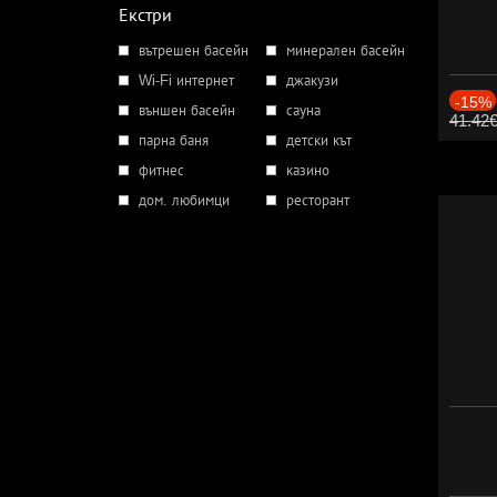
Екстри
вътрешен басейн
минерален басейн
Wi-Fi интернет
джакузи
-15%
външен басейн
сауна
41.42
парна баня
детски кът
фитнес
казино
дом. любимци
ресторант