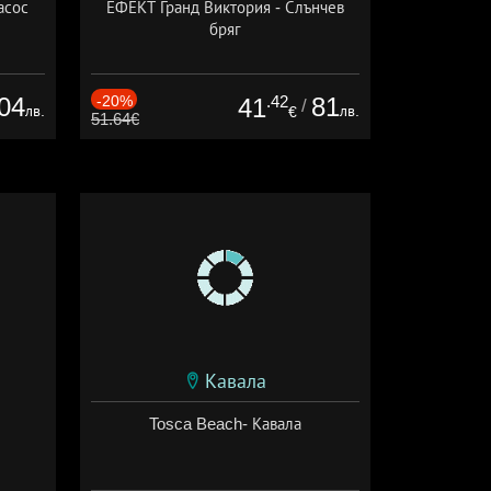
асос
ЕФЕКТ Гранд Виктория - Слънчев
бряг
04
-20%
.42
81
41
/
лв.
лв.
€
51.64€
Кавала
Tosca Beach- Кавала