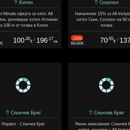
Китен
Созопол
t Minute оферта за лято: All
Намаление 15% за All Inclus
sive, реновиран хотел Атлиман
хотел Съни, Созопол на 50 
а 100 м от плажа в Китен
плажа
а: 01.06 - 29.09 + all inclusive
Дата: 30.07 - 30.09 + all inclus
.30
.17
-15%
.55
100
196
70
13
/
/
€
лв.
€
0€
83.00€
Слънчев Бряг
Слънчев Бряг
Марвел - Слънчев бряг
Ранни записвания: Слънчев б
хотел, нощувка с All Inclus