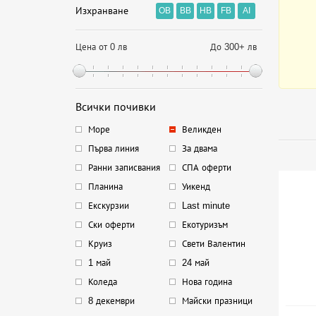
Изхранване
OB
BB
HB
FB
AI
Цена от 0 лв
До 300+ лв
Всички почивки
Море
Великден
Първа линия
За двама
Ранни записвания
СПА оферти
Планина
Уикенд
Екскурзии
Last minute
Ски оферти
Екотуризъм
Круиз
Свети Валентин
1 май
24 май
Коледа
Нова година
8 декември
Майски празници