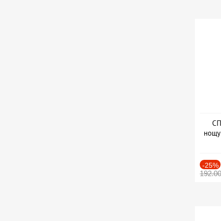
СП
нощу
Дат
-25%
192.0