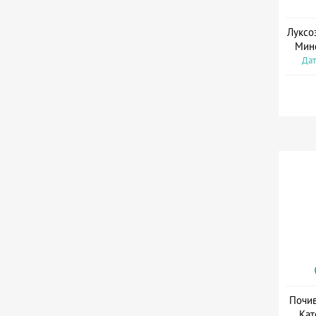
Луксо
Мин
Дат
Почив
Кат