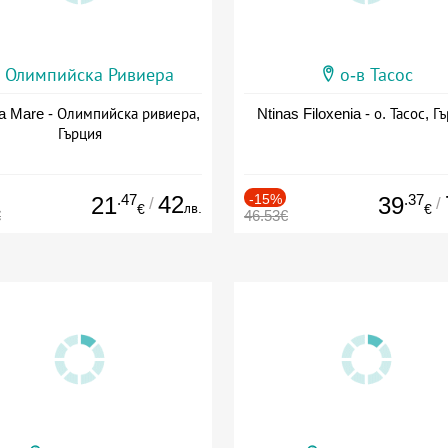
Олимпийска Ривиера
о-в Тасос
a Mare - Олимпийска ривиера,
Ntinas Filoxenia - о. Тасос, Г
Гърция
.47
42
-15%
.37
21
39
/
/
лв.
€
€
€
46.53€