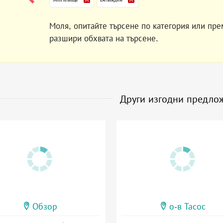
Моля, опитайте търсене по категория или пре
разшири обхвата на търсене.
Други изгодни предло
Обзор
о-в Тасос