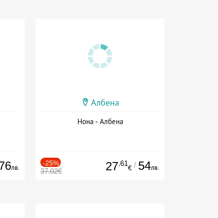
Албена
Нона - Албена
76
-25%
.61
54
27
/
лв.
лв.
€
37.02€