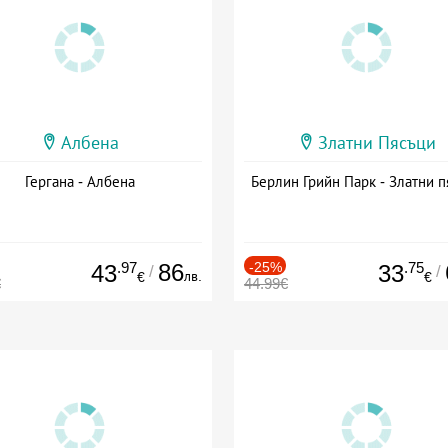
Албена
Златни Пясъци
Гергана - Албена
Берлин Грийн Парк - Златни п
.97
86
-25%
.75
43
33
/
/
лв.
€
€
€
44.99€