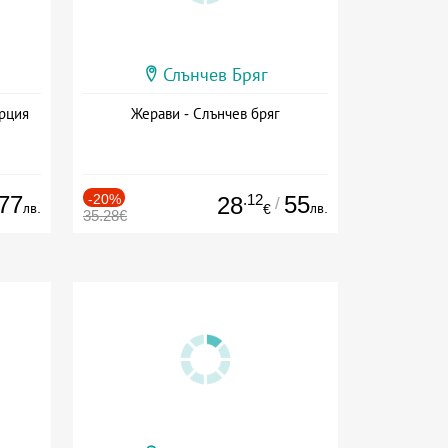
Слънчев Бряг
ърция
Жерави - Слънчев бряг
77
-20%
.12
55
28
/
лв.
лв.
€
35.28€