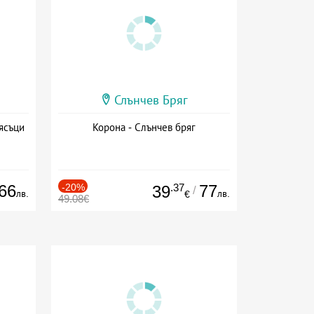
Слънчев Бряг
ясъци
Корона - Слънчев бряг
66
-20%
.37
77
39
/
лв.
лв.
€
49.08€