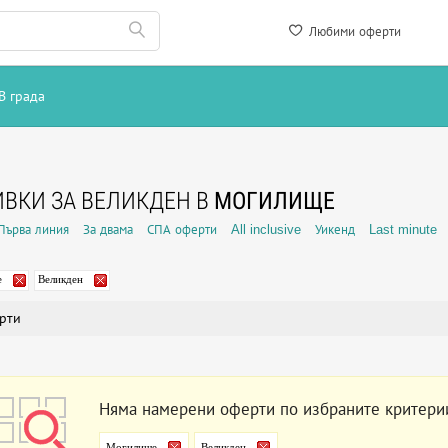
Любими оферти
В града
ВКИ ЗА ВЕЛИКДЕН В
МОГИЛИЩЕ
Първа линия
За двама
СПА оферти
All inclusive
Уикенд
Last minute
е
Великден
рти
Няма намерени оферти по избраните критери
Могилище
Великден