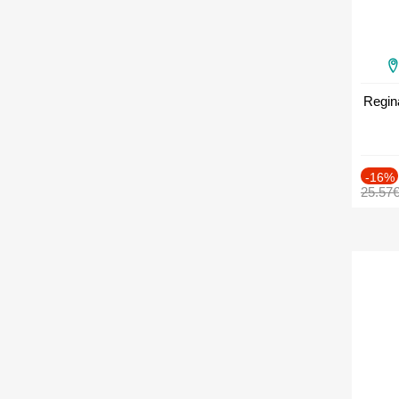
Regin
-16%
25.57