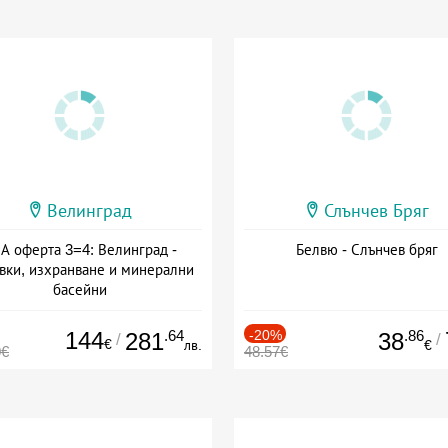
Велинград
Слънчев Бряг
А оферта 3=4: Велинград -
Белвю - Слънчев бряг
вки, изхранване и минерални
басейни
а: 01.07 - 30.09 + полупансион
144
.64
-20%
.86
281
38
/
/
€
лв.
€
0€
48.57€