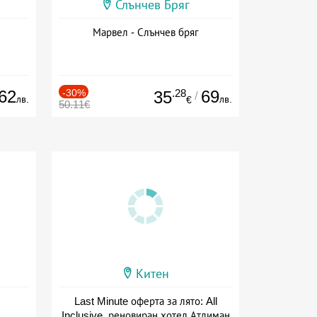
Слънчев Бряг
Марвел - Слънчев бряг
62
-30%
.28
69
35
/
лв.
лв.
€
50.11€
Китен
Last Minute оферта за лято: All
Inclusive, реновиран хотел Атлиман