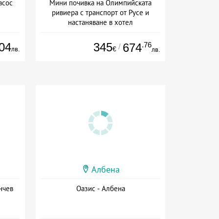
асос
Мини почивка на Олимпийската
ривиера с транспорт от Русе и
настаняване в хотел
Дата: 18.09 - 23.09 + закуска
04
345
.76
674
/
лв.
€
лв.
Албена
нчев
Оазис - Албена