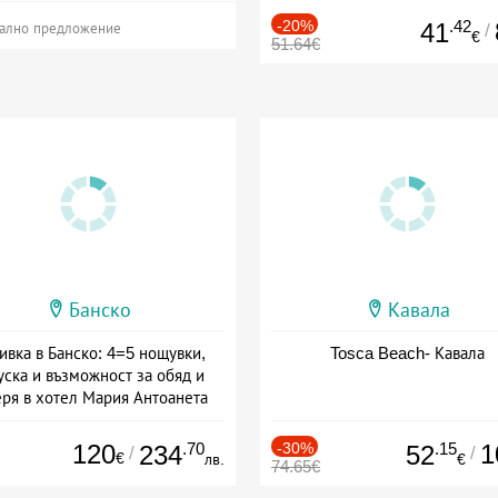
-20%
.42
41
/
ално предложение
€
51.64€
Банско
Кавала
ивка в Банско: 4=5 нощувки,
Tosca Beach- Кавала
уска и възможност за обяд и
еря в хотел Мария Антоанета
а: 16.07 - 07.09 + полупансион
120
.70
-30%
.15
1
234
52
/
/
€
лв.
€
74.65€