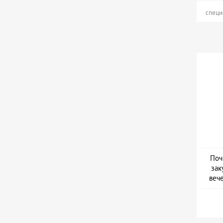
специ
Поч
зак
веч
Дат