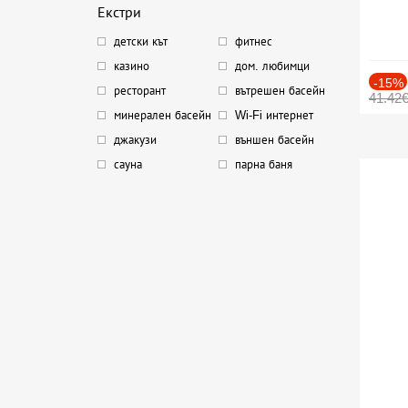
Екстри
детски кът
фитнес
казино
дом. любимци
-15%
ресторант
вътрешен басейн
41.42
минерален басейн
Wi-Fi интернет
джакузи
външен басейн
сауна
парна баня