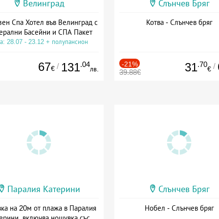
Велинград
Слънчев Бряг
зен Спа Хотел във Велинград с
Котва - Слънчев бряг
ерални Басейни и СПА Пакет
а: 28.07 - 23.12 + полупансион
67
.04
-21%
.70
131
31
/
/
€
лв.
€
39.88€
Паралия Катерини
Слънчев Бряг
ка на 20м от плажа в Паралия
Нобел - Слънчев бряг
ерини, включва нощувка със