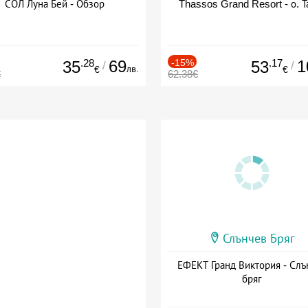
СОЛ Луна Бей - Обзор
Thassos Grand Resort - о. Т
.28
69
-15%
.17
1
35
53
/
/
лв.
€
€
€
62.38€
Слънчев Бряг
ЕФЕКТ Гранд Виктория - Слъ
бряг