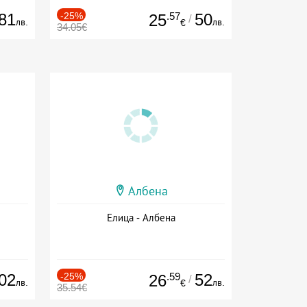
81
-25%
.57
50
25
/
лв.
лв.
€
34.05€
Албена
Елица - Албена
02
-25%
.59
52
26
/
лв.
лв.
€
35.54€