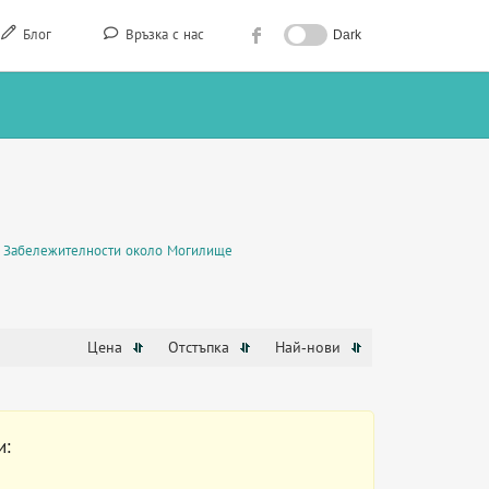
Блог
Връзка с нас
Dark
Забележителности около Могилище
Цена
Отстъпка
Най-нови
и: