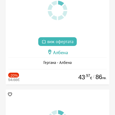
виж офертата
Албена
Гергана - Албена
-20%
.97
86
43
/
лв.
€
54.66€