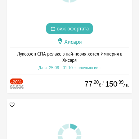
виж офертата
Хисаря
Луксозен СПА релакс в най-новия хотел Империя в
Хисаря
Дата: 25.06 - 01.10 + полупансион
-20%
.20
.99
77
150
/
€
лв.
96.50€