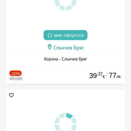
виж офертата
Слънчев Бряг
Корона - Слънчев бряг
-20%
.37
77
39
/
лв.
€
49.08€