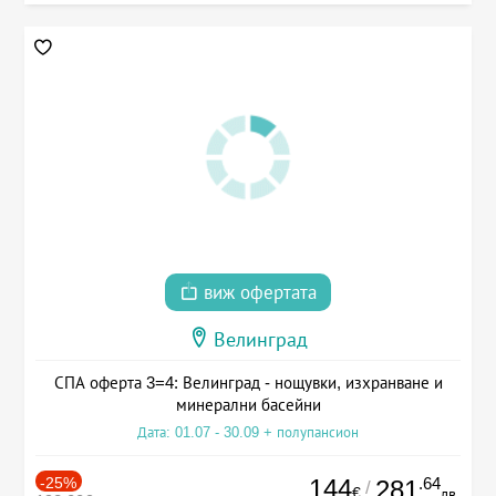
виж офертата
Велинград
СПА оферта 3=4: Велинград - нощувки, изхранване и
минерални басейни
Дата: 01.07 - 30.09 + полупансион
-25%
144
.64
281
/
€
лв.