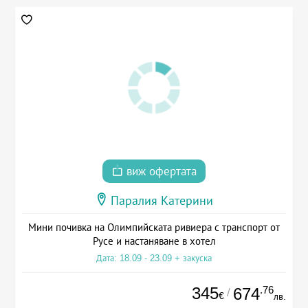
виж офертата
Паралия Катерини
Мини почивка на Олимпийската ривиера с транспорт от
Русе и настаняване в хотел
Дата: 18.09 - 23.09 + закуска
345
.76
674
/
€
лв.