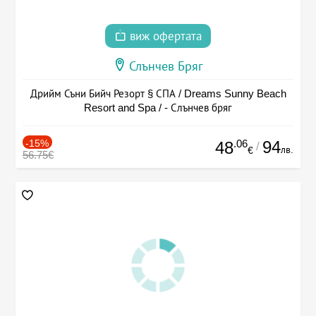
виж офертата
Слънчев Бряг
Дрийм Съни Бийч Резорт § СПА / Dreams Sunny Beach
Resort and Spa / - Слънчев бряг
-15%
.06
94
48
/
лв.
€
56.75€