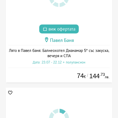
виж офертата
Павел Баня
Лято в Павел баня: Балнеохотел Дианамар 5* със закуска,
вечеря и СПА
Дата: 23.07 - 22.12 + полупансион
74
.73
144
/
€
лв.