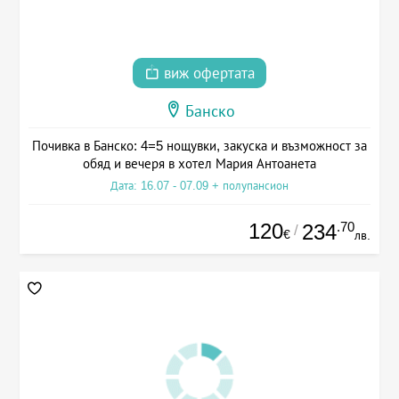
виж офертата
Банско
Почивка в Банско: 4=5 нощувки, закуска и възможност за
обяд и вечеря в хотел Мария Антоанета
Дата: 16.07 - 07.09 + полупансион
120
.70
234
/
€
лв.