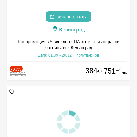
виж офертата
Велинград
Топ промоция в 5-звезден СПА хотел с минерални
басейни във Велинград
Дата: 01.09 - 20.12 + полупансион
-33%
384
.04
751
/
€
лв.
576.00€