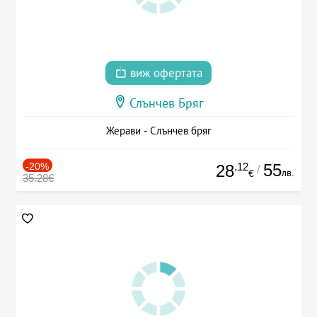
виж офертата
Слънчев Бряг
Жерави - Слънчев бряг
-20%
.12
55
28
/
лв.
€
35.28€