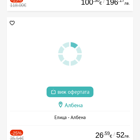
.30
.17
100
196
/
€
лв.
118.00€
виж офертата
Албена
Елица - Албена
-25%
.59
52
26
/
лв.
€
35.54€