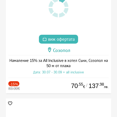
виж офертата
Созопол
Намаление 15% за All Inclusive в хотел Съни, Созопол на
50 м от плажа
Дата: 30.07 - 30.09 + all inclusive
-15%
.55
.98
70
137
/
€
лв.
83.00€