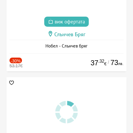
виж офертата
Слънчев Бряг
Нобел - Слънчев бряг
-30%
.32
73
37
/
лв.
€
53.17€