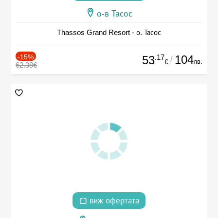
о-в Тасос
Thassos Grand Resort - о. Тасос
-15%
.17
104
53
/
лв.
€
62.38€
виж офертата