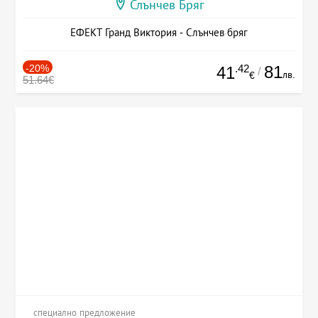
Слънчев Бряг
ЕФЕКТ Гранд Виктория - Слънчев бряг
-20%
.42
81
41
/
лв.
€
51.64€
специално предложение