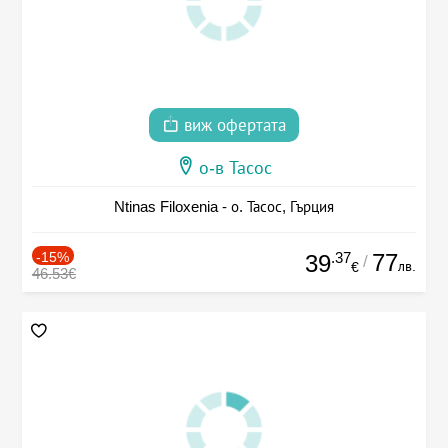
виж офертата
о-в Тасос
Ntinas Filoxenia - о. Тасос, Гърция
-15%
.37
77
39
/
лв.
€
46.53€