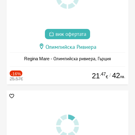
виж офертата
Олимпийска Ривиера
Regina Mare - Олимпийска ривиера, Гърция
-16%
.47
42
21
/
лв.
€
25.57€