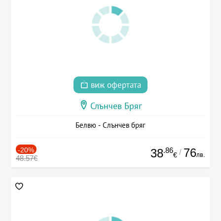
виж офертата
Слънчев Бряг
Белвю - Слънчев бряг
-20%
.86
76
38
/
лв.
€
48.57€