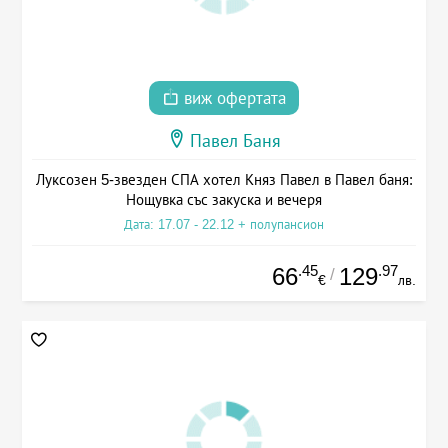
виж офертата
Павел Баня
Луксозен 5-звезден СПА хотел Княз Павел в Павел баня:
Нощувка със закуска и вечеря
Дата: 17.07 - 22.12 + полупансион
.45
.97
66
129
/
€
лв.