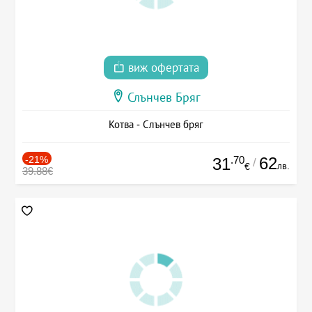
виж офертата
Слънчев Бряг
Котва - Слънчев бряг
-21%
.70
62
31
/
лв.
€
39.88€