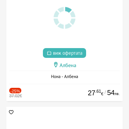
виж офертата
Албена
Нона - Албена
-25%
.61
54
27
/
лв.
€
37.02€