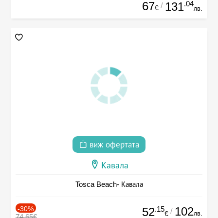
67
.04
131
/
€
лв.
виж офертата
Кавала
Tosca Beach- Кавала
-30%
.15
102
52
/
лв.
€
74.65€