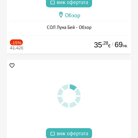
виж офертата
Обзор
СОЛ Луна Бей - Обзор
-15%
.28
69
35
/
лв.
€
41.42€
виж офертата