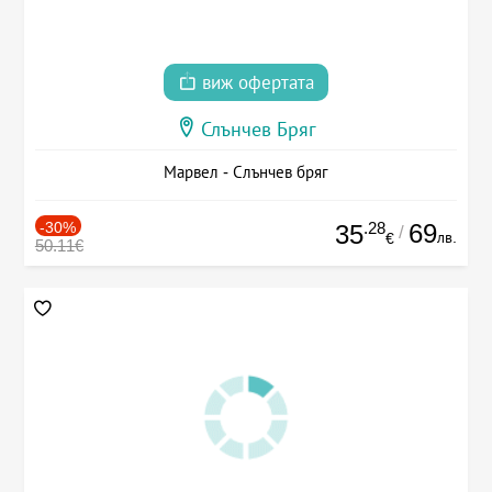
виж офертата
Слънчев Бряг
Марвел - Слънчев бряг
-30%
.28
69
35
/
лв.
€
50.11€