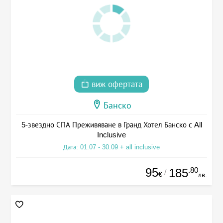
виж офертата
Банско
5-звездно СПА Преживяване в Гранд Хотел Банско с All
Inclusive
Дата: 01.07 - 30.09 + all inclusive
95
.80
185
/
€
лв.