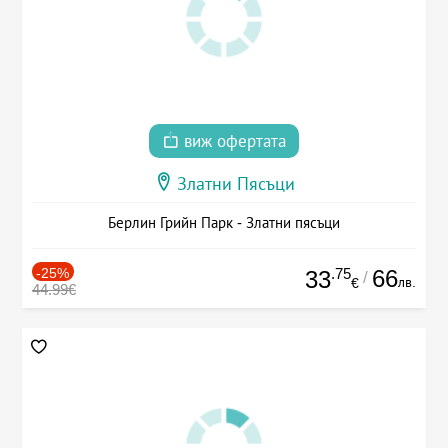
виж офертата
Златни Пясъци
Берлин Грийн Парк - Златни пясъци
-25%
.75
66
33
/
лв.
€
44.99€