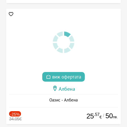
виж офертата
Албена
Оазис - Албена
-25%
.57
50
25
/
лв.
€
34.05€