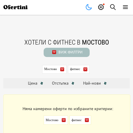
Почивки
Стоки
В града
Всички оферти
Ofertini
ХОТЕЛИ С ФИТНЕС В
МОСТОВО
ВИЖ ФИЛТРИ
Мостово
фитнес
Цена
Отстъпка
Най-нови
Няма намерени оферти по избраните критерии:
Мостово
фитнес