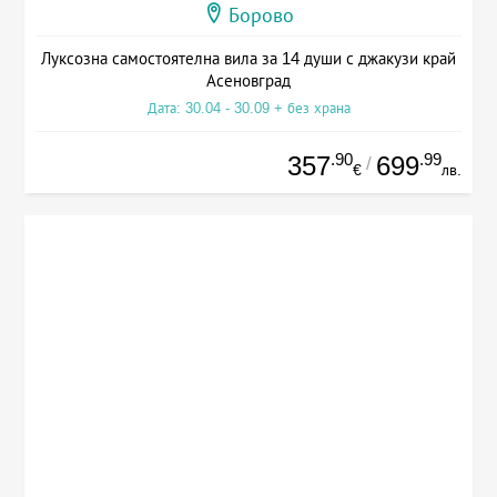
Борово
Луксозна самостоятелна вила за 14 души с джакузи край
Асеновград
Дата: 30.04 - 30.09 + без храна
.90
.99
357
699
/
€
лв.