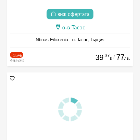
виж офертата
о-в Тасос
Ntinas Filoxenia - о. Тасос, Гърция
-15%
.37
77
39
/
лв.
€
46.53€