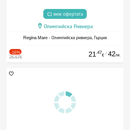
виж офертата
Олимпийска Ривиера
Regina Mare - Олимпийска ривиера, Гърция
-16%
.47
42
21
/
лв.
€
25.57€