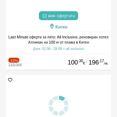
виж офертата
Китен
Last Minute оферта за лято: All Inclusive, реновиран хотел
Атлиман на 100 м от плажа в Китен
Дата: 01.06 - 29.09 + all inclusive
-15%
.30
.17
100
196
/
€
лв.
118.00€