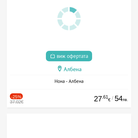
виж офертата
Албена
Нона - Албена
-25%
.61
54
27
/
лв.
€
37.02€