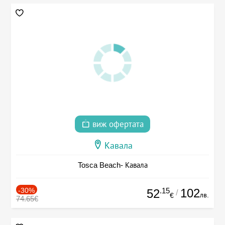
виж офертата
Кавала
Tosca Beach- Кавала
-30%
.15
102
52
/
лв.
€
74.65€