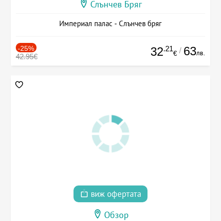
Слънчев Бряг
Империал палас - Слънчев бряг
-25%
.21
63
32
/
лв.
€
42.95€
виж офертата
Обзор