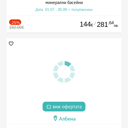
минерални басейни
Дата: 01.07 - 30.09 + полупансион
-25%
144
.64
281
/
€
лв.
192.00€
виж офертата
Албена