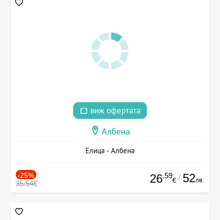
виж офертата
Албена
Елица - Албена
-25%
.59
52
26
/
лв.
€
35.54€