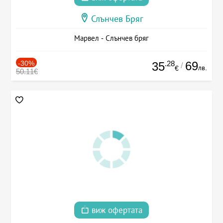
Слънчев Бряг
Марвел - Слънчев бряг
-30%
.28
69
35
/
лв.
€
50.11€
виж офертата