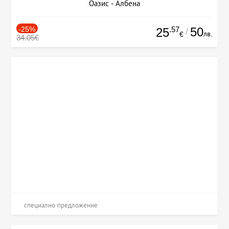
Оазис - Албена
-25%
.57
50
25
/
лв.
€
34.05€
специално предложение