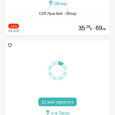
Обзор
СОЛ Луна Бей - Обзор
-15%
.28
69
35
/
лв.
€
41.42€
виж офертата
о-в Тасос