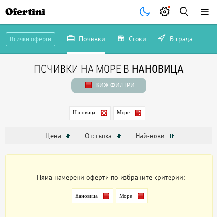
Ofertini
Почивки
Стоки
В града
Всички оферти
ПОЧИВКИ НА МОРЕ В
НАНОВИЦА
ВИЖ ФИЛТРИ
Нановица
Море
Цена
Отстъпка
Най-нови
Няма намерени оферти по избраните критерии:
Нановица
Море