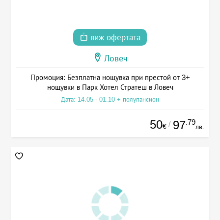
виж офертата
Ловеч
Промоция: Безплатна нощувка при престой от 3+
нощувки в Парк Хотел Стратеш в Ловеч
Дата: 14.05 - 01.10 + полупансион
50
.79
97
/
€
лв.