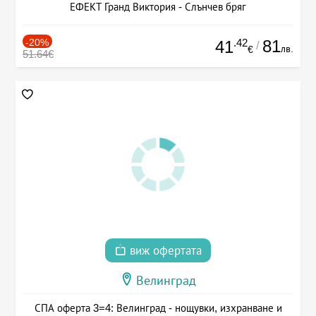
ЕФЕКТ Гранд Виктория - Слънчев бряг
-20%
.42
81
41
/
лв.
€
51.64€
виж офертата
Велинград
СПА оферта 3=4: Велинград - нощувки, изхранване и