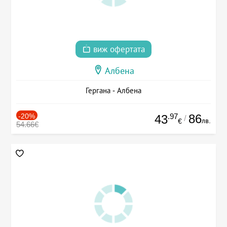
виж офертата
Албена
Гергана - Албена
-20%
.97
86
43
/
лв.
€
54.66€