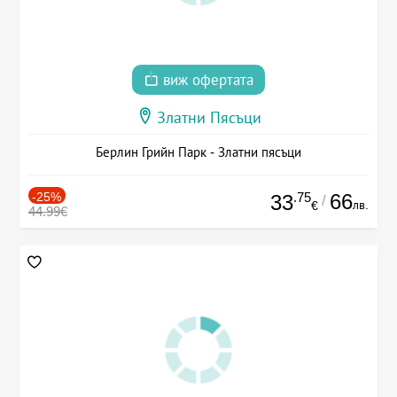
виж офертата
Златни Пясъци
Берлин Грийн Парк - Златни пясъци
-25%
.75
66
33
/
лв.
€
44.99€