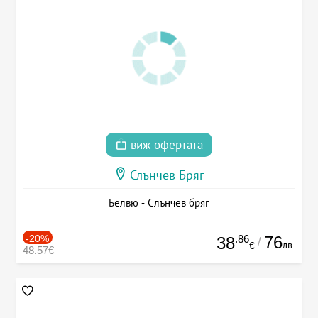
виж офертата
Слънчев Бряг
Белвю - Слънчев бряг
-20%
.86
76
38
/
лв.
€
48.57€