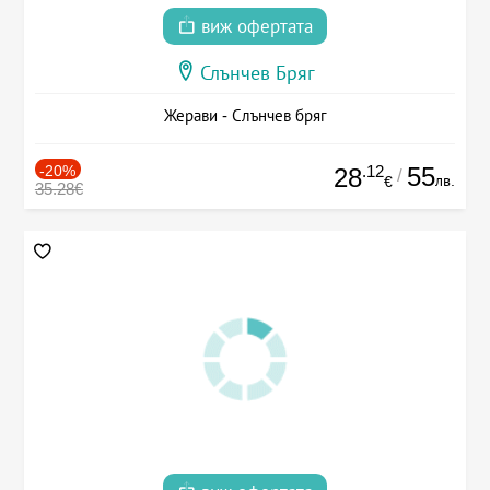
виж офертата
Слънчев Бряг
Жерави - Слънчев бряг
-20%
.12
55
28
/
лв.
€
35.28€