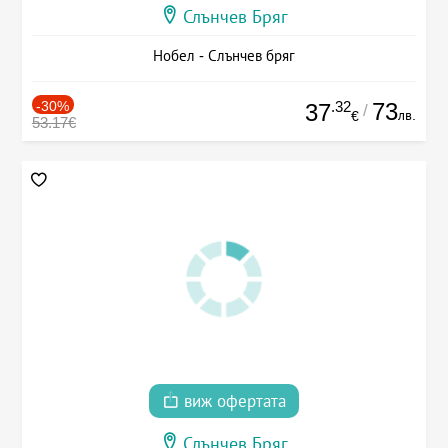
Слънчев Бряг
Нобел - Слънчев бряг
-30%
.32
73
37
/
лв.
€
53.17€
виж офертата
Слънчев Бряг