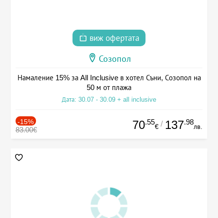
виж офертата
Созопол
Намаление 15% за All Inclusive в хотел Съни, Созопол на
50 м от плажа
Дата: 30.07 - 30.09 + all inclusive
-15%
.55
.98
70
137
/
€
лв.
83.00€