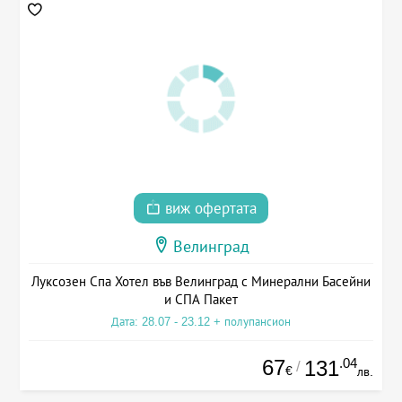
виж офертата
Велинград
Луксозен Спа Хотел във Велинград с Минерални Басейни
и СПА Пакет
Дата: 28.07 - 23.12 + полупансион
67
.04
131
/
€
лв.