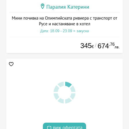
Паралия Катерини
Мини почивка на Олимпийската ривиера с транспорт от
Русе и настаняване в хотел
Дата: 18.09 - 23.09 + закуска
345
.76
674
/
€
лв.
виж офертата