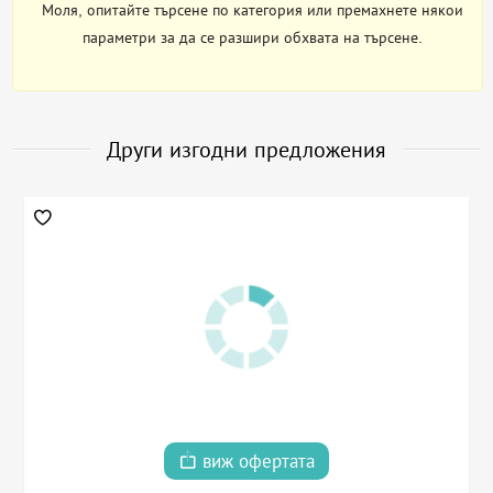
Моля, опитайте търсене по категория или премахнете някои
параметри за да се разшири обхвата на търсене.
Други изгодни предложения
виж офертата