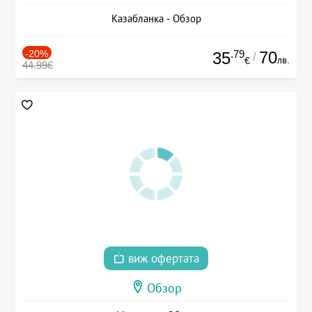
Казабланка - Обзор
-20%
.79
70
35
/
лв.
€
44.99€
виж офертата
Обзор