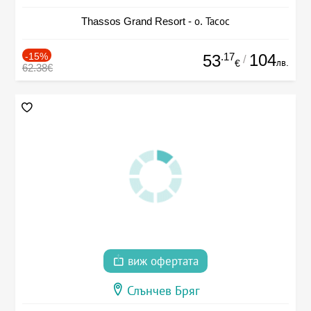
Thassos Grand Resort - о. Тасос
-15%
.17
104
53
/
лв.
€
62.38€
виж офертата
Слънчев Бряг