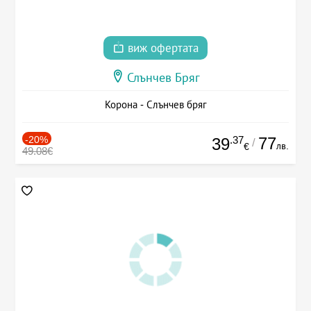
виж офертата
Слънчев Бряг
Корона - Слънчев бряг
-20%
.37
77
39
/
лв.
€
49.08€