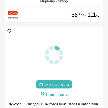
Мирамар - Обзор
-25%
.75
111
56
/
лв.
€
75.67€
виж офертата
Павел Баня
Луксозен 5-звезден СПА хотел Княз Павел в Павел баня: