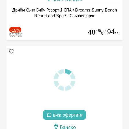
Дрийм Съни Бийч Резорт § СПА / Dreams Sunny Beach
Resort and Spa / - Слънчев бряг
-15%
.06
94
48
/
лв.
€
56.75€
виж офертата
Банско