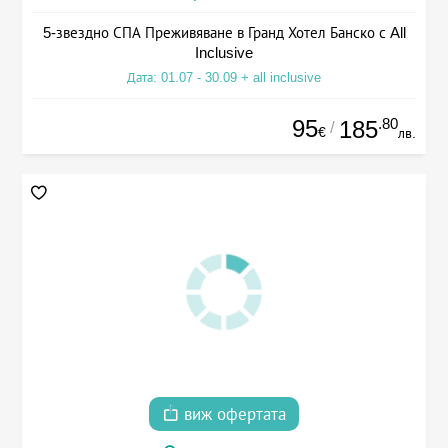
5-звездно СПА Преживяване в Гранд Хотел Банско с All
Inclusive
Дата: 01.07 - 30.09 + all inclusive
95
.80
185
/
€
лв.
виж офертата