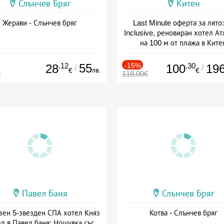
Слънчев Бряг
Китен
Жерави - Слънчев бряг
Last Minute оферта за лято: 
Inclusive, реновиран хотел А
на 100 м от плажа в Ките
Дата: 01.06 - 29.09 + all inclus
.12
55
-15%
.30
28
100
19
/
/
лв.
€
€
€
118.00€
Павел Баня
Слънчев Бряг
зен 5-звезден СПА хотел Княз
Котва - Слънчев бряг
л в Павел баня: Нощувка със