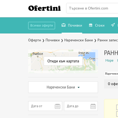
Ofertini
Почивки
Стоки
Всички оферти
Оферти
Почивки
Нареченски Бани
Ранни запи
❯
❯
❯
РАНН
Море
Отиди към картата
Нареченс
0 офе
Нареченски Бани