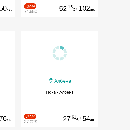
50
-30%
.15
102
52
/
лв.
лв.
€
74.65€
Албена
Нона - Албена
76
-25%
.61
54
27
/
лв.
лв.
€
37.02€