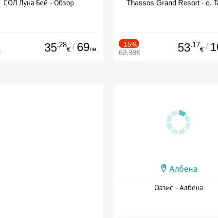
СОЛ Луна Бей - Обзор
Thassos Grand Resort - о. Т
.28
69
-15%
.17
1
35
53
/
/
лв.
€
€
€
62.38€
Албена
Оазис - Албена