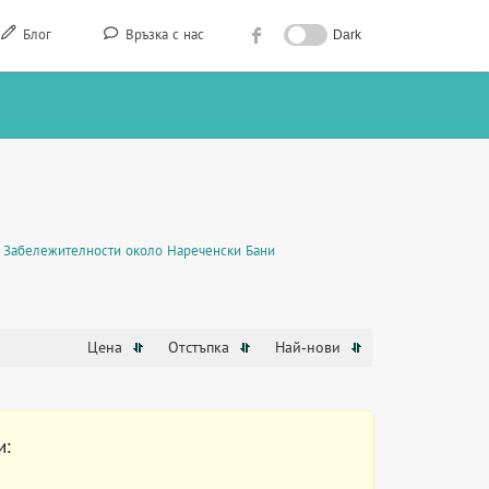
Блог
Връзка с нас
Dark
Забележителности около Нареченски Бани
Цена
Отстъпка
Най-нови
и: