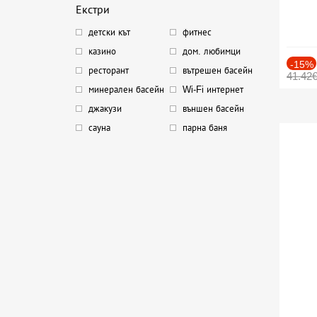
Екстри
детски кът
фитнес
казино
дом. любимци
-15%
ресторант
вътрешен басейн
41.42
минерален басейн
Wi-Fi интернет
джакузи
външен басейн
сауна
парна баня