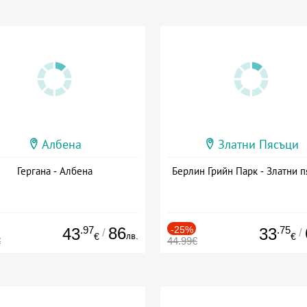
Албена
Златни Пясъци
Гергана - Албена
Берлин Грийн Парк - Златни п
.97
86
-25%
.75
43
33
/
/
лв.
€
€
€
44.99€