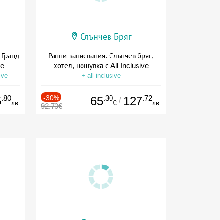
Слънчев Бряг
 Гранд
Ранни записвания: Слънчев бряг,
ve
хотел, нощувка с All Inclusive
ive
+ all inclusive
.80
-30%
.30
.72
5
65
127
/
лв.
€
лв.
92.70€