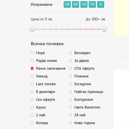
Изхранване
OB
BB
HB
FB
AI
Цена от 0 лв
До 300+ лв
Всички почивки
Море
Великден
Първа линия
За двама
Ранни записвания
СПА оферти
Уикенд
Планина
Last minute
Екскурзии
8 декември
Майски празници
Ски оферти
Екотуризъм
Круиз
Свети Валентин
1 май
24 май
Коледа
Нова година