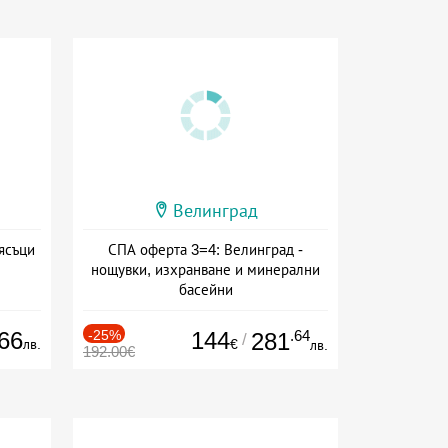
Велинград
ясъци
СПА оферта 3=4: Велинград -
нощувки, изхранване и минерални
басейни
Дата: 01.07 - 30.09 + полупансион
66
-25%
144
.64
281
/
лв.
€
лв.
192.00€