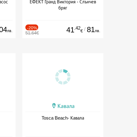
асос
ЕФЕКТ Гранд Виктория - Слънчев
бряг
04
-20%
.42
81
41
/
лв.
лв.
€
51.64€
Кавала
Tosca Beach- Кавала