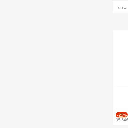
специ
-25%
35.54