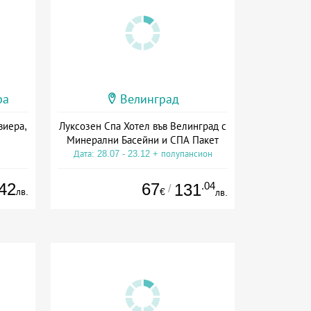
ра
Велинград
виера,
Луксозен Спа Хотел във Велинград с
Минерални Басейни и СПА Пакет
Дата: 28.07 - 23.12 + полупансион
42
67
.04
131
/
лв.
€
лв.