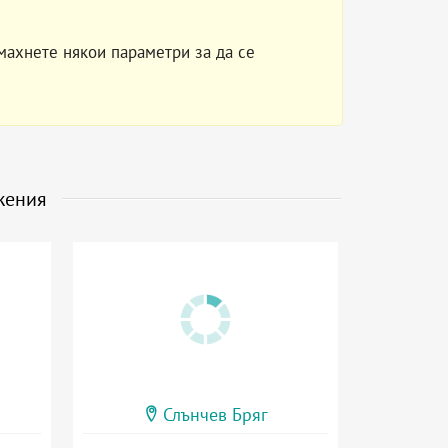
махнете някои параметри за да се
жения
Слънчев Бряг