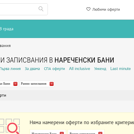
Любими оферти
В града
свания
И ЗАПИСВАНИЯ В
НАРЕЧЕНСКИ БАНИ
Първа линия
За двама
СПА оферти
All inclusive
Уикенд
Last minute
ки Бани
Ранни записвания
рти
Няма намерени оферти по избраните критери
Нареченски Бани
Ранни записвания