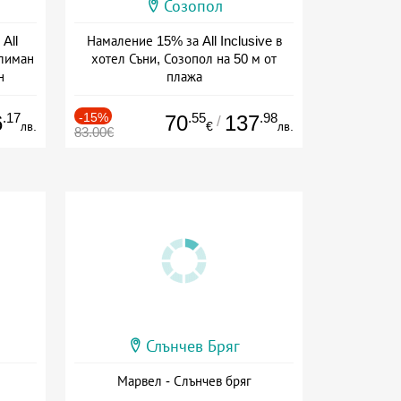
Созопол
All
Намаление 15% за All Inclusive в
тлиман
хотел Съни, Созопол на 50 м от
н
плажа
ive
Дата: 30.07 - 30.09 + all inclusive
.17
-15%
.55
.98
6
70
137
/
лв.
€
лв.
83.00€
Слънчев Бряг
Марвел - Слънчев бряг