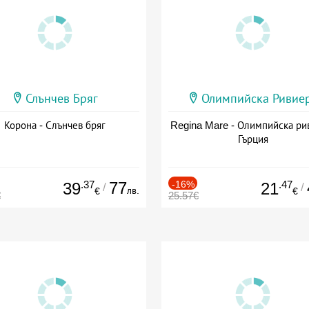
Слънчев Бряг
Олимпийска Ривие
Корона - Слънчев бряг
Regina Mare - Олимпийска ри
Гърция
.37
77
-16%
.47
39
21
/
/
лв.
€
€
€
25.57€