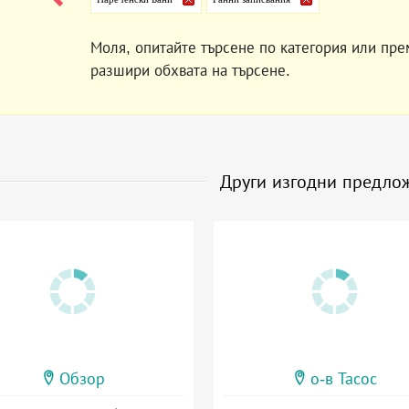
Моля, опитайте търсене по категория или пре
разшири обхвата на търсене.
Други изгодни предло
Обзор
о-в Тасос