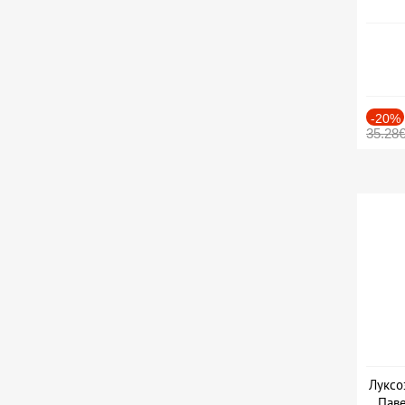
-20%
35.28
Луксо
Паве