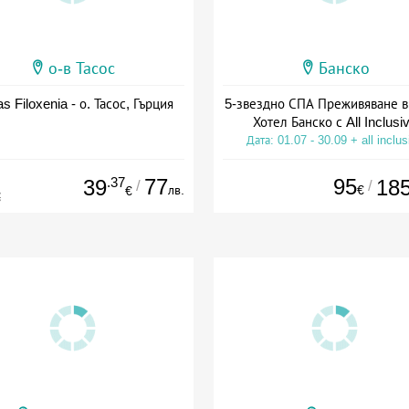
о-в Тасос
Банско
as Filoxenia - о. Тасос, Гърция
5-звездно СПА Преживяване в
Хотел Банско с All Inclusi
Дата: 01.07 - 30.09 + all inclus
.37
77
95
39
18
/
/
лв.
€
€
€