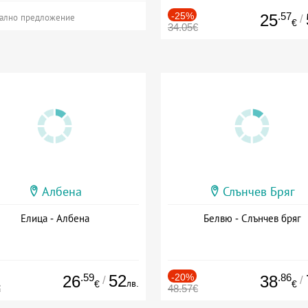
-25%
.57
25
/
ално предложение
€
34.05€
Албена
Слънчев Бряг
Елица - Албена
Белвю - Слънчев бряг
.59
52
-20%
.86
26
38
/
/
лв.
€
€
€
48.57€