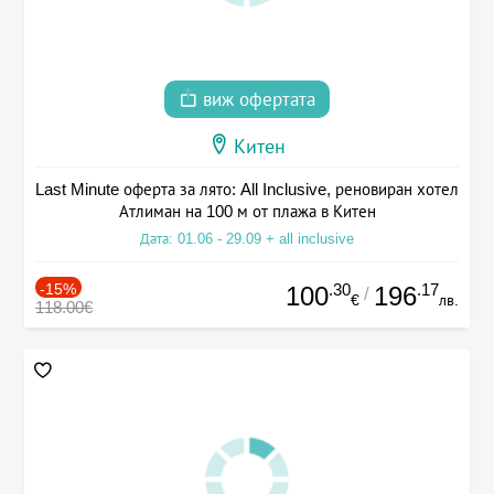
виж офертата
Китен
Last Minute оферта за лято: All Inclusive, реновиран хотел
Атлиман на 100 м от плажа в Китен
Дата: 01.06 - 29.09 + all inclusive
-15%
.30
.17
100
196
/
€
лв.
118.00€