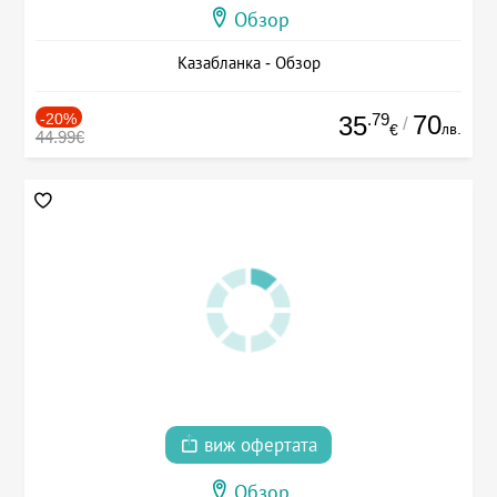
Обзор
Казабланка - Обзор
-20%
.79
70
35
/
лв.
€
44.99€
виж офертата
Обзор