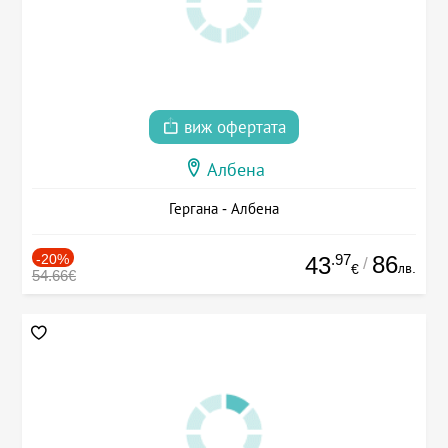
виж офертата
Албена
Гергана - Албена
-20%
.97
86
43
/
лв.
€
54.66€