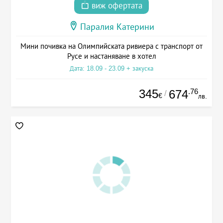
виж офертата
Паралия Катерини
Мини почивка на Олимпийската ривиера с транспорт от
Русе и настаняване в хотел
Дата: 18.09 - 23.09 + закуска
345
.76
674
/
€
лв.