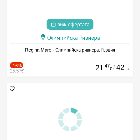
виж офертата
Олимпийска Ривиера
Regina Mare - Олимпийска ривиера, Гърция
-16%
.47
42
21
/
лв.
€
25.57€