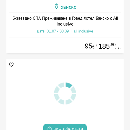
Банско
5-звездно СПА Преживяване в Гранд Хотел Банско с All
Inclusive
Дата: 01.07 - 30.09 + all inclusive
95
.80
185
/
€
лв.
виж офертата