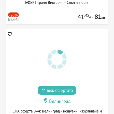
ЕФЕКТ Гранд Виктория - Слънчев бряг
-20%
.42
81
41
/
лв.
€
51.64€
виж офертата
Велинград
СПА оферта 3=4: Велинград - нощувки, изхранване и