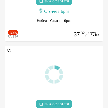
виж офертата
Слънчев Бряг
Нобел - Слънчев бряг
-30%
.32
73
37
/
лв.
€
53.17€
виж офертата