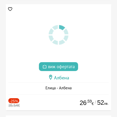
виж офертата
Албена
Елица - Албена
-25%
.59
52
26
/
лв.
€
35.54€