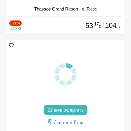
Thassos Grand Resort - о. Тасос
-15%
.17
104
53
/
лв.
€
62.38€
виж офертата
Слънчев Бряг