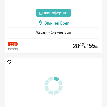
виж офертата
Слънчев Бряг
Жерави - Слънчев бряг
-20%
.12
55
28
/
лв.
€
35.28€