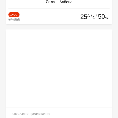
Оазис - Албена
-25%
.57
50
25
/
лв.
€
34.05€
специално предложение