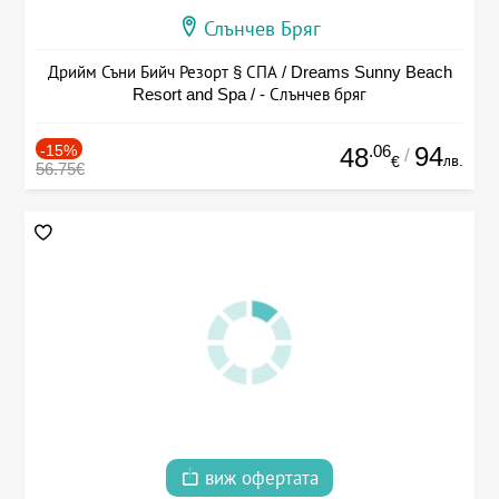
Слънчев Бряг
Дрийм Съни Бийч Резорт § СПА / Dreams Sunny Beach
Resort and Spa / - Слънчев бряг
-15%
.06
94
48
/
лв.
€
56.75€
виж офертата