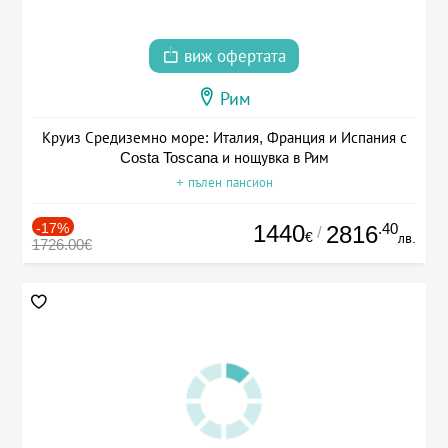
виж офертата
Рим
Круиз Средиземно море: Италия, Франция и Испания с
Costa Toscana и нощувка в Рим
+ пълен пансион
-17%
1440
.40
2816
/
€
лв.
1726.00€