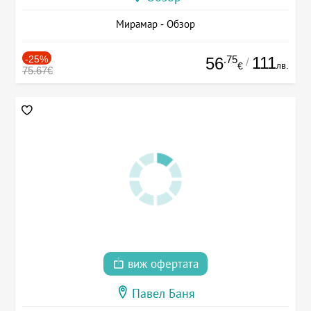
Мирамар - Обзор
-25%
.75
111
56
/
лв.
€
75.67€
виж офертата
Павел Баня