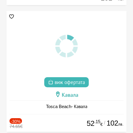
виж офертата
Кавала
Tosca Beach- Кавала
-30%
.15
102
52
/
лв.
€
74.65€