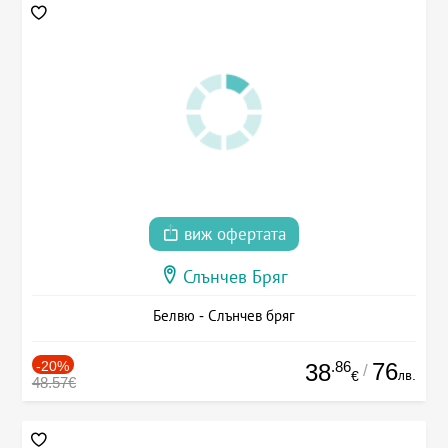
виж офертата
Слънчев Бряг
Белвю - Слънчев бряг
-20%
.86
76
38
/
лв.
€
48.57€