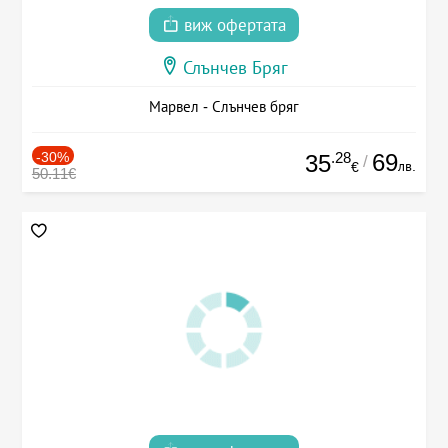
виж офертата
Слънчев Бряг
Марвел - Слънчев бряг
-30%
.28
69
35
/
лв.
€
50.11€