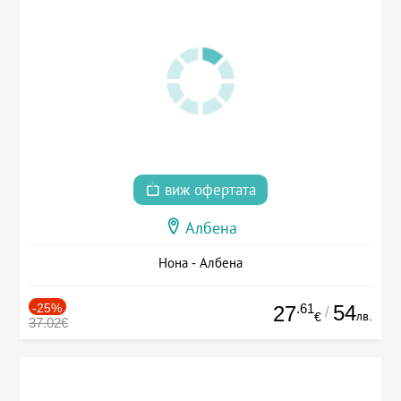
виж офертата
Албена
Нона - Албена
-25%
.61
54
27
/
лв.
€
37.02€