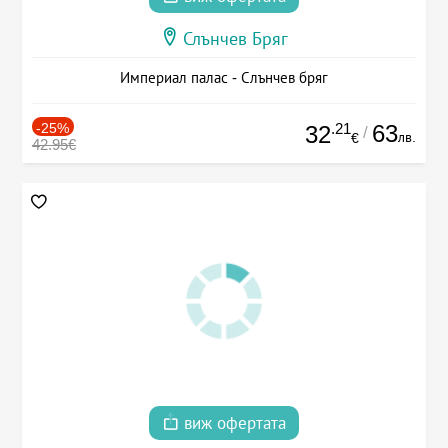
Слънчев Бряг
Империал палас - Слънчев бряг
-25%
.21
63
32
/
лв.
€
42.95€
виж офертата