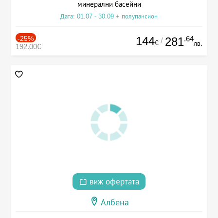
минерални басейни
Дата: 01.07 - 30.09 + полупансион
-25%
144
.64
281
/
€
лв.
192.00€
виж офертата
Албена