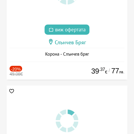
виж офертата
Слънчев Бряг
Корона - Слънчев бряг
-20%
.37
77
39
/
лв.
€
49.08€