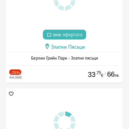
виж офертата
Златни Пясъци
Берлин Грийн Парк - Златни пясъци
-25%
.75
66
33
/
лв.
€
44.99€