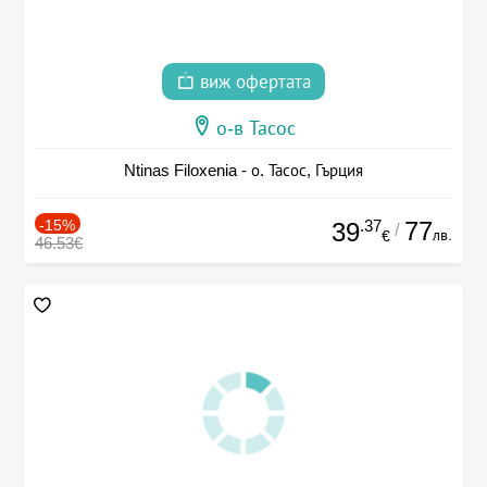
виж офертата
о-в Тасос
Ntinas Filoxenia - о. Тасос, Гърция
-15%
.37
77
39
/
лв.
€
46.53€