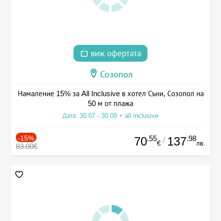
виж офертата
Созопол
Намаление 15% за All Inclusive в хотел Съни, Созопол на
50 м от плажа
Дата: 30.07 - 30.09 + all inclusive
-15%
.55
.98
70
137
/
€
лв.
83.00€