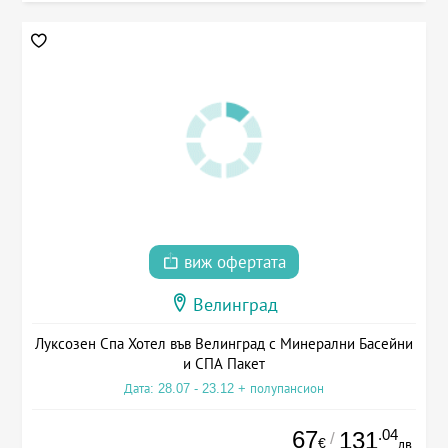
виж офертата
Велинград
Луксозен Спа Хотел във Велинград с Минерални Басейни
и СПА Пакет
Дата: 28.07 - 23.12 + полупансион
67
.04
131
/
€
лв.