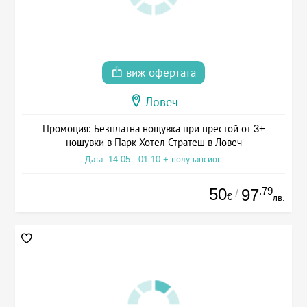
виж офертата
Ловеч
Промоция: Безплатна нощувка при престой от 3+
нощувки в Парк Хотел Стратеш в Ловеч
Дата: 14.05 - 01.10 + полупансион
50
.79
97
/
€
лв.