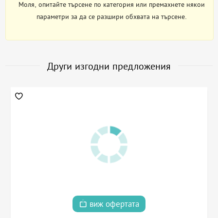
Моля, опитайте търсене по категория или премахнете някои
параметри за да се разшири обхвата на търсене.
Други изгодни предложения
виж офертата