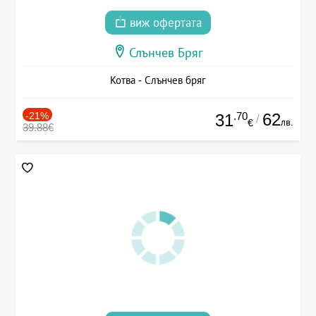
виж офертата
Слънчев Бряг
Котва - Слънчев бряг
-21%
.70
62
31
/
лв.
€
39.88€