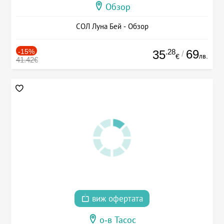
Обзор
СОЛ Луна Бей - Обзор
-15%
.28
69
35
/
лв.
€
41.42€
виж офертата
о-в Тасос