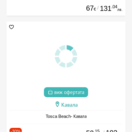
67
.04
131
/
€
лв.
виж офертата
Кавала
Tosca Beach- Кавала
-30%
.15