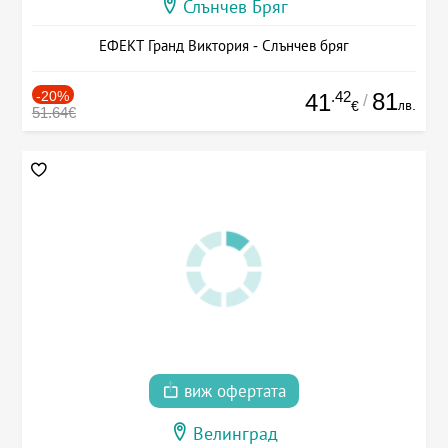
Слънчев Бряг
ЕФЕКТ Гранд Виктория - Слънчев бряг
-20%
.42
81
41
/
лв.
€
51.64€
виж офертата
Велинград