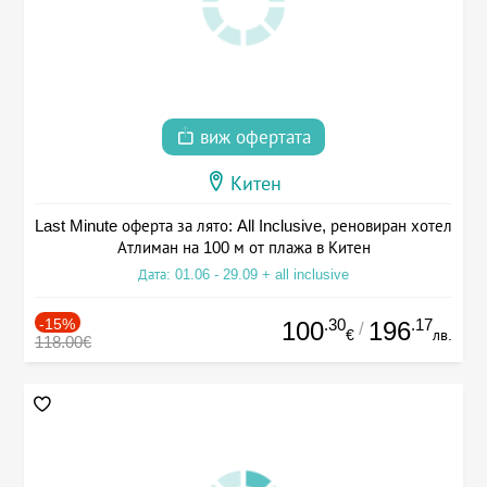
виж офертата
Китен
Last Minute оферта за лято: All Inclusive, реновиран хотел
Атлиман на 100 м от плажа в Китен
Дата: 01.06 - 29.09 + all inclusive
-15%
.30
.17
100
196
/
€
лв.
118.00€