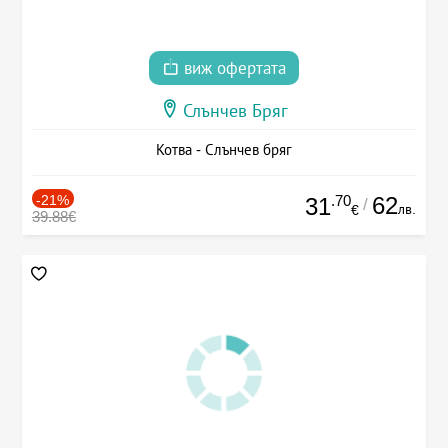
виж офертата
Слънчев Бряг
Котва - Слънчев бряг
-21%
.70
62
31
/
лв.
€
39.88€