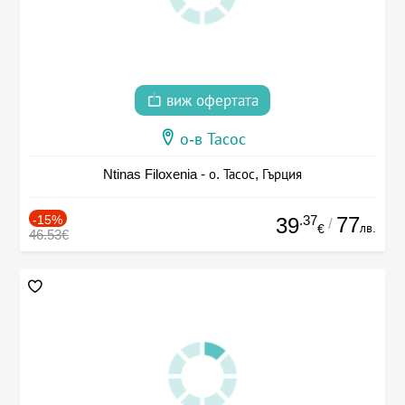
виж офертата
о-в Тасос
Ntinas Filoxenia - о. Тасос, Гърция
-15%
.37
77
39
/
лв.
€
46.53€