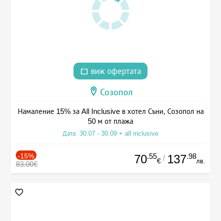
виж офертата
Созопол
Намаление 15% за All Inclusive в хотел Съни, Созопол на
50 м от плажа
Дата: 30.07 - 30.09 + all inclusive
-15%
.55
.98
70
137
/
€
лв.
83.00€