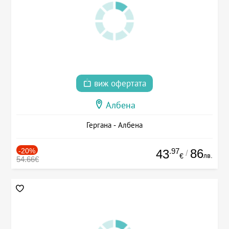
виж офертата
Албена
Гергана - Албена
-20%
.97
86
43
/
лв.
€
54.66€