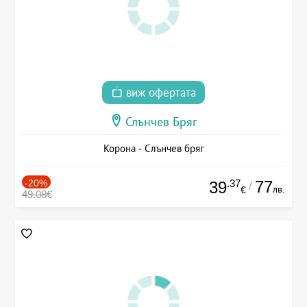
виж офертата
Слънчев Бряг
Корона - Слънчев бряг
-20%
.37
77
39
/
лв.
€
49.08€