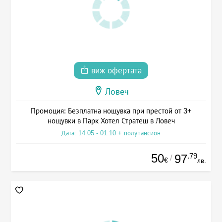
виж офертата
Ловеч
Промоция: Безплатна нощувка при престой от 3+
нощувки в Парк Хотел Стратеш в Ловеч
Дата: 14.05 - 01.10 + полупансион
50
.79
97
/
€
лв.