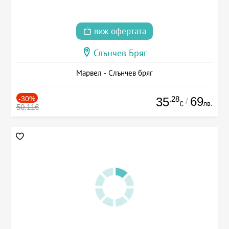
виж офертата
Слънчев Бряг
Марвел - Слънчев бряг
-30%
.28
69
35
/
лв.
€
50.11€