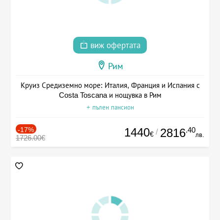
виж офертата
Рим
Круиз Средиземно море: Италия, Франция и Испания с
Costa Toscana и нощувка в Рим
+ пълен пансион
-17%
1440
.40
2816
/
€
лв.
1726.00€