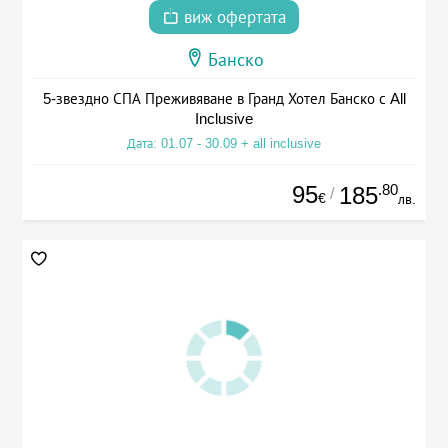
виж офертата
Банско
5-звездно СПА Преживяване в Гранд Хотел Банско с All
Inclusive
Дата: 01.07 - 30.09 + all inclusive
95
.80
185
/
€
лв.