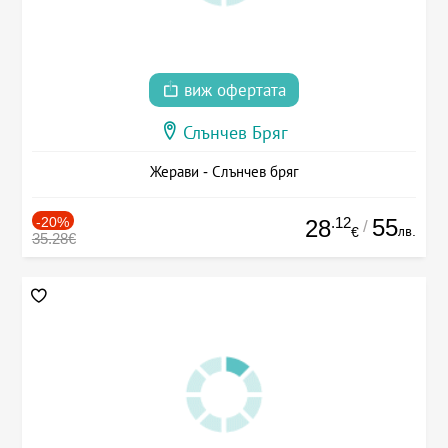
виж офертата
Слънчев Бряг
Жерави - Слънчев бряг
-20%
.12
55
28
/
лв.
€
35.28€