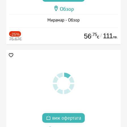
Обзор
Мирамар - Обзор
-25%
.75
111
56
/
лв.
€
75.67€
виж офертата