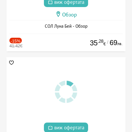
виж офертата
Обзор
СОЛ Луна Бей - Обзор
-15%
.28
69
35
/
лв.
€
41.42€
виж офертата