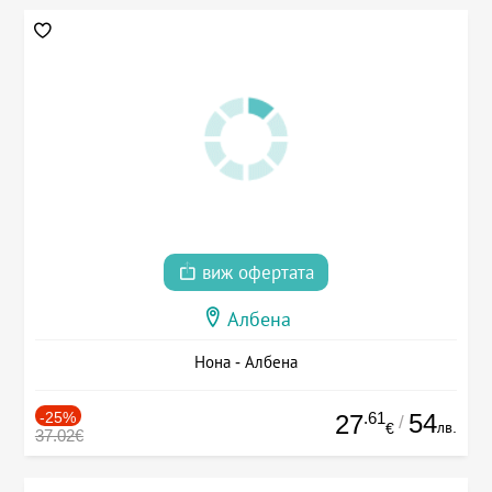
виж офертата
Албена
Нона - Албена
-25%
.61
54
27
/
лв.
€
37.02€