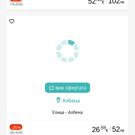
102
52
/
лв.
€
74.65€
виж офертата
Албена
Елица - Албена
-25%
.59
52
26
/
лв.
€
35.54€