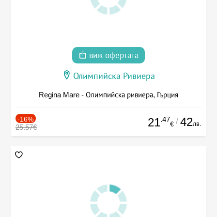
виж офертата
Олимпийска Ривиера
Regina Mare - Олимпийска ривиера, Гърция
-16%
.47
42
21
/
лв.
€
25.57€