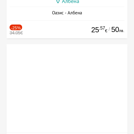
Албена
Оазис - Албена
-25%
.57
50
25
/
лв.
€
34.05€