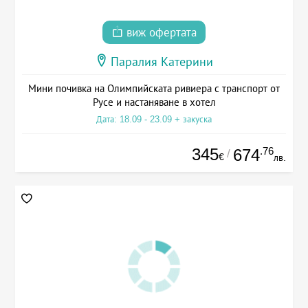
виж офертата
Паралия Катерини
Мини почивка на Олимпийската ривиера с транспорт от
Русе и настаняване в хотел
Дата: 18.09 - 23.09 + закуска
345
.76
674
/
€
лв.