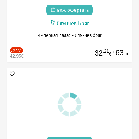
виж офертата
Слънчев Бряг
Империал палас - Слънчев бряг
-25%
.21
63
32
/
лв.
€
42.95€