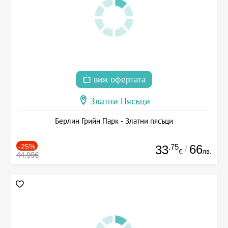
виж офертата
Златни Пясъци
Берлин Грийн Парк - Златни пясъци
-25%
.75
66
33
/
лв.
€
44.99€