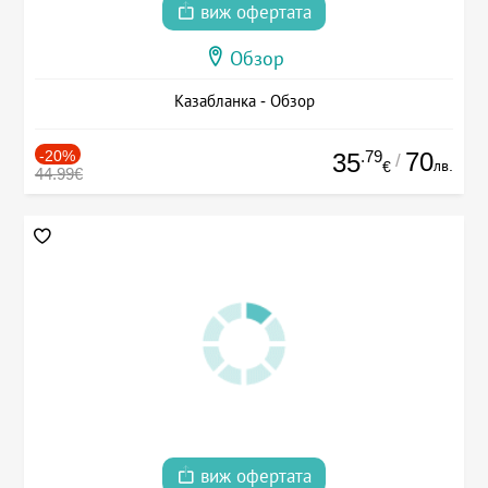
виж офертата
Обзор
Казабланка - Обзор
-20%
.79
70
35
/
лв.
€
44.99€
виж офертата