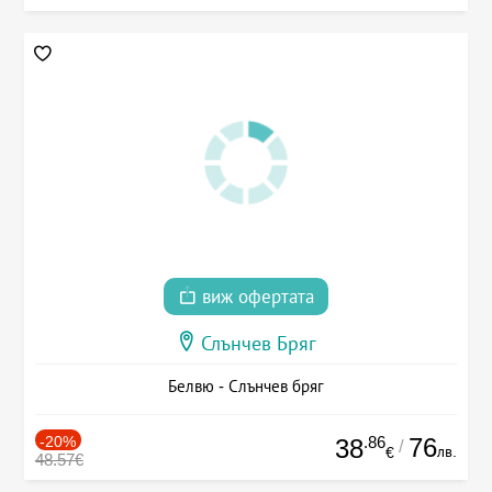
виж офертата
Слънчев Бряг
Белвю - Слънчев бряг
-20%
.86
76
38
/
лв.
€
48.57€