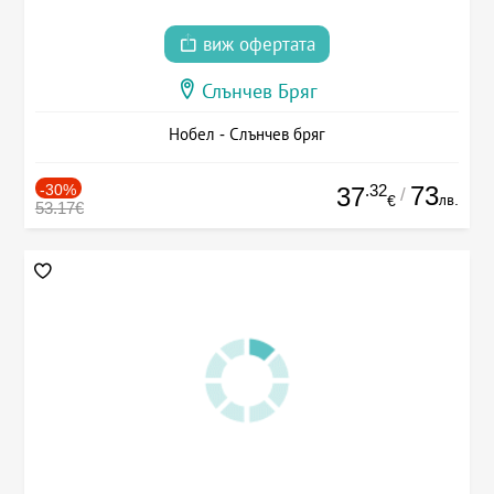
виж офертата
Слънчев Бряг
Нобел - Слънчев бряг
-30%
.32
73
37
/
лв.
€
53.17€