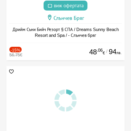
виж офертата
Слънчев Бряг
Дрийм Съни Бийч Резорт § СПА / Dreams Sunny Beach
Resort and Spa / - Слънчев бряг
-15%
.06
94
48
/
лв.
€
56.75€