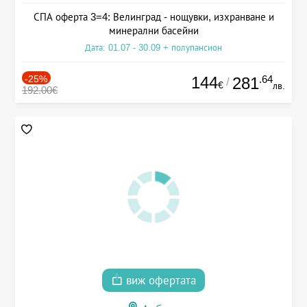
СПА оферта 3=4: Велинград - нощувки, изхранване и
минерални басейни
Дата: 01.07 - 30.09 + полупансион
-25%
144
.64
281
/
€
лв.
192.00€
виж офертата