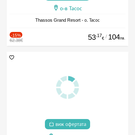
о-в Тасос
Thassos Grand Resort - о. Тасос
-15%
.17
104
53
/
лв.
€
62.38€
виж офертата