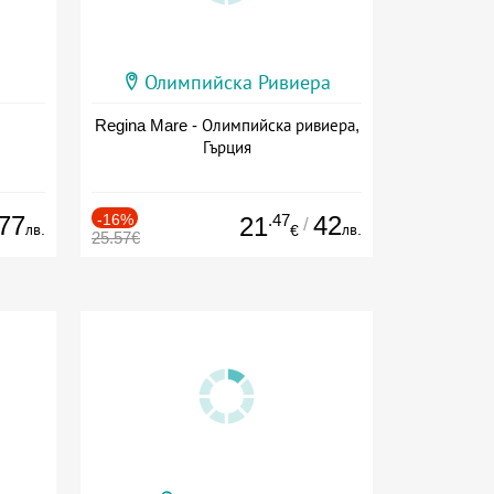
Олимпийска Ривиера
Regina Mare - Олимпийска ривиера,
Гърция
77
-16%
.47
42
21
/
лв.
лв.
€
25.57€