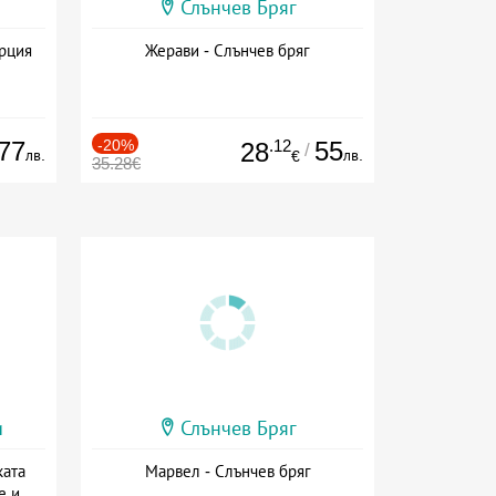
Слънчев Бряг
ърция
Жерави - Слънчев бряг
77
-20%
.12
55
28
/
лв.
лв.
€
35.28€
и
Слънчев Бряг
ката
Марвел - Слънчев бряг
е и