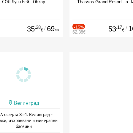
СОЛ Луна Бей - Обзор
Thassos Grand Resort - о. Т
.28
69
-15%
.17
1
35
53
/
/
лв.
€
€
€
62.38€
Велинград
А оферта 3=4: Велинград -
вки, изхранване и минерални
басейни
а: 01.07 - 30.09 + полупансион