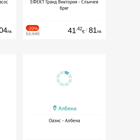
асос
ЕФЕКТ Гранд Виктория - Слънчев
бряг
04
-20%
.42
81
41
/
лв.
лв.
€
51.64€
Албена
Оазис - Албена