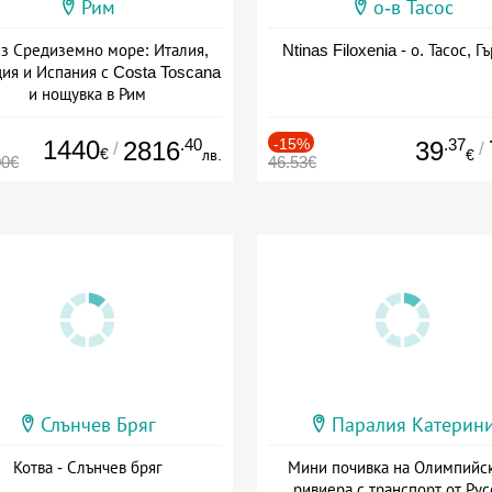
Рим
о-в Тасос
з Средиземно море: Италия,
Ntinas Filoxenia - о. Тасос, Г
ия и Испания с Costa Toscana
и нощувка в Рим
+ пълен пансион
1440
.40
-15%
.37
2816
39
/
/
€
лв.
€
00€
46.53€
Слънчев Бряг
Паралия Катерин
Котва - Слънчев бряг
Мини почивка на Олимпийс
ривиера с транспорт от Рус