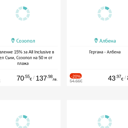
Созопол
Албена
ление 15% за All Inclusive в
Гергана - Албена
ел Съни, Созопол на 50 м от
плажа
а: 30.07 - 30.09 + all inclusive
.55
.98
-20%
.97
70
137
43
/
/
€
лв.
€
€
54.66€