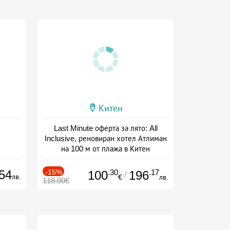
Китен
Last Minute оферта за лято: All
Inclusive, реновиран хотел Атлиман
на 100 м от плажа в Китен
Дата: 01.06 - 29.09 + all inclusive
54
-15%
.30
.17
100
196
/
лв.
€
лв.
118.00€