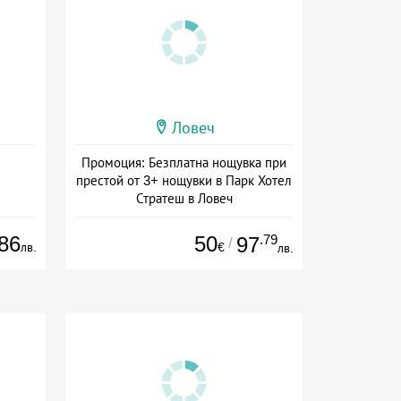
Ловеч
Промоция: Безплатна нощувка при
престой от 3+ нощувки в Парк Хотел
Стратеш в Ловеч
Дата: 14.05 - 01.10 + полупансион
86
50
.79
97
/
лв.
€
лв.