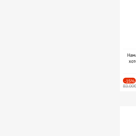
Нама
хот
Дат
-15%
83.00