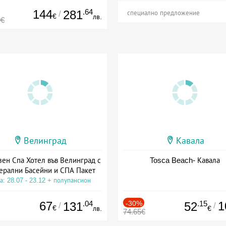
144
.64
281
/
специално предложение
€
лв.
0€
Велинград
Кавала
зен Спа Хотел във Велинград с
Tosca Beach- Кавала
ерални Басейни и СПА Пакет
а: 28.07 - 23.12 + полупансион
67
.04
-30%
.15
1
131
52
/
/
€
лв.
€
74.65€