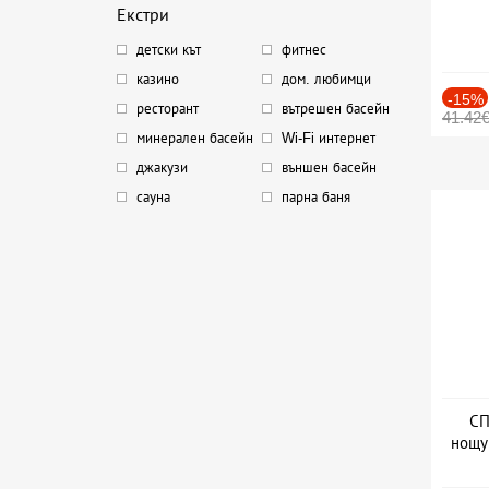
Екстри
детски кът
фитнес
казино
дом. любимци
-15%
ресторант
вътрешен басейн
41.42
минерален басейн
Wi-Fi интернет
джакузи
външен басейн
сауна
парна баня
СП
нощу
Дат