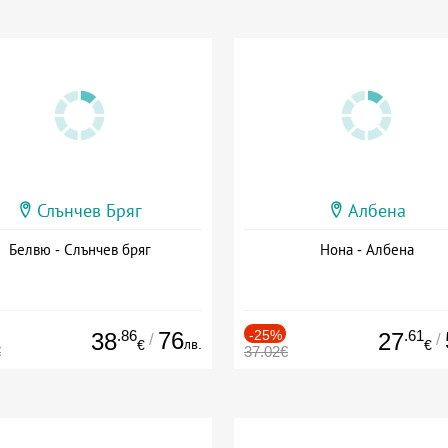
Слънчев Бряг
Албена
Белвю - Слънчев бряг
Нона - Албена
.86
76
-25%
.61
38
27
/
/
лв.
€
€
€
37.02€