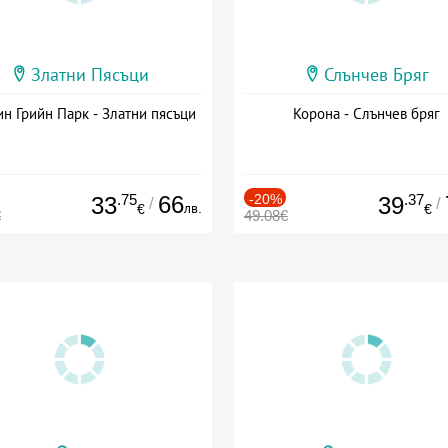
Златни Пясъци
Слънчев Бряг
н Грийн Парк - Златни пясъци
Корона - Слънчев бряг
.75
66
-20%
.37
33
39
/
/
лв.
€
€
€
49.08€