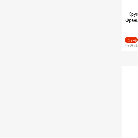
Круи
Франц
-17%
1726.