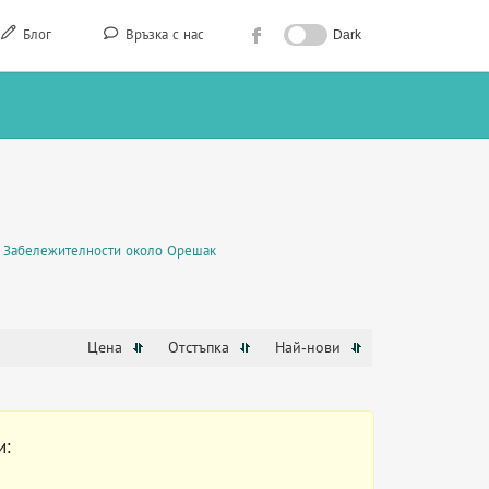
Блог
Връзка с нас
Dark
Забележителности около Орешак
Цена
Отстъпка
Най-нови
и: