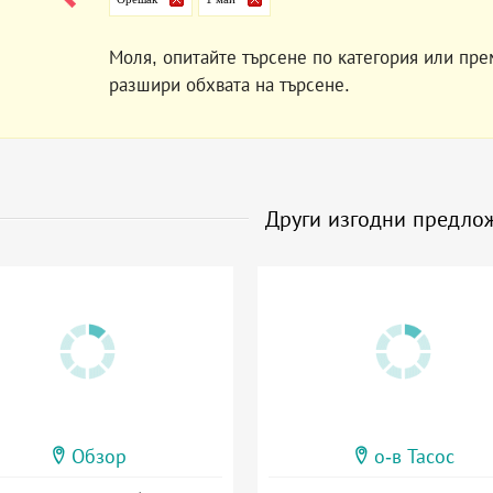
Моля, опитайте търсене по категория или пре
разшири обхвата на търсене.
Други изгодни предло
Обзор
о-в Тасос