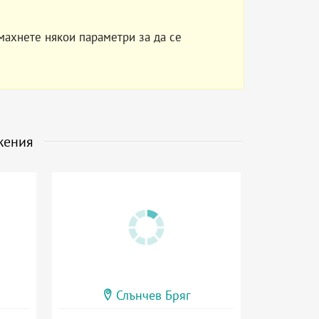
махнете някои параметри за да се
жения
Слънчев Бряг