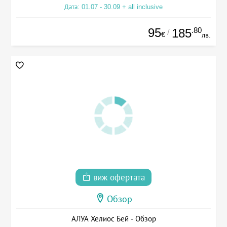
Дата: 01.07 - 30.09 + all inclusive
95
.80
185
/
€
лв.
виж офертата
Обзор
АЛУА Хелиос Бей - Обзор