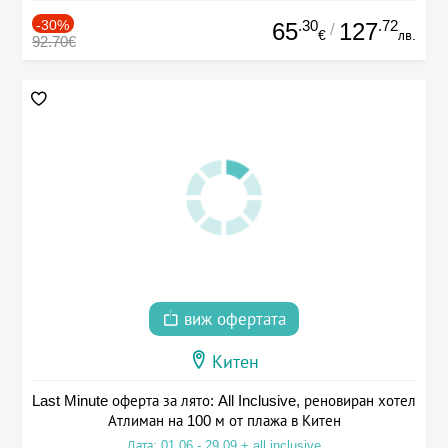
-30%
.30
.72
65
127
/
€
лв.
92.70€
виж офертата
Китен
Last Minute оферта за лято: All Inclusive, реновиран хотел
Атлиман на 100 м от плажа в Китен
Дата: 01.06 - 29.09 + all inclusive