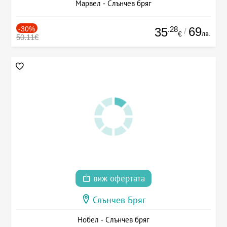
Марвел - Слънчев бряг
-30%
.28
69
35
/
лв.
€
50.11€
виж офертата
Слънчев Бряг
Нобел - Слънчев бряг