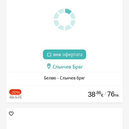
виж офертата
Слънчев Бряг
Белвю - Слънчев бряг
-20%
.86
76
38
/
лв.
€
48.57€