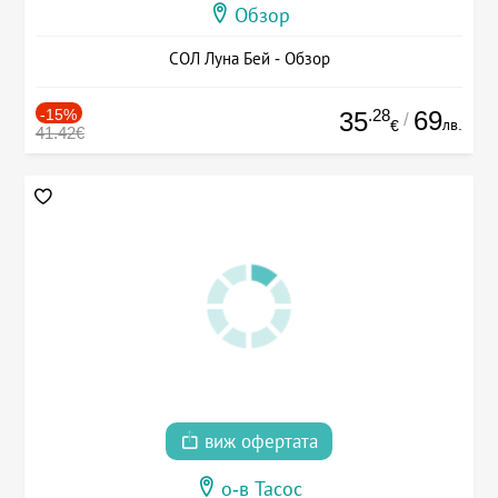
Обзор
СОЛ Луна Бей - Обзор
-15%
.28
69
35
/
лв.
€
41.42€
виж офертата
о-в Тасос