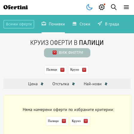
Ofertini
Почивки
Стоки
В града
Всички оферти
КРУИЗ ОФЕРТИ В
ПАЛИЦИ
ВИЖ ФИЛТРИ
Палици
Круиз
Цена
Отстъпка
Най-нови
Няма намерени оферти по избраните критерии:
Палици
Круиз