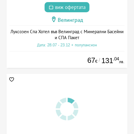
виж офертата
Велинград
Луксозен Спа Хотел във Велинград с Минерални Басейни
и СПА Пакет
Дата: 28.07 - 23.12 + полупансион
67
.04
131
/
€
лв.