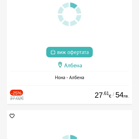
виж офертата
Албена
Нона - Албена
-25%
.61
54
27
/
лв.
€
37.02€