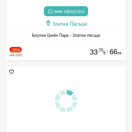
виж офертата
Златни Пясъци
Берлин Грийн Парк - Златни пясъци
-25%
.75
66
33
/
лв.
€
44.99€