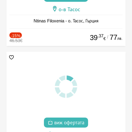
о-в Тасос
Ntinas Filoxenia - о. Тасос, Гърция
-15%
.37
77
39
/
лв.
€
46.53€
виж офертата