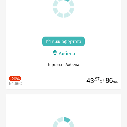
виж офертата
Албена
Гергана - Албена
-20%
.97
86
43
/
лв.
€
54.66€