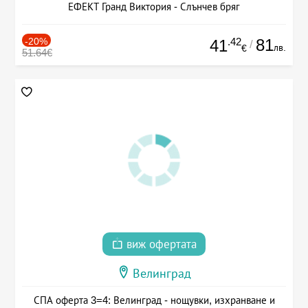
ЕФЕКТ Гранд Виктория - Слънчев бряг
-20%
.42
81
41
/
лв.
€
51.64€
виж офертата
Велинград
СПА оферта 3=4: Велинград - нощувки, изхранване и