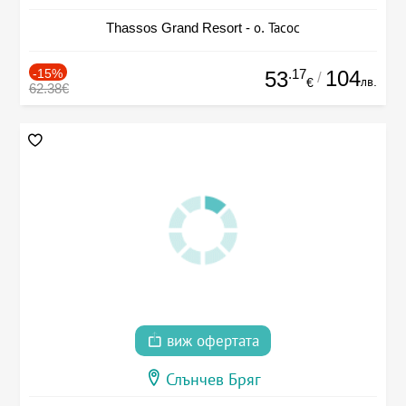
Thassos Grand Resort - о. Тасос
-15%
.17
104
53
/
лв.
€
62.38€
виж офертата
Слънчев Бряг