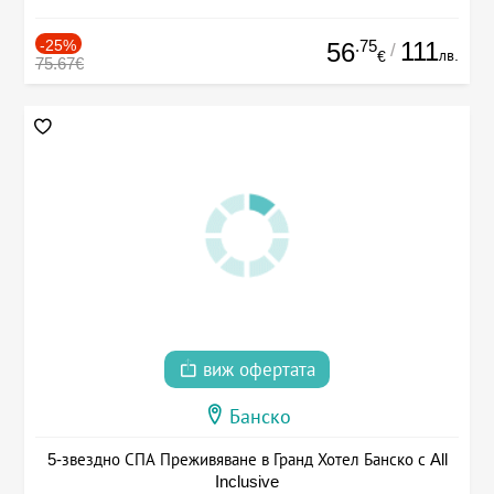
-25%
.75
111
56
/
лв.
€
75.67€
виж офертата
Банско
5-звездно СПА Преживяване в Гранд Хотел Банско с All
Inclusive