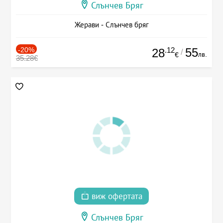
Слънчев Бряг
Жерави - Слънчев бряг
-20%
.12
55
28
/
лв.
€
35.28€
виж офертата
Слънчев Бряг