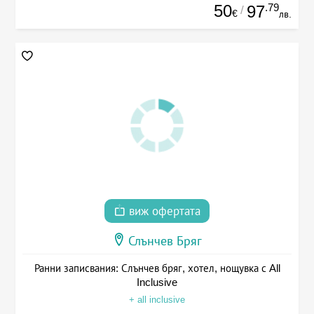
50
.79
97
/
€
лв.
виж офертата
Слънчев Бряг
Ранни записвания: Слънчев бряг, хотел, нощувка с All
Inclusive
+ all inclusive