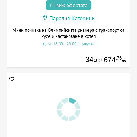
виж офертата
Паралия Катерини
Мини почивка на Олимпийската ривиера с транспорт от
Русе и настаняване в хотел
Дата: 18.09 - 23.09 + закуска
345
.76
674
/
€
лв.