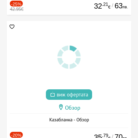
-25%
.21
63
32
/
лв.
€
42.95€
виж офертата
Обзор
Казабланка - Обзор
-20%
.79
70
35
/