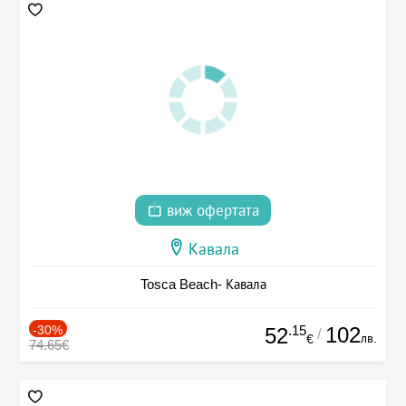
виж офертата
Кавала
Tosca Beach- Кавала
-30%
.15
102
52
/
лв.
€
74.65€