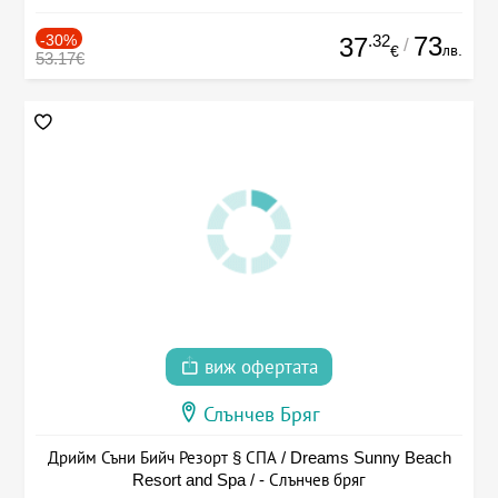
-30%
.32
73
37
/
лв.
€
53.17€
виж офертата
Слънчев Бряг
Дрийм Съни Бийч Резорт § СПА / Dreams Sunny Beach
Resort and Spa / - Слънчев бряг