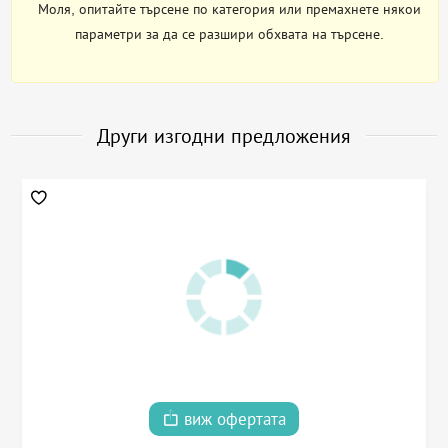
Моля, опитайте търсене по категория или премахнете някои
параметри за да се разшири обхвата на търсене.
Други изгодни предложения
виж офертата