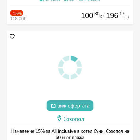
-15%
.30
.17
100
196
/
€
лв.
118.00€
виж офертата
Созопол
Намаление 15% за All Inclusive в хотел Съни, Созопол на
50 м от плажа