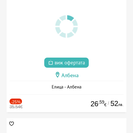
виж офертата
Албена
Елица - Албена
-25%
.59
52
26
/
лв.
€
35.54€