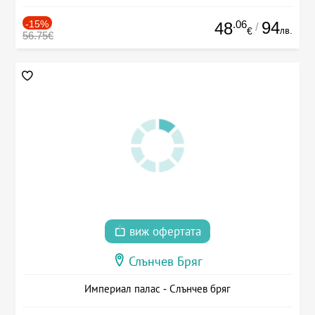
-15%
.06
94
48
/
лв.
€
56.75€
виж офертата
Слънчев Бряг
Империал палас - Слънчев бряг