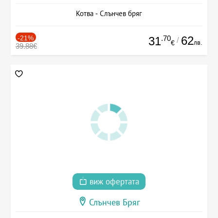
Котва - Слънчев бряг
-21%
.70
62
31
/
лв.
€
39.88€
виж офертата
Слънчев Бряг