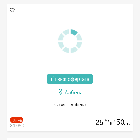
виж офертата
Албена
Оазис - Албена
-25%
.57
50
25
/
лв.
€
34.05€