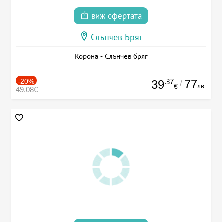
виж офертата
Слънчев Бряг
Корона - Слънчев бряг
-20%
.37
77
39
/
лв.
€
49.08€