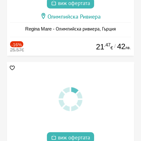
виж офертата
Олимпийска Ривиера
Regina Mare - Олимпийска ривиера, Гърция
-16%
.47
42
21
/
лв.
€
25.57€
виж офертата