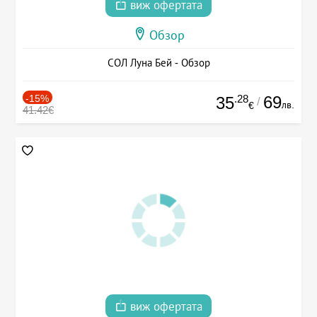
виж офертата
Обзор
СОЛ Луна Бей - Обзор
-15%
.28
69
35
/
лв.
€
41.42€
виж офертата