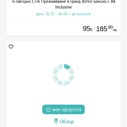
5-звездно СПА Преживяване в Гранд Хотел Банско с All
Inclusive
Дата: 01.07 - 30.09 + all inclusive
95
.80
185
/
€
лв.
виж офертата
Обзор