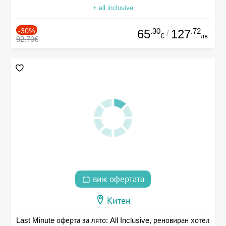
+ all inclusive
-30%
.30
.72
65
127
/
€
лв.
92.70€
виж офертата
Китен
Last Minute оферта за лято: All Inclusive, реновиран хотел