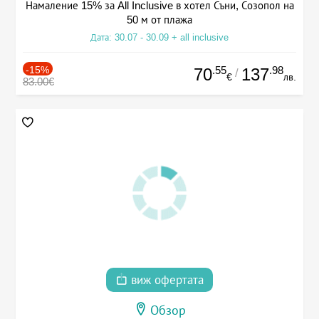
Намаление 15% за All Inclusive в хотел Съни, Созопол на
50 м от плажа
Дата: 30.07 - 30.09 + all inclusive
-15%
.55
.98
70
137
/
€
лв.
83.00€
виж офертата
Обзор