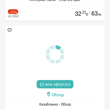
-25%
.21
63
32
/
лв.
€
42.95€
виж офертата
Обзор
Казабланка - Обзор