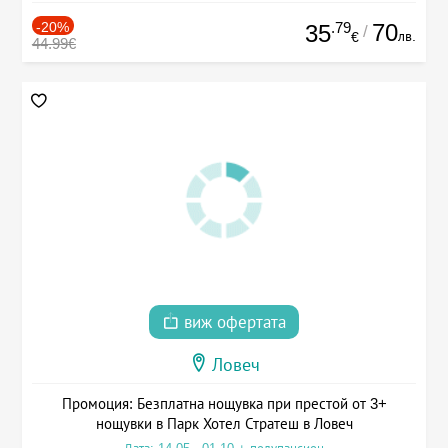
-20%
.79
70
35
/
лв.
€
44.99€
виж офертата
Ловеч
Промоция: Безплатна нощувка при престой от 3+
нощувки в Парк Хотел Стратеш в Ловеч