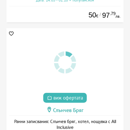
Дата: 14.05 - 01.10 + полупансион
50
.79
97
/
€
лв.
виж офертата
Слънчев Бряг
Ранни записвания: Слънчев бряг, хотел, нощувка с All
Inclusive