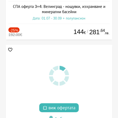
СПА оферта 3=4: Велинград - нощувки, изхранване и
минерални басейни
Дата: 01.07 - 30.09 + полупансион
-25%
144
.64
281
/
€
лв.
192.00€
виж офертата