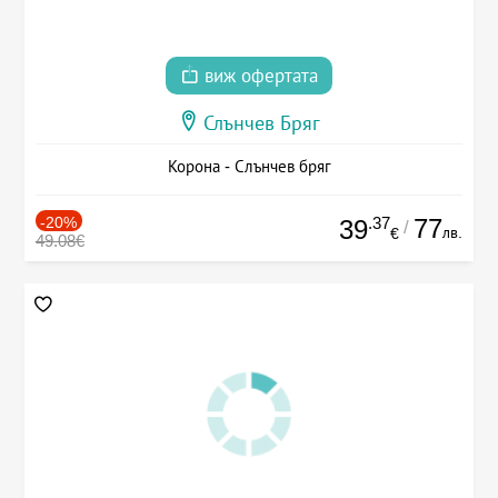
виж офертата
Слънчев Бряг
Корона - Слънчев бряг
-20%
.37
77
39
/
лв.
€
49.08€