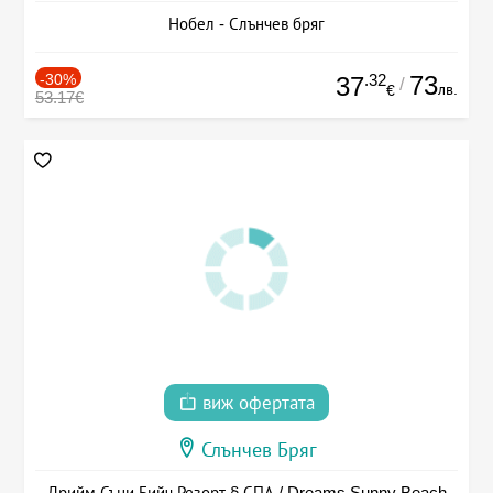
Нобел - Слънчев бряг
-30%
.32
73
37
/
лв.
€
53.17€
виж офертата
Слънчев Бряг
Дрийм Съни Бийч Резорт § СПА / Dreams Sunny Beach