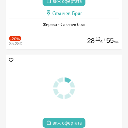
виж офертата
Слънчев Бряг
Жерави - Слънчев бряг
-20%
.12
55
28
/
лв.
€
35.28€
виж офертата