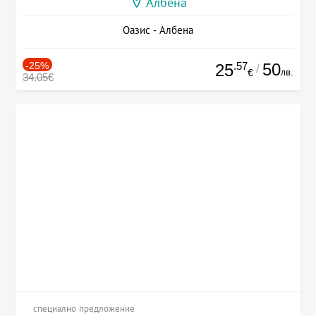
Албена
Оазис - Албена
-25%
.57
50
25
/
лв.
€
34.05€
специално предложение