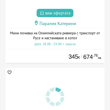
виж офертата
Паралия Катерини
Мини почивка на Олимпийската ривиера с транспорт от
Русе и настаняване в хотел
Дата: 18.09 - 23.09 + закуска
345
.76
674
/
€
лв.