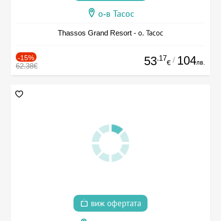
о-в Тасос
Thassos Grand Resort - о. Тасос
-15%
.17
104
53
/
лв.
€
62.38€
виж офертата