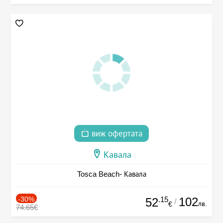
виж офертата
Кавала
Tosca Beach- Кавала
-30%
.15
102
52
/
лв.
€
74.65€