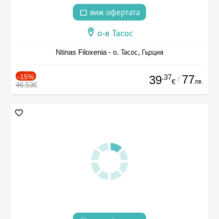
виж офертата
о-в Тасос
Ntinas Filoxenia - о. Тасос, Гърция
-15%
.37
77
39
/
лв.
€
46.53€