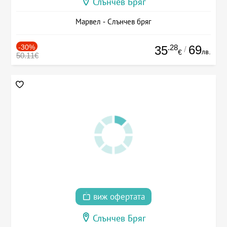
Слънчев Бряг
Марвел - Слънчев бряг
-30%
.28
69
35
/
лв.
€
50.11€
виж офертата
Слънчев Бряг