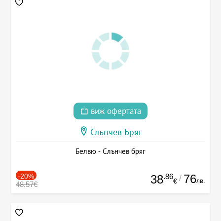
виж офертата
Слънчев Бряг
Белвю - Слънчев бряг
-20%
.86
76
38
/
лв.
€
48.57€