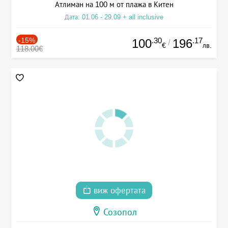
Атлиман на 100 м от плажа в Китен
Дата: 01.06 - 29.09 + all inclusive
-15%
.30
.17
100
196
/
€
лв.
118.00€
виж офертата
Созопол