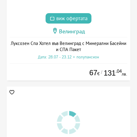
виж офертата
Велинград
Луксозен Спа Хотел във Велинград с Минерални Басейни
и СПА Пакет
Дата: 28.07 - 23.12 + полупансион
67
.04
131
/
€
лв.