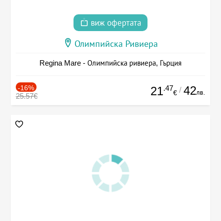
виж офертата
Олимпийска Ривиера
Regina Mare - Олимпийска ривиера, Гърция
-16%
.47
42
21
/
лв.
€
25.57€