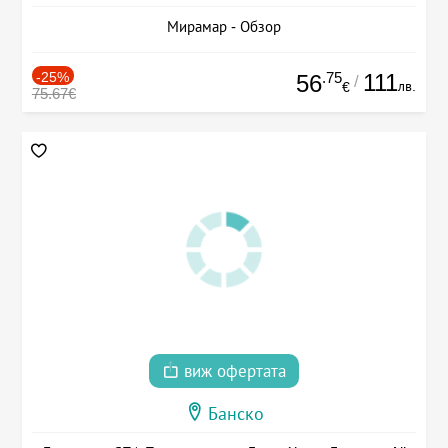
Мирамар - Обзор
-25%
.75
111
56
/
лв.
€
75.67€
виж офертата
Банско