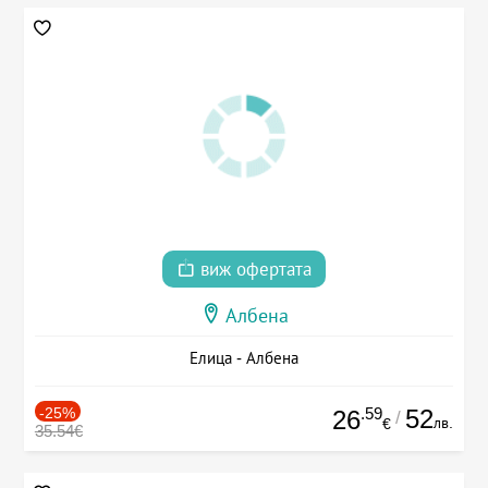
виж офертата
Албена
Елица - Албена
-25%
.59
52
26
/
лв.
€
35.54€