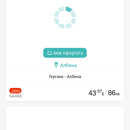
виж офертата
Албена
Гергана - Албена
-20%
.97
86
43
/
лв.
€
54.66€