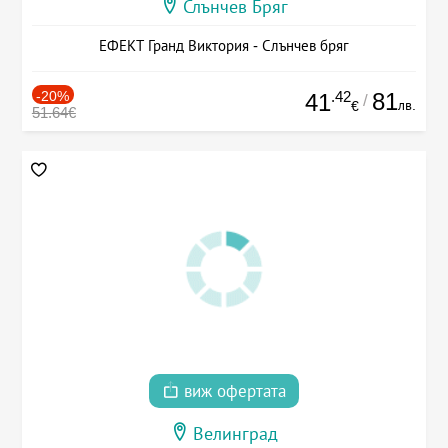
Слънчев Бряг
ЕФЕКТ Гранд Виктория - Слънчев бряг
-20%
.42
81
41
/
лв.
€
51.64€
виж офертата
Велинград