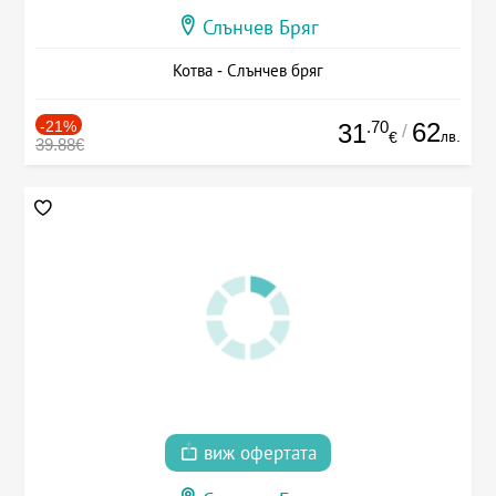
Слънчев Бряг
Котва - Слънчев бряг
-21%
.70
62
31
/
лв.
€
39.88€
виж офертата