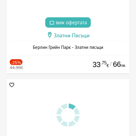
виж офертата
Златни Пясъци
Берлин Грийн Парк - Златни пясъци
-25%
.75
66
33
/
лв.
€
44.99€