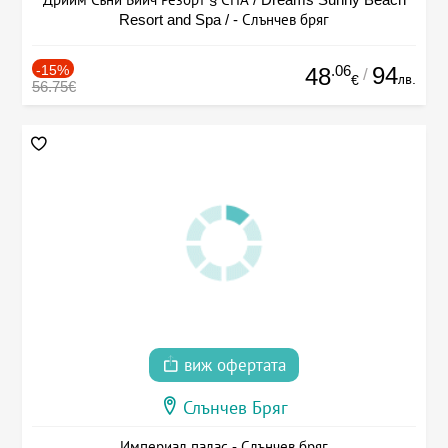
Resort and Spa / - Слънчев бряг
-15%
.06
94
48
/
лв.
€
56.75€
виж офертата
Слънчев Бряг
Империал палас - Слънчев бряг