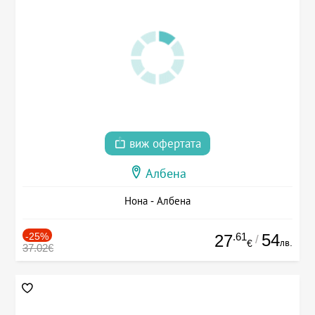
виж офертата
Албена
Нона - Албена
-25%
.61
54
27
/
лв.
€
37.02€