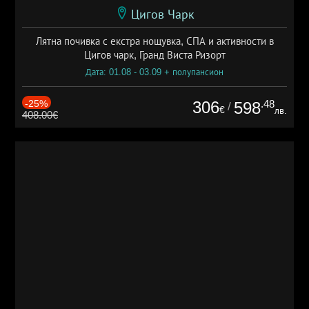
Цигов Чарк
Лятна почивка с екстра нощувка, СПА и активности в
Цигов чарк, Гранд Виста Ризорт
Дата: 01.08 - 03.09 + полупансион
-25%
306
.48
598
/
€
лв.
408.00€