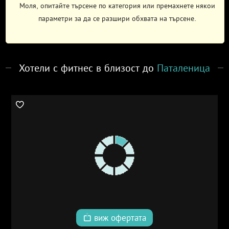
Моля, опитайте търсене по категория или премахнете някои
параметри за да се разшири обхвата на търсене.
Хотели с фитнес в близост до
Паталеница
виж офертата