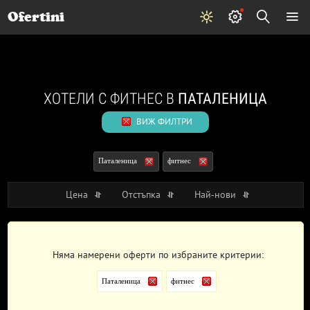
Почивки
Стоки
В града
Всички оферти
Ofertini
ХОТЕЛИ С ФИТНЕС В
ПАТАЛЕНИЦА
ВИЖ ФИЛТРИ
Паталеница
фитнес
Цена
Отстъпка
Най-нови
Няма намерени оферти по избраните критерии:
Паталеница
фитнес