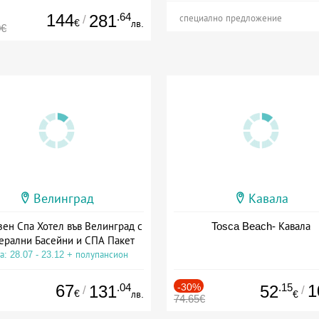
144
.64
281
/
специално предложение
€
лв.
0€
Велинград
Кавала
зен Спа Хотел във Велинград с
Tosca Beach- Кавала
ерални Басейни и СПА Пакет
а: 28.07 - 23.12 + полупансион
67
.04
-30%
.15
1
131
52
/
/
€
лв.
€
74.65€