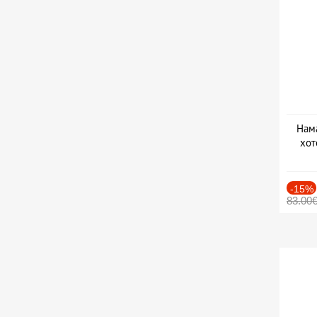
Нама
хот
Дат
-15%
83.00