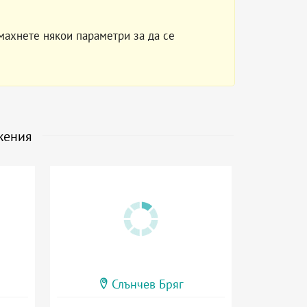
махнете някои параметри за да се
жения
Слънчев Бряг