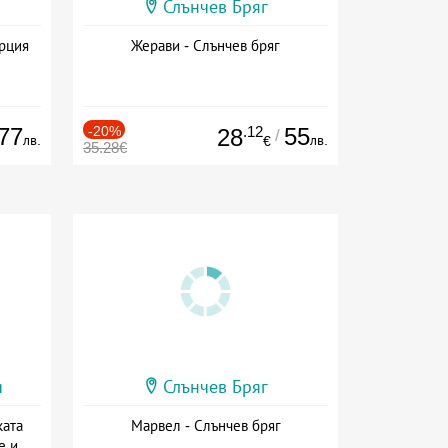
Слънчев Бряг
ърция
Жерави - Слънчев бряг
77
-20%
.12
55
28
/
лв.
лв.
€
35.28€
и
Слънчев Бряг
ката
Марвел - Слънчев бряг
е и