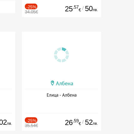
-25%
.57
50
25
/
лв.
€
34.05€
Албена
Елица - Албена
02
-25%
.59
52
26
/
лв.
лв.
€
35.54€