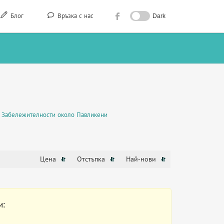
Блог
Връзка с нас
Dark
Забележителности около Павликени
Цена
Отстъпка
Най-нови
и: