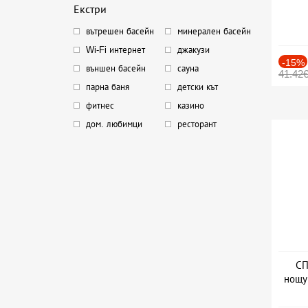
Екстри
вътрешен басейн
минерален басейн
Wi-Fi интернет
джакузи
-15%
външен басейн
сауна
41.42
парна баня
детски кът
фитнес
казино
дом. любимци
ресторант
СП
нощу
Дат