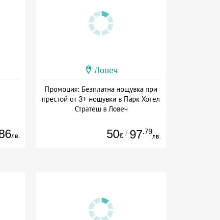
Ловеч
Промоция: Безплатна нощувка при
престой от 3+ нощувки в Парк Хотел
Стратеш в Ловеч
Дата: 14.05 - 01.10 + полупансион
86
50
.79
97
/
лв.
€
лв.