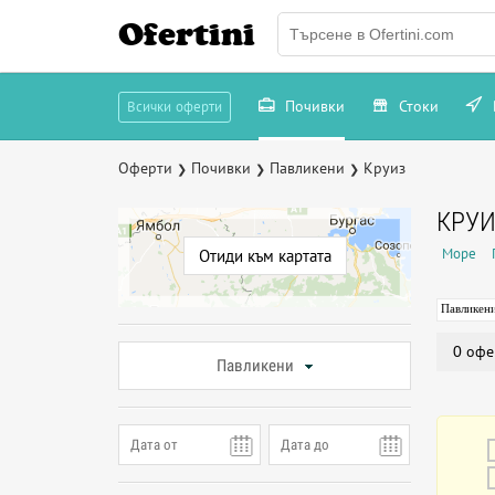
Ofertini
Почивки
Стоки
Всички оферти
Оферти
Почивки
Павликени
Круиз
❯
❯
❯
КРУИ
Море
Отиди към картата
Павликен
0 офе
Павликени