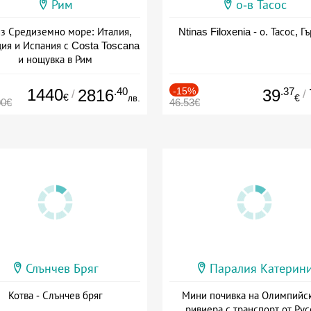
Рим
о-в Тасос
з Средиземно море: Италия,
Ntinas Filoxenia - о. Тасос, Г
ия и Испания с Costa Toscana
и нощувка в Рим
+ пълен пансион
1440
.40
-15%
.37
2816
39
/
/
€
лв.
€
00€
46.53€
Слънчев Бряг
Паралия Катерин
Котва - Слънчев бряг
Мини почивка на Олимпийс
ривиера с транспорт от Рус