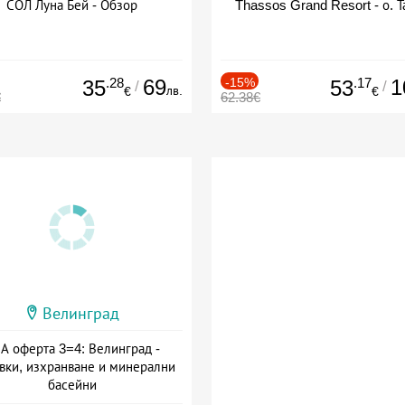
СОЛ Луна Бей - Обзор
Thassos Grand Resort - о. Т
.28
69
-15%
.17
1
35
53
/
/
лв.
€
€
€
62.38€
Велинград
А оферта 3=4: Велинград -
вки, изхранване и минерални
басейни
а: 01.07 - 30.09 + полупансион