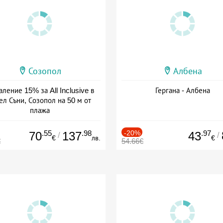
Созопол
Албена
ление 15% за All Inclusive в
Гергана - Албена
ел Съни, Созопол на 50 м от
плажа
а: 30.07 - 30.09 + all inclusive
.55
.98
-20%
.97
70
137
43
/
/
€
лв.
€
€
54.66€