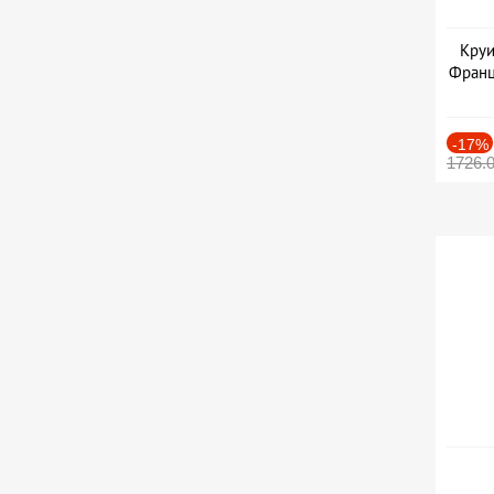
Круи
Франц
-17%
1726.