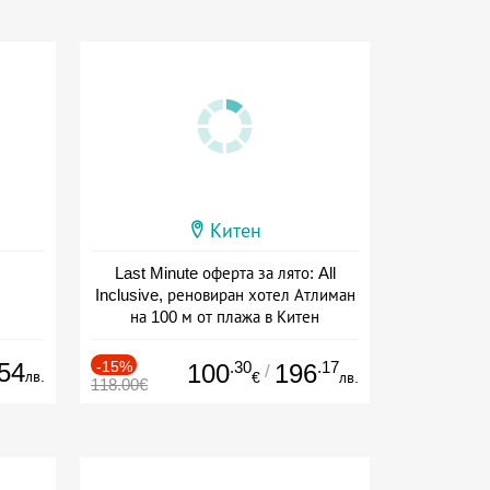
Китен
Last Minute оферта за лято: All
Inclusive, реновиран хотел Атлиман
на 100 м от плажа в Китен
Дата: 01.06 - 29.09 + all inclusive
54
-15%
.30
.17
100
196
/
лв.
€
лв.
118.00€