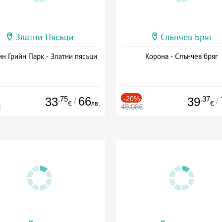
Златни Пясъци
Слънчев Бряг
н Грийн Парк - Златни пясъци
Корона - Слънчев бряг
.75
66
-20%
.37
33
39
/
/
лв.
€
€
€
49.08€