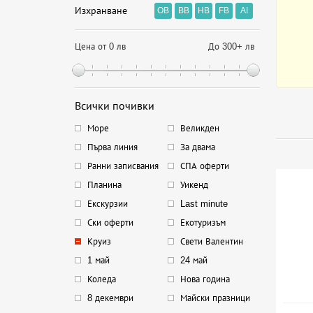
Изхранване
OB
BB
HB
FB
AI
Цена от 0 лв
До 300+ лв
Всички почивки
Море
Великден
Първа линия
За двама
Ранни записвания
СПА оферти
Планина
Уикенд
Екскурзии
Last minute
Ски оферти
Екотуризъм
Круиз
Свети Валентин
1 май
24 май
Коледа
Нова година
8 декември
Майски празници