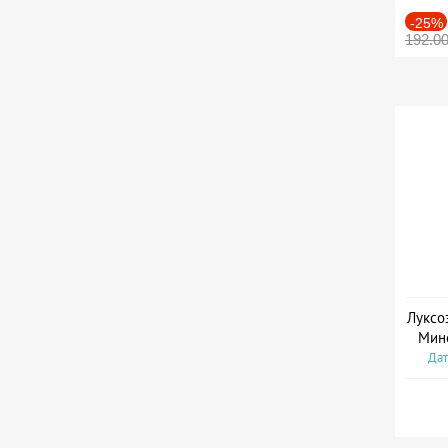
-25%
192.0
Луксо
Мин
Дат