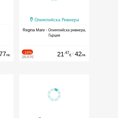
Олимпийска Ривиера
Regina Mare - Олимпийска ривиера,
Гърция
77
-16%
.47
42
21
/
лв.
лв.
€
25.57€