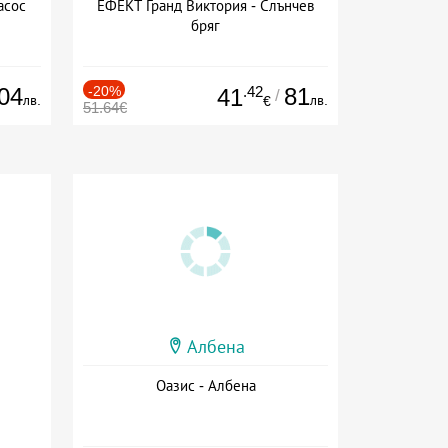
асос
ЕФЕКТ Гранд Виктория - Слънчев
бряг
04
-20%
.42
81
41
/
лв.
лв.
€
51.64€
Албена
Оазис - Албена