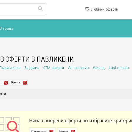
Любими оферти
В града
З ОФЕРТИ В
ПАВЛИКЕНИ
Първа линия
За двама
СПА оферти
All inclusive
Уикенд
Last minute
и
Круиз
рти
Няма намерени оферти по избраните критери
Павликени
Круиз