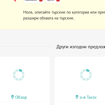
Моля, опитайте търсене по категория или пре
разшири обхвата на търсене.
Други изгодни предло
Обзор
о-в Тасос