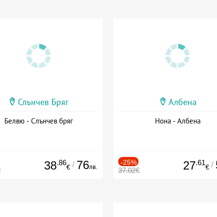
Слънчев Бряг
Албена
Белвю - Слънчев бряг
Нона - Албена
.86
76
-25%
.61
38
27
/
/
лв.
€
€
€
37.02€