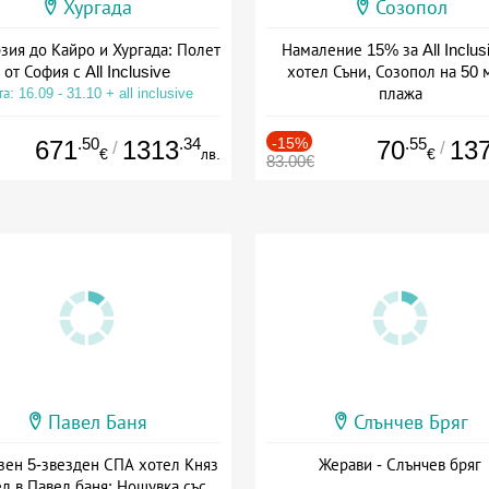
Хургада
Созопол
зия до Кайро и Хургада: Полет
Намаление 15% за All Inclus
от София с All Inclusive
хотел Съни, Созопол на 50 
плажа
а: 16.09 - 31.10 + all inclusive
Дата: 30.07 - 30.09 + all inclus
.50
.34
-15%
.55
671
1313
70
13
/
/
€
лв.
€
83.00€
Павел Баня
Слънчев Бряг
зен 5-звезден СПА хотел Княз
Жерави - Слънчев бряг
л в Павел баня: Нощувка със