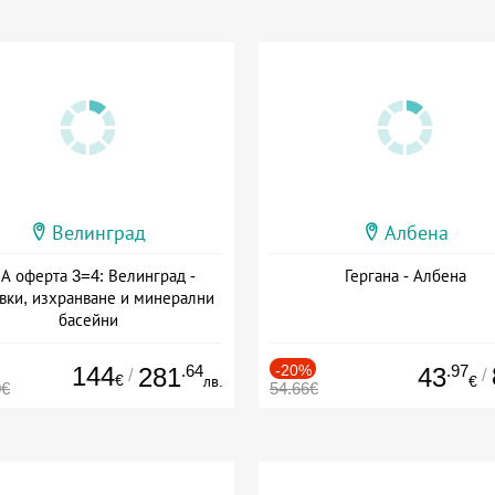
Велинград
Албена
А оферта 3=4: Велинград -
Гергана - Албена
вки, изхранване и минерални
басейни
а: 01.07 - 30.09 + полупансион
144
.64
-20%
.97
281
43
/
/
€
лв.
€
0€
54.66€