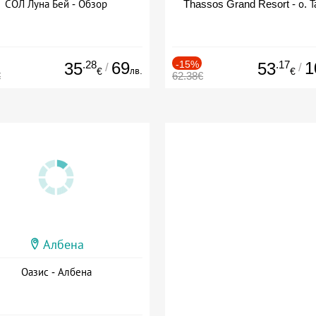
СОЛ Луна Бей - Обзор
Thassos Grand Resort - о. Т
.28
69
-15%
.17
1
35
53
/
/
лв.
€
€
€
62.38€
Албена
Оазис - Албена