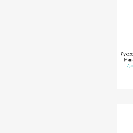
Луксо
Мин
Дат