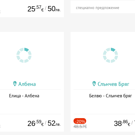
.57
50
25
/
специално предложение
лв.
€
€
Албена
Слънчев Бряг
Елица - Албена
Белвю - Слънчев бряг
.59
52
-20%
.86
26
38
/
/
лв.
€
€
€
48.57€