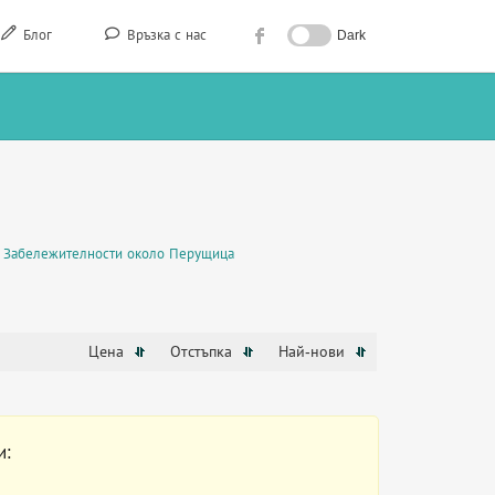
Блог
Връзка с нас
Dark
Забележителности около Перущица
Цена
Отстъпка
Най-нови
и: