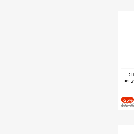
СП
нощу
Дат
-25%
192.0