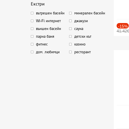
Екстри
вътрешен басейн
минерален басейн
Wi-Fi интернет
джакузи
-15%
външен басейн
сауна
41.42
парна баня
детски кът
фитнес
казино
дом. любимци
ресторант