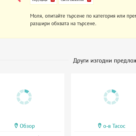
Моля, опитайте търсене по категория или пре
разшири обхвата на търсене.
Други изгодни предло
Обзор
о-в Тасос