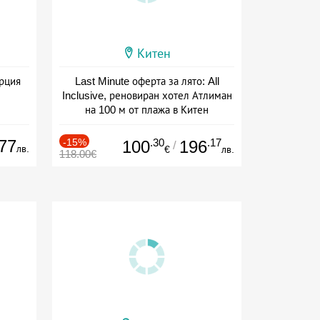
Китен
ърция
Last Minute оферта за лято: All
Inclusive, реновиран хотел Атлиман
на 100 м от плажа в Китен
Дата: 01.06 - 29.09 + all inclusive
77
-15%
.30
.17
100
196
/
лв.
€
лв.
118.00€