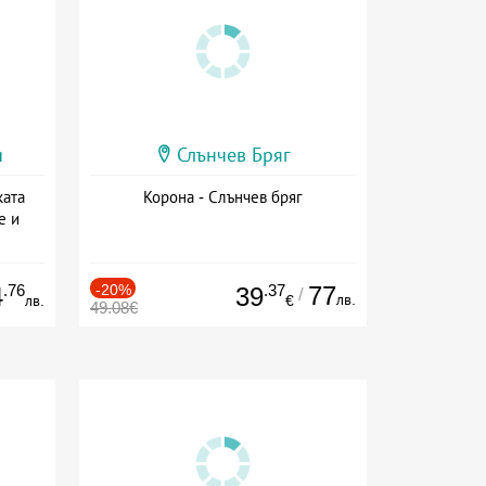
и
Слънчев Бряг
ката
Корона - Слънчев бряг
е и
а
.76
-20%
.37
77
4
39
/
лв.
лв.
€
49.08€