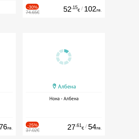
-30%
.15
102
52
/
лв.
€
74.65€
Албена
Нона - Албена
76
-25%
.61
54
27
/
лв.
лв.
€
37.02€