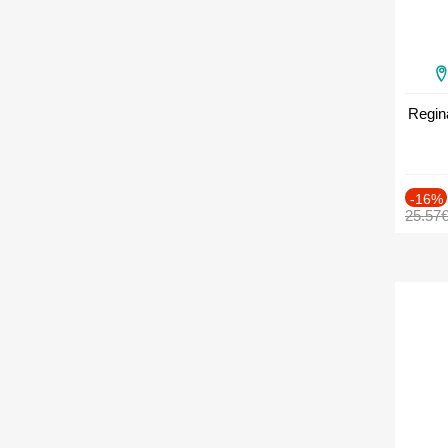
Regin
-16%
25.57