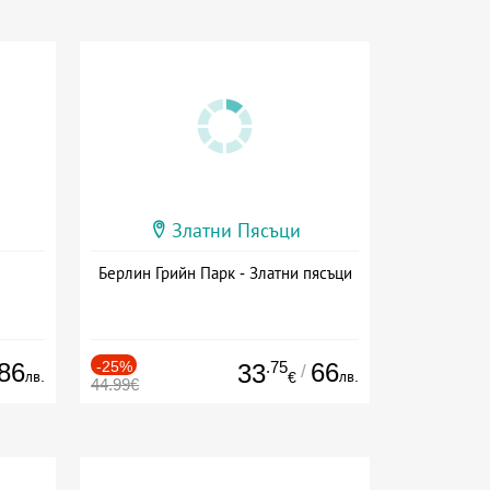
Златни Пясъци
Берлин Грийн Парк - Златни пясъци
86
-25%
.75
66
33
/
лв.
лв.
€
44.99€