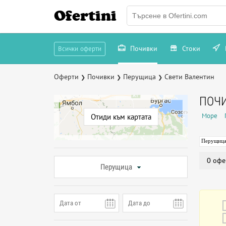
Ofertini
Почивки
Стоки
Всички оферти
Оферти
Почивки
Перущица
Свети Валентин
❯
❯
❯
ПОЧИ
Море
Отиди към картата
Перущиц
0 офе
Перущица