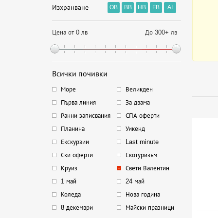
Изхранване
OB
BB
HB
FB
AI
Цена от 0 лв
До 300+ лв
Всички почивки
Море
Великден
Първа линия
За двама
Ранни записвания
СПА оферти
Планина
Уикенд
Екскурзии
Last minute
Ски оферти
Екотуризъм
Круиз
Свети Валентин
1 май
24 май
Коледа
Нова година
8 декември
Майски празници