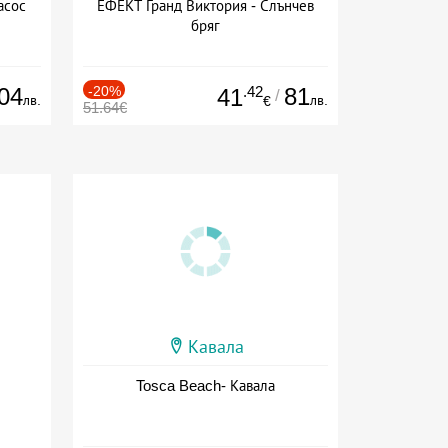
асос
ЕФЕКТ Гранд Виктория - Слънчев
бряг
04
-20%
.42
81
41
/
лв.
лв.
€
51.64€
Кавала
Tosca Beach- Кавала