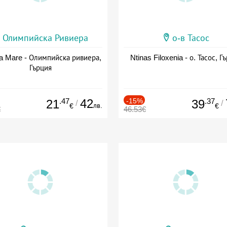
Олимпийска Ривиера
о-в Тасос
a Mare - Олимпийска ривиера,
Ntinas Filoxenia - о. Тасос, Г
Гърция
.47
42
-15%
.37
21
39
/
/
лв.
€
€
€
46.53€