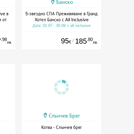
Банско
ive в
5-звездно СПА Преживяване в Гранд
м от
Хотел Банско с All Inclusive
Дата: 01.07 - 30.09 + all inclusive
ive
.98
95
.80
7
185
/
€
лв.
лв.
Слънчев Бряг
Котва - Слънчев бряг