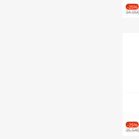
-25%
34.05
-25%
35.54