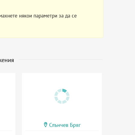
махнете някои параметри за да се
жения
Слънчев Бряг