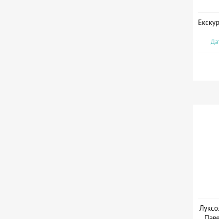
Екскур
Дат
Луксо
Паве