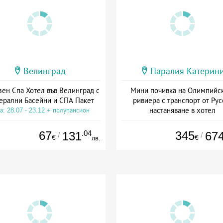
Велинград
Паралия Катерин
зен Спа Хотел във Велинград с
Мини почивка на Олимпийс
ерални Басейни и СПА Пакет
ривиера с транспорт от Рус
настаняване в хотел
а: 28.07 - 23.12 + полупансион
Дата: 18.09 - 23.09 + закуск
67
.04
345
131
67
/
/
€
€
лв.