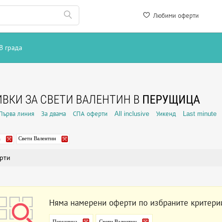
Любими оферти
В града
ВКИ ЗА СВЕТИ ВАЛЕНТИН В
ПЕРУЩИЦА
Първа линия
За двама
СПА оферти
All inclusive
Уикенд
Last minute
а
Свети Валентин
рти
Няма намерени оферти по избраните критери
Перущица
Свети Валентин