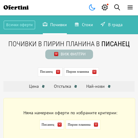
Ofertini
Почивки
Стоки
В града
Всички оферти
ПОЧИВКИ В ПИРИН ПЛАНИНА В
ПИСАНЕЦ
ВИЖ ФИЛТРИ
Писанец
Пирин планина
Цена
Отстъпка
Най-нови
Няма намерени оферти по избраните критерии:
Писанец
Пирин планина