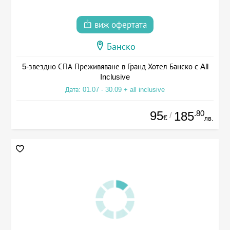
виж офертата
Банско
5-звездно СПА Преживяване в Гранд Хотел Банско с All
Inclusive
Дата: 01.07 - 30.09 + all inclusive
95
.80
185
/
€
лв.