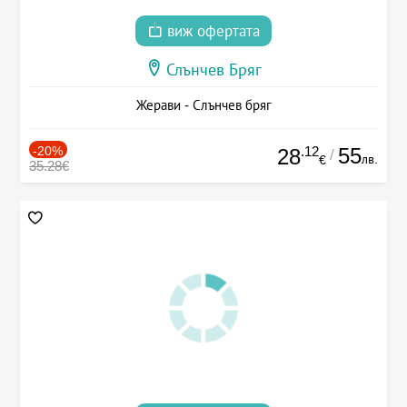
виж офертата
Слънчев Бряг
Жерави - Слънчев бряг
-20%
.12
55
28
/
лв.
€
35.28€