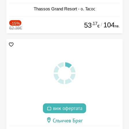
Thassos Grand Resort - о. Тасос
-15%
.17
104
53
/
лв.
€
62.38€
виж офертата
Слънчев Бряг