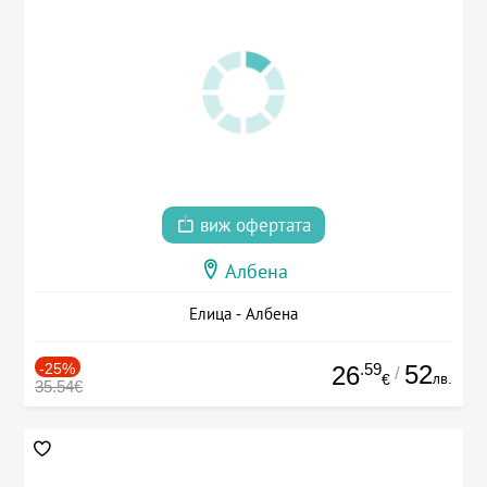
виж офертата
Албена
Елица - Албена
-25%
.59
52
26
/
лв.
€
35.54€