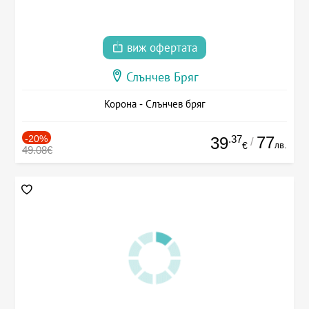
виж офертата
Слънчев Бряг
Корона - Слънчев бряг
-20%
.37
77
39
/
лв.
€
49.08€