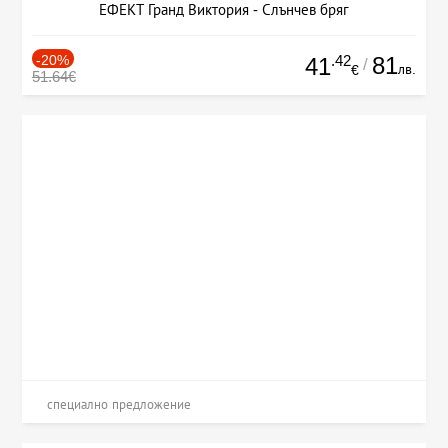
ЕФЕКТ Гранд Виктория - Слънчев бряг
-20%
.42
81
41
/
лв.
€
51.64€
специално предложение