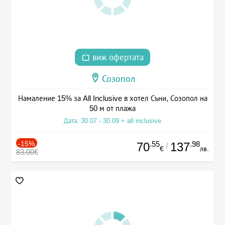
виж офертата
Созопол
Намаление 15% за All Inclusive в хотел Съни, Созопол на
50 м от плажа
Дата: 30.07 - 30.09 + all inclusive
-15%
.55
.98
70
137
/
€
лв.
83.00€