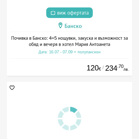
виж офертата
Банско
Почивка в Банско: 4=5 нощувки, закуска и възможност за
обяд и вечеря в хотел Мария Антоанета
Дата: 16.07 - 07.09 + полупансион
120
.70
234
/
€
лв.