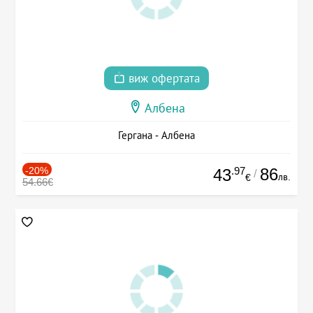
виж офертата
Албена
Гергана - Албена
-20%
.97
86
43
/
лв.
€
54.66€