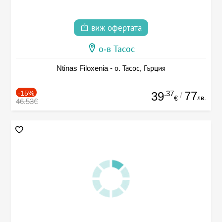
виж офертата
о-в Тасос
Ntinas Filoxenia - о. Тасос, Гърция
-15%
.37
77
39
/
лв.
€
46.53€