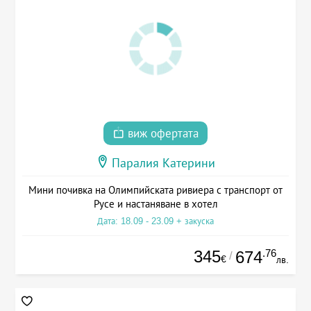
виж офертата
Паралия Катерини
Мини почивка на Олимпийската ривиера с транспорт от
Русе и настаняване в хотел
Дата: 18.09 - 23.09 + закуска
345
.76
674
/
€
лв.