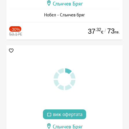
Слънчев Бряг
Нобел - Слънчев бряг
-30%
.32
73
37
/
лв.
€
53.17€
виж офертата
Слънчев Бряг