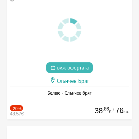
виж офертата
Слънчев Бряг
Белвю - Слънчев бряг
-20%
.86
76
38
/
лв.
€
48.57€