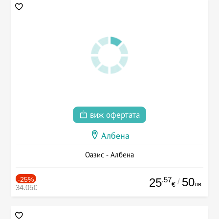
виж офертата
Албена
Оазис - Албена
-25%
.57
50
25
/
лв.
€
34.05€