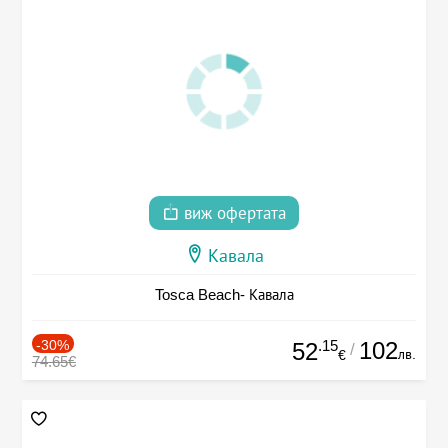
виж офертата
Кавала
Tosca Beach- Кавала
-30%
.15
102
52
/
лв.
€
74.65€