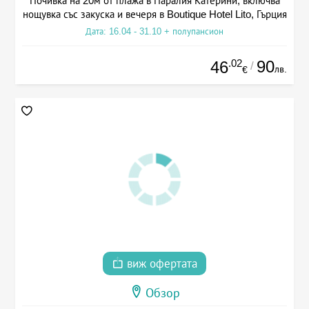
Почивка на 20м от плажа в Паралия Катерини, включва
нощувка със закуска и вечеря в Boutique Hotel Lito, Гърция
Дата: 16.04 - 31.10 + полупансион
.02
90
46
/
лв.
€
виж офертата
Обзор