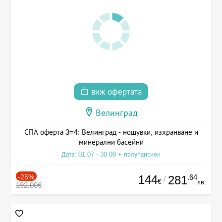
виж офертата
Велинград
СПА оферта 3=4: Велинград - нощувки, изхранване и
минерални басейни
Дата: 01.07 - 30.09 + полупансион
-25%
144
.64
281
/
€
лв.
192.00€