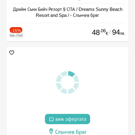
Дрийм Съни Бийч Резорт § СПА / Dreams Sunny Beach
Resort and Spa / - Слънчев бряг
-15%
.06
94
48
/
лв.
€
56.75€
виж офертата
Слънчев Бряг