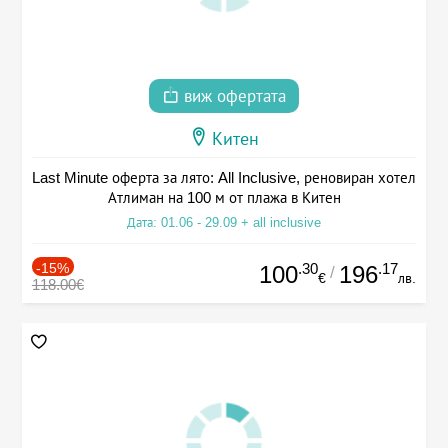
виж офертата
Китен
Last Minute оферта за лято: All Inclusive, реновиран хотел
Атлиман на 100 м от плажа в Китен
Дата: 01.06 - 29.09 + all inclusive
-15%
.30
.17
100
196
/
€
лв.
118.00€