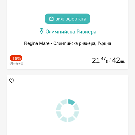
виж офертата
Олимпийска Ривиера
Regina Mare - Олимпийска ривиера, Гърция
-16%
.47
42
21
/
лв.
€
25.57€