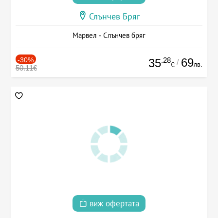
Слънчев Бряг
Марвел - Слънчев бряг
-30%
.28
69
35
/
лв.
€
50.11€
виж офертата