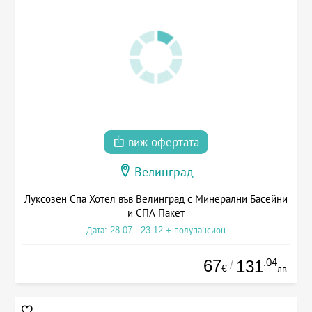
виж офертата
Велинград
Луксозен Спа Хотел във Велинград с Минерални Басейни
и СПА Пакет
Дата: 28.07 - 23.12 + полупансион
67
.04
131
/
€
лв.