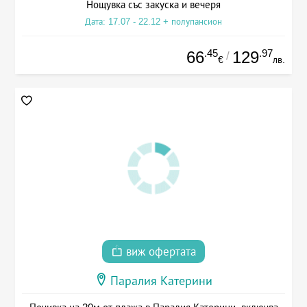
Нощувка със закуска и вечеря
Дата: 17.07 - 22.12 + полупансион
.45
.97
66
129
/
€
лв.
виж офертата
Паралия Катерини