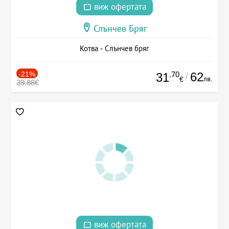
виж офертата
Слънчев Бряг
Котва - Слънчев бряг
-21%
.70
62
31
/
лв.
€
39.88€
виж офертата