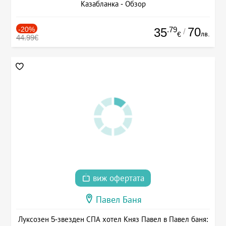
Казабланка - Обзор
-20%
.79
70
35
/
лв.
€
44.99€
виж офертата
Павел Баня
Луксозен 5-звезден СПА хотел Княз Павел в Павел баня: