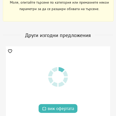
Моля, опитайте търсене по категория или премахнете някои
параметри за да се разшири обхвата на търсене.
Други изгодни предложения
виж офертата