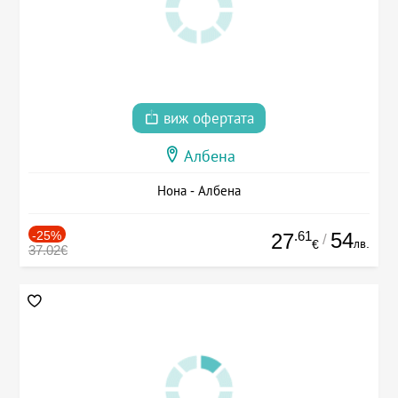
виж офертата
Албена
Нона - Албена
-25%
.61
54
27
/
лв.
€
37.02€