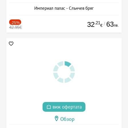
Империал палас - Слънчев бряг
-25%
.21
63
32
/
лв.
€
42.95€
виж офертата
Обзор