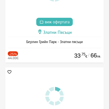
виж офертата
Златни Пясъци
Берлин Грийн Парк - Златни пясъци
-25%
.75
66
33
/
лв.
€
44.99€