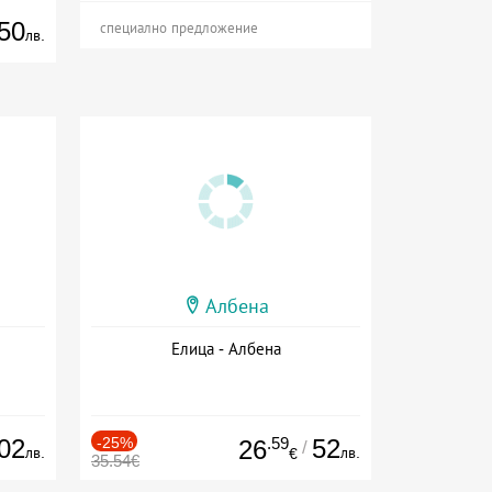
50
специално предложение
лв.
Албена
Елица - Албена
02
-25%
.59
52
26
/
лв.
лв.
€
35.54€