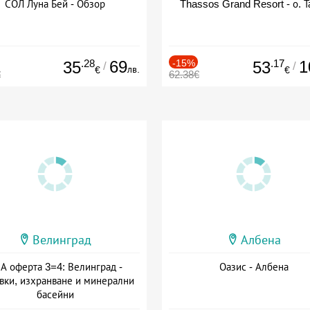
СОЛ Луна Бей - Обзор
Thassos Grand Resort - о. Т
.28
69
-15%
.17
1
35
53
/
/
лв.
€
€
€
62.38€
Велинград
Албена
А оферта 3=4: Велинград -
Оазис - Албена
вки, изхранване и минерални
басейни
а: 01.07 - 30.09 + полупансион