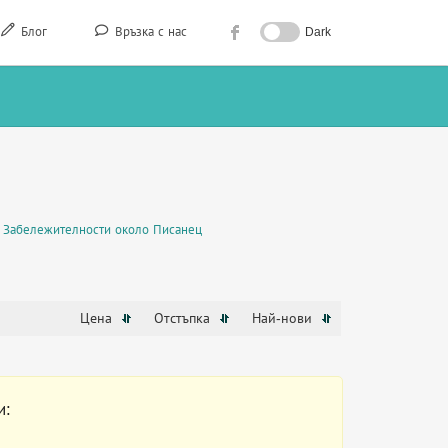
Блог
Връзка с нас
Dark
Забележителности около Писанец
Цена
Отстъпка
Най-нови
и: