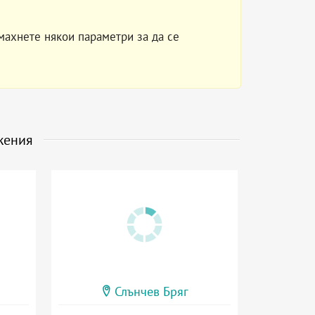
махнете някои параметри за да се
жения
Слънчев Бряг