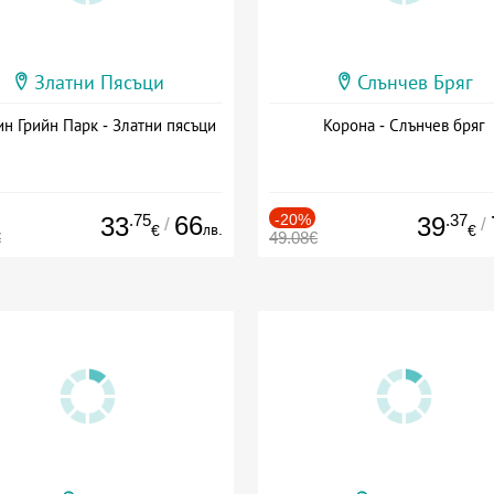
Златни Пясъци
Слънчев Бряг
н Грийн Парк - Златни пясъци
Корона - Слънчев бряг
.75
66
-20%
.37
33
39
/
/
лв.
€
€
€
49.08€