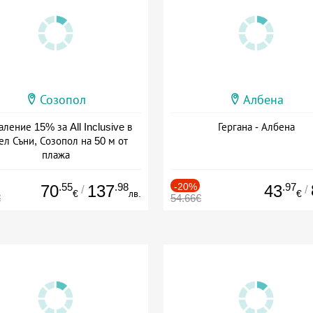
Созопол
Албена
ление 15% за All Inclusive в
Гергана - Албена
ел Съни, Созопол на 50 м от
плажа
а: 30.07 - 30.09 + all inclusive
.55
.98
-20%
.97
70
137
43
/
/
€
лв.
€
€
54.66€