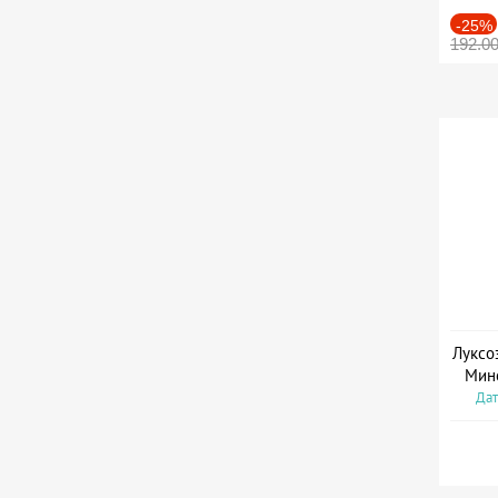
-25%
192.0
Луксо
Мин
Дат