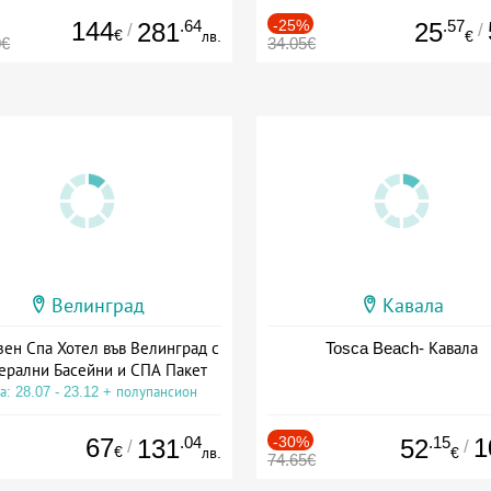
144
.64
-25%
.57
281
25
/
/
€
лв.
€
0€
34.05€
Велинград
Кавала
зен Спа Хотел във Велинград с
Tosca Beach- Кавала
ерални Басейни и СПА Пакет
а: 28.07 - 23.12 + полупансион
67
.04
-30%
.15
1
131
52
/
/
€
лв.
€
74.65€