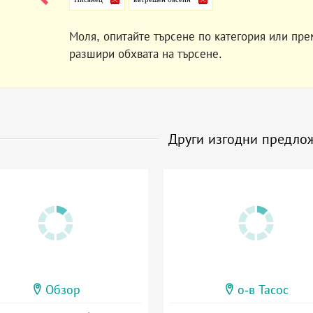
Моля, опитайте търсене по категория или пре
разшири обхвата на търсене.
Други изгодни предло
Обзор
о-в Тасос