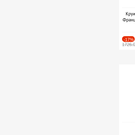
Круи
Франц
-17%
1726.