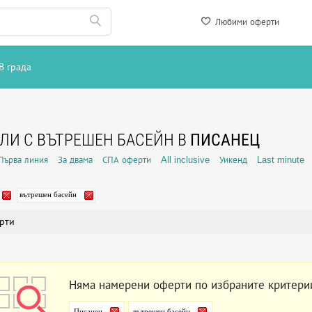
Любими оферти
В града
ЛИ С ВЪТРЕШЕН БАСЕЙН В
ПИСАНЕЦ
Първа линия
За двама
СПА оферти
All inclusive
Уикенд
Last minute
вътрешен басейн
рти
Няма намерени оферти по избраните критери
Писанец
вътрешен басейн