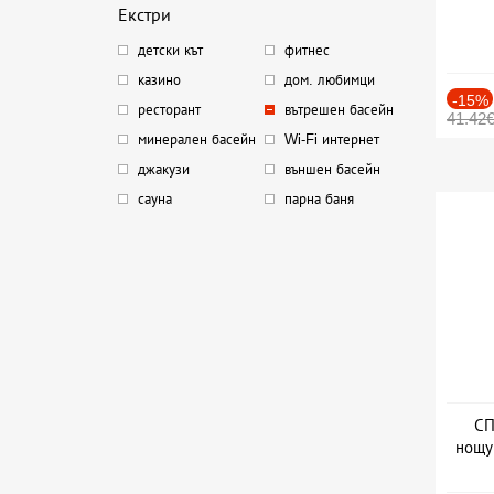
Екстри
детски кът
фитнес
казино
дом. любимци
-15%
ресторант
вътрешен басейн
41.42
минерален басейн
Wi-Fi интернет
джакузи
външен басейн
сауна
парна баня
СП
нощу
Дат