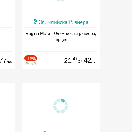
Олимпийска Ривиера
Regina Mare - Олимпийска ривиера,
Гърция
77
-16%
.47
42
21
/
лв.
лв.
€
25.57€