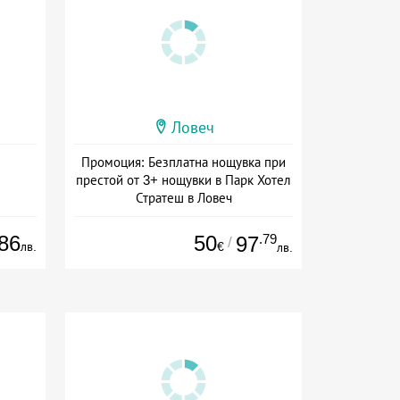
Ловеч
Промоция: Безплатна нощувка при
престой от 3+ нощувки в Парк Хотел
Стратеш в Ловеч
Дата: 14.05 - 01.10 + полупансион
86
50
.79
97
/
лв.
€
лв.