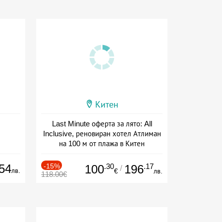
Китен
Last Minute оферта за лято: All
Inclusive, реновиран хотел Атлиман
на 100 м от плажа в Китен
Дата: 01.06 - 29.09 + all inclusive
54
-15%
.30
.17
100
196
/
лв.
€
лв.
118.00€