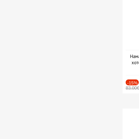
Нама
хот
Дат
-15%
83.00