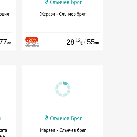
Слънчев Бряг
ърция
Жерави - Слънчев бряг
77
-20%
.12
55
28
/
лв.
лв.
€
35.28€
и
Слънчев Бряг
ката
Марвел - Слънчев бряг
е и