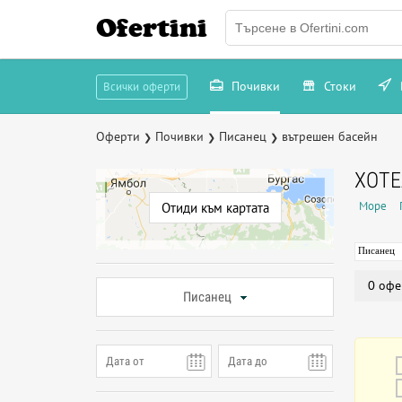
Ofertini
Почивки
Стоки
Всички оферти
Оферти
Почивки
Писанец
вътрешен басейн
❯
❯
❯
ХОТЕ
Море
Отиди към картата
Писанец
0 офе
Писанец