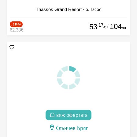
Thassos Grand Resort - о. Тасос
-15%
.17
104
53
/
лв.
€
62.38€
виж офертата
Слънчев Бряг