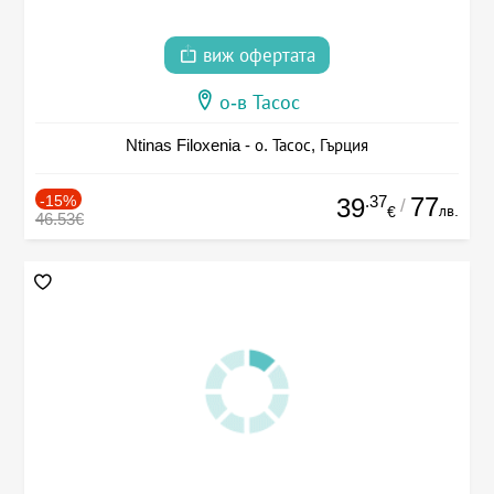
виж офертата
о-в Тасос
Ntinas Filoxenia - о. Тасос, Гърция
-15%
.37
77
39
/
лв.
€
46.53€