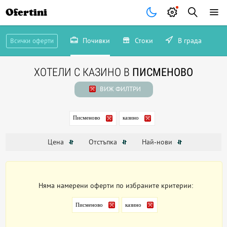
Ofertini
Почивки
Стоки
В града
Всички оферти
ХОТЕЛИ С КАЗИНО В
ПИСМЕНОВО
ВИЖ ФИЛТРИ
Писменово
казино
Цена
Отстъпка
Най-нови
Няма намерени оферти по избраните критерии:
Писменово
казино