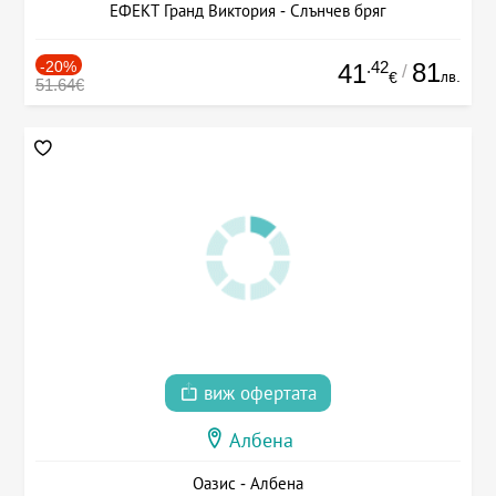
ЕФЕКТ Гранд Виктория - Слънчев бряг
-20%
.42
81
41
/
лв.
€
51.64€
виж офертата
Албена
Оазис - Албена