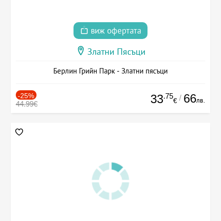
виж офертата
Златни Пясъци
Берлин Грийн Парк - Златни пясъци
-25%
.75
66
33
/
лв.
€
44.99€