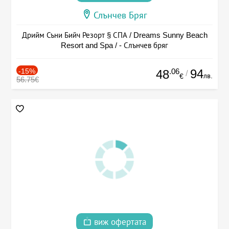
Слънчев Бряг
Дрийм Съни Бийч Резорт § СПА / Dreams Sunny Beach
Resort and Spa / - Слънчев бряг
-15%
.06
94
48
/
лв.
€
56.75€
виж офертата