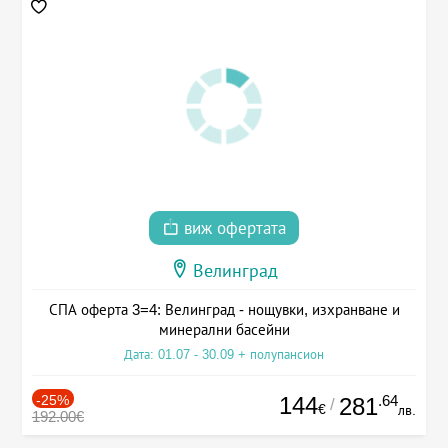
виж офертата
Велинград
СПА оферта 3=4: Велинград - нощувки, изхранване и
минерални басейни
Дата: 01.07 - 30.09 + полупансион
-25%
144
.64
281
/
€
лв.
192.00€