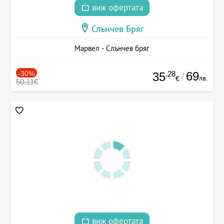
виж офертата
Слънчев Бряг
Марвел - Слънчев бряг
-30%
.28
69
35
/
лв.
€
50.11€
виж офертата