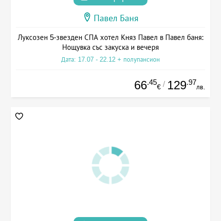
Павел Баня
Луксозен 5-звезден СПА хотел Княз Павел в Павел баня:
Нощувка със закуска и вечеря
Дата: 17.07 - 22.12 + полупансион
.45
.97
66
129
/
€
лв.