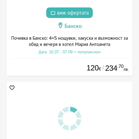
виж офертата
Банско
Почивка в Банско: 4=5 нощувки, закуска и възможност за
обяд и вечеря в хотел Мария Антоанета
Дата: 16.07 - 07.09 + полупансион
120
.70
234
/
€
лв.