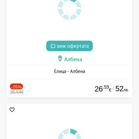
виж офертата
Албена
Елица - Албена
-25%
.59
52
26
/
лв.
€
35.54€