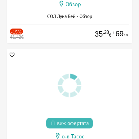
Обзор
СОЛ Луна Бей - Обзор
-15%
.28
69
35
/
лв.
€
41.42€
виж офертата
о-в Тасос