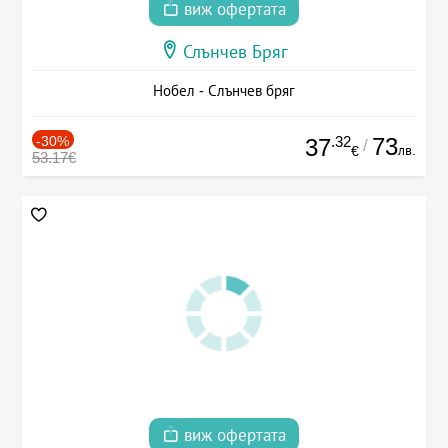
виж офертата
Слънчев Бряг
Нобел - Слънчев бряг
-30%
.32
73
37
/
лв.
€
53.17€
виж офертата