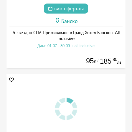
виж офертата
Банско
5-звездно СПА Преживяване в Гранд Хотел Банско с All
Inclusive
Дата: 01.07 - 30.09 + all inclusive
95
.80
185
/
€
лв.