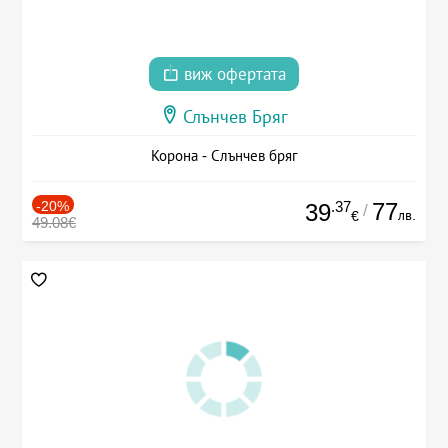
виж офертата
Слънчев Бряг
Корона - Слънчев бряг
-20%
.37
77
39
/
лв.
€
49.08€