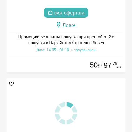
виж офертата
Ловеч
Промоция: Безплатна нощувка при престой от 3+
нощувки в Парк Хотел Стратеш в Ловеч
Дата: 14.05 - 01.10 + полупансион
50
.79
97
/
€
лв.