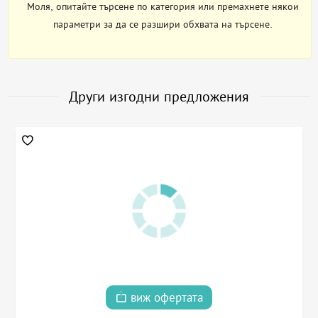
Моля, опитайте търсене по категория или премахнете някои
параметри за да се разшири обхвата на търсене.
Други изгодни предложения
виж офертата