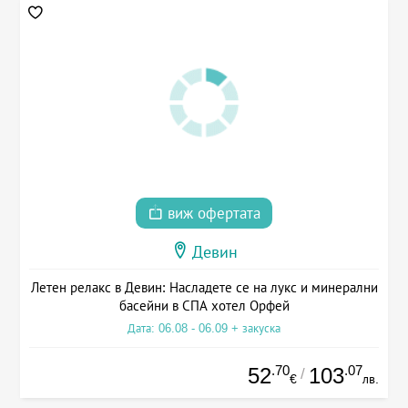
виж офертата
Девин
Летен релакс в Девин: Насладете се на лукс и минерални
басейни в СПА хотел Орфей
Дата: 06.08 - 06.09 + закуска
.70
.07
52
103
/
€
лв.