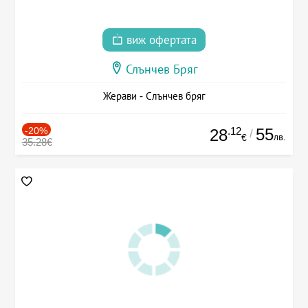
виж офертата
Слънчев Бряг
Жерави - Слънчев бряг
-20%
.12
55
28
/
лв.
€
35.28€