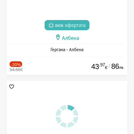
виж офертата
Албена
Гергана - Албена
-20%
.97
86
43
/
лв.
€
54.66€