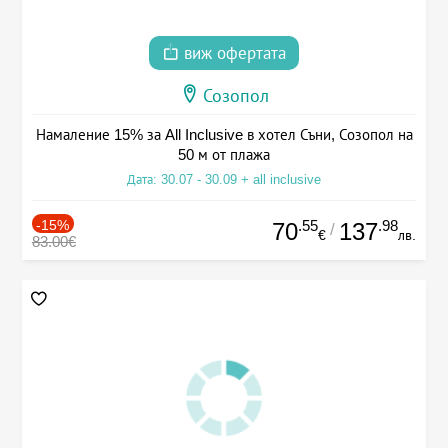
виж офертата
Созопол
Намаление 15% за All Inclusive в хотел Съни, Созопол на
50 м от плажа
Дата: 30.07 - 30.09 + all inclusive
-15%
.55
.98
70
137
/
€
лв.
83.00€