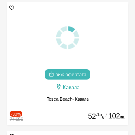
виж офертата
Кавала
Tosca Beach- Кавала
-30%
.15
102
52
/
лв.
€
74.65€