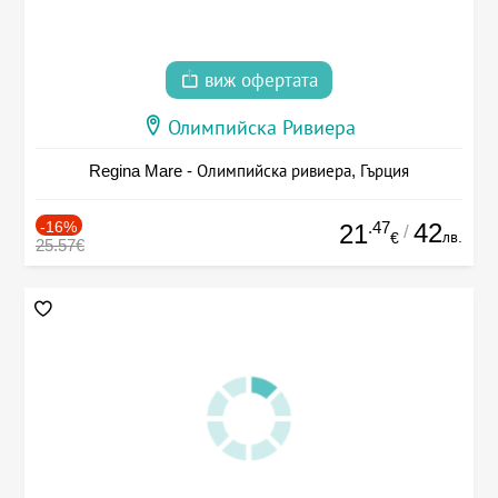
виж офертата
Олимпийска Ривиера
Regina Mare - Олимпийска ривиера, Гърция
-16%
.47
42
21
/
лв.
€
25.57€