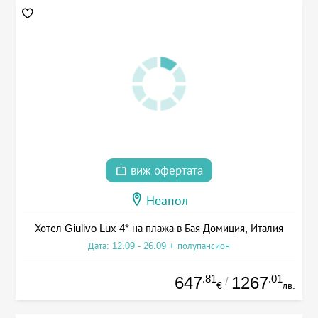
виж офертата
Неапол
Хотел Giulivo Lux 4* на плажа в Бая Домиция, Италия
Дата: 12.09 - 26.09 + полупансион
.81
.01
647
1267
/
€
лв.