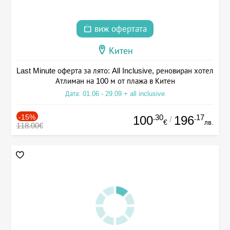
виж офертата
Китен
Last Minute оферта за лято: All Inclusive, реновиран хотел
Атлиман на 100 м от плажа в Китен
Дата: 01.06 - 29.09 + all inclusive
-15%
.30
.17
100
196
/
€
лв.
118.00€