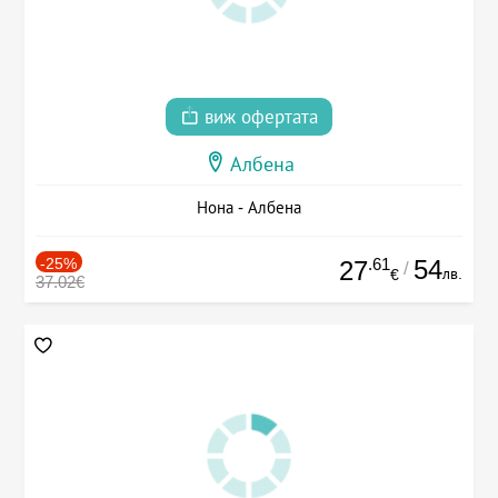
виж офертата
Албена
Нона - Албена
-25%
.61
54
27
/
лв.
€
37.02€