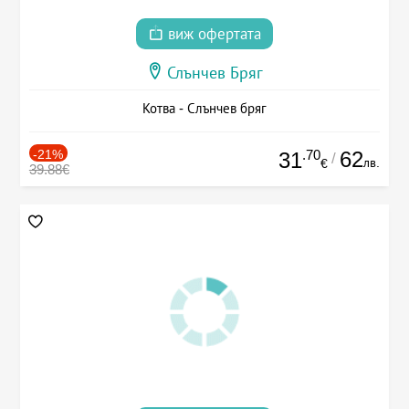
виж офертата
Слънчев Бряг
Котва - Слънчев бряг
-21%
.70
62
31
/
лв.
€
39.88€