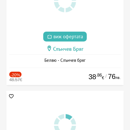
виж офертата
Слънчев Бряг
Белвю - Слънчев бряг
-20%
.86
76
38
/
лв.
€
48.57€