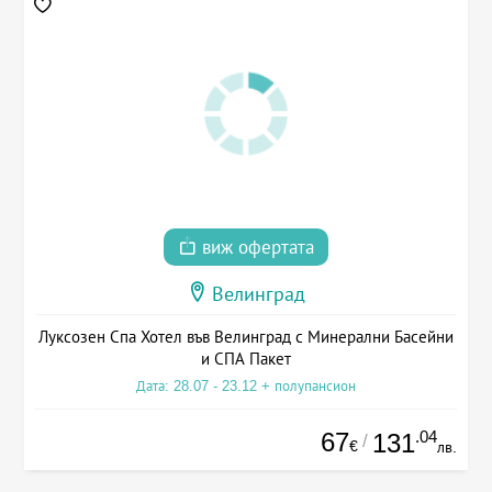
виж офертата
Велинград
Луксозен Спа Хотел във Велинград с Минерални Басейни
и СПА Пакет
Дата: 28.07 - 23.12 + полупансион
67
.04
131
/
€
лв.