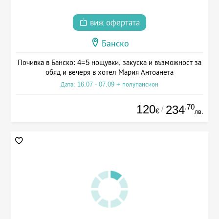
виж офертата
Банско
Почивка в Банско: 4=5 нощувки, закуска и възможност за
обяд и вечеря в хотел Мария Антоанета
Дата: 16.07 - 07.09 + полупансион
120
.70
234
/
€
лв.