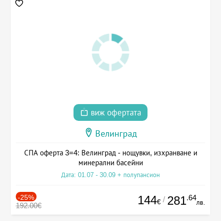
виж офертата
Велинград
СПА оферта 3=4: Велинград - нощувки, изхранване и
минерални басейни
Дата: 01.07 - 30.09 + полупансион
-25%
144
.64
281
/
€
лв.
192.00€