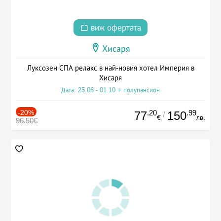
виж офертата
Хисаря
Луксозен СПА релакс в най-новия хотел Империя в
Хисаря
Дата: 25.06 - 01.10 + полупансион
-20%
.20
.99
77
150
/
€
лв.
96.50€