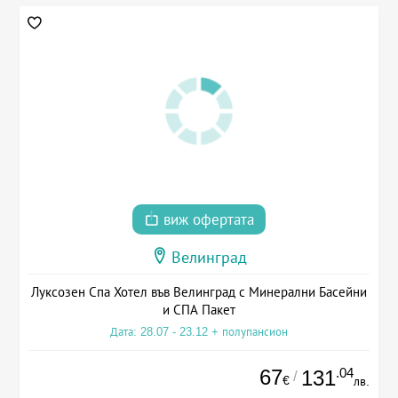
виж офертата
Велинград
Луксозен Спа Хотел във Велинград с Минерални Басейни
и СПА Пакет
Дата: 28.07 - 23.12 + полупансион
67
.04
131
/
€
лв.