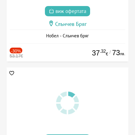
виж офертата
Слънчев Бряг
Нобел - Слънчев бряг
-30%
.32
73
37
/
лв.
€
53.17€