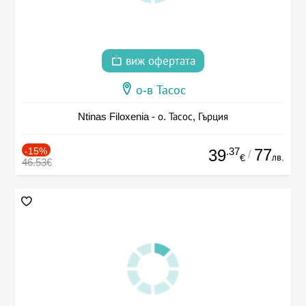
виж офертата
о-в Тасос
Ntinas Filoxenia - о. Тасос, Гърция
-15%
.37
77
39
/
лв.
€
46.53€