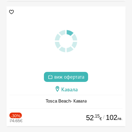
виж офертата
Кавала
Tosca Beach- Кавала
-30%
.15
102
52
/
лв.
€
74.65€