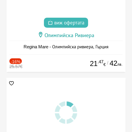
виж офертата
Олимпийска Ривиера
Regina Mare - Олимпийска ривиера, Гърция
-16%
.47
42
21
/
лв.
€
25.57€