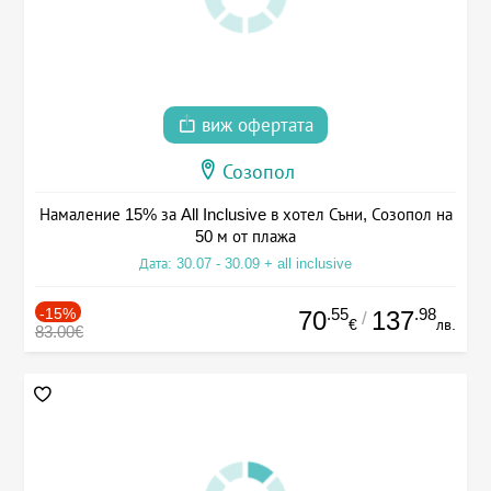
виж офертата
Созопол
Намаление 15% за All Inclusive в хотел Съни, Созопол на
50 м от плажа
Дата: 30.07 - 30.09 + all inclusive
-15%
.55
.98
70
137
/
€
лв.
83.00€