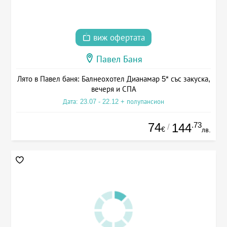
виж офертата
Павел Баня
Лято в Павел баня: Балнеохотел Дианамар 5* със закуска,
вечеря и СПА
Дата: 23.07 - 22.12 + полупансион
74
.73
144
/
€
лв.