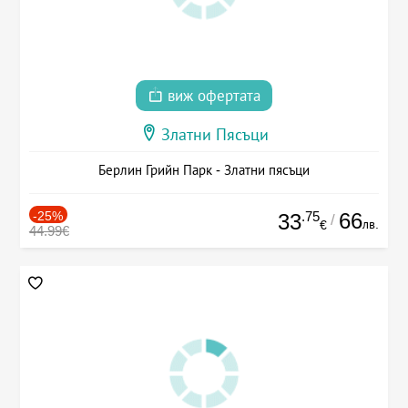
виж офертата
Златни Пясъци
Берлин Грийн Парк - Златни пясъци
-25%
.75
66
33
/
лв.
€
44.99€