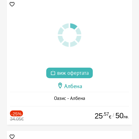
виж офертата
Албена
Оазис - Албена
-25%
.57
50
25
/
лв.
€
34.05€