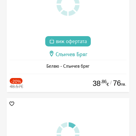
виж офертата
Слънчев Бряг
Белвю - Слънчев бряг
-20%
.86
76
38
/
лв.
€
48.57€