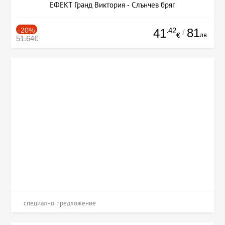
ЕФЕКТ Гранд Виктория - Слънчев бряг
-20%
.42
81
41
/
лв.
€
51.64€
специално предложение