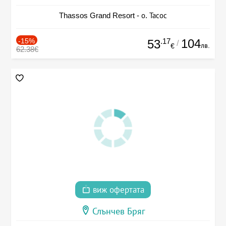
Thassos Grand Resort - о. Тасос
-15%
.17
104
53
/
лв.
€
62.38€
виж офертата
Слънчев Бряг