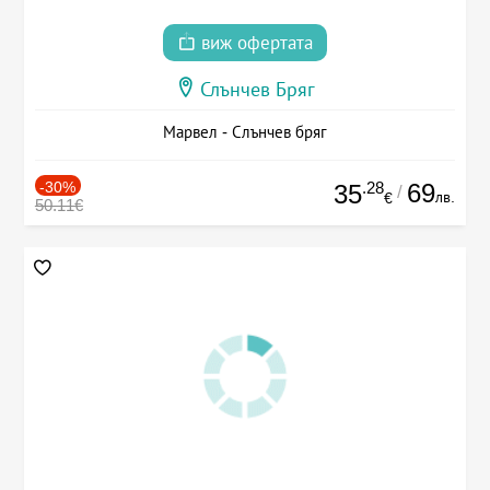
виж офертата
Слънчев Бряг
Марвел - Слънчев бряг
-30%
.28
69
35
/
лв.
€
50.11€