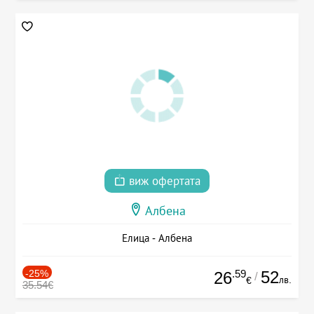
виж офертата
Албена
Елица - Албена
-25%
.59
52
26
/
лв.
€
35.54€