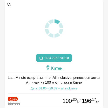
виж офертата
Китен
Last Minute оферта за лято: All Inclusive, реновиран хотел
Атлиман на 100 м от плажа в Китен
Дата: 01.06 - 29.09 + all inclusive
-15%
.30
.17
100
196
/
€
лв.
118.00€