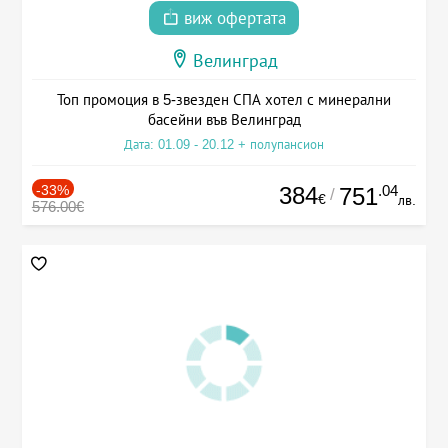
виж офертата
Велинград
Топ промоция в 5-звезден СПА хотел с минерални
басейни във Велинград
Дата: 01.09 - 20.12 + полупансион
-33%
384
.04
751
/
€
лв.
576.00€