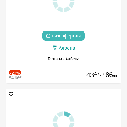
виж офертата
Албена
Гергана - Албена
-20%
.97
86
43
/
лв.
€
54.66€