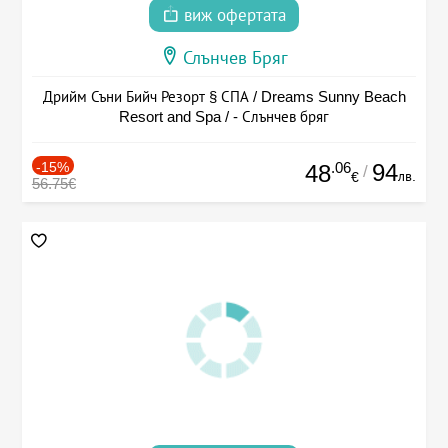
виж офертата
Слънчев Бряг
Дрийм Съни Бийч Резорт § СПА / Dreams Sunny Beach
Resort and Spa / - Слънчев бряг
-15%
.06
94
48
/
лв.
€
56.75€