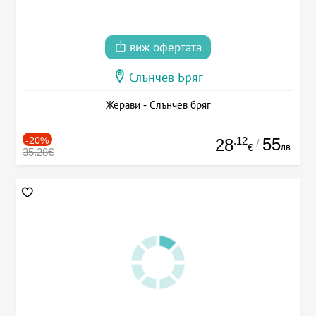
виж офертата
Слънчев Бряг
Жерави - Слънчев бряг
-20%
.12
55
28
/
лв.
€
35.28€