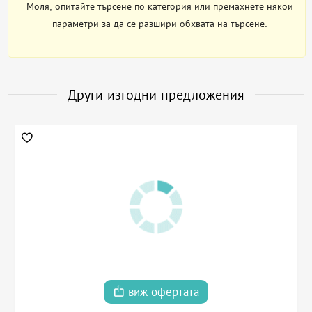
Моля, опитайте търсене по категория или премахнете някои
параметри за да се разшири обхвата на търсене.
Други изгодни предложения
виж офертата