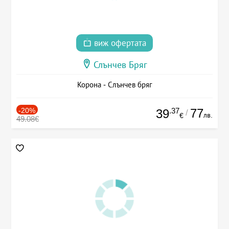
виж офертата
Слънчев Бряг
Корона - Слънчев бряг
-20%
.37
77
39
/
лв.
€
49.08€