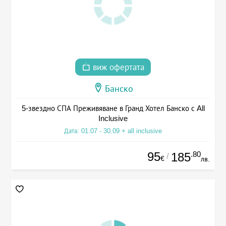
виж офертата
Банско
5-звездно СПА Преживяване в Гранд Хотел Банско с All
Inclusive
Дата: 01.07 - 30.09 + all inclusive
95
.80
185
/
€
лв.