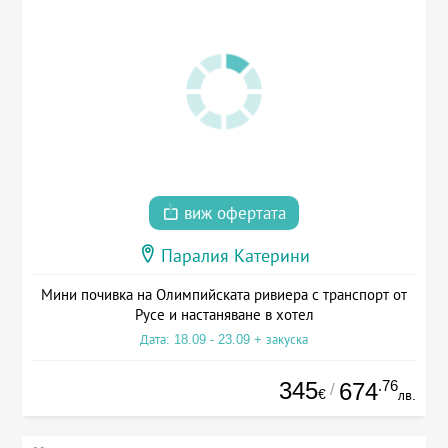
виж офертата
Паралия Катерини
Мини почивка на Олимпийската ривиера с транспорт от
Русе и настаняване в хотел
Дата: 18.09 - 23.09 + закуска
345
.76
674
/
€
лв.