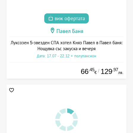
виж офертата
Павел Баня
Луксозен 5-звезден СПА хотел Княз Павел в Павел баня:
Нощувка със закуска и вечеря
Дата: 17.07 - 22.12 + полупансион
.45
.97
66
129
/
€
лв.