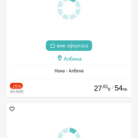
виж офертата
Албена
Нона - Албена
-25%
.61
54
27
/
лв.
€
37.02€