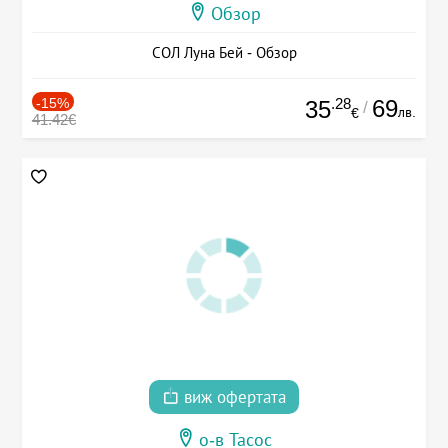
Обзор
СОЛ Луна Бей - Обзор
-15%
.28
69
35
/
лв.
€
41.42€
виж офертата
о-в Тасос