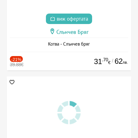
виж офертата
Слънчев Бряг
Котва - Слънчев бряг
-21%
.70
62
31
/
лв.
€
39.88€