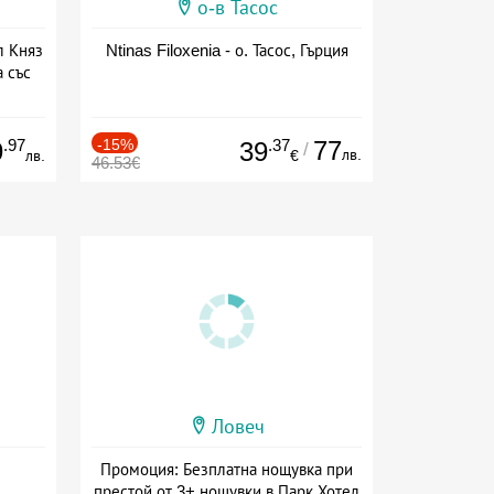
о-в Тасос
л Княз
Ntinas Filoxenia - о. Тасос, Гърция
 със
сион
.97
-15%
.37
77
9
39
/
лв.
лв.
€
46.53€
Ловеч
Промоция: Безплатна нощувка при
престой от 3+ нощувки в Парк Хотел