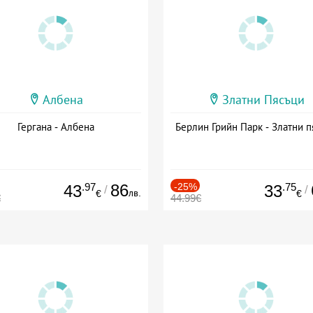
Албена
Златни Пясъци
Гергана - Албена
Берлин Грийн Парк - Златни п
.97
86
-25%
.75
43
33
/
/
лв.
€
€
€
44.99€