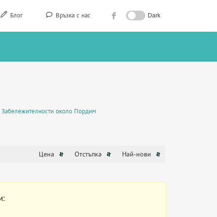
Блог
Връзка с нас
Dark
Забележителности около Пордим
Цена
Отстъпка
Най-нови
и: