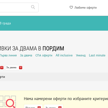
Любими оферти
В града
ВКИ ЗА ДВАМА В
ПОРДИМ
Първа линия
За двама
СПА оферти
All inclusive
Уикенд
Last minute
За двама
рти
Няма намерени оферти по избраните критери
Пордим
За двама