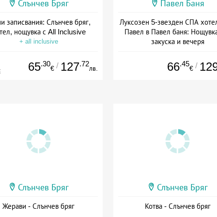
Слънчев Бряг
Павел Баня
и записвания: Слънчев бряг,
Луксозен 5-звезден СПА хоте
тел, нощувка с All Inclusive
Павел в Павел баня: Нощувка
закуска и вечеря
+ all inclusive
Дата: 17.07 - 22.12 + полупан
.30
.72
.45
65
127
66
12
/
/
€
лв.
€
€
Слънчев Бряг
Слънчев Бряг
Жерави - Слънчев бряг
Котва - Слънчев бряг