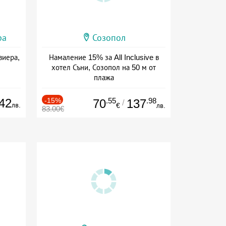
ра
Созопол
виера,
Намаление 15% за All Inclusive в
хотел Съни, Созопол на 50 м от
плажа
Дата: 30.07 - 30.09 + all inclusive
42
-15%
.55
.98
70
137
/
лв.
€
лв.
83.00€