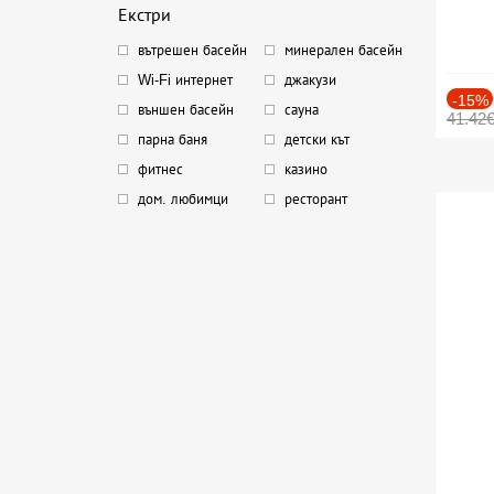
Екстри
вътрешен басейн
минерален басейн
Wi-Fi интернет
джакузи
-15%
външен басейн
сауна
41.42
парна баня
детски кът
фитнес
казино
дом. любимци
ресторант