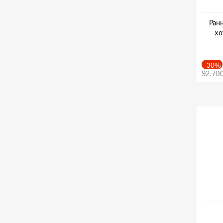
Ранн
хо
-30%
92.70