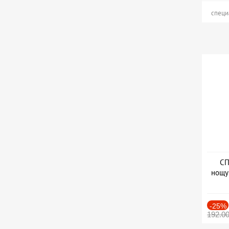
специ
СП
нощу
Дат
-25%
192.0