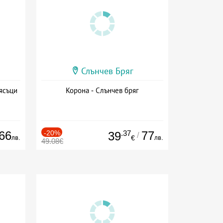
Слънчев Бряг
ясъци
Корона - Слънчев бряг
66
-20%
.37
77
39
/
лв.
лв.
€
49.08€