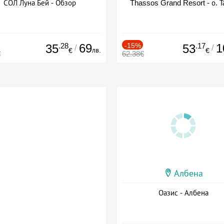
СОЛ Луна Бей - Обзор
Thassos Grand Resort - о. Т
.28
69
-15%
.17
1
35
53
/
/
лв.
€
€
€
62.38€
Албена
Оазис - Албена