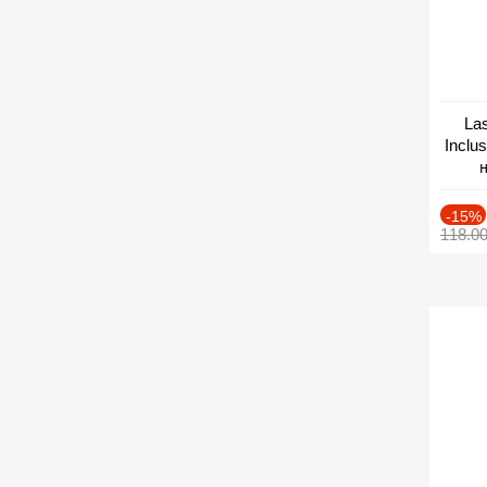
Las
Inclu
н
Дат
-15%
118.0