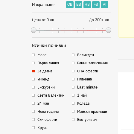
Изхранване
OB
BB
HB
FB
AI
Цена от 0 лв
До 300+ лв
Всички почивки
Море
Великден
Първа линия
Ранни записвания
За двама
СПА оферти
Уикенд
Планина
Екскурзии
Last minute
Свети Валентин
1 май
24 май
Коледа
Нова година
Майски празници
Ски оферти
Екотуризъм
Круиз