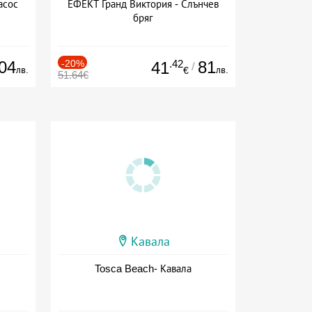
асос
ЕФЕКТ Гранд Виктория - Слънчев
бряг
04
-20%
.42
81
41
/
лв.
лв.
€
51.64€
Кавала
Tosca Beach- Кавала