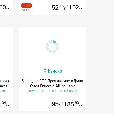
50
-30%
.15
102
52
/
лв.
лв.
€
74.65€
Банско
град с
5-звездно СПА Преживяване в Гранд
акет
Хотел Банско с All Inclusive
сион
Дата: 01.07 - 30.09 + all inclusive
.04
95
.80
1
185
/
€
лв.
лв.