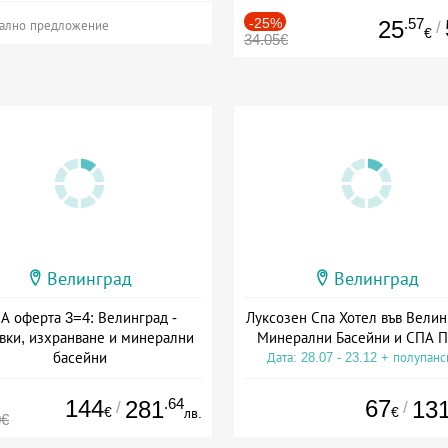
-25%
.57
25
/
ално предложение
€
34.05€
Велинград
Велинград
А оферта 3=4: Велинград -
Луксозен Спа Хотел във Велин
вки, изхранване и минерални
Минерални Басейни и СПА П
басейни
Дата: 28.07 - 23.12 + полупан
а: 01.07 - 30.09 + полупансион
144
.64
67
281
13
/
/
€
€
лв.
0€