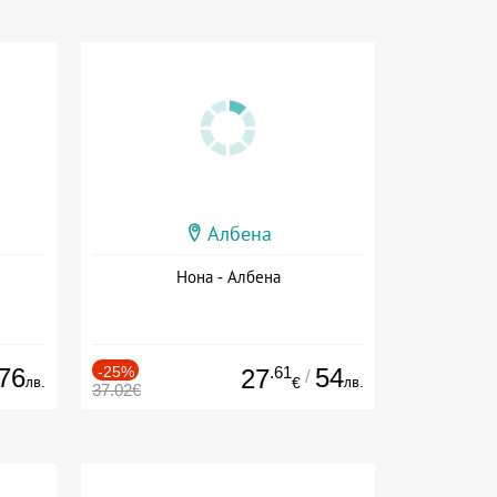
Албена
Нона - Албена
76
-25%
.61
54
27
/
лв.
лв.
€
37.02€