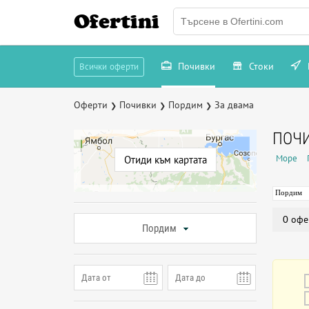
Ofertini
Почивки
Стоки
Всички оферти
Оферти
Почивки
Пордим
За двама
❯
❯
❯
ПОЧИ
Море
Отиди към картата
Пордим
0 офе
Пордим