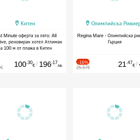
Китен
Олимпийска Ривие
t Minute оферта за лято: All
Regina Mare - Олимпийска ри
sive, реновиран хотел Атлиман
Гърция
а 100 м от плажа в Китен
а: 01.06 - 29.09 + all inclusive
.30
.17
-16%
.47
100
196
21
/
/
€
лв.
€
0€
25.57€