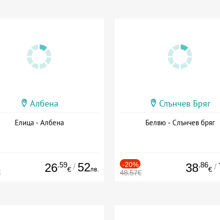
Албена
Слънчев Бряг
Елица - Албена
Белвю - Слънчев бряг
.59
52
-20%
.86
26
38
/
/
лв.
€
€
€
48.57€