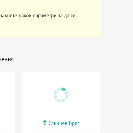
махнете някои параметри за да се
жения
Слънчев Бряг