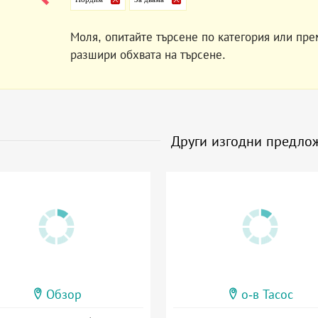
Моля, опитайте търсене по категория или пре
разшири обхвата на търсене.
Други изгодни предло
Обзор
о-в Тасос