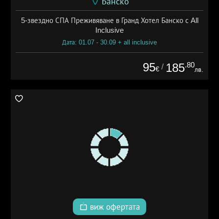
Банско
5-звездно СПА Преживяване в Гранд Хотел Банско с All
Inclusive
Дата: 01.07 - 30.09 + all inclusive
95
.80
185
/
€
лв.
виж офертата