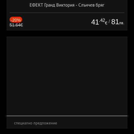
ЕФЕКТ Гранд Виктория - Слънчев бряг
-20%
.42
81
41
/
лв.
€
51.64€
специално предложение