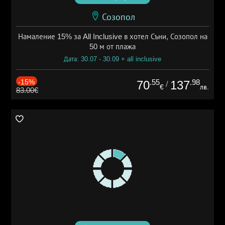
Созопол
Намаление 15% за All Inclusive в хотел Съни, Созопол на
50 м от плажа
Дата: 30.07 - 30.09 + all inclusive
-15%
.55
.98
70
137
/
€
лв.
83.00€