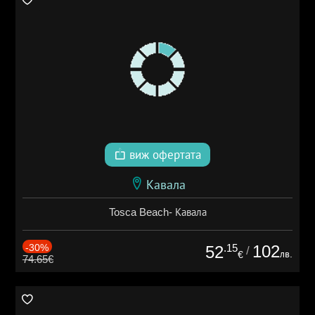
виж офертата
Кавала
Tosca Beach- Кавала
-30%
.15
102
52
/
лв.
€
74.65€