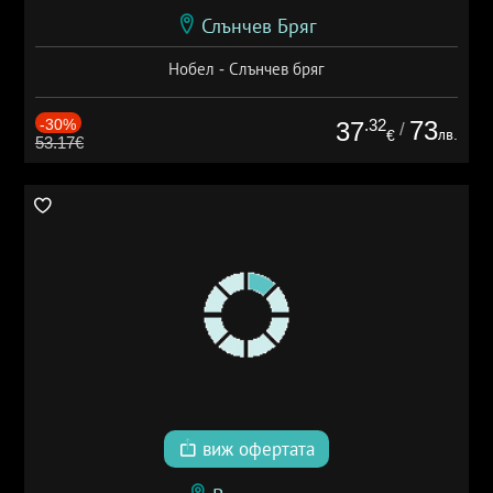
Слънчев Бряг
Нобел - Слънчев бряг
-30%
.32
73
37
/
лв.
€
53.17€
виж офертата