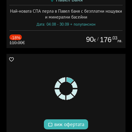
Най-новата СПА перла в Павел баня с безплатни нощувки
и минерални басейни
Дата: 04.08 - 30.09 + полупансион
-18%
90
.03
176
/
€
лв.
110.00€
виж офертата