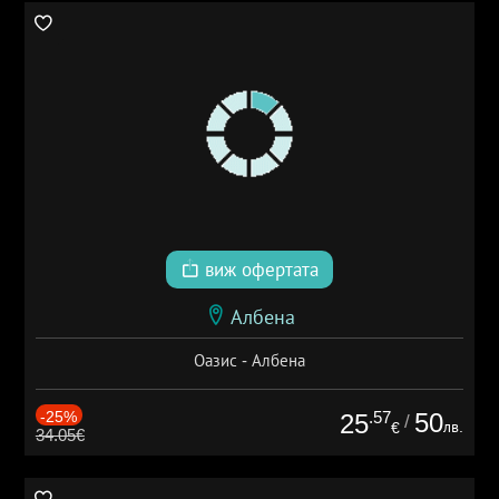
виж офертата
Албена
Оазис - Албена
-25%
.57
50
25
/
лв.
€
34.05€