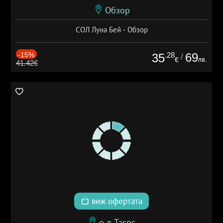
Обзор
СОЛ Луна Бей - Обзор
-15%
.28
69
35
/
лв.
€
41.42€
виж офертата
о-в Тасос