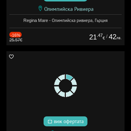
Олимпийска Ривиера
Regina Mare - Олимпийска ривиера, Гърция
-16%
.47
42
21
/
лв.
€
25.57€
виж офертата