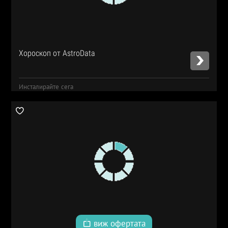
Хороскоп от AstroData
Инсталирайте сега
виж офертата