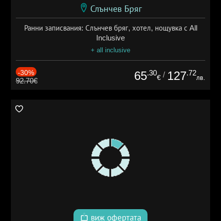
Слънчев Бряг
Ранни записвания: Слънчев бряг, хотел, нощувка с All
Inclusive
+ all inclusive
-30%
.30
.72
65
127
/
€
лв.
92.70€
виж офертата