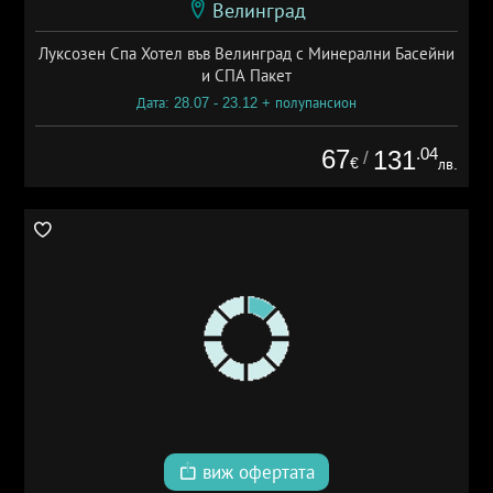
Велинград
Луксозен Спа Хотел във Велинград с Минерални Басейни
и СПА Пакет
Дата: 28.07 - 23.12 + полупансион
67
.04
131
/
€
лв.
виж офертата