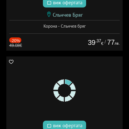
виж офертата
Слънчев Бряг
Корона - Слънчев бряг
-20%
.37
77
39
/
лв.
€
49.08€
виж офертата