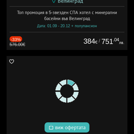
Велинград
Топ промоция в 5-звезден СПА хотел с минерални
басейни във Велинград
Дата: 01.09 - 20.12 + полупансион
-33%
384
.04
751
/
€
лв.
576.00€
виж офертата