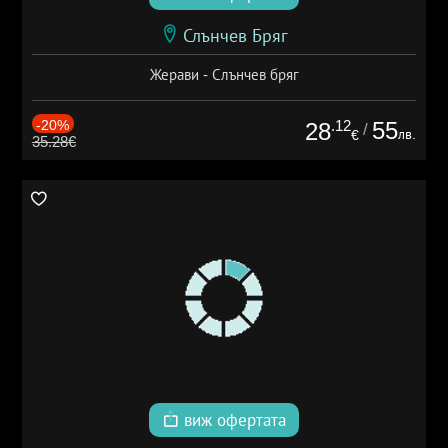
Слънчев Бряг
Жерави - Слънчев бряг
-20%
.12
55
28
/
лв.
€
35.28€
виж офертата