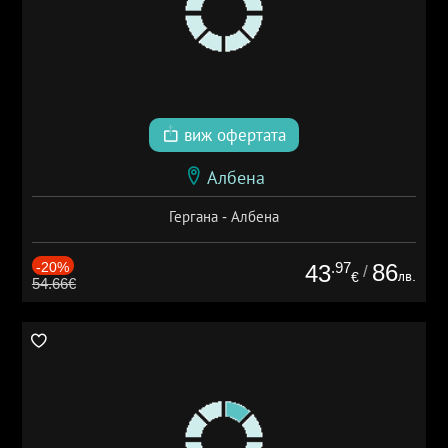
виж офертата
Албена
Гергана - Албена
-20%
.97
86
43
/
лв.
€
54.66€