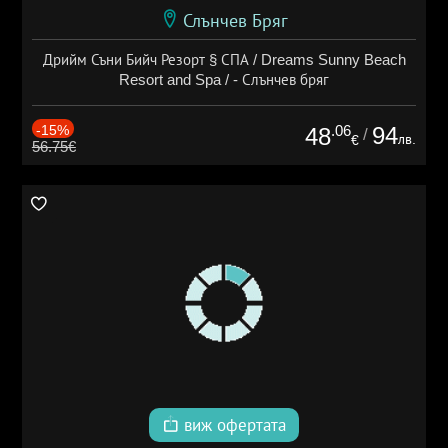
Слънчев Бряг
Дрийм Съни Бийч Резорт § СПА / Dreams Sunny Beach
Resort and Spa / - Слънчев бряг
-15%
.06
94
48
/
лв.
€
56.75€
виж офертата