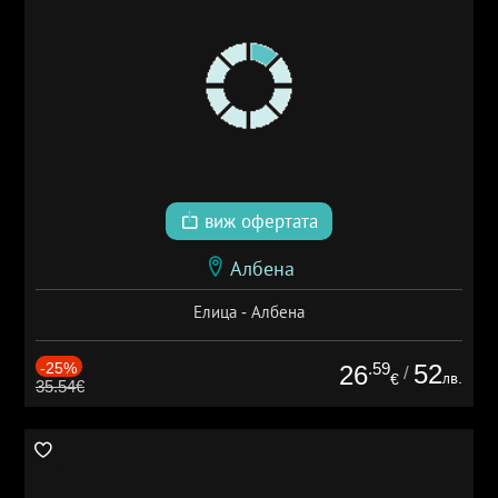
виж офертата
Албена
Елица - Албена
-25%
.59
52
26
/
лв.
€
35.54€