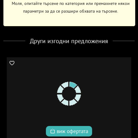
Моля, опитайте търсене по категория или премахнете някои
параметри за да се разшири обхвата на търсене.
Други изгодни предложения
виж офертата