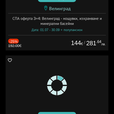
Велинград
СПА оферта 3=4: Велинград - нощувки, изхранване и
минерални басейни
Дата: 01.07 - 30.09 + полупансион
-25%
144
.64
281
/
€
лв.
192.00€