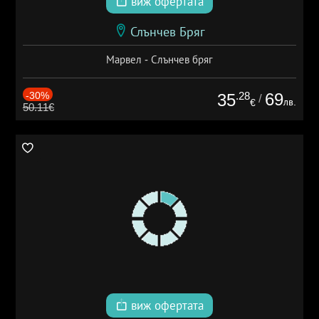
виж офертата
Слънчев Бряг
Марвел - Слънчев бряг
-30%
.28
69
35
/
лв.
€
50.11€
виж офертата