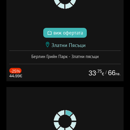
виж офертата
Златни Пясъци
Берлин Грийн Парк - Златни пясъци
-25%
.75
66
33
/
лв.
€
44.99€