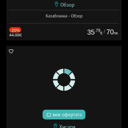
Обзор
Казабланка - Обзор
-20%
.79
70
35
/
лв.
€
44.99€
виж офертата
Хисаря