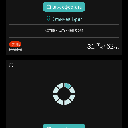
виж офертата
Слънчев Бряг
Котва - Слънчев бряг
-21%
.70
62
31
/
лв.
€
39.88€