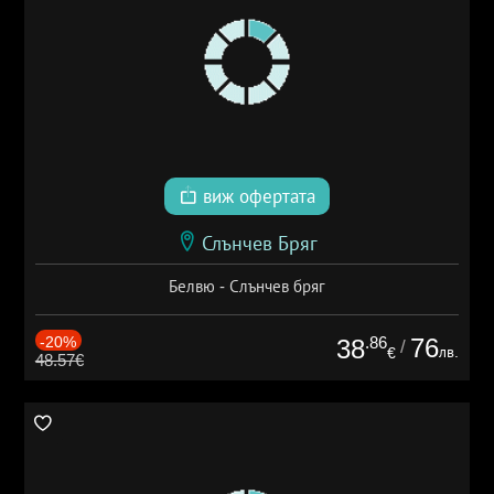
виж офертата
Слънчев Бряг
Белвю - Слънчев бряг
-20%
.86
76
38
/
лв.
€
48.57€