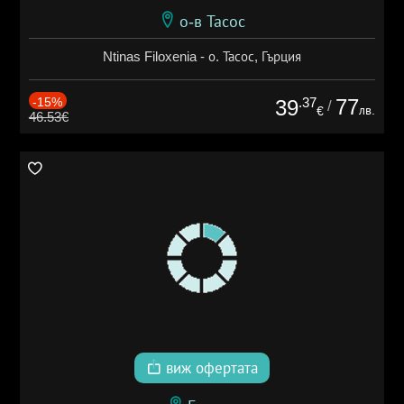
о-в Тасос
Ntinas Filoxenia - о. Тасос, Гърция
-15%
.37
77
39
/
лв.
€
46.53€
виж офертата