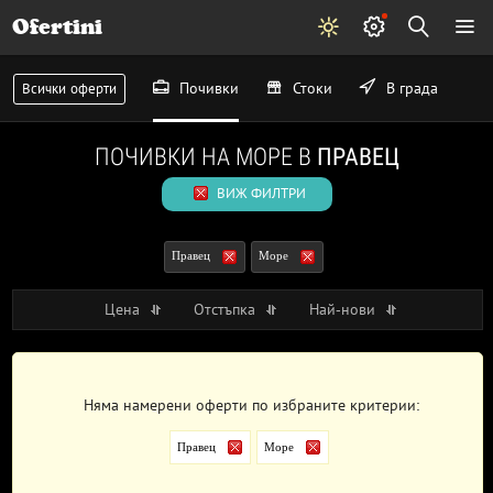
Ofertini
Почивки
Стоки
В града
Всички оферти
ПОЧИВКИ НА МОРЕ В
ПРАВЕЦ
ВИЖ ФИЛТРИ
Правец
Море
Цена
Отстъпка
Най-нови
Няма намерени оферти по избраните критерии:
Правец
Море