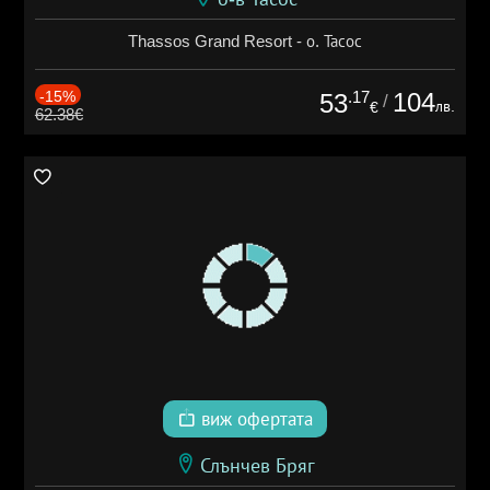
Thassos Grand Resort - о. Тасос
-15%
.17
104
53
/
лв.
€
62.38€
виж офертата
Слънчев Бряг