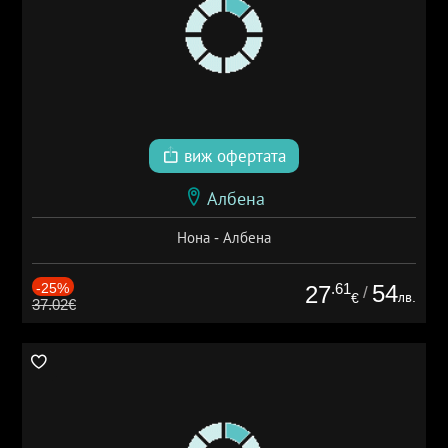
виж офертата
Албена
Нона - Албена
-25%
.61
54
27
/
лв.
€
37.02€