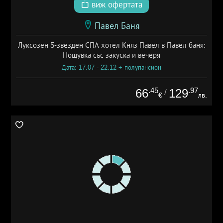
виж офертата
Павел Баня
Луксозен 5-звезден СПА хотел Княз Павел в Павел баня:
Нощувка със закуска и вечеря
Дата: 17.07 - 22.12 + полупансион
.45
.97
66
129
/
€
лв.