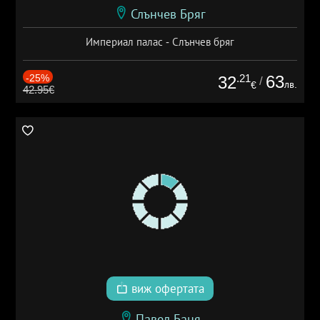
Слънчев Бряг
Империал палас - Слънчев бряг
-25%
.21
63
32
/
лв.
€
42.95€
виж офертата
Павел Баня