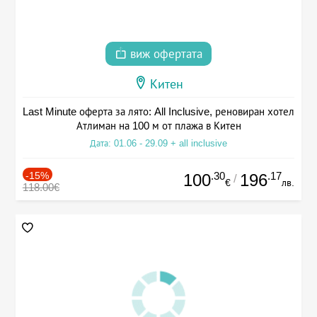
виж офертата
Китен
Last Minute оферта за лято: All Inclusive, реновиран хотел
Атлиман на 100 м от плажа в Китен
Дата: 01.06 - 29.09 + all inclusive
-15%
.30
.17
100
196
/
€
лв.
118.00€