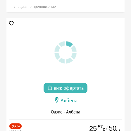
специално предложение
виж офертата
Албена
Оазис - Албена
-25%
.57
50
25
/
лв.
€