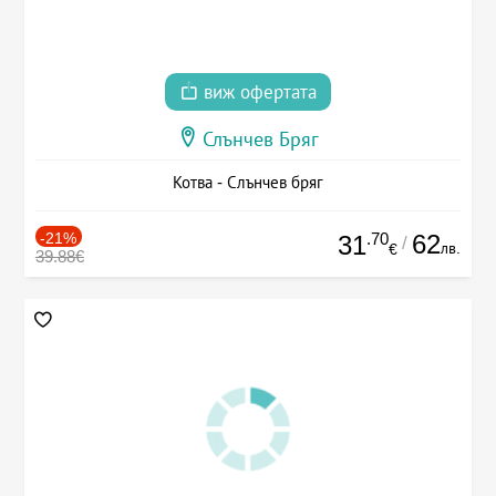
виж офертата
Слънчев Бряг
Котва - Слънчев бряг
-21%
.70
62
31
/
лв.
€
39.88€