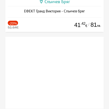
Слънчев Бряг
ЕФЕКТ Гранд Виктория - Слънчев бряг
-20%
.42
81
41
/
лв.
€
51.64€