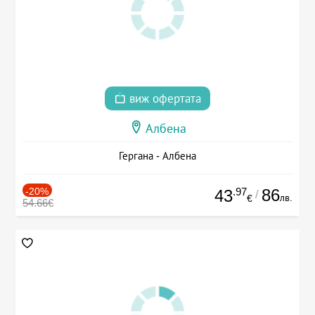
виж офертата
Албена
Гергана - Албена
-20%
.97
86
43
/
лв.
€
54.66€