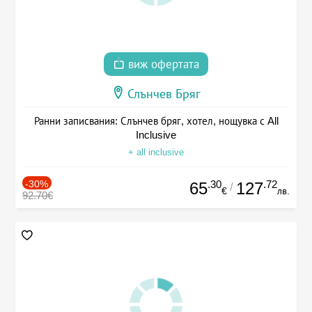
виж офертата
Слънчев Бряг
Ранни записвания: Слънчев бряг, хотел, нощувка с All
Inclusive
+ all inclusive
-30%
.30
.72
65
127
/
€
лв.
92.70€