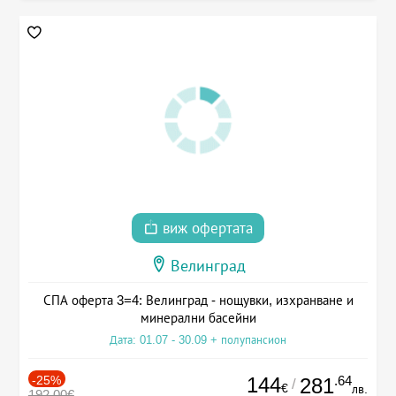
виж офертата
Велинград
СПА оферта 3=4: Велинград - нощувки, изхранване и
минерални басейни
Дата: 01.07 - 30.09 + полупансион
-25%
144
.64
281
/
€
лв.
192.00€