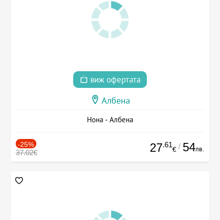
виж офертата
Албена
Нона - Албена
-25%
.61
54
27
/
лв.
€
37.02€