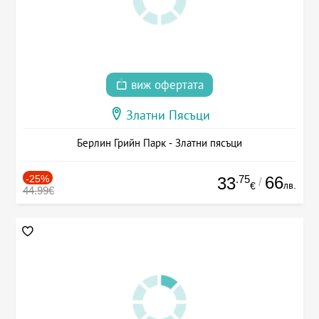
виж офертата
Златни Пясъци
Берлин Грийн Парк - Златни пясъци
-25%
.75
66
33
/
лв.
€
44.99€