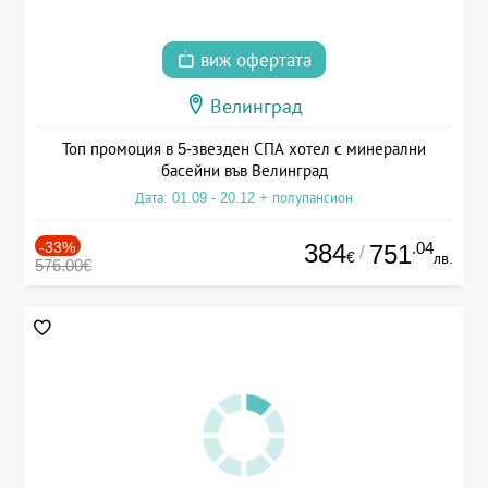
виж офертата
Велинград
Топ промоция в 5-звезден СПА хотел с минерални
басейни във Велинград
Дата: 01.09 - 20.12 + полупансион
-33%
384
.04
751
/
€
лв.
576.00€