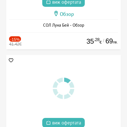
виж офертата
Обзор
СОЛ Луна Бей - Обзор
-15%
.28
69
35
/
лв.
€
41.42€
виж офертата