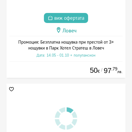
виж офертата
Ловеч
Промоция: Безплатна нощувка при престой от 3+
нощувки в Парк Хотел Стратеш в Ловеч
Дата: 14.05 - 01.10 + полупансион
50
.79
97
/
€
лв.