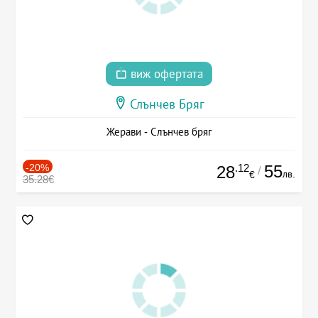
виж офертата
Слънчев Бряг
Жерави - Слънчев бряг
-20%
.12
55
28
/
лв.
€
35.28€