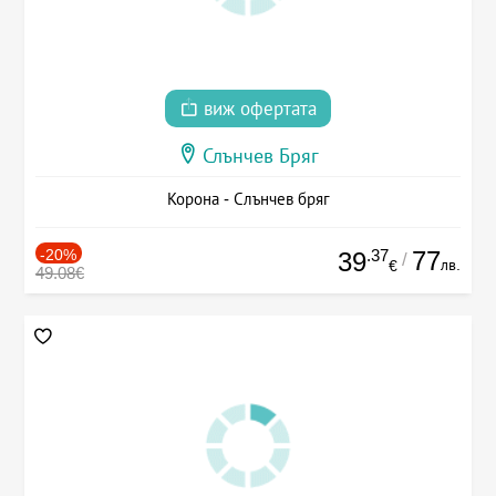
виж офертата
Слънчев Бряг
Корона - Слънчев бряг
-20%
.37
77
39
/
лв.
€
49.08€