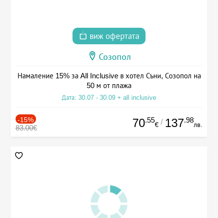
виж офертата
Созопол
Намаление 15% за All Inclusive в хотел Съни, Созопол на
50 м от плажа
Дата: 30.07 - 30.09 + all inclusive
-15%
.55
.98
70
137
/
€
лв.
83.00€