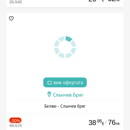
35.54€
виж офертата
Слънчев Бряг
Белвю - Слънчев бряг
-20%
.86
76
38
/
лв.
€
48.57€