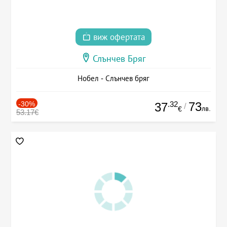
виж офертата
Слънчев Бряг
Нобел - Слънчев бряг
-30%
.32
73
37
/
лв.
€
53.17€