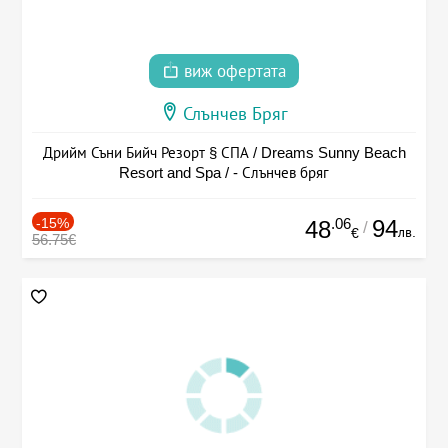
виж офертата
Слънчев Бряг
Дрийм Съни Бийч Резорт § СПА / Dreams Sunny Beach
Resort and Spa / - Слънчев бряг
-15%
.06
94
48
/
лв.
€
56.75€