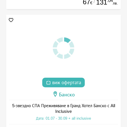
67
.04
131
/
€
лв.
виж офертата
Банско
5-звездно СПА Преживяване в Гранд Хотел Банско с All
Inclusive
Дата: 01.07 - 30.09 + all inclusive