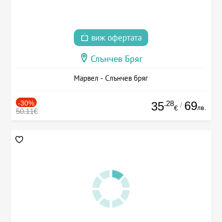
виж офертата
Слънчев Бряг
Марвел - Слънчев бряг
-30%
.28
69
35
/
лв.
€
50.11€