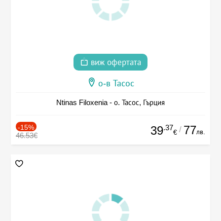
виж офертата
о-в Тасос
Ntinas Filoxenia - о. Тасос, Гърция
-15%
.37
77
39
/
лв.
€
46.53€