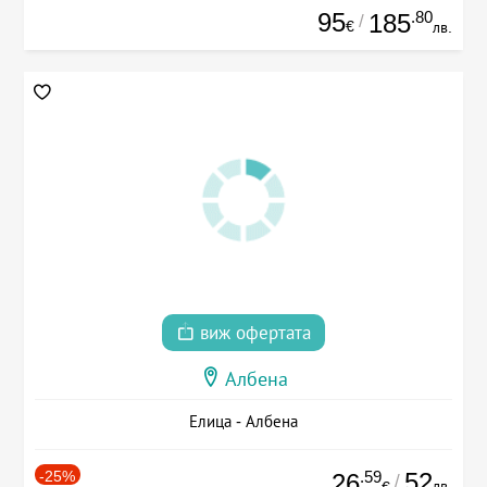
95
.80
185
/
€
лв.
виж офертата
Албена
Елица - Албена
-25%
.59
52
26
/
лв.
€