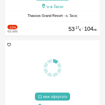
о-в Тасос
Thassos Grand Resort - о. Тасос
-15%
.17
104
53
/
лв.
€
62.38€
виж офертата