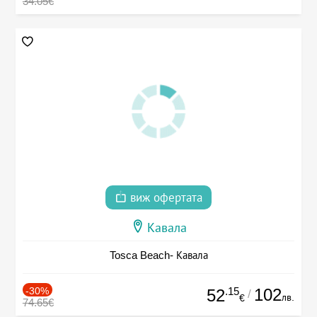
34.05€
виж офертата
Кавала
Tosca Beach- Кавала
-30%
.15
102
52
/
лв.
€
74.65€