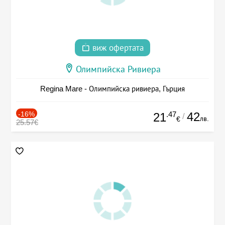
виж офертата
Олимпийска Ривиера
Regina Mare - Олимпийска ривиера, Гърция
-16%
.47
42
21
/
лв.
€
25.57€