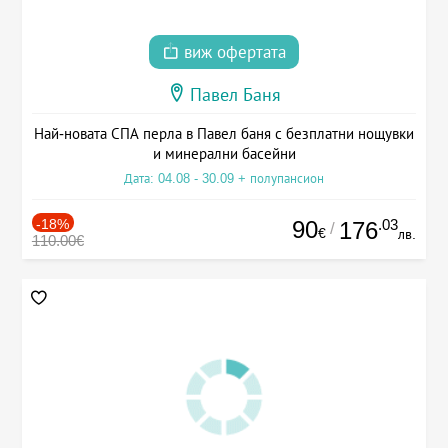
виж офертата
Павел Баня
Най-новата СПА перла в Павел баня с безплатни нощувки
и минерални басейни
Дата: 04.08 - 30.09 + полупансион
-18%
90
.03
176
/
€
лв.
110.00€