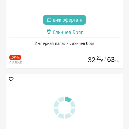
виж офертата
Слънчев Бряг
Империал палас - Слънчев бряг
-25%
.21
63
32
/
лв.
€
42.95€