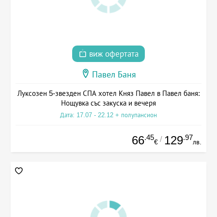
виж офертата
Павел Баня
Луксозен 5-звезден СПА хотел Княз Павел в Павел баня:
Нощувка със закуска и вечеря
Дата: 17.07 - 22.12 + полупансион
.45
.97
66
129
/
€
лв.