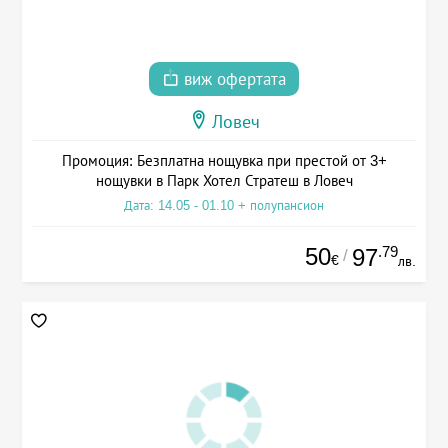
виж офертата
Ловеч
Промоция: Безплатна нощувка при престой от 3+
нощувки в Парк Хотел Стратеш в Ловеч
Дата: 14.05 - 01.10 + полупансион
50
.79
97
/
€
лв.