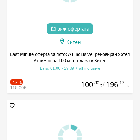
виж офертата
Китен
Last Minute оферта за лято: All Inclusive, реновиран хотел
Атлиман на 100 м от плажа в Китен
Дата: 01.06 - 29.09 + all inclusive
-15%
.30
.17
100
196
/
€
лв.
118.00€