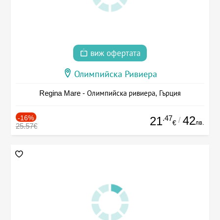
виж офертата
Олимпийска Ривиера
Regina Mare - Олимпийска ривиера, Гърция
-16%
.47
42
21
/
лв.
€
25.57€