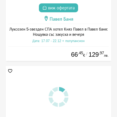
виж офертата
Павел Баня
Луксозен 5-звезден СПА хотел Княз Павел в Павел баня:
Нощувка със закуска и вечеря
Дата: 17.07 - 22.12 + полупансион
.45
.97
66
129
/
€
лв.