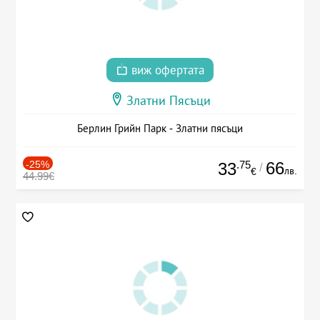
виж офертата
Златни Пясъци
Берлин Грийн Парк - Златни пясъци
-25%
.75
66
33
/
лв.
€
44.99€