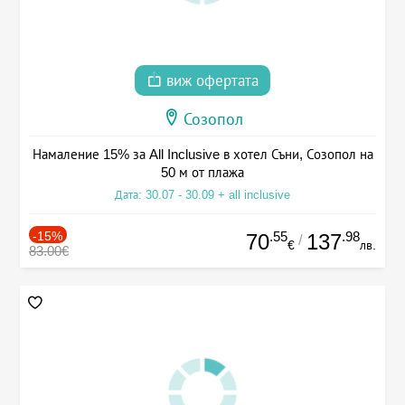
виж офертата
Созопол
Намаление 15% за All Inclusive в хотел Съни, Созопол на
50 м от плажа
Дата: 30.07 - 30.09 + all inclusive
-15%
.55
.98
70
137
/
€
лв.
83.00€