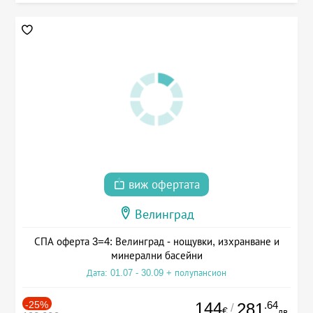
виж офертата
Велинград
СПА оферта 3=4: Велинград - нощувки, изхранване и
минерални басейни
Дата: 01.07 - 30.09 + полупансион
-25%
144
.64
281
/
€
лв.