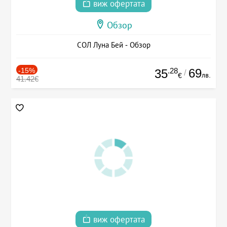
виж офертата
Обзор
СОЛ Луна Бей - Обзор
-15%
.28
69
35
/
лв.
€
41.42€
виж офертата