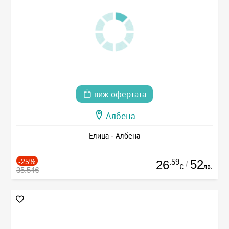
виж офертата
Албена
Елица - Албена
-25%
.59
52
26
/
лв.
€
35.54€