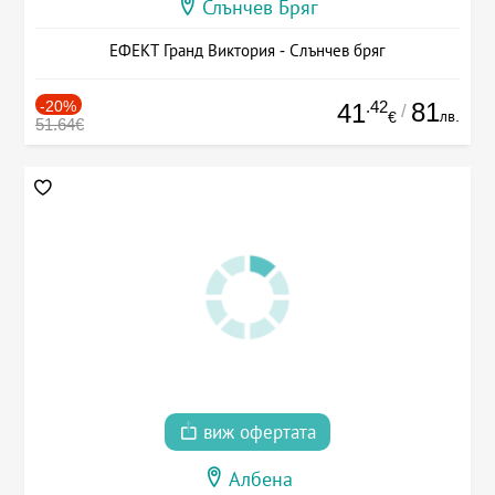
Слънчев Бряг
ЕФЕКТ Гранд Виктория - Слънчев бряг
-20%
.42
81
41
/
лв.
€
51.64€
виж офертата
Албена