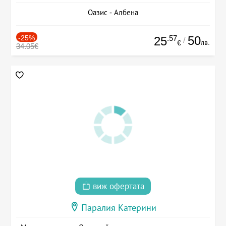
Оазис - Албена
-25%
.57
50
25
/
лв.
€
34.05€
виж офертата
Паралия Катерини