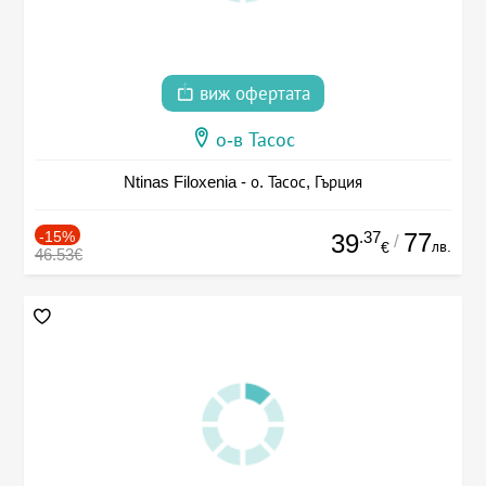
виж офертата
о-в Тасос
Ntinas Filoxenia - о. Тасос, Гърция
-15%
.37
77
39
/
лв.
€
46.53€