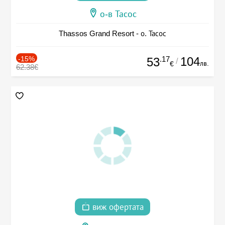
о-в Тасос
Thassos Grand Resort - о. Тасос
-15%
.17
104
53
/
лв.
€
62.38€
виж офертата