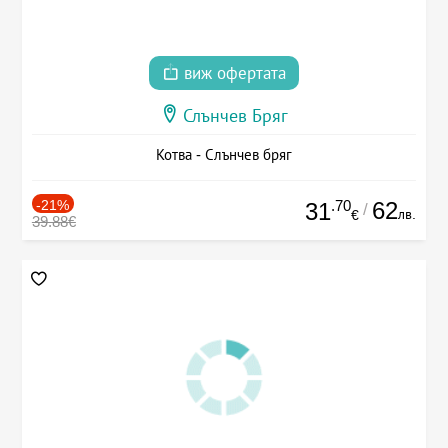
виж офертата
Слънчев Бряг
Котва - Слънчев бряг
-21%
.70
62
31
/
лв.
€
39.88€