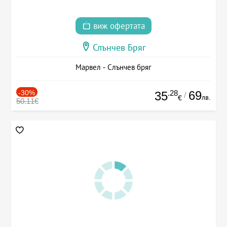
виж офертата
Слънчев Бряг
Марвел - Слънчев бряг
-30%
.28
69
35
/
лв.
€
50.11€