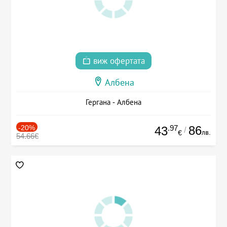
виж офертата
Албена
Гергана - Албена
-20%
.97
86
43
/
лв.
€
54.66€