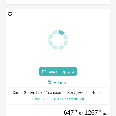
виж офертата
Неапол
Хотел Giulivo Lux 4* на плажа в Бая Домиция, Италия
Дата: 12.09 - 26.09 + полупансион
.81
.01
647
1267
/
€
лв.