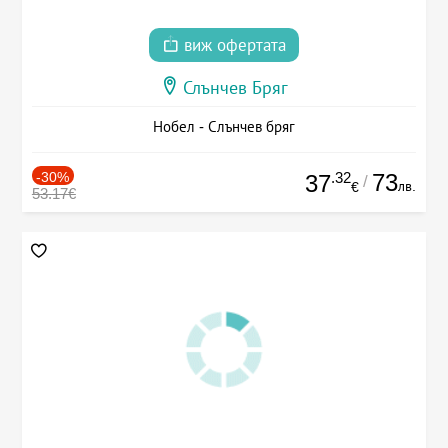
виж офертата
Слънчев Бряг
Нобел - Слънчев бряг
-30%
.32
73
37
/
лв.
€
53.17€