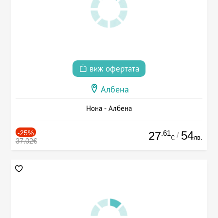
виж офертата
Албена
Нона - Албена
-25%
.61
54
27
/
лв.
€
37.02€