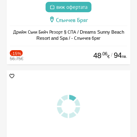
виж офертата
Слънчев Бряг
Дрийм Съни Бийч Резорт § СПА / Dreams Sunny Beach
Resort and Spa / - Слънчев бряг
-15%
.06
94
48
/
лв.
€
56.75€