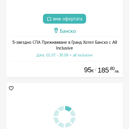
виж офертата
Банско
5-звездно СПА Преживяване в Гранд Хотел Банско с All
Inclusive
Дата: 01.07 - 30.09 + all inclusive
95
.80
185
/
€
лв.