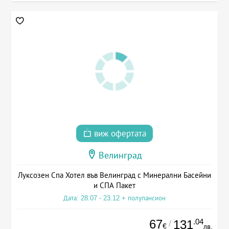
виж офертата
Велинград
Луксозен Спа Хотел във Велинград с Минерални Басейни
и СПА Пакет
Дата: 28.07 - 23.12 + полупансион
67
.04
131
/
€
лв.