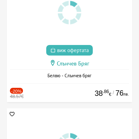
виж офертата
Слънчев Бряг
Белвю - Слънчев бряг
-20%
.86
76
38
/
лв.
€
48.57€