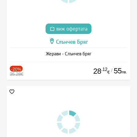
виж офертата
Слънчев Бряг
Жерави - Слънчев бряг
-20%
.12
55
28
/
лв.
€
35.28€