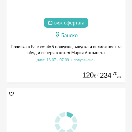
виж офертата
Банско
Почивка в Банско: 4=5 нощувки, закуска и възможност за
обяд и вечеря в хотел Мария Антоанета
Дата: 16.07 - 07.09 + полупансион
120
.70
234
/
€
лв.