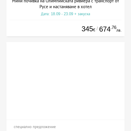
Мини почивка на Олимпийската ривиера с транспорт от
Русе и настаняване в хотел
Дата: 18.09 - 23.09 + закуска
345
.76
674
/
€
лв.
специално предложение