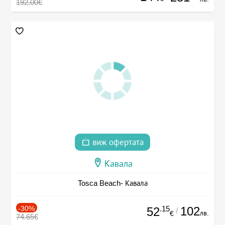
192.00€
виж офертата
Кавала
Tosca Beach- Кавала
-30%
.15
102
52
/
лв.
€
74.65€