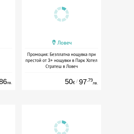
Ловеч
Промоция: Безплатна нощувка при
престой от 3+ нощувки в Парк Хотел
Стратеш в Ловеч
Дата: 14.05 - 01.10 + полупансион
86
50
.79
97
/
лв.
€
лв.