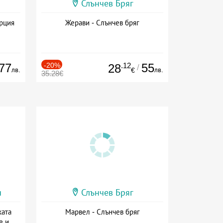
Слънчев Бряг
ърция
Жерави - Слънчев бряг
77
-20%
.12
55
28
/
лв.
лв.
€
35.28€
и
Слънчев Бряг
ката
Марвел - Слънчев бряг
е и