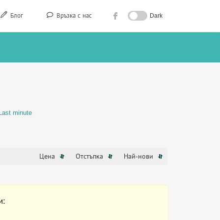
Блог
Връзка с нас
Dark
Last minute
Цена
Отстъпка
Най-нови
и: