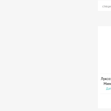
специ
Луксо
Мин
Дат