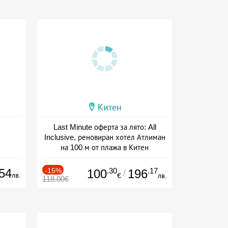
Китен
Last Minute оферта за лято: All
Inclusive, реновиран хотел Атлиман
на 100 м от плажа в Китен
Дата: 01.06 - 29.09 + all inclusive
54
-15%
.30
.17
100
196
/
лв.
€
лв.
118.00€