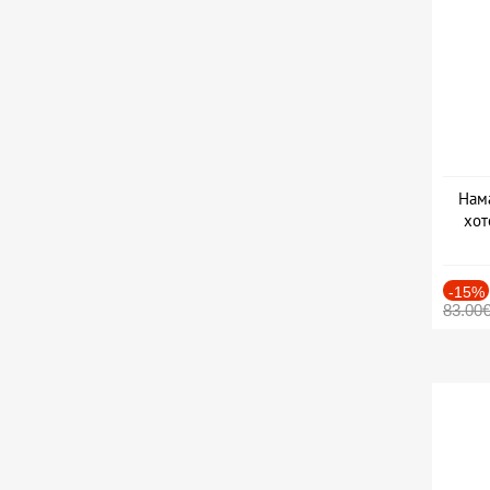
Нама
хот
Дат
-15%
83.00