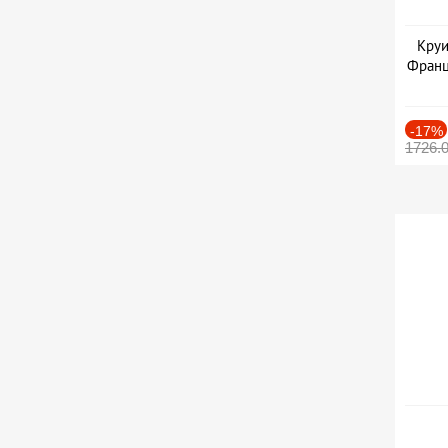
Круи
Франц
-17%
1726.