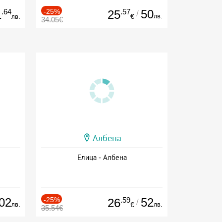
.64
-25%
.57
50
1
25
/
лв.
лв.
€
34.05€
Албена
Елица - Албена
02
-25%
.59
52
26
/
лв.
лв.
€
35.54€