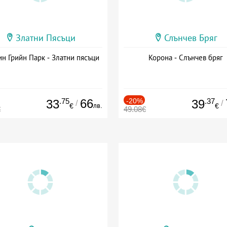
Златни Пясъци
Слънчев Бряг
н Грийн Парк - Златни пясъци
Корона - Слънчев бряг
.75
66
-20%
.37
33
39
/
/
лв.
€
€
€
49.08€