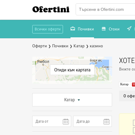
Ofertini
Почивки
Стоки
Всички оферти
Оферти
Почивки
Катар
казино
❯
❯
❯
ХОТЕ
Вижте 
Отиди към картата
Катар
0 офе
Катар