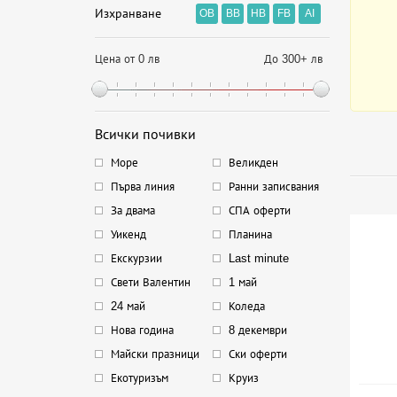
Изхранване
OB
BB
HB
FB
AI
Цена от 0 лв
До 300+ лв
Всички почивки
Море
Великден
Първа линия
Ранни записвания
За двама
СПА оферти
Уикенд
Планина
Екскурзии
Last minute
Свети Валентин
1 май
24 май
Коледа
Нова година
8 декември
Майски празници
Ски оферти
Екотуризъм
Круиз