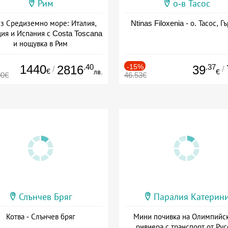
Рим
о-в Тасос
з Средиземно море: Италия,
Ntinas Filoxenia - о. Тасос, Г
ия и Испания с Costa Toscana
и нощувка в Рим
+ пълен пансион
1440
.40
-15%
.37
2816
39
/
/
€
лв.
€
00€
46.53€
Слънчев Бряг
Паралия Катерин
Котва - Слънчев бряг
Мини почивка на Олимпийс
ривиера с транспорт от Рус