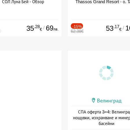
СОЛ Луна Бей - Обзор
Thassos Grand Resort - о. Т
.28
69
-15%
.17
1
35
53
/
/
лв.
€
€
€
62.38€
Велинград
СПА оферта 3=4: Велингра
нощувки, изхранване и мине
басейни
Дата: 01.07 - 30.09 + полупан