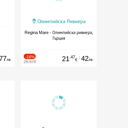
Олимпийска Ривиера
Regina Mare - Олимпийска ривиера,
Гърция
77
-16%
.47
42
21
/
лв.
лв.
€
25.57€