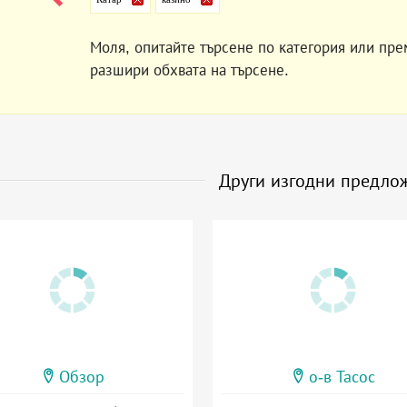
Моля, опитайте търсене по категория или пре
разшири обхвата на търсене.
Други изгодни предло
Обзор
о-в Тасос