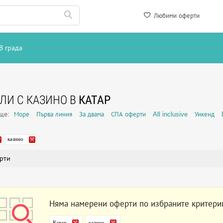
Любими оферти
В града
ЛИ С КАЗИНО В
КАТАР
още:
Море
Първа линия
За двама
СПА оферти
All inclusive
Уикенд
казино
рти
Няма намерени оферти по избраните критери
Катар
казино