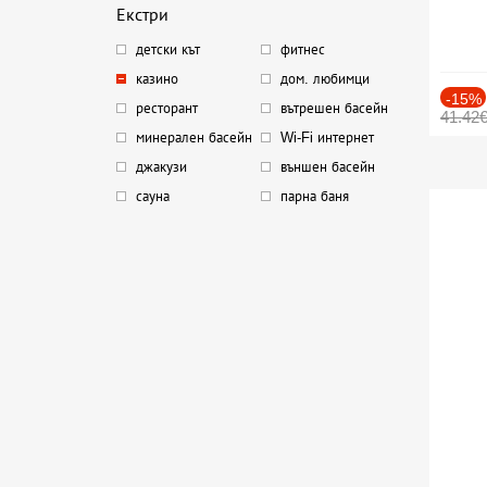
Екстри
детски кът
фитнес
казино
дом. любимци
-15%
ресторант
вътрешен басейн
41.42
минерален басейн
Wi-Fi интернет
джакузи
външен басейн
сауна
парна баня