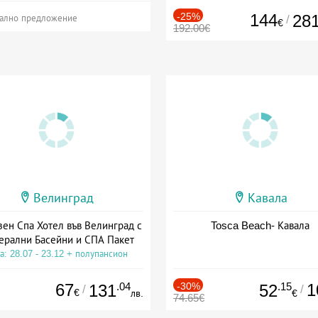
-25%
144
28
/
ално предложение
€
192.00€
Велинград
Кавала
зен Спа Хотел във Велинград с
Tosca Beach- Кавала
ерални Басейни и СПА Пакет
а: 28.07 - 23.12 + полупансион
67
.04
-30%
.15
1
131
52
/
/
€
лв.
€
74.65€