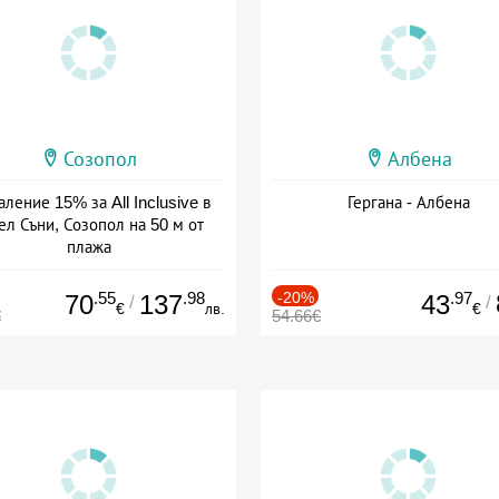
Созопол
Албена
ление 15% за All Inclusive в
Гергана - Албена
ел Съни, Созопол на 50 м от
плажа
а: 30.07 - 30.09 + all inclusive
.55
.98
-20%
.97
70
137
43
/
/
€
лв.
€
€
54.66€