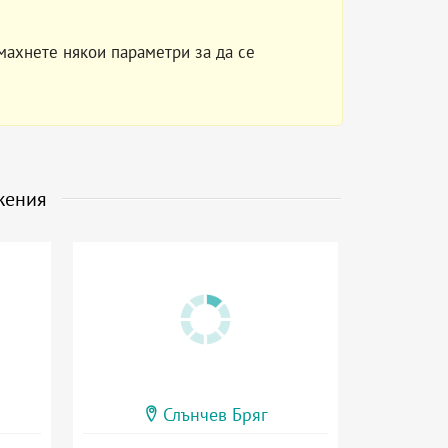
махнете някои параметри за да се
жения
Слънчев Бряг