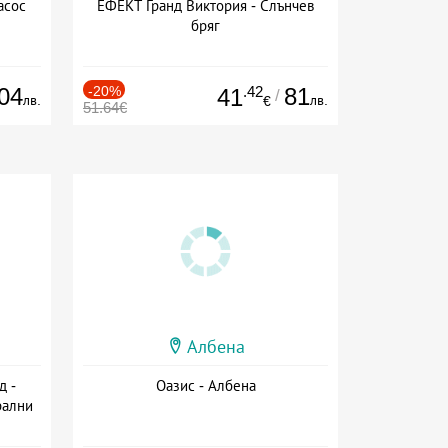
асос
ЕФЕКТ Гранд Виктория - Слънчев
бряг
04
-20%
.42
81
41
/
лв.
лв.
€
51.64€
Албена
д -
Оазис - Албена
рални
сион