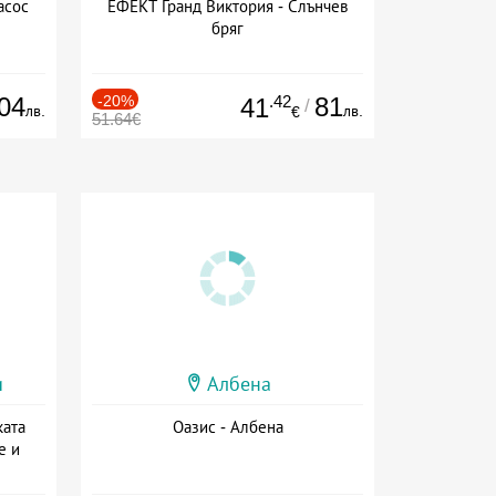
асос
ЕФЕКТ Гранд Виктория - Слънчев
бряг
04
-20%
.42
81
41
/
лв.
лв.
€
51.64€
и
Албена
ката
Оазис - Албена
е и
а