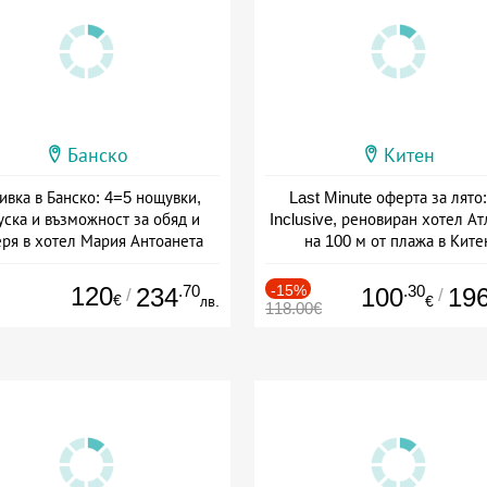
Банско
Китен
ивка в Банско: 4=5 нощувки,
Last Minute оферта за лято: 
уска и възможност за обяд и
Inclusive, реновиран хотел А
еря в хотел Мария Антоанета
на 100 м от плажа в Ките
а: 16.07 - 07.09 + полупансион
Дата: 01.06 - 29.09 + all inclus
120
.70
-15%
.30
234
100
19
/
/
€
лв.
€
118.00€