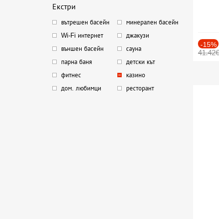
Екстри
вътрешен басейн
минерален басейн
Wi-Fi интернет
джакузи
-15%
външен басейн
сауна
41.42
парна баня
детски кът
фитнес
казино
дом. любимци
ресторант