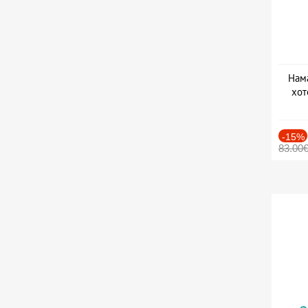
Нама
хот
Дат
-15%
83.00