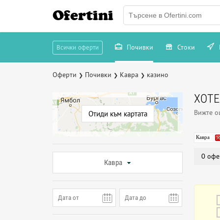
Ofertini
Почивки
Стоки
Всички оферти
Оферти
Почивки
Кавра
казино
❯
❯
❯
ХОТЕ
Вижте 
Отиди към картата
Кавра
0 офе
Кавра