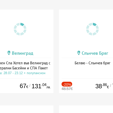
Велинград
Слънчев Бряг
зен Спа Хотел във Велинград с
Белвю - Слънчев бряг
ерални Басейни и СПА Пакет
а: 28.07 - 23.12 + полупансион
67
.04
-20%
.86
131
38
/
/
€
лв.
€
48.57€