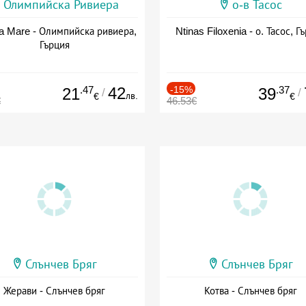
Олимпийска Ривиера
о-в Тасос
a Mare - Олимпийска ривиера,
Ntinas Filoxenia - о. Тасос, Г
Гърция
.47
42
-15%
.37
21
39
/
/
лв.
€
€
€
46.53€
Слънчев Бряг
Слънчев Бряг
Жерави - Слънчев бряг
Котва - Слънчев бряг