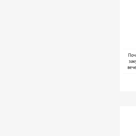
Поч
зак
веч
Дат