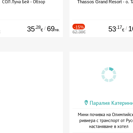
СОЛ Луна Бей - Обзор
Thassos Grand Resort - о. Т
.28
69
-15%
.17
1
35
53
/
/
лв.
€
€
€
62.38€
Паралия Катерин
Мини почивка на Олимпийс
ривиера с транспорт от Рус
настаняване в хотел
Дата: 18.09 - 23.09 + закуск