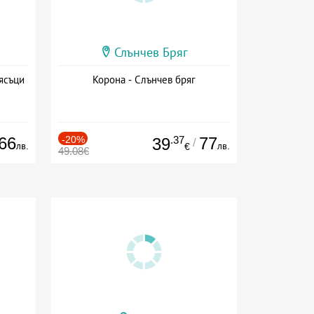
Слънчев Бряг
ясъци
Корона - Слънчев бряг
66
-20%
.37
77
39
/
лв.
лв.
€
49.08€