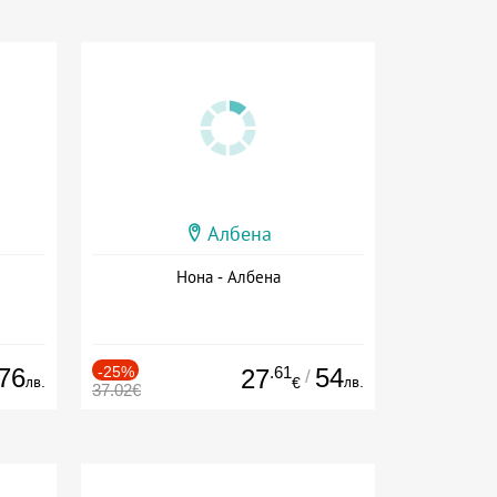
Албена
Нона - Албена
76
-25%
.61
54
27
/
лв.
лв.
€
37.02€