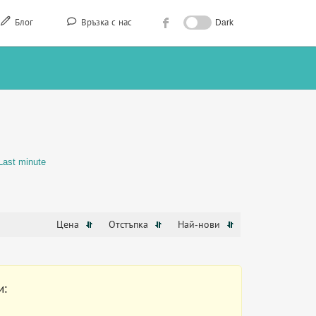
Блог
Връзка с нас
Dark
Last minute
Цена
Отстъпка
Най-нови
и: