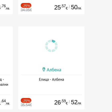
.76
-25%
.57
50
4
25
/
лв.
лв.
€
34.05€
Албена
д -
Елица - Албена
рални
сион
.64
-25%
.59
52
1
26
/
лв.
лв.
€
35.54€