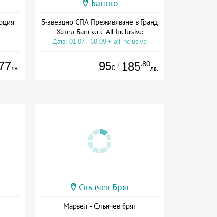
Банско
ърция
5-звездно СПА Преживяване в Гранд
Хотел Банско с All Inclusive
Дата: 01.07 - 30.09 + all inclusive
77
95
.80
185
/
лв.
€
лв.
Слънчев Бряг
Марвел - Слънчев бряг