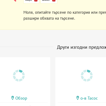
Моля, опитайте търсене по категория или пре
разшири обхвата на търсене.
Други изгодни предло
Обзор
о-в Тасос