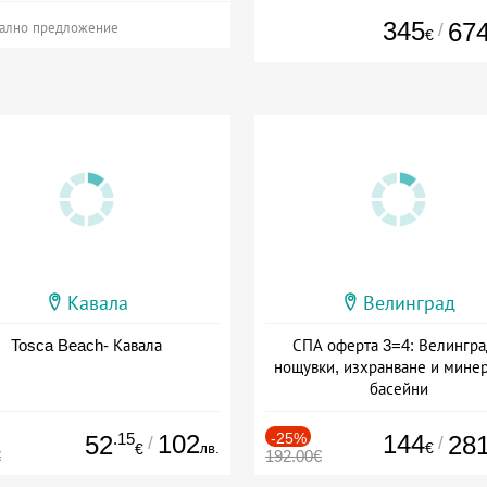
345
67
/
ално предложение
€
Кавала
Велинград
Tosca Beach- Кавала
СПА оферта 3=4: Велингра
нощувки, изхранване и мине
басейни
Дата: 01.07 - 30.09 + полупан
.15
102
-25%
144
52
28
/
/
лв.
€
€
€
192.00€