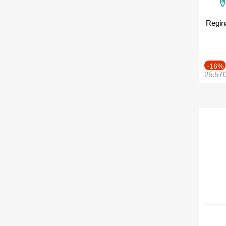
Regin
-16%
25.57