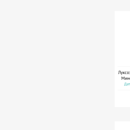
Луксо
Мин
Дат