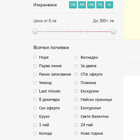
Изхранване
OB
BB
HB
FB
AI
Цена от 0 лв
До 300+ лв
Всички почивки
Море
Великден
Първа линия
За двама
Ранни записвания
СПА оферти
Уикенд
Планина
Last minute
Екскурзии
8 декември
Майски празници
Ски оферти
Екотуризъм
Круиз
Свети Валентин
1 май
24 май
Коледа
Нова година