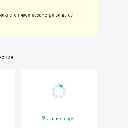
махнете някои параметри за да се
жения
Слънчев Бряг