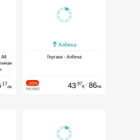
Албена
All
Гергана - Албена
тлиман
н
ive
.17
-20%
.97
86
6
43
/
лв.
лв.
€
54.66€