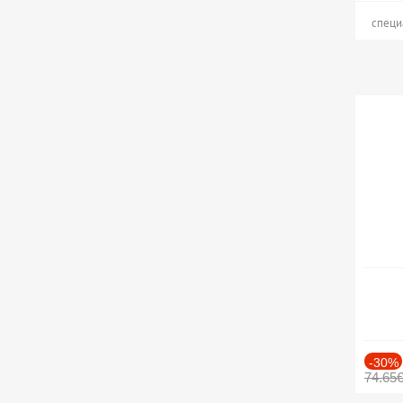
специ
-30%
74.65