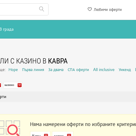
Любими оферти
В града
ЛИ С КАЗИНО В
КАВРА
още:
Море
Първа линия
За двама
СПА оферти
All inclusive
Уикенд
казино
рти
Няма намерени оферти по избраните критери
Кавра
казино