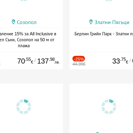
Созопол
Златни Пясъци
ление 15% за All Inclusive в
Берлин Грийн Парк - Златни п
ел Съни, Созопол на 50 м от
плажа
а: 30.07 - 30.09 + all inclusive
.55
.98
-25%
.75
70
137
33
/
/
€
лв.
€
€
44.99€