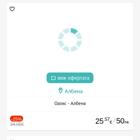
виж офертата
Албена
Оазис - Албена
-25%
.57
50
25
/
лв.
€
34.05€