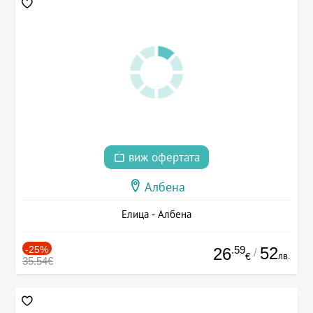
виж офертата
Албена
Елица - Албена
-25%
.59
52
26
/
лв.
€
35.54€