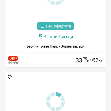
виж офертата
Златни Пясъци
Берлин Грийн Парк - Златни пясъци
-25%
.75
66
33
/
лв.
€
44.99€