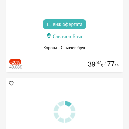
виж офертата
Слънчев Бряг
Корона - Слънчев бряг
-20%
.37
77
39
/
лв.
€
49.08€