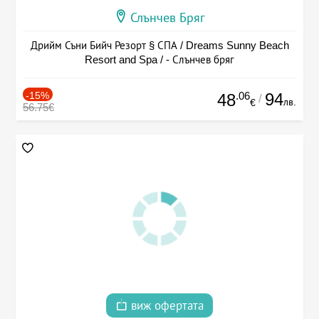
Слънчев Бряг
Дрийм Съни Бийч Резорт § СПА / Dreams Sunny Beach
Resort and Spa / - Слънчев бряг
-15%
.06
94
48
/
лв.
€
56.75€
виж офертата