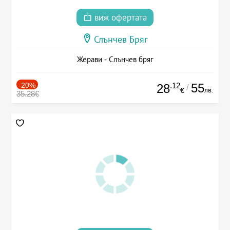
виж офертата
Слънчев Бряг
Жерави - Слънчев бряг
-20%
.12
55
28
/
лв.
€
35.28€