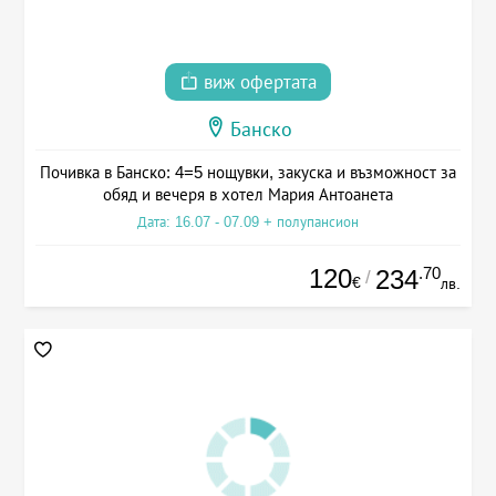
виж офертата
Банско
Почивка в Банско: 4=5 нощувки, закуска и възможност за
обяд и вечеря в хотел Мария Антоанета
Дата: 16.07 - 07.09 + полупансион
120
.70
234
/
€
лв.