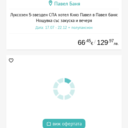
Павел Баня
Луксозен 5-звезден СПА хотел Княз Павел в Павел баня:
Нощувка със закуска и вечеря
Дата: 17.07 - 22.12 + полупансион
.45
.97
66
129
/
€
лв.
виж офертата