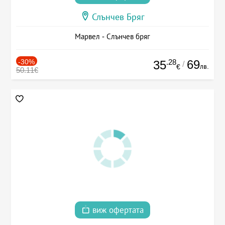
Слънчев Бряг
Марвел - Слънчев бряг
-30%
.28
69
35
/
лв.
€
50.11€
виж офертата