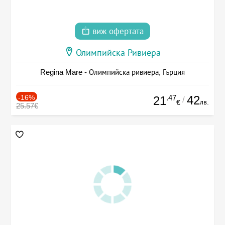
виж офертата
Олимпийска Ривиера
Regina Mare - Олимпийска ривиера, Гърция
-16%
.47
42
21
/
лв.
€
25.57€