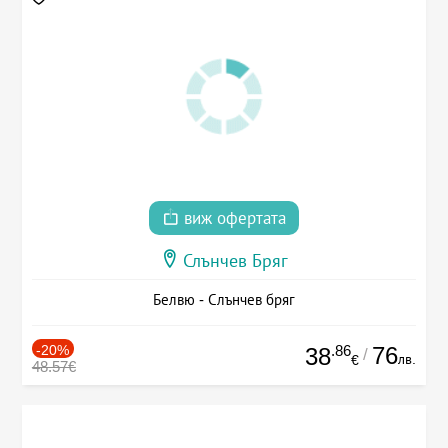
виж офертата
Слънчев Бряг
Белвю - Слънчев бряг
-20%
.86
76
38
/
лв.
€
48.57€