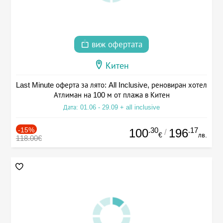
виж офертата
Китен
Last Minute оферта за лято: All Inclusive, реновиран хотел
Атлиман на 100 м от плажа в Китен
Дата: 01.06 - 29.09 + all inclusive
-15%
.30
.17
100
196
/
€
лв.
118.00€