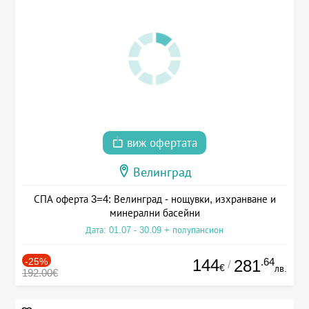
виж офертата
Велинград
СПА оферта 3=4: Велинград - нощувки, изхранване и
минерални басейни
Дата: 01.07 - 30.09 + полупансион
-25%
144
.64
281
/
€
лв.
192.00€