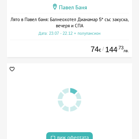
Павел Баня
Лято в Павел баня: Балнеохотел Дианамар 5* със закуска,
вечеря и СПА
Дата: 23.07 - 22.12 + полупансион
74
.73
144
/
€
лв.
виж офертата