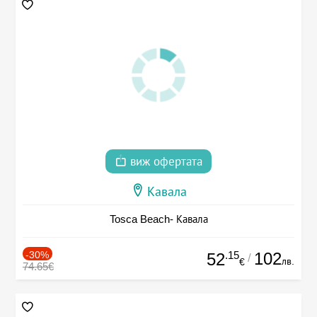
виж офертата
Кавала
Tosca Beach- Кавала
-30%
.15
102
52
/
лв.
€
74.65€