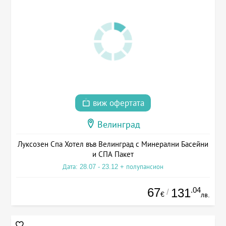
виж офертата
Велинград
Луксозен Спа Хотел във Велинград с Минерални Басейни
и СПА Пакет
Дата: 28.07 - 23.12 + полупансион
67
.04
131
/
€
лв.