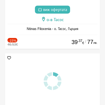
виж офертата
о-в Тасос
Ntinas Filoxenia - о. Тасос, Гърция
-15%
.37
77
39
/
лв.
€
46.53€