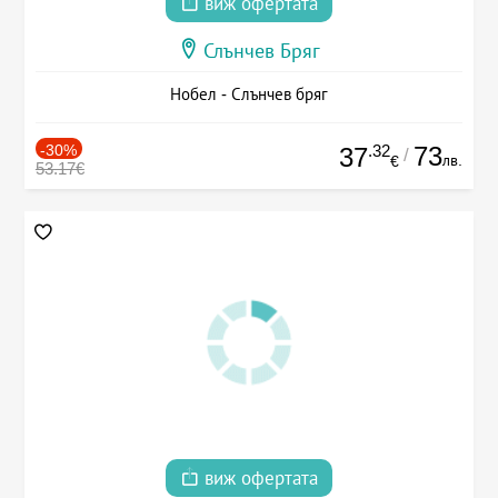
виж офертата
Слънчев Бряг
Нобел - Слънчев бряг
-30%
.32
73
37
/
лв.
€
53.17€
виж офертата