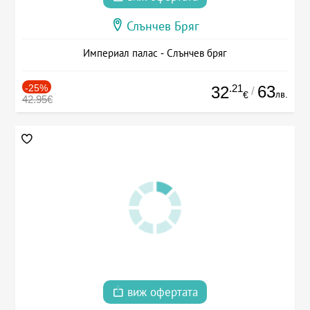
Слънчев Бряг
Империал палас - Слънчев бряг
-25%
.21
63
32
/
лв.
€
42.95€
виж офертата