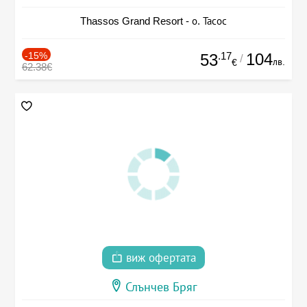
Thassos Grand Resort - о. Тасос
-15%
.17
104
53
/
лв.
€
62.38€
виж офертата
Слънчев Бряг