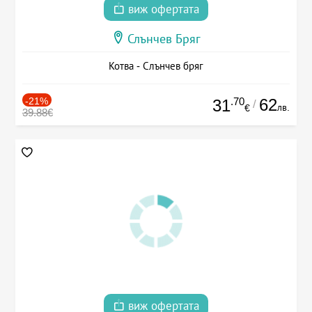
виж офертата
Слънчев Бряг
Котва - Слънчев бряг
-21%
.70
62
31
/
лв.
€
39.88€
виж офертата