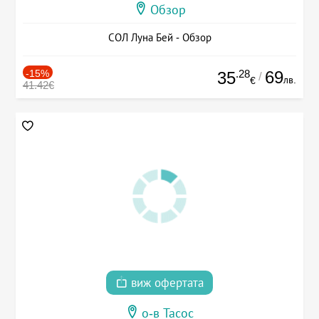
Обзор
СОЛ Луна Бей - Обзор
-15%
.28
69
35
/
лв.
€
41.42€
виж офертата
о-в Тасос