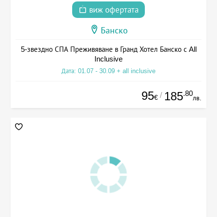
виж офертата
Банско
5-звездно СПА Преживяване в Гранд Хотел Банско с All
Inclusive
Дата: 01.07 - 30.09 + all inclusive
95
.80
185
/
€
лв.