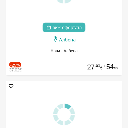
виж офертата
Албена
Нона - Албена
-25%
.61
54
27
/
лв.
€
37.02€