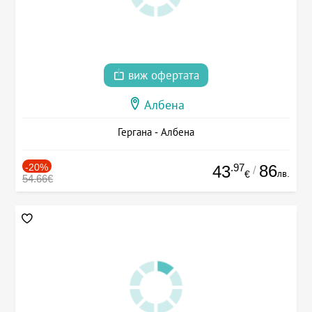
виж офертата
Албена
Гергана - Албена
-20%
.97
86
43
/
лв.
€
54.66€