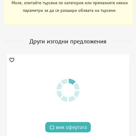
Моля, опитайте търсене по категория или премахнете някои
параметри за да се разшири обхвата на търсене.
Други изгодни предложения
виж офертата