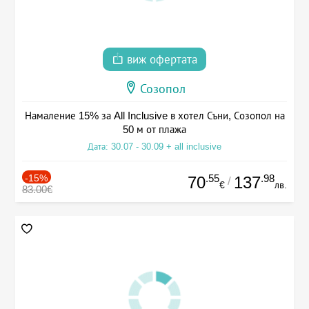
виж офертата
Созопол
Намаление 15% за All Inclusive в хотел Съни, Созопол на
50 м от плажа
Дата: 30.07 - 30.09 + all inclusive
-15%
.55
.98
70
137
/
€
лв.
83.00€