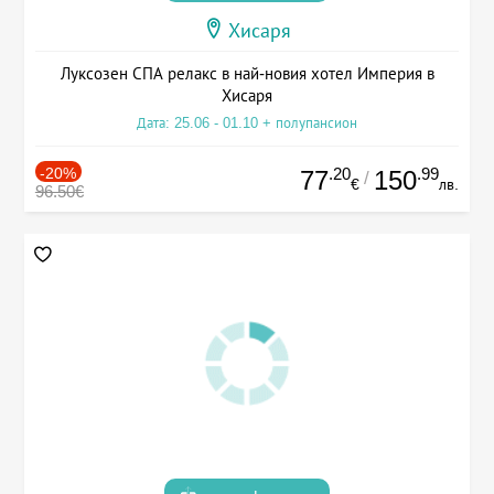
Хисаря
Луксозен СПА релакс в най-новия хотел Империя в
Хисаря
Дата: 25.06 - 01.10 + полупансион
-20%
.20
.99
77
150
/
€
лв.
96.50€