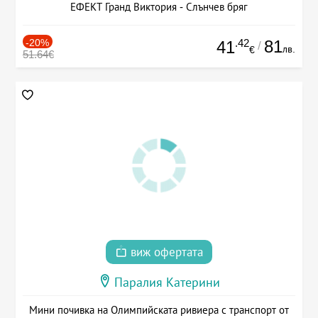
ЕФЕКТ Гранд Виктория - Слънчев бряг
-20%
.42
81
41
/
лв.
€
51.64€
виж офертата
Паралия Катерини
Мини почивка на Олимпийската ривиера с транспорт от