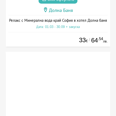
Долна Баня
Релакс с Минерална вода край София в хотел Долна баня
Дата: 01.03 - 30.09 + закуска
33
.54
64
/
€
лв.