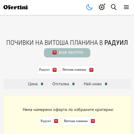
Почивки
Стоки
В града
Всички оферти
Ofertini
ПОЧИВКИ НА ВИТОША ПЛАНИНА В
РАДУИЛ
ВИЖ ФИЛТРИ
Радуил
Витоша планина
Цена
Отстъпка
Най-нови
Няма намерени оферти по избраните критерии:
Радуил
Витоша планина