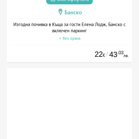
Банско
Изгодна почивка в Къща за гости Елена Лодж, Банско с
включен паркинг
+ без храна
22
.03
43
/
€
лв.