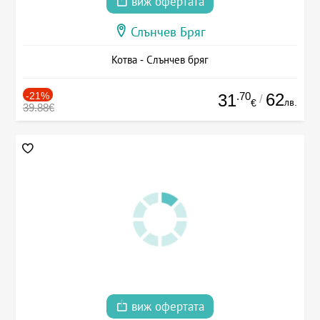
виж офертата
Слънчев Бряг
Котва - Слънчев бряг
-21%
.70
62
31
/
лв.
€
39.88€
виж офертата