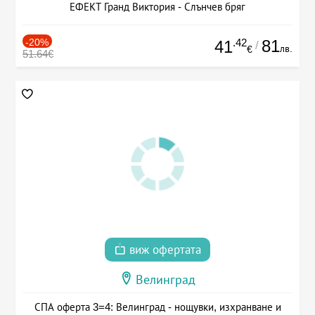
ЕФЕКТ Гранд Виктория - Слънчев бряг
-20%
.42
81
41
/
лв.
€
51.64€
виж офертата
Велинград
СПА оферта 3=4: Велинград - нощувки, изхранване и