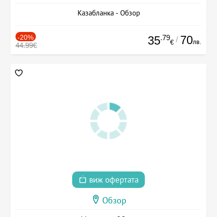
Казабланка - Обзор
-20%
.79
70
35
/
лв.
€
44.99€
виж офертата
Обзор