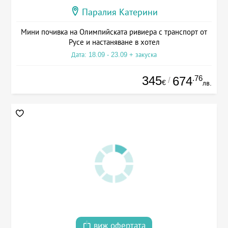
Паралия Катерини
Мини почивка на Олимпийската ривиера с транспорт от
Русе и настаняване в хотел
Дата: 18.09 - 23.09 + закуска
345
.76
674
/
€
лв.
виж офертата