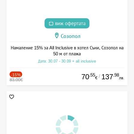
виж офертата
Созопол
Намаление 15% за All Inclusive в хотел Съни, Созопол на
50 м от плажа
Дата: 30.07 - 30.09 + all inclusive
-15%
.55
.98
70
137
/
€
лв.
83.00€