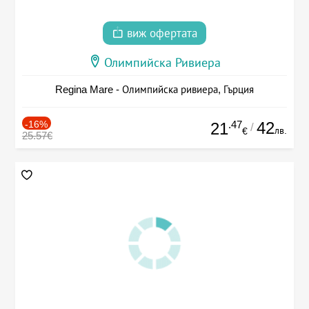
виж офертата
Олимпийска Ривиера
Regina Mare - Олимпийска ривиера, Гърция
-16%
.47
42
21
/
лв.
€
25.57€