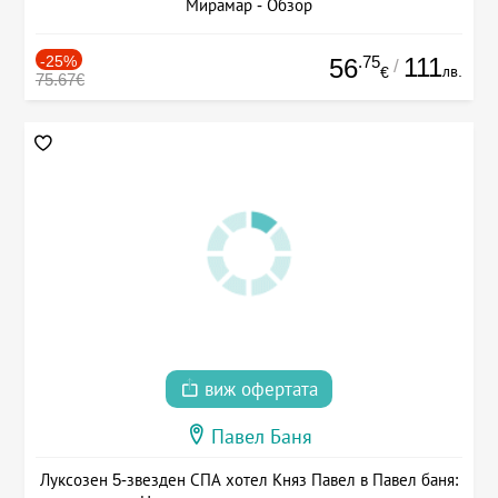
Мирамар - Обзор
-25%
.75
111
56
/
лв.
€
75.67€
виж офертата
Павел Баня
Луксозен 5-звезден СПА хотел Княз Павел в Павел баня: