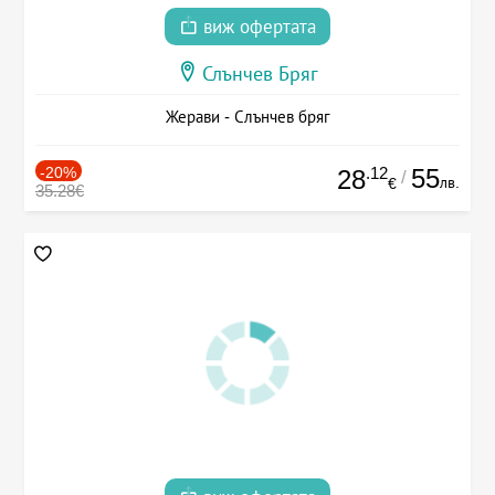
виж офертата
Слънчев Бряг
Жерави - Слънчев бряг
-20%
.12
55
28
/
лв.
€
35.28€