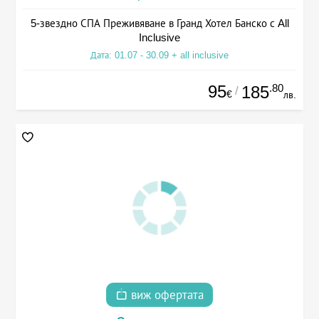
5-звездно СПА Преживяване в Гранд Хотел Банско с All
Inclusive
Дата: 01.07 - 30.09 + all inclusive
95
.80
185
/
€
лв.
виж офертата