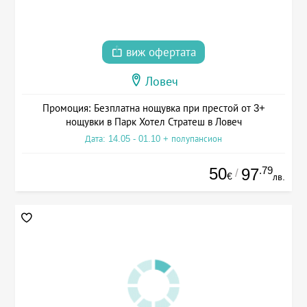
виж офертата
Ловеч
Промоция: Безплатна нощувка при престой от 3+
нощувки в Парк Хотел Стратеш в Ловеч
Дата: 14.05 - 01.10 + полупансион
50
.79
97
/
€
лв.