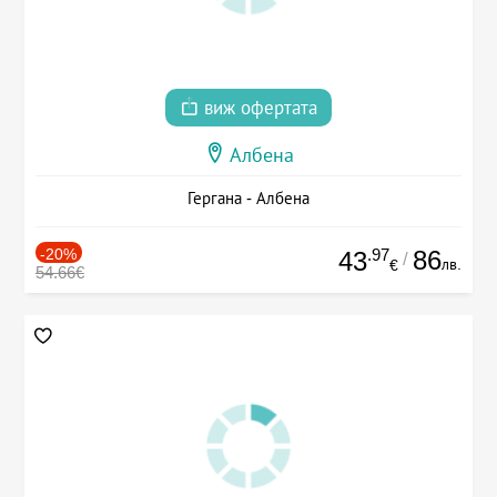
виж офертата
Албена
Гергана - Албена
-20%
.97
86
43
/
лв.
€
54.66€