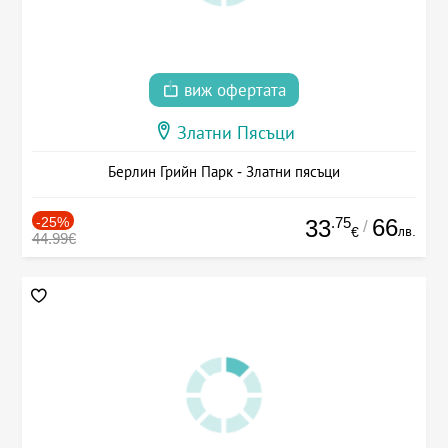
виж офертата
Златни Пясъци
Берлин Грийн Парк - Златни пясъци
-25%
.75
66
33
/
лв.
€
44.99€