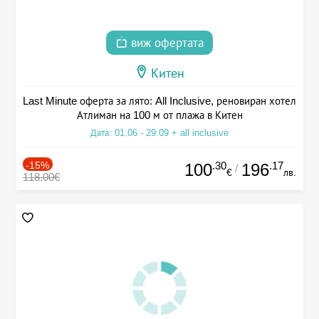
виж офертата
Китен
Last Minute оферта за лято: All Inclusive, реновиран хотел
Атлиман на 100 м от плажа в Китен
Дата: 01.06 - 29.09 + all inclusive
-15%
.30
.17
100
196
/
€
лв.
118.00€