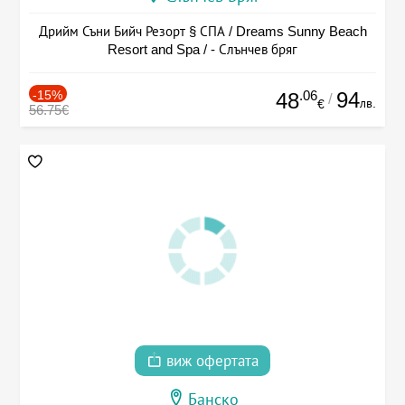
Дрийм Съни Бийч Резорт § СПА / Dreams Sunny Beach
Resort and Spa / - Слънчев бряг
-15%
.06
94
48
/
лв.
€
56.75€
виж офертата
Банско