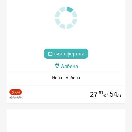
виж офертата
Албена
Нона - Албена
-25%
.61
54
27
/
лв.
€
37.02€