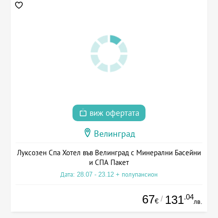
виж офертата
Велинград
Луксозен Спа Хотел във Велинград с Минерални Басейни
и СПА Пакет
Дата: 28.07 - 23.12 + полупансион
67
.04
131
/
€
лв.