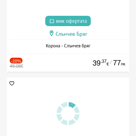
виж офертата
Слънчев Бряг
Корона - Слънчев бряг
-20%
.37
77
39
/
лв.
€
49.08€