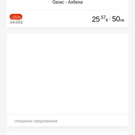
Оазис - Албена
-25%
.57
50
25
/
лв.
€
34.05€
специално предложение