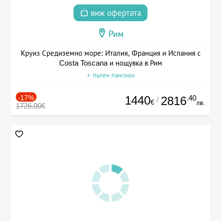
виж офертата
Рим
Круиз Средиземно море: Италия, Франция и Испания с
Costa Toscana и нощувка в Рим
+ пълен пансион
-17%
1440
.40
2816
/
€
лв.
1726.00€