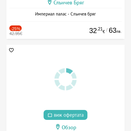
Слънчев Бряг
Империал палас - Слънчев бряг
-25%
.21
63
32
/
лв.
€
42.95€
виж офертата
Обзор