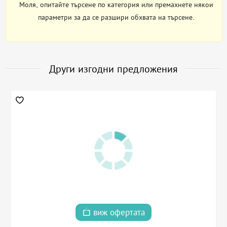
Моля, опитайте търсене по категория или премахнете някои
параметри за да се разшири обхвата на търсене.
Други изгодни предложения
виж офертата