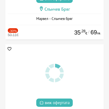
Слънчев Бряг
Марвел - Слънчев бряг
-30%
.28
69
35
/
лв.
€
50.11€
виж офертата