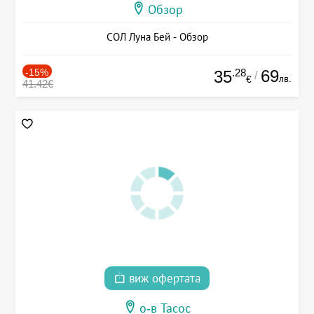
Обзор
СОЛ Луна Бей - Обзор
-15%
.28
69
35
/
лв.
€
41.42€
виж офертата
о-в Тасос