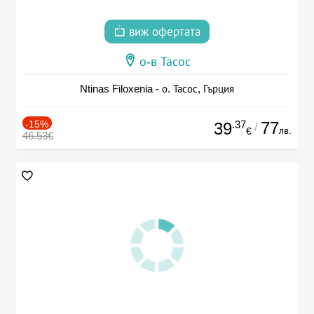
виж офертата
о-в Тасос
Ntinas Filoxenia - о. Тасос, Гърция
-15%
.37
77
39
/
лв.
€
46.53€