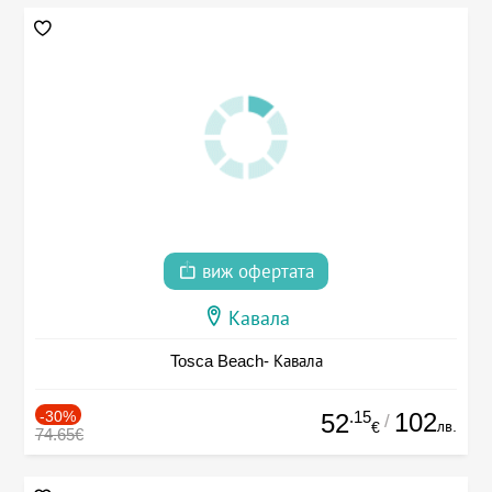
виж офертата
Кавала
Tosca Beach- Кавала
-30%
.15
102
52
/
лв.
€
74.65€