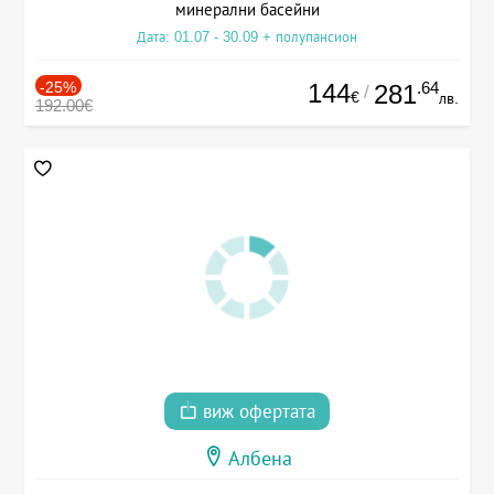
минерални басейни
Дата: 01.07 - 30.09 + полупансион
-25%
144
.64
281
/
€
лв.
192.00€
виж офертата
Албена