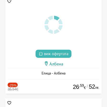
виж офертата
Албена
Елица - Албена
-25%
.59
52
26
/
лв.
€
35.54€