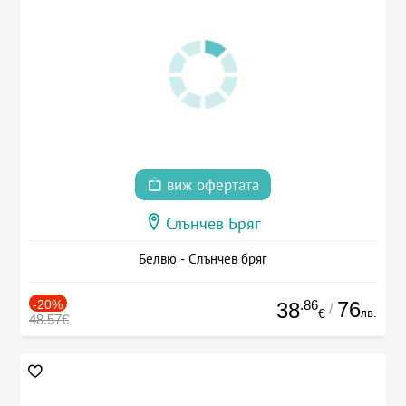
виж офертата
Слънчев Бряг
Белвю - Слънчев бряг
-20%
.86
76
38
/
лв.
€
48.57€