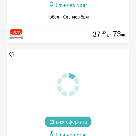
Слънчев Бряг
Нобел - Слънчев бряг
-30%
.32
73
37
/
лв.
€
53.17€
виж офертата
Слънчев Бряг