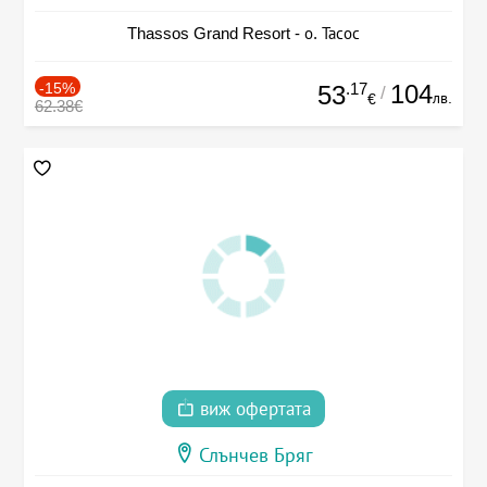
Thassos Grand Resort - о. Тасос
-15%
.17
104
53
/
лв.
€
62.38€
виж офертата
Слънчев Бряг