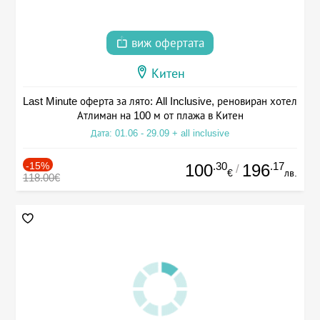
виж офертата
Китен
Last Minute оферта за лято: All Inclusive, реновиран хотел
Атлиман на 100 м от плажа в Китен
Дата: 01.06 - 29.09 + all inclusive
-15%
.30
.17
100
196
/
€
лв.
118.00€