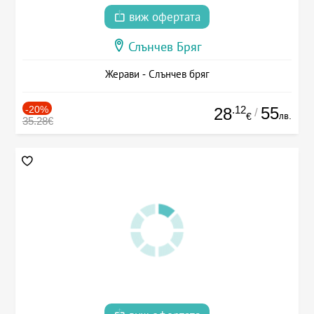
виж офертата
Слънчев Бряг
Жерави - Слънчев бряг
-20%
.12
55
28
/
лв.
€
35.28€