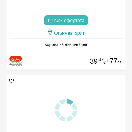
виж офертата
Слънчев Бряг
Корона - Слънчев бряг
-20%
.37
77
39
/
лв.
€
49.08€