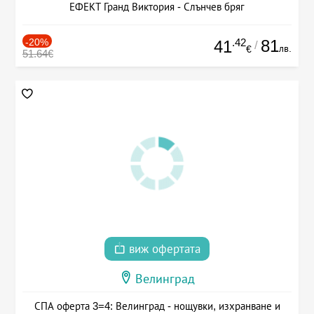
ЕФЕКТ Гранд Виктория - Слънчев бряг
-20%
.42
81
41
/
лв.
€
51.64€
виж офертата
Велинград
СПА оферта 3=4: Велинград - нощувки, изхранване и