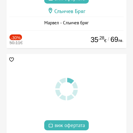
Слънчев Бряг
Марвел - Слънчев бряг
-30%
.28
69
35
/
лв.
€
50.11€
виж офертата