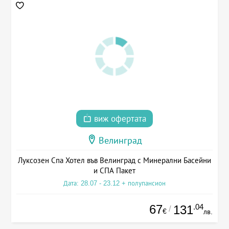
виж офертата
Велинград
Луксозен Спа Хотел във Велинград с Минерални Басейни
и СПА Пакет
Дата: 28.07 - 23.12 + полупансион
67
.04
131
/
€
лв.