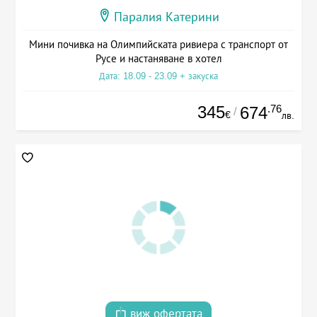
Паралия Катерини
Мини почивка на Олимпийската ривиера с транспорт от
Русе и настаняване в хотел
Дата: 18.09 - 23.09 + закуска
345
.76
674
/
€
лв.
виж офертата