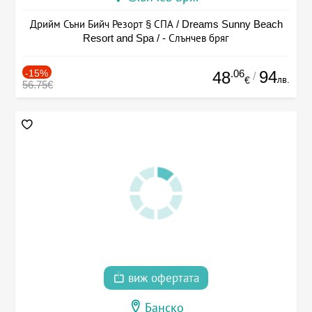
Дрийм Съни Бийч Резорт § СПА / Dreams Sunny Beach
Resort and Spa / - Слънчев бряг
-15%
.06
94
48
/
лв.
€
56.75€
виж офертата
Банско