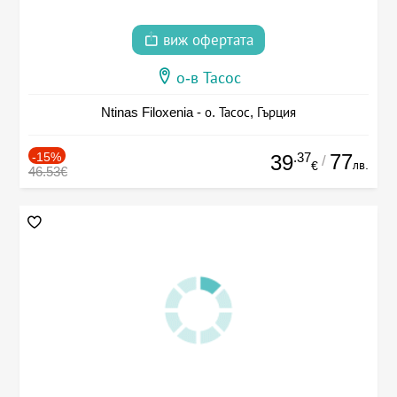
виж офертата
о-в Тасос
Ntinas Filoxenia - о. Тасос, Гърция
-15%
.37
77
39
/
лв.
€
46.53€