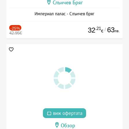
Слънчев Бряг
Империал палас - Слънчев бряг
-25%
.21
63
32
/
лв.
€
42.95€
виж офертата
Обзор