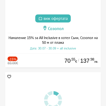
виж офертата
Созопол
Намаление 15% за All Inclusive в хотел Съни, Созопол на
50 м от плажа
Дата: 30.07 - 30.09 + all inclusive
-15%
.55
.98
70
137
/
€
лв.
83.00€