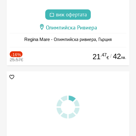
виж офертата
Олимпийска Ривиера
Regina Mare - Олимпийска ривиера, Гърция
-16%
.47
42
21
/
лв.
€
25.57€