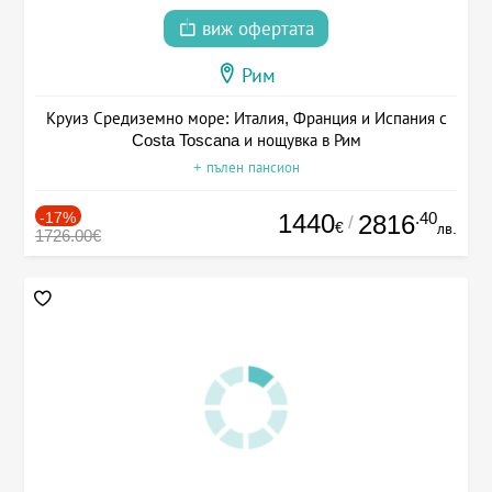
виж офертата
Рим
Круиз Средиземно море: Италия, Франция и Испания с
Costa Toscana и нощувка в Рим
+ пълен пансион
-17%
1440
.40
2816
/
€
лв.
1726.00€