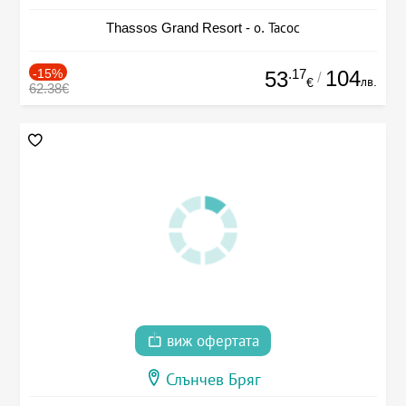
Thassos Grand Resort - о. Тасос
-15%
.17
104
53
/
лв.
€
62.38€
виж офертата
Слънчев Бряг