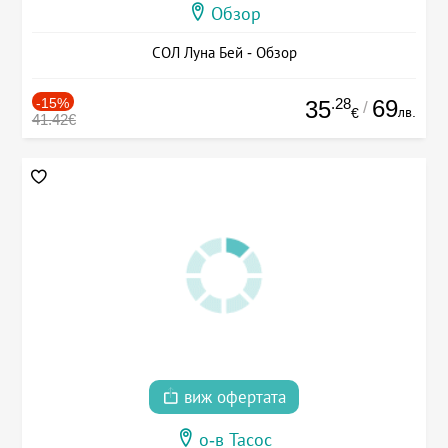
Обзор
СОЛ Луна Бей - Обзор
-15%
.28
69
35
/
лв.
€
41.42€
виж офертата
о-в Тасос