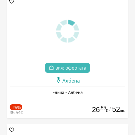
виж офертата
Албена
Елица - Албена
-25%
.59
52
26
/
лв.
€
35.54€