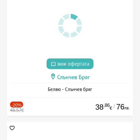
виж офертата
Слънчев Бряг
Белвю - Слънчев бряг
-20%
.86
76
38
/
лв.
€
48.57€