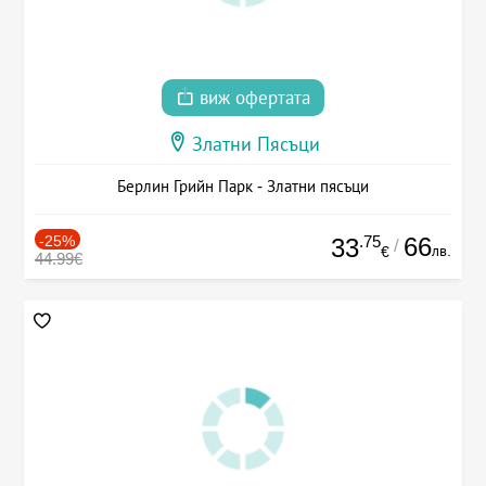
виж офертата
Златни Пясъци
Берлин Грийн Парк - Златни пясъци
-25%
.75
66
33
/
лв.
€
44.99€