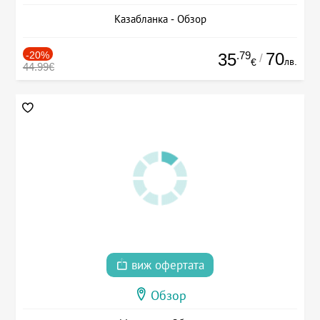
Казабланка - Обзор
-20%
.79
70
35
/
лв.
€
44.99€
виж офертата
Обзор