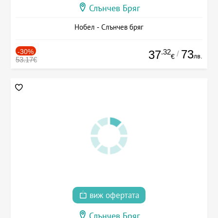
Слънчев Бряг
Нобел - Слънчев бряг
-30%
.32
73
37
/
лв.
€
53.17€
виж офертата
Слънчев Бряг