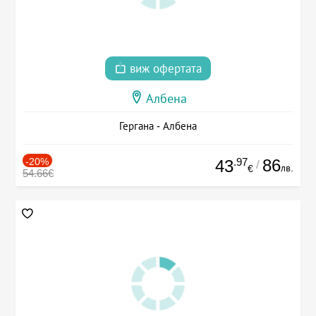
виж офертата
Албена
Гергана - Албена
-20%
.97
86
43
/
лв.
€
54.66€