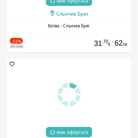
виж офертата
Слънчев Бряг
Котва - Слънчев бряг
-21%
.70
62
31
/
лв.
€
39.88€
виж офертата