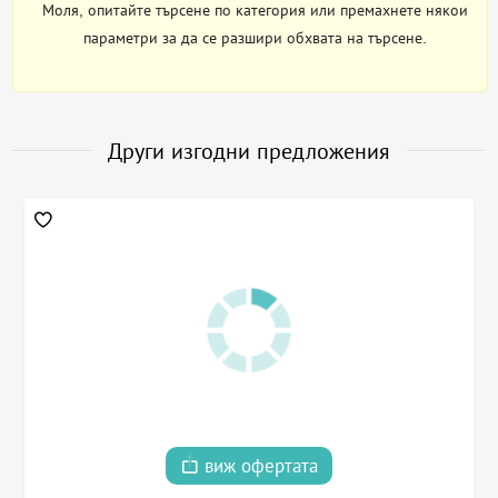
Моля, опитайте търсене по категория или премахнете някои
параметри за да се разшири обхвата на търсене.
Други изгодни предложения
виж офертата