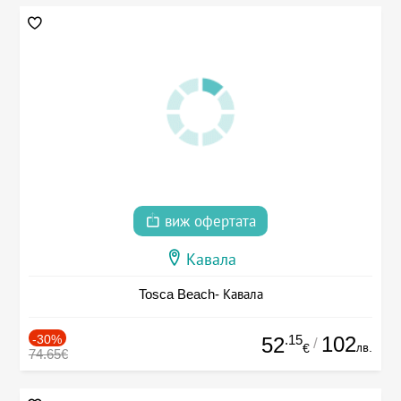
виж офертата
Кавала
Tosca Beach- Кавала
-30%
.15
102
52
/
лв.
€
74.65€