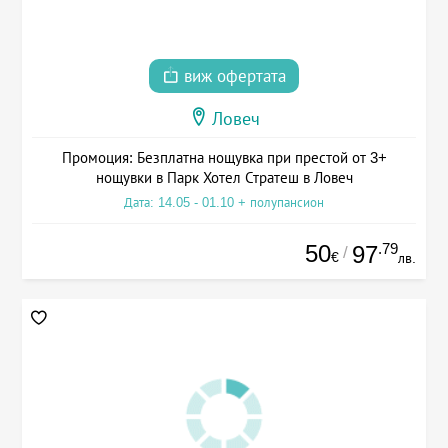
виж офертата
Ловеч
Промоция: Безплатна нощувка при престой от 3+
нощувки в Парк Хотел Стратеш в Ловеч
Дата: 14.05 - 01.10 + полупансион
50
.79
97
/
€
лв.