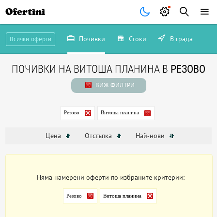
Ofertini
Почивки
Стоки
В града
Всички оферти
ПОЧИВКИ НА ВИТОША ПЛАНИНА В
РЕЗОВО
ВИЖ ФИЛТРИ
Резово
Витоша планина
Цена
Отстъпка
Най-нови
Няма намерени оферти по избраните критерии:
Резово
Витоша планина