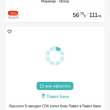
Мирамар - Обзор
-25%
.75
111
56
/
лв.
€
75.67€
виж офертата
Павел Баня
Луксозен 5-звезден СПА хотел Княз Павел в Павел баня: