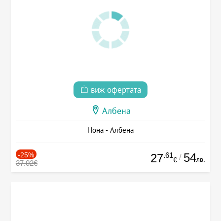
виж офертата
Албена
Нона - Албена
-25%
.61
54
27
/
лв.
€
37.02€