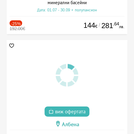
минерални басейни
Дата: 01.07 - 30.09 + полупансион
-25%
144
.64
281
/
€
лв.
192.00€
виж офертата
Албена