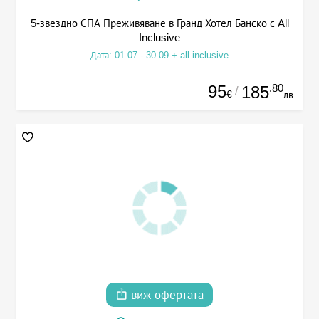
5-звездно СПА Преживяване в Гранд Хотел Банско с All
Inclusive
Дата: 01.07 - 30.09 + all inclusive
95
.80
185
/
€
лв.
виж офертата