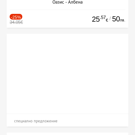
Оазис - Албена
-25%
.57
50
25
/
лв.
€
34.05€
специално предложение