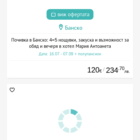
виж офертата
Банско
Почивка в Банско: 4=5 нощувки, закуска и възможност за
обяд и вечеря в хотел Мария Антоанета
Дата: 16.07 - 07.09 + полупансион
120
.70
234
/
€
лв.