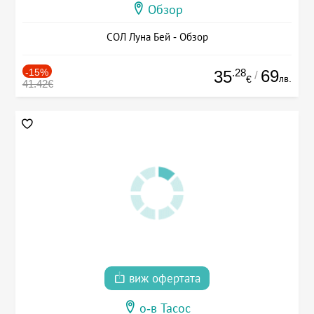
Обзор
СОЛ Луна Бей - Обзор
-15%
.28
69
35
/
лв.
€
41.42€
виж офертата
о-в Тасос