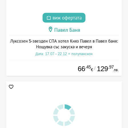
виж офертата
Павел Баня
Луксозен 5-звезден СПА хотел Княз Павел в Павел баня:
Нощувка със закуска и вечеря
Дата: 17.07 - 22.12 + полупансион
.45
.97
66
129
/
€
лв.