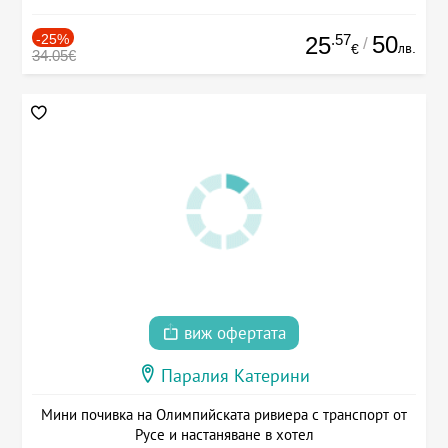
-25%
.57
50
25
/
лв.
€
34.05€
виж офертата
Паралия Катерини
Мини почивка на Олимпийската ривиера с транспорт от
Русе и настаняване в хотел