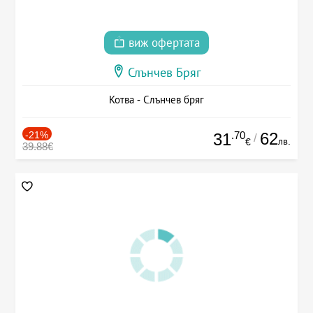
виж офертата
Слънчев Бряг
Котва - Слънчев бряг
-21%
.70
62
31
/
лв.
€
39.88€