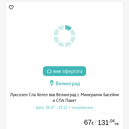
виж офертата
Велинград
Луксозен Спа Хотел във Велинград с Минерални Басейни
и СПА Пакет
Дата: 28.07 - 23.12 + полупансион
67
.04
131
/
€
лв.