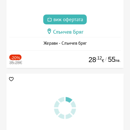
виж офертата
Слънчев Бряг
Жерави - Слънчев бряг
-20%
.12
55
28
/
лв.
€
35.28€