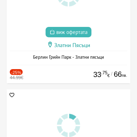
виж офертата
Златни Пясъци
Берлин Грийн Парк - Златни пясъци
-25%
.75
66
33
/
лв.
€
44.99€