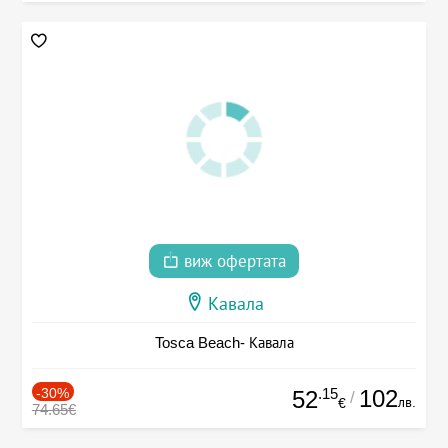
виж офертата
Кавала
Tosca Beach- Кавала
-30%
.15
102
52
/
лв.
€
74.65€