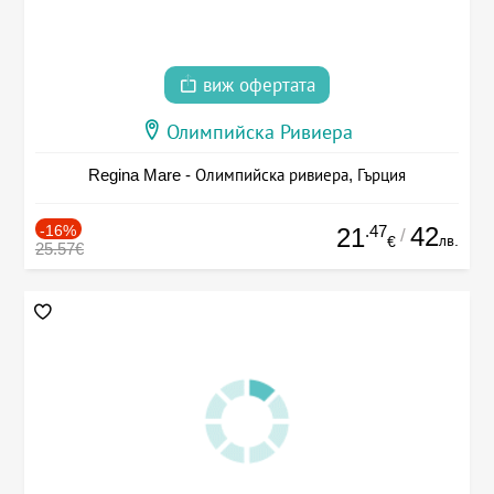
виж офертата
Олимпийска Ривиера
Regina Mare - Олимпийска ривиера, Гърция
-16%
.47
42
21
/
лв.
€
25.57€