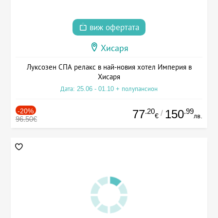
виж офертата
Хисаря
Луксозен СПА релакс в най-новия хотел Империя в
Хисаря
Дата: 25.06 - 01.10 + полупансион
-20%
.20
.99
77
150
/
€
лв.
96.50€