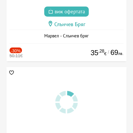
виж офертата
Слънчев Бряг
Марвел - Слънчев бряг
-30%
.28
69
35
/
лв.
€
50.11€