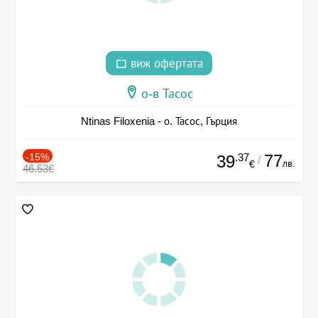
виж офертата
о-в Тасос
Ntinas Filoxenia - о. Тасос, Гърция
-15%
.37
77
39
/
лв.
€
46.53€