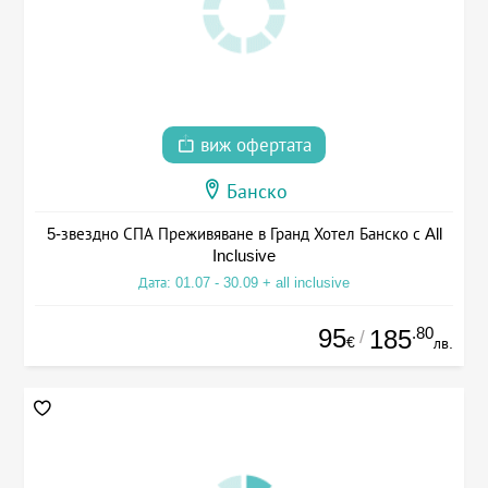
виж офертата
Банско
5-звездно СПА Преживяване в Гранд Хотел Банско с All
Inclusive
Дата: 01.07 - 30.09 + all inclusive
95
.80
185
/
€
лв.