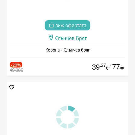
виж офертата
Слънчев Бряг
Корона - Слънчев бряг
-20%
.37
77
39
/
лв.
€
49.08€