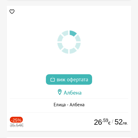
виж офертата
Албена
Елица - Албена
-25%
.59
52
26
/
лв.
€
35.54€