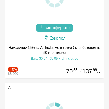
виж офертата
Созопол
Намаление 15% за All Inclusive в хотел Съни, Созопол на
50 м от плажа
Дата: 30.07 - 30.09 + all inclusive
-15%
.55
.98
70
137
/
€
лв.
83.00€