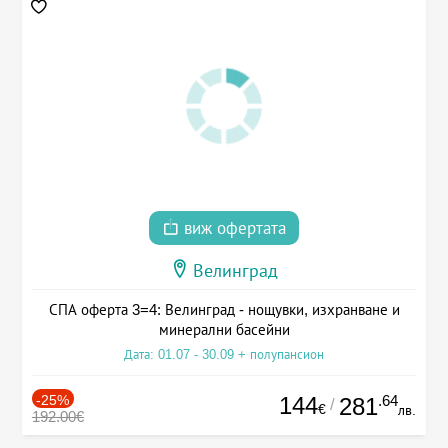
виж офертата
Велинград
СПА оферта 3=4: Велинград - нощувки, изхранване и
минерални басейни
Дата: 01.07 - 30.09 + полупансион
-25%
144
.64
281
/
€
лв.
192.00€