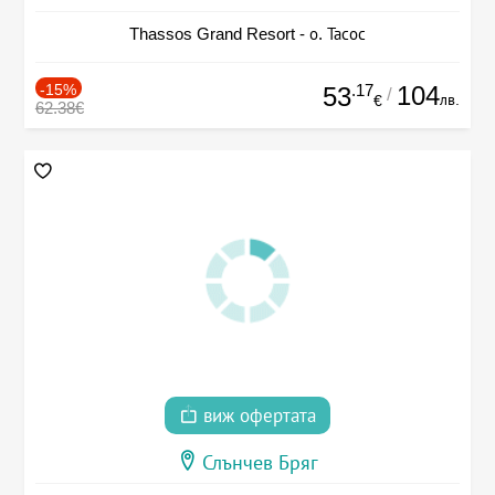
Thassos Grand Resort - о. Тасос
-15%
.17
104
53
/
лв.
€
62.38€
виж офертата
Слънчев Бряг