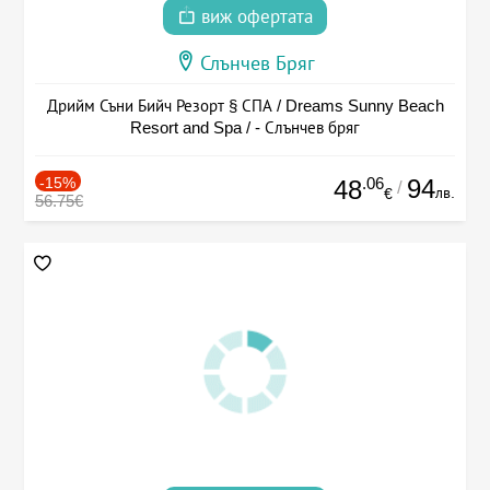
виж офертата
Слънчев Бряг
Дрийм Съни Бийч Резорт § СПА / Dreams Sunny Beach
Resort and Spa / - Слънчев бряг
-15%
.06
94
48
/
лв.
€
56.75€