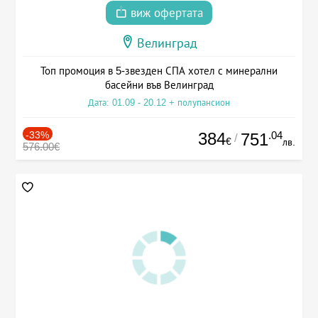
виж офертата
Велинград
Топ промоция в 5-звезден СПА хотел с минерални
басейни във Велинград
Дата: 01.09 - 20.12 + полупансион
-33%
384
.04
751
/
€
лв.
576.00€