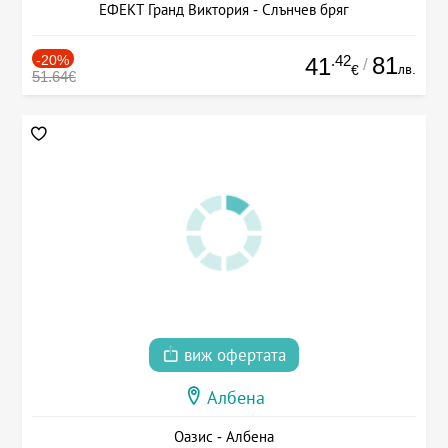
ЕФЕКТ Гранд Виктория - Слънчев бряг
-20%
.42
81
41
/
лв.
€
51.64€
виж офертата
Албена
Оазис - Албена