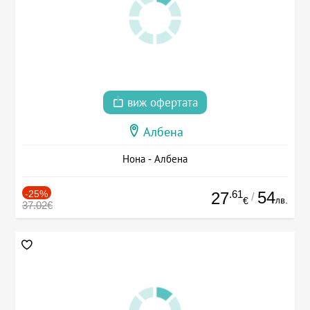
виж офертата
Албена
Нона - Албена
-25%
.61
54
27
/
лв.
€
37.02€