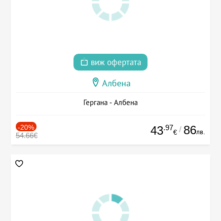
виж офертата
Албена
Гергана - Албена
-20%
.97
86
43
/
лв.
€
54.66€