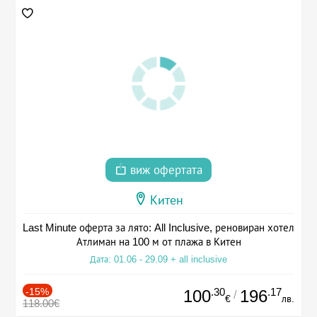
виж офертата
Китен
Last Minute оферта за лято: All Inclusive, реновиран хотел
Атлиман на 100 м от плажа в Китен
Дата: 01.06 - 29.09 + all inclusive
-15%
.30
.17
100
196
/
€
лв.
118.00€