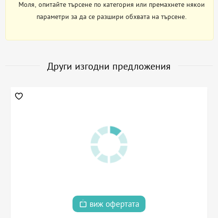
Моля, опитайте търсене по категория или премахнете някои
параметри за да се разшири обхвата на търсене.
Други изгодни предложения
виж офертата