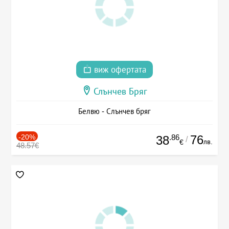
виж офертата
Слънчев Бряг
Белвю - Слънчев бряг
-20%
.86
76
38
/
лв.
€
48.57€