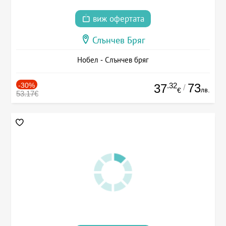
виж офертата
Слънчев Бряг
Нобел - Слънчев бряг
-30%
.32
73
37
/
лв.
€
53.17€