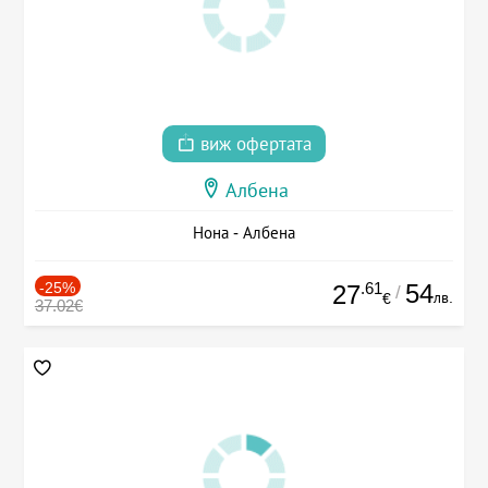
виж офертата
Албена
Нона - Албена
-25%
.61
54
27
/
лв.
€
37.02€