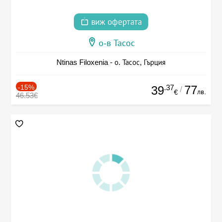
виж офертата
о-в Тасос
Ntinas Filoxenia - о. Тасос, Гърция
-15%
.37
77
39
/
лв.
€
46.53€