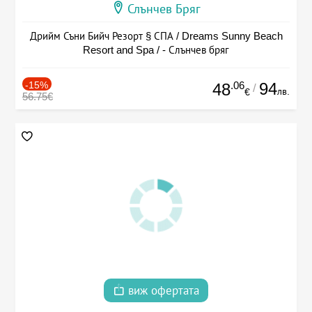
Слънчев Бряг
Дрийм Съни Бийч Резорт § СПА / Dreams Sunny Beach
Resort and Spa / - Слънчев бряг
-15%
.06
94
48
/
лв.
€
56.75€
виж офертата