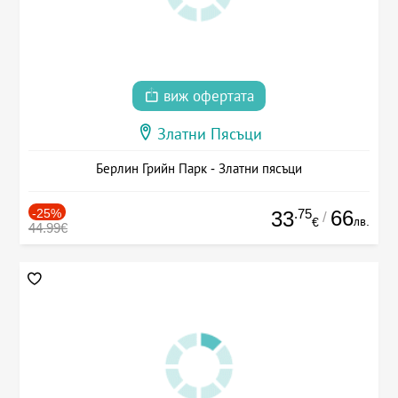
виж офертата
Златни Пясъци
Берлин Грийн Парк - Златни пясъци
-25%
.75
66
33
/
лв.
€
44.99€