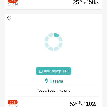
-25%
.57
50
25
/
лв.
€
34.05€
виж офертата
Кавала
Tosca Beach- Кавала
-30%
.15
102
52
/
лв.
€
74.65€