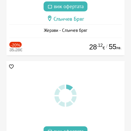
виж офертата
Слънчев Бряг
Жерави - Слънчев бряг
-20%
.12
55
28
/
лв.
€
35.28€