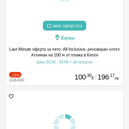
виж офертата
Китен
Last Minute оферта за лято: All Inclusive, реновиран хотел
Атлиман на 100 м от плажа в Китен
Дата: 01.06 - 29.09 + all inclusive
-15%
.30
.17
100
196
/
€
лв.
118.00€