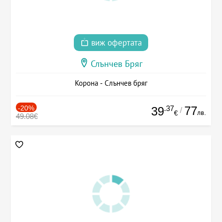
виж офертата
Слънчев Бряг
Корона - Слънчев бряг
-20%
.37
77
39
/
лв.
€
49.08€