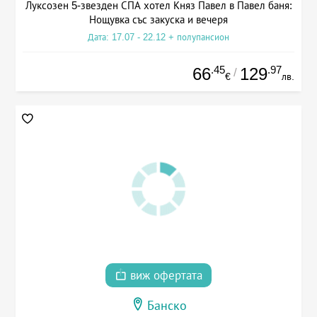
Луксозен 5-звезден СПА хотел Княз Павел в Павел баня:
Нощувка със закуска и вечеря
Дата: 17.07 - 22.12 + полупансион
.45
.97
66
129
/
€
лв.
виж офертата
Банско