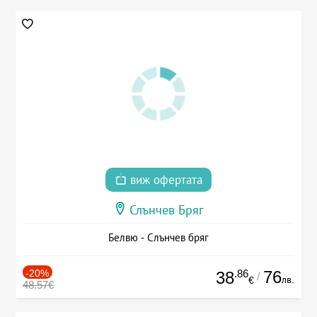
виж офертата
Слънчев Бряг
Белвю - Слънчев бряг
-20%
.86
76
38
/
лв.
€
48.57€