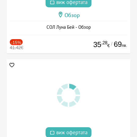
виж офертата
Обзор
СОЛ Луна Бей - Обзор
-15%
.28
69
35
/
лв.
€
41.42€
виж офертата