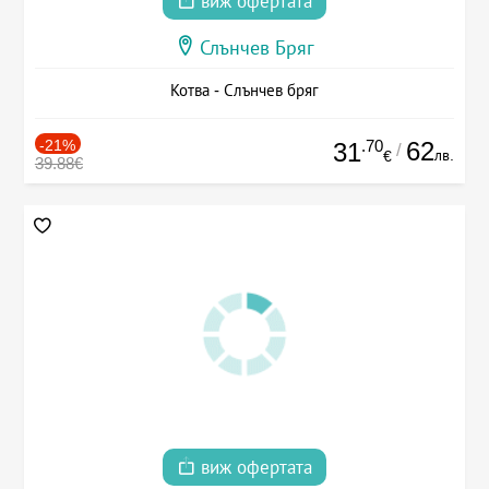
виж офертата
Слънчев Бряг
Котва - Слънчев бряг
-21%
.70
62
31
/
лв.
€
39.88€
виж офертата