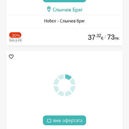
Слънчев Бряг
Нобел - Слънчев бряг
-30%
.32
73
37
/
лв.
€
53.17€
виж офертата