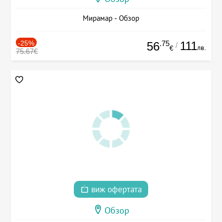
Мирамар - Обзор
-25%
.75
111
56
/
лв.
€
75.67€
виж офертата
Обзор