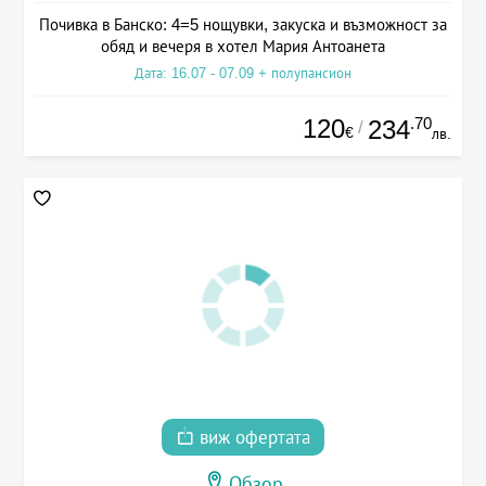
Почивка в Банско: 4=5 нощувки, закуска и възможност за
обяд и вечеря в хотел Мария Антоанета
Дата: 16.07 - 07.09 + полупансион
120
.70
234
/
€
лв.
виж офертата
Обзор