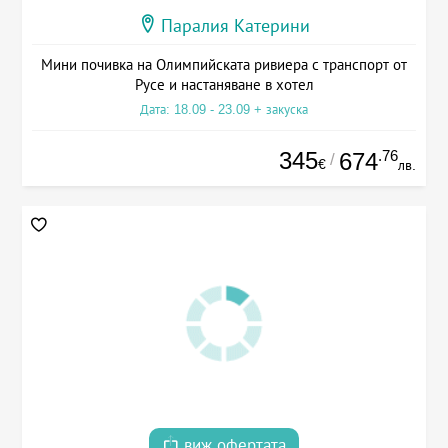
Паралия Катерини
Мини почивка на Олимпийската ривиера с транспорт от
Русе и настаняване в хотел
Дата: 18.09 - 23.09 + закуска
345
.76
674
/
€
лв.
виж офертата