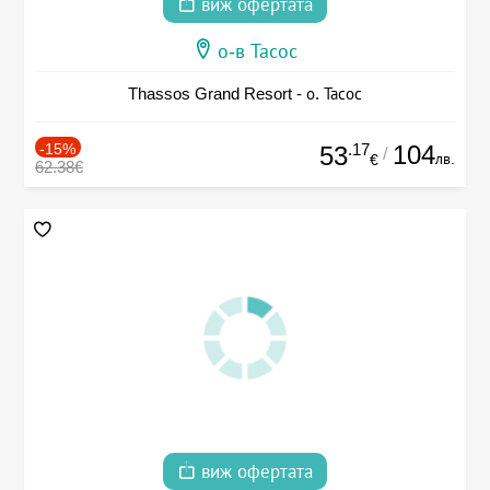
виж офертата
о-в Тасос
Thassos Grand Resort - о. Тасос
-15%
.17
104
53
/
лв.
€
62.38€
виж офертата