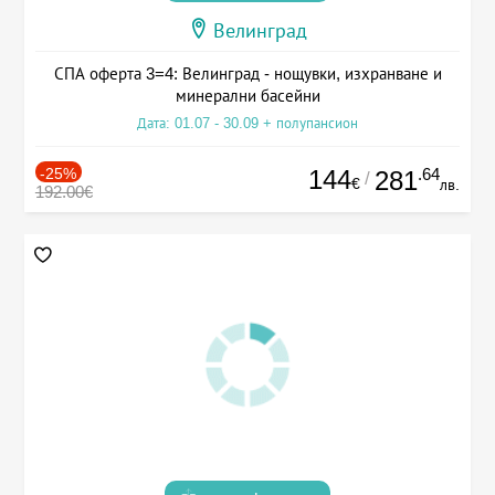
Велинград
СПА оферта 3=4: Велинград - нощувки, изхранване и
минерални басейни
Дата: 01.07 - 30.09 + полупансион
-25%
144
.64
281
/
€
лв.
192.00€