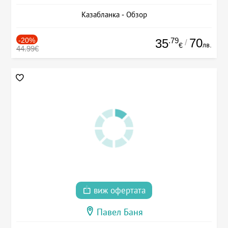
Казабланка - Обзор
-20%
.79
70
35
/
лв.
€
44.99€
виж офертата
Павел Баня