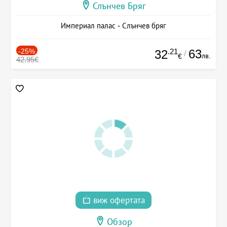
Слънчев Бряг
Империал палас - Слънчев бряг
-25%
.21
63
32
/
лв.
€
42.95€
виж офертата
Обзор