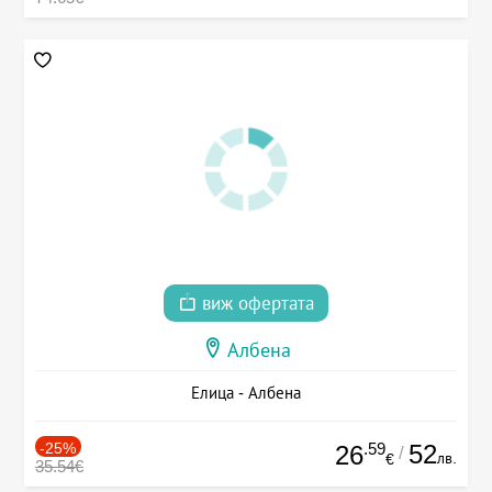
виж офертата
Албена
Елица - Албена
-25%
.59
52
26
/
лв.
€
35.54€