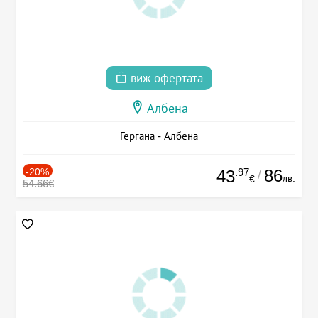
виж офертата
Албена
Гергана - Албена
-20%
.97
86
43
/
лв.
€
54.66€