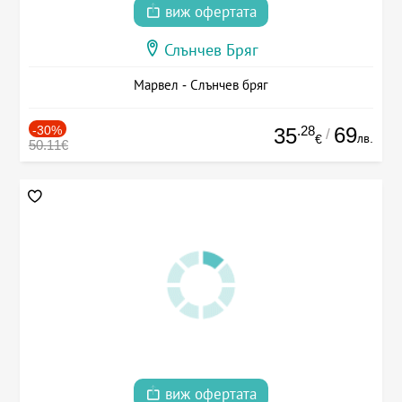
виж офертата
Слънчев Бряг
Марвел - Слънчев бряг
-30%
.28
69
35
/
лв.
€
50.11€
виж офертата