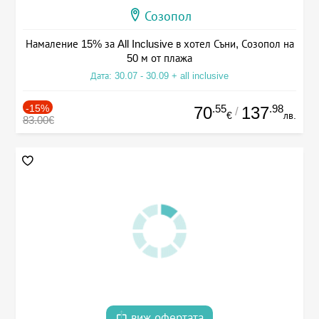
Созопол
Намаление 15% за All Inclusive в хотел Съни, Созопол на
50 м от плажа
Дата: 30.07 - 30.09 + all inclusive
-15%
.55
.98
70
137
/
€
лв.
83.00€
виж офертата