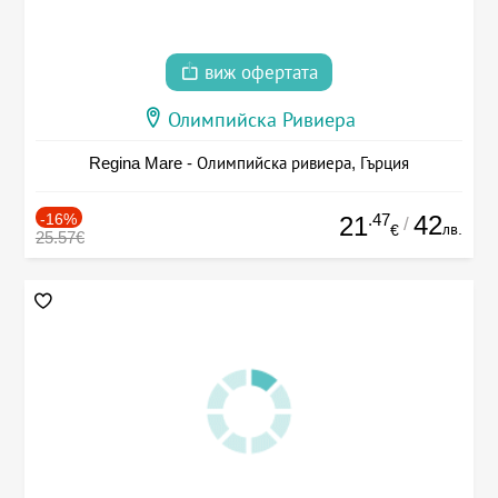
виж офертата
Олимпийска Ривиера
Regina Mare - Олимпийска ривиера, Гърция
-16%
.47
42
21
/
лв.
€
25.57€