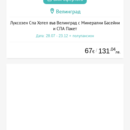
Велинград
Луксозен Спа Хотел във Велинград с Минерални Басейни
и СПА Пакет
Дата: 28.07 - 23.12 + полупансион
67
.04
131
/
€
лв.