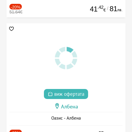
-20%
.42
81
41
/
лв.
€
51.64€
виж офертата
Албена
Оазис - Албена