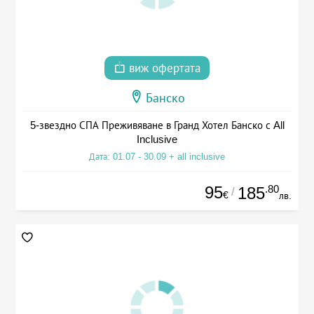
виж офертата
Банско
5-звездно СПА Преживяване в Гранд Хотел Банско с All
Inclusive
Дата: 01.07 - 30.09 + all inclusive
95
.80
185
/
€
лв.