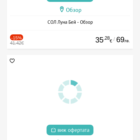
Обзор
СОЛ Луна Бей - Обзор
-15%
.28
69
35
/
лв.
€
41.42€
виж офертата