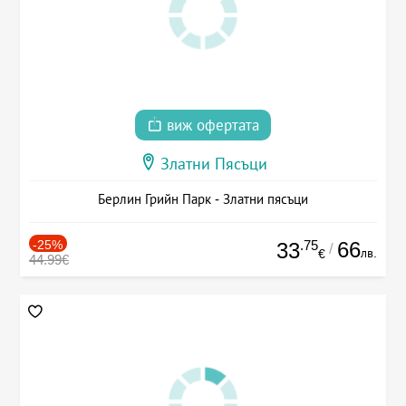
виж офертата
Златни Пясъци
Берлин Грийн Парк - Златни пясъци
-25%
.75
66
33
/
лв.
€
44.99€