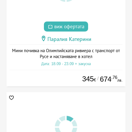
виж офертата
Паралия Катерини
Мини почивка на Олимпийската ривиера с транспорт от
Русе и настаняване в хотел
Дата: 18.09 - 23.09 + закуска
345
.76
674
/
€
лв.