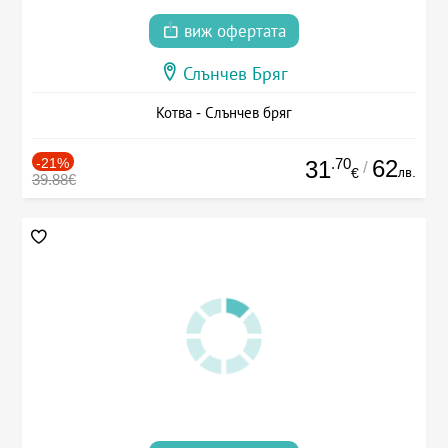
виж офертата
Слънчев Бряг
Котва - Слънчев бряг
-21%
.70
62
31
/
лв.
€
39.88€