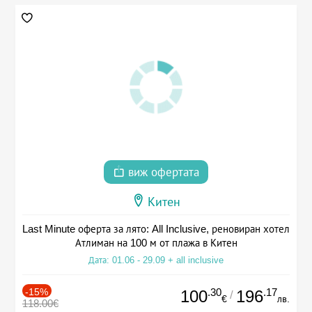
виж офертата
Китен
Last Minute оферта за лято: All Inclusive, реновиран хотел
Атлиман на 100 м от плажа в Китен
Дата: 01.06 - 29.09 + all inclusive
-15%
.30
.17
100
196
/
€
лв.
118.00€