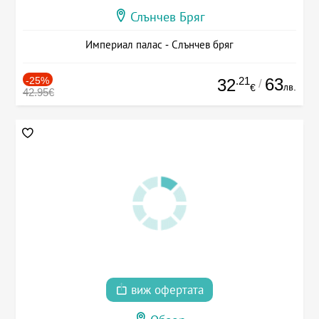
Слънчев Бряг
Империал палас - Слънчев бряг
-25%
.21
63
32
/
лв.
€
42.95€
виж офертата