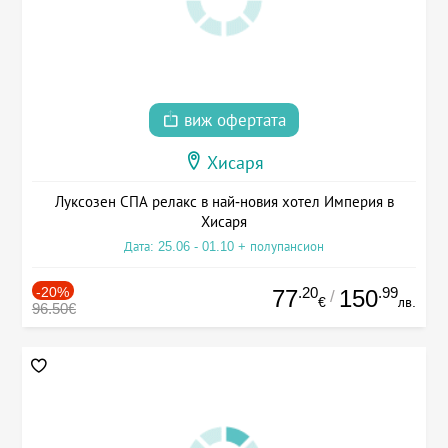
виж офертата
Хисаря
Луксозен СПА релакс в най-новия хотел Империя в
Хисаря
Дата: 25.06 - 01.10 + полупансион
-20%
.20
.99
77
150
/
€
лв.
96.50€