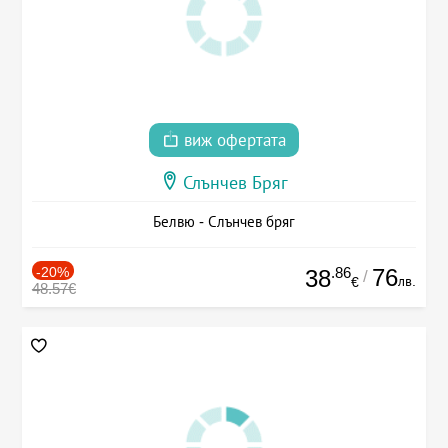
виж офертата
Слънчев Бряг
Белвю - Слънчев бряг
-20%
.86
76
38
/
лв.
€
48.57€