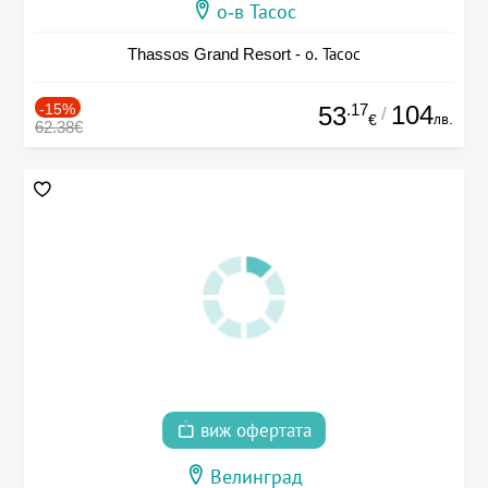
о-в Тасос
Thassos Grand Resort - о. Тасос
-15%
.17
104
53
/
лв.
€
62.38€
виж офертата
Велинград