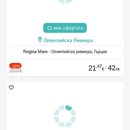
виж офертата
Олимпийска Ривиера
Regina Mare - Олимпийска ривиера, Гърция
-16%
.47
42
21
/
лв.
€
25.57€