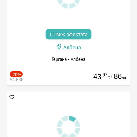
виж офертата
Албена
Гергана - Албена
-20%
.97
86
43
/
лв.
€
54.66€