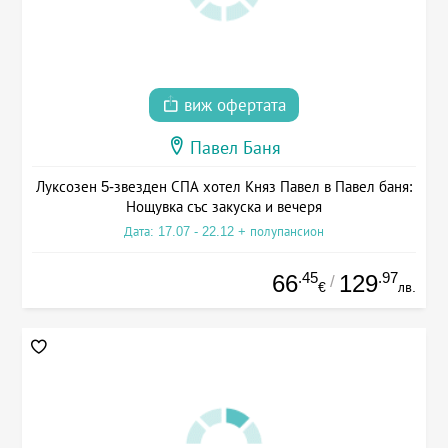
виж офертата
Павел Баня
Луксозен 5-звезден СПА хотел Княз Павел в Павел баня:
Нощувка със закуска и вечеря
Дата: 17.07 - 22.12 + полупансион
.45
.97
66
129
/
€
лв.