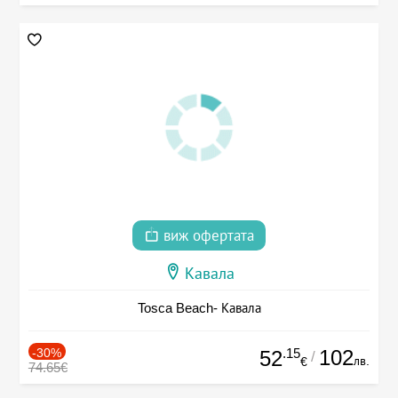
виж офертата
Кавала
Tosca Beach- Кавала
-30%
.15
102
52
/
лв.
€
74.65€