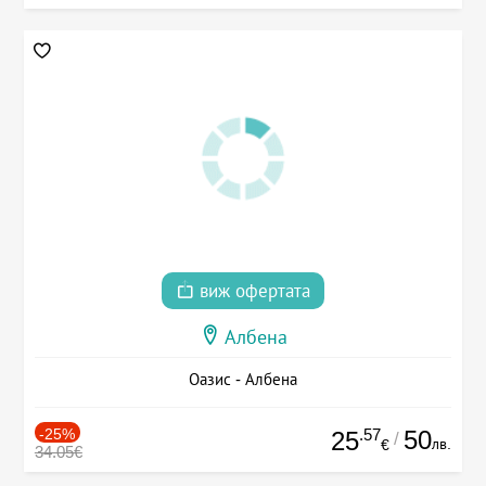
виж офертата
Албена
Оазис - Албена
-25%
.57
50
25
/
лв.
€
34.05€