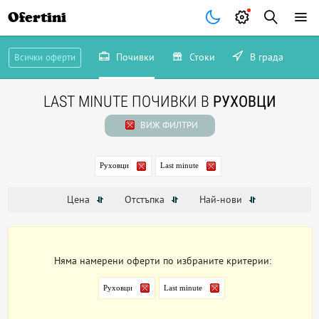
Ofertini
Почивки
Стоки
В града
Всички оферти
LAST MINUTE ПОЧИВКИ В
РУХОВЦИ
ВИЖ ФИЛТРИ
Руховци
Last minute
Цена
Отстъпка
Най-нови
Няма намерени оферти по избраните критерии:
Руховци
Last minute