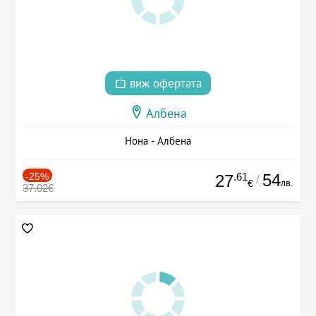
виж офертата
Албена
Нона - Албена
-25%
.61
54
27
/
лв.
€
37.02€