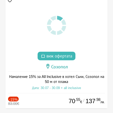
виж офертата
Созопол
Намаление 15% за All Inclusive в хотел Съни, Созопол на
50 м от плажа
Дата: 30.07 - 30.09 + all inclusive
-15%
.55
.98
70
137
/
€
лв.
83.00€