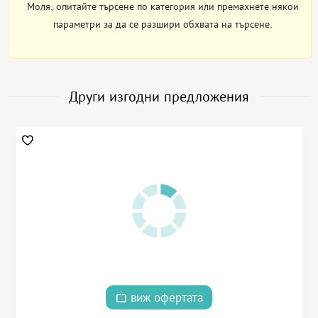
Моля, опитайте търсене по категория или премахнете някои
параметри за да се разшири обхвата на търсене.
Други изгодни предложения
виж офертата