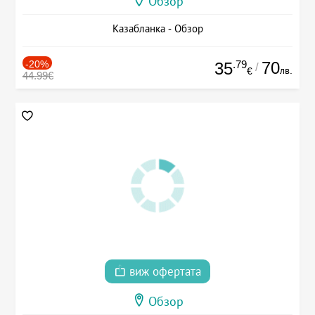
Обзор
Казабланка - Обзор
-20%
.79
70
35
/
лв.
€
44.99€
виж офертата
Обзор