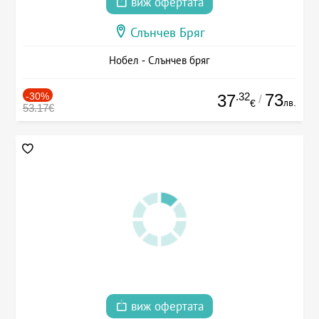
виж офертата
Слънчев Бряг
Нобел - Слънчев бряг
-30%
.32
73
37
/
лв.
€
53.17€
виж офертата