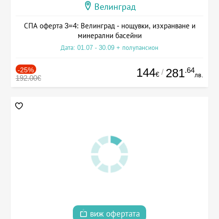
Велинград
СПА оферта 3=4: Велинград - нощувки, изхранване и
минерални басейни
Дата: 01.07 - 30.09 + полупансион
-25%
144
.64
281
/
€
лв.
192.00€
виж офертата