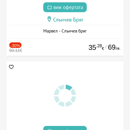
виж офертата
Слънчев Бряг
Марвел - Слънчев бряг
-30%
.28
69
35
/
лв.
€
50.11€