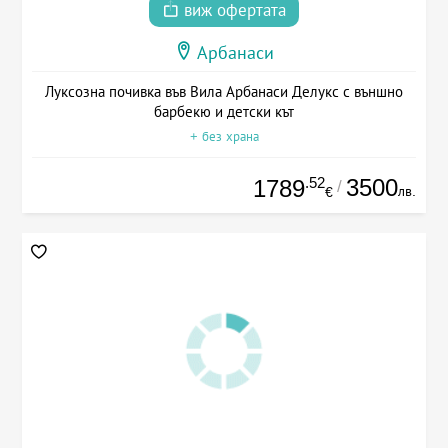
виж офертата
Арбанаси
Луксозна почивка във Вила Арбанаси Делукс с външно
барбекю и детски кът
+ без храна
.52
3500
1789
/
лв.
€