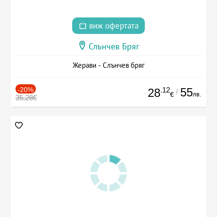
виж офертата
Слънчев Бряг
Жерави - Слънчев бряг
-20%
.12
55
28
/
лв.
€
35.28€