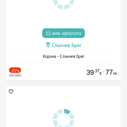
виж офертата
Слънчев Бряг
Корона - Слънчев бряг
-20%
.37
77
39
/
лв.
€
49.08€