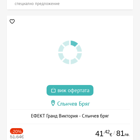
специално предложение
виж офертата
Слънчев Бряг
ЕФЕКТ Гранд Виктория - Слънчев бряг
-20%
.42
81
41
/
лв.
€
51.64€