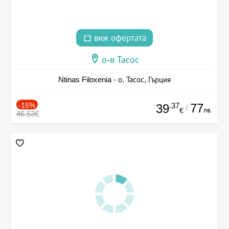
виж офертата
о-в Тасос
Ntinas Filoxenia - о. Тасос, Гърция
-15%
.37
77
39
/
лв.
€
46.53€