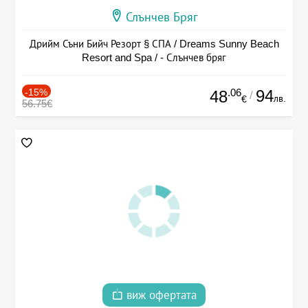
Слънчев Бряг
Дрийм Съни Бийч Резорт § СПА / Dreams Sunny Beach
Resort and Spa / - Слънчев бряг
-15%
.06
94
48
/
лв.
€
56.75€
виж офертата