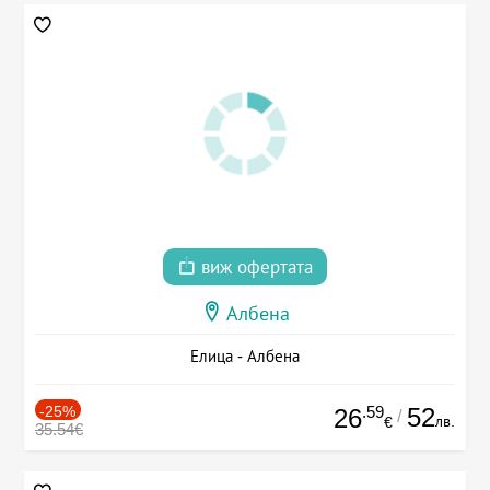
виж офертата
Албена
Елица - Албена
-25%
.59
52
26
/
лв.
€
35.54€