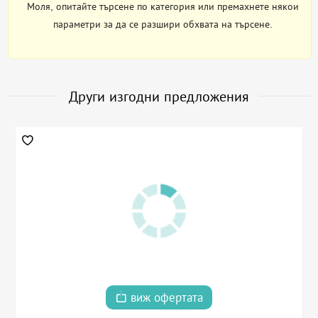
Моля, опитайте търсене по категория или премахнете някои
параметри за да се разшири обхвата на търсене.
Други изгодни предложения
виж офертата