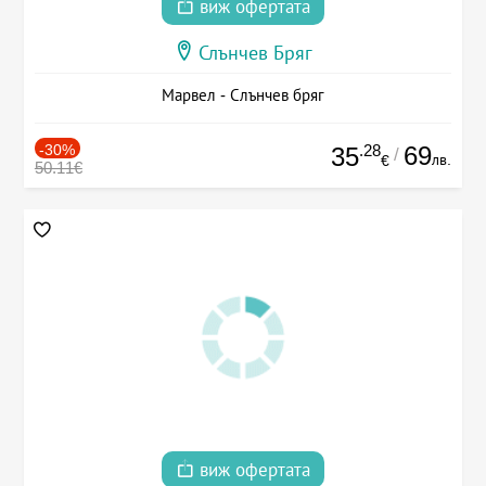
виж офертата
Слънчев Бряг
Марвел - Слънчев бряг
-30%
.28
69
35
/
лв.
€
50.11€
виж офертата