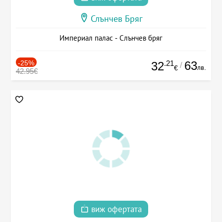
Слънчев Бряг
Империал палас - Слънчев бряг
-25%
.21
63
32
/
лв.
€
42.95€
виж офертата