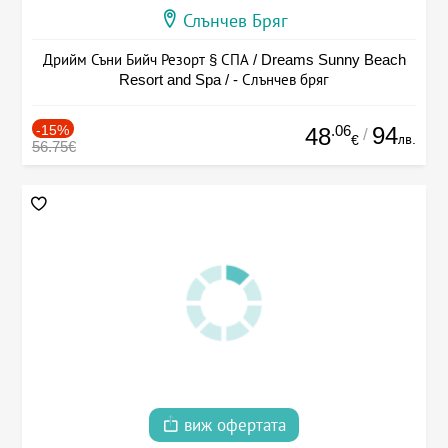
Слънчев Бряг
Дрийм Съни Бийч Резорт § СПА / Dreams Sunny Beach
Resort and Spa / - Слънчев бряг
-15%
.06
94
48
/
лв.
€
56.75€
виж офертата