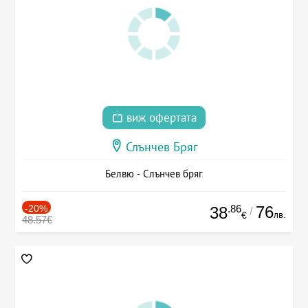
виж офертата
Слънчев Бряг
Белвю - Слънчев бряг
-20%
.86
76
38
/
лв.
€
48.57€