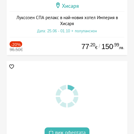
Хисаря
Луксозен СПА релакс в най-новия хотел Империя в
Хисаря
Дата: 25.06 - 01.10 + полупансион
-20%
.20
.99
77
150
/
€
лв.
96.50€
виж офертата