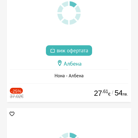
виж офертата
Албена
Нона - Албена
-25%
.61
54
27
/
лв.
€
37.02€