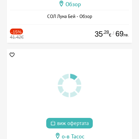
Обзор
СОЛ Луна Бей - Обзор
-15%
.28
69
35
/
лв.
€
41.42€
виж офертата
о-в Тасос