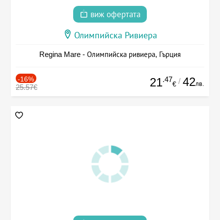
виж офертата
Олимпийска Ривиера
Regina Mare - Олимпийска ривиера, Гърция
-16%
.47
42
21
/
лв.
€
25.57€