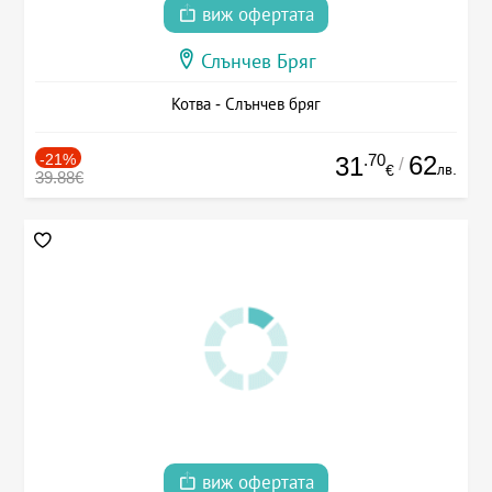
виж офертата
Слънчев Бряг
Котва - Слънчев бряг
-21%
.70
62
31
/
лв.
€
39.88€
виж офертата