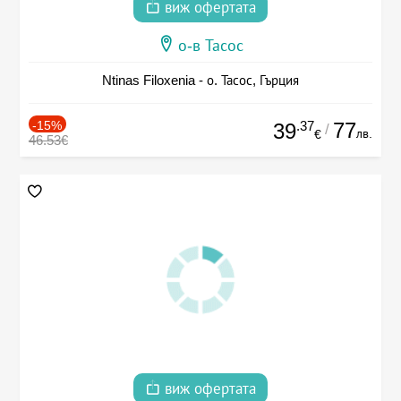
виж офертата
о-в Тасос
Ntinas Filoxenia - о. Тасос, Гърция
-15%
.37
77
39
/
лв.
€
46.53€
виж офертата