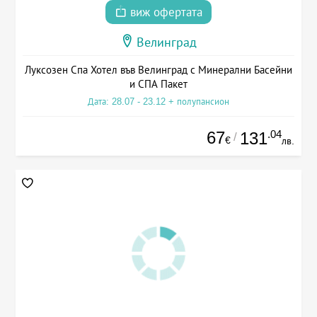
виж офертата
Велинград
Луксозен Спа Хотел във Велинград с Минерални Басейни
и СПА Пакет
Дата: 28.07 - 23.12 + полупансион
67
.04
131
/
€
лв.