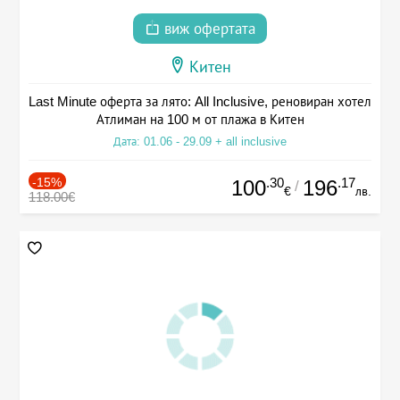
виж офертата
Китен
Last Minute оферта за лято: All Inclusive, реновиран хотел
Атлиман на 100 м от плажа в Китен
Дата: 01.06 - 29.09 + all inclusive
-15%
.30
.17
100
196
/
€
лв.
118.00€