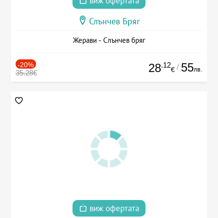
виж офертата
Слънчев Бряг
Жерави - Слънчев бряг
-20%
.12
55
28
/
лв.
€
35.28€
виж офертата