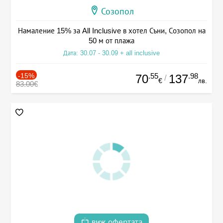
Созопол
Намаление 15% за All Inclusive в хотел Съни, Созопол на
50 м от плажа
Дата: 30.07 - 30.09 + all inclusive
-15%
.55
.98
70
137
/
€
лв.
83.00€
виж офертата