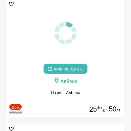
виж офертата
Албена
Оазис - Албена
-25%
.57
50
25
/
лв.
€
34.05€