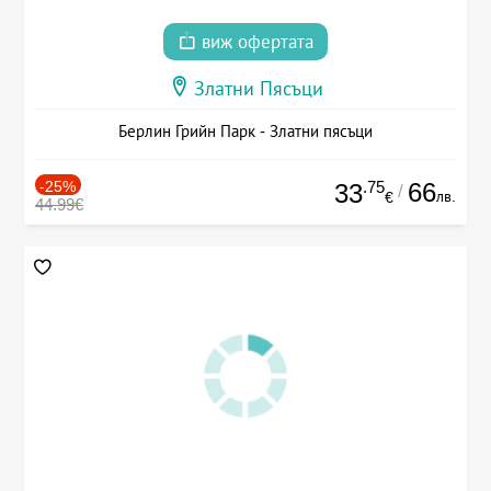
виж офертата
Златни Пясъци
Берлин Грийн Парк - Златни пясъци
-25%
.75
66
33
/
лв.
€
44.99€