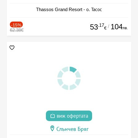
Thassos Grand Resort - о. Тасос
-15%
.17
104
53
/
лв.
€
62.38€
виж офертата
Слънчев Бряг