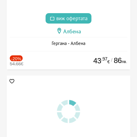
виж офертата
Албена
Гергана - Албена
-20%
.97
86
43
/
лв.
€
54.66€