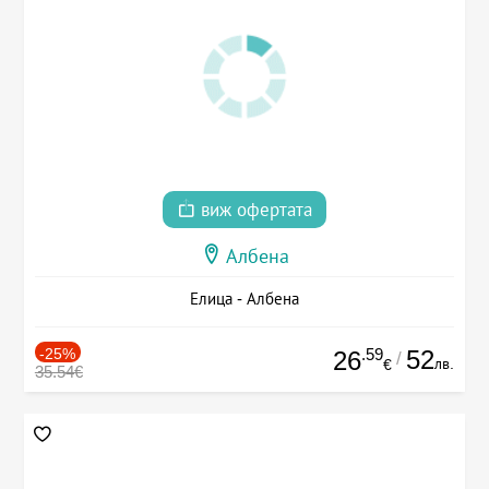
виж офертата
Албена
Елица - Албена
-25%
.59
52
26
/
лв.
€
35.54€