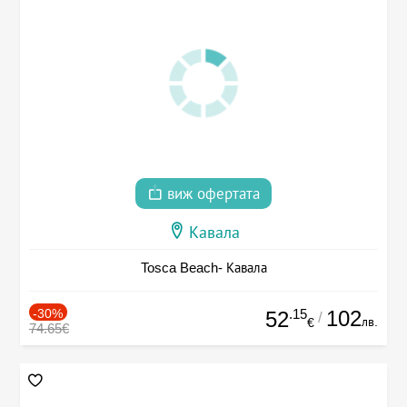
виж офертата
Кавала
Tosca Beach- Кавала
-30%
.15
102
52
/
лв.
€
74.65€