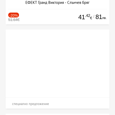
ЕФЕКТ Гранд Виктория - Слънчев бряг
-20%
.42
81
41
/
лв.
€
51.64€
специално предложение