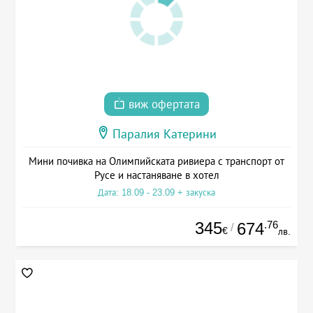
виж офертата
Паралия Катерини
Мини почивка на Олимпийската ривиера с транспорт от
Русе и настаняване в хотел
Дата: 18.09 - 23.09 + закуска
345
.76
674
/
€
лв.