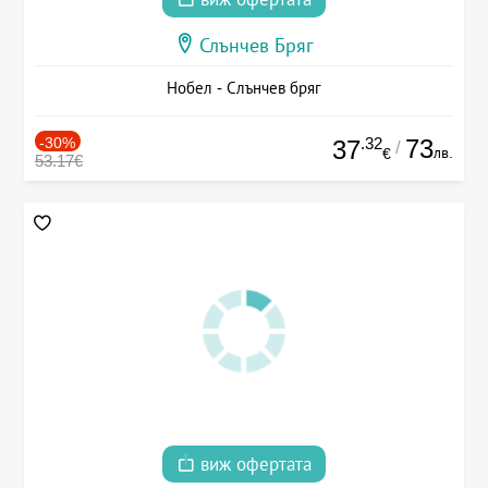
Слънчев Бряг
Нобел - Слънчев бряг
-30%
.32
73
37
/
лв.
€
53.17€
виж офертата