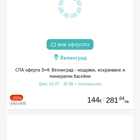
виж офертата
Велинград
СПА оферта 3=4: Велинград - нощувки, изхранване и
минерални басейни
Дата: 01.07 - 30.09 + полупансион
-25%
144
.64
281
/
€
лв.
192.00€