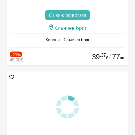
виж офертата
Слънчев Бряг
Корона - Слънчев бряг
-20%
.37
77
39
/
лв.
€
49.08€