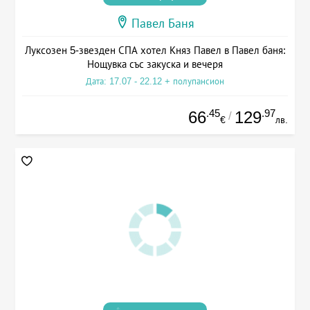
Павел Баня
Луксозен 5-звезден СПА хотел Княз Павел в Павел баня:
Нощувка със закуска и вечеря
Дата: 17.07 - 22.12 + полупансион
.45
.97
66
129
/
€
лв.