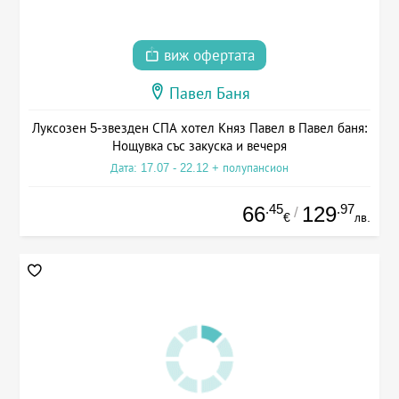
виж офертата
Павел Баня
Луксозен 5-звезден СПА хотел Княз Павел в Павел баня:
Нощувка със закуска и вечеря
Дата: 17.07 - 22.12 + полупансион
.45
.97
66
129
/
€
лв.