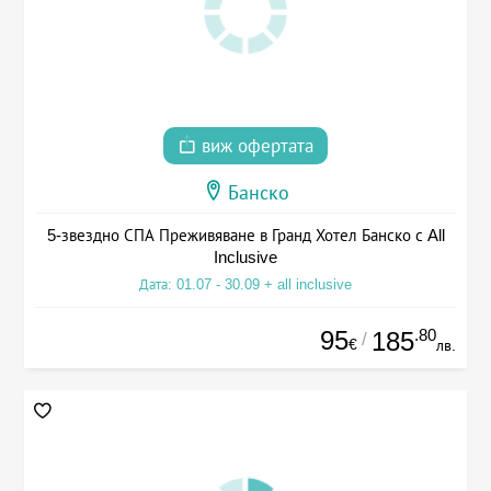
виж офертата
Банско
5-звездно СПА Преживяване в Гранд Хотел Банско с All
Inclusive
Дата: 01.07 - 30.09 + all inclusive
95
.80
185
/
€
лв.