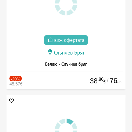
виж офертата
Слънчев Бряг
Белвю - Слънчев бряг
-20%
.86
76
38
/
лв.
€
48.57€