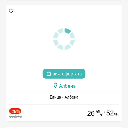
виж офертата
Албена
Елица - Албена
-25%
.59
52
26
/
лв.
€
35.54€