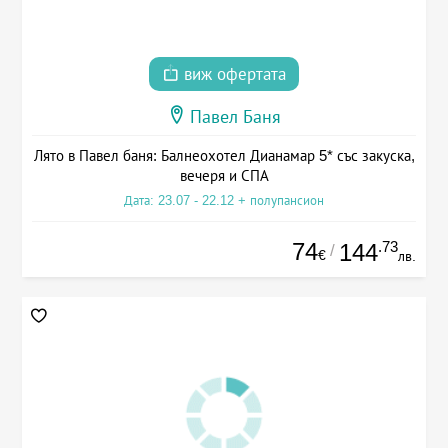
виж офертата
Павел Баня
Лято в Павел баня: Балнеохотел Дианамар 5* със закуска,
вечеря и СПА
Дата: 23.07 - 22.12 + полупансион
74
.73
144
/
€
лв.