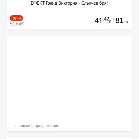
ЕФЕКТ Гранд Виктория - Слънчев бряг
-20%
.42
81
41
/
лв.
€
51.64€
специално предложение