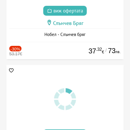
виж офертата
Слънчев Бряг
Нобел - Слънчев бряг
-30%
.32
73
37
/
лв.
€
53.17€