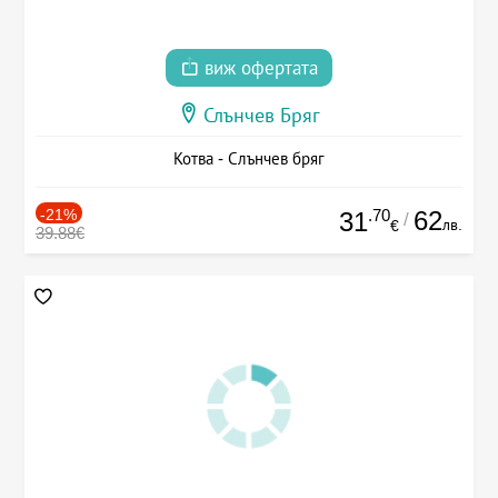
виж офертата
Слънчев Бряг
Котва - Слънчев бряг
-21%
.70
62
31
/
лв.
€
39.88€