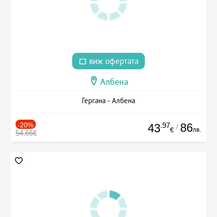
виж офертата
Албена
Гергана - Албена
-20%
.97
86
43
/
лв.
€
54.66€