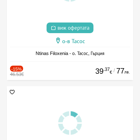
виж офертата
о-в Тасос
Ntinas Filoxenia - о. Тасос, Гърция
-15%
.37
77
39
/
лв.
€
46.53€