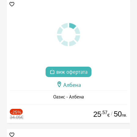
виж офертата
Албена
Оазис - Албена
-25%
.57
50
25
/
лв.
€
34.05€