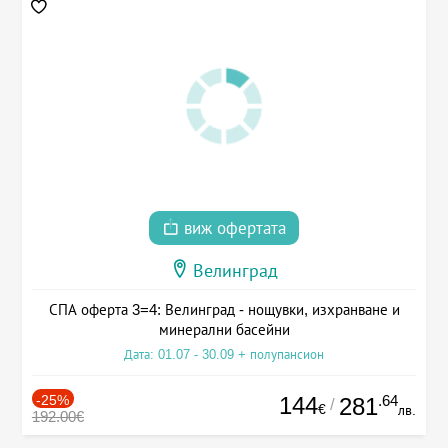
виж офертата
Велинград
СПА оферта 3=4: Велинград - нощувки, изхранване и
минерални басейни
Дата: 01.07 - 30.09 + полупансион
-25%
144
.64
281
/
€
лв.
192.00€