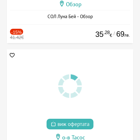
Обзор
СОЛ Луна Бей - Обзор
-15%
.28
69
35
/
лв.
€
41.42€
виж офертата
о-в Тасос