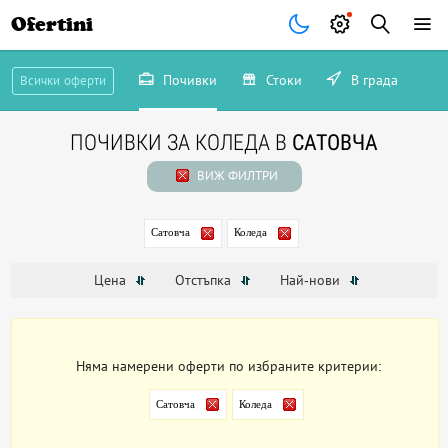
Ofertini
Почивки
Стоки
В града
Всички оферти
ПОЧИВКИ ЗА КОЛЕДА В
САТОВЧА
ВИЖ ФИЛТРИ
Сатовча
Коледа
Цена
Отстъпка
Най-нови
Няма намерени оферти по избраните критерии:
Сатовча
Коледа