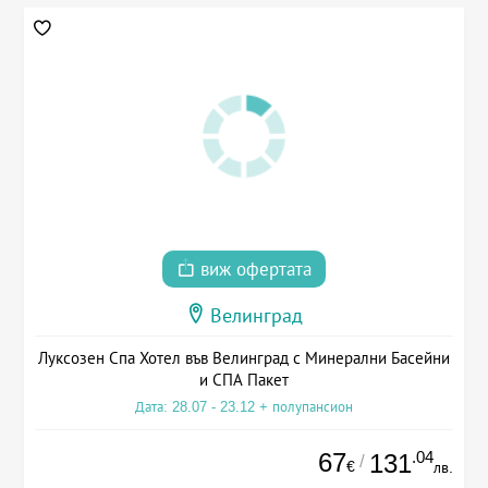
виж офертата
Велинград
Луксозен Спа Хотел във Велинград с Минерални Басейни
и СПА Пакет
Дата: 28.07 - 23.12 + полупансион
67
.04
131
/
€
лв.