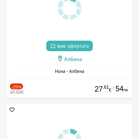
виж офертата
Албена
Нона - Албена
-25%
.61
54
27
/
лв.
€
37.02€