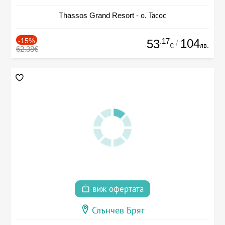
Thassos Grand Resort - о. Тасос
-15%
.17
104
53
/
лв.
€
62.38€
виж офертата
Слънчев Бряг