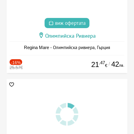
виж офертата
Олимпийска Ривиера
Regina Mare - Олимпийска ривиера, Гърция
-16%
.47
42
21
/
лв.
€
25.57€