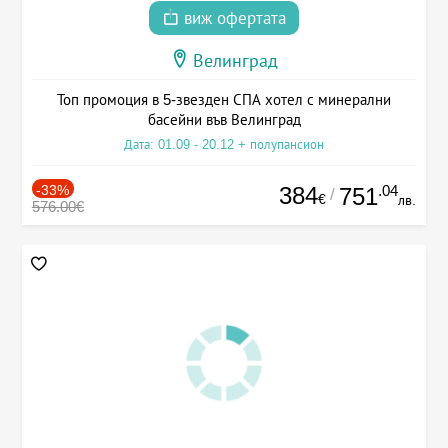
виж офертата
Велинград
Топ промоция в 5-звезден СПА хотел с минерални
басейни във Велинград
Дата: 01.09 - 20.12 + полупансион
-33%
384
.04
751
/
€
лв.
576.00€