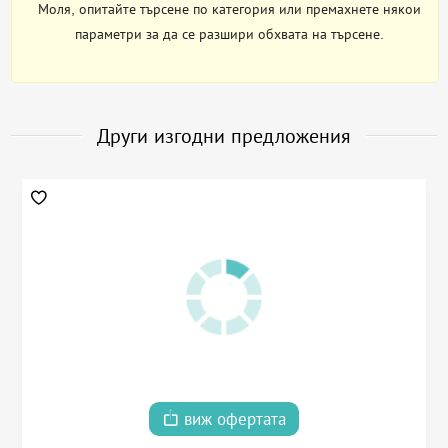
Моля, опитайте търсене по категория или премахнете някои
параметри за да се разшири обхвата на търсене.
Други изгодни предложения
виж офертата