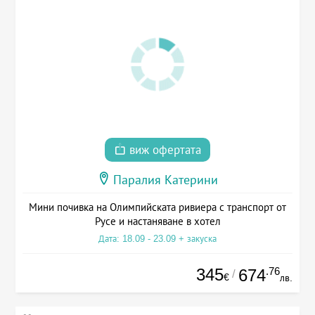
виж офертата
Паралия Катерини
Мини почивка на Олимпийската ривиера с транспорт от
Русе и настаняване в хотел
Дата: 18.09 - 23.09 + закуска
345
.76
674
/
€
лв.