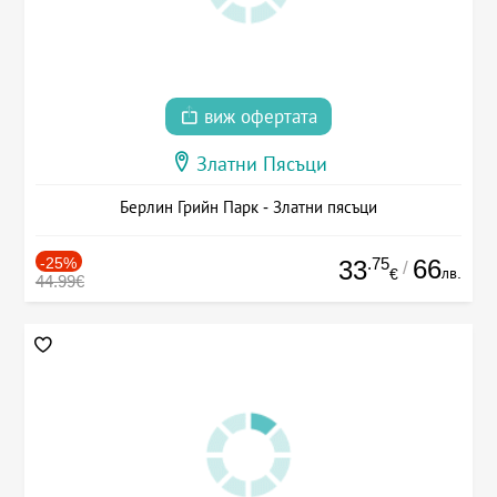
виж офертата
Златни Пясъци
Берлин Грийн Парк - Златни пясъци
-25%
.75
66
33
/
лв.
€
44.99€