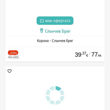
виж офертата
Слънчев Бряг
Корона - Слънчев бряг
-20%
.37
77
39
/
лв.
€
49.08€