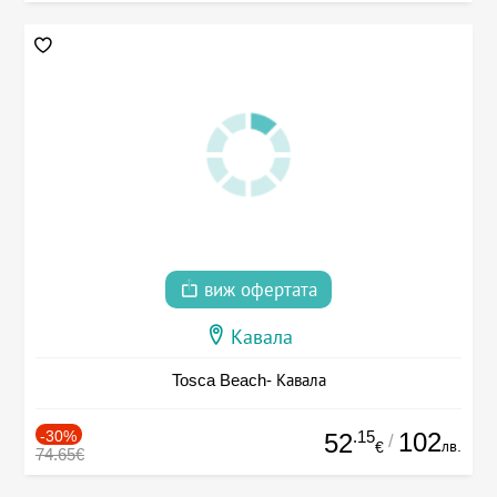
виж офертата
Кавала
Tosca Beach- Кавала
-30%
.15
102
52
/
лв.
€
74.65€