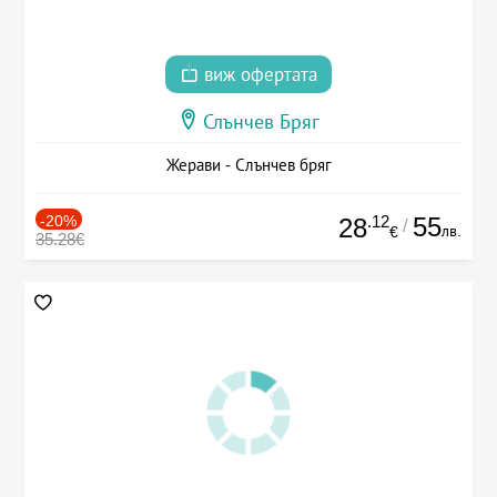
виж офертата
Слънчев Бряг
Жерави - Слънчев бряг
-20%
.12
55
28
/
лв.
€
35.28€