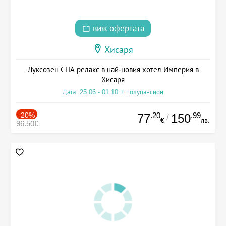
виж офертата
Хисаря
Луксозен СПА релакс в най-новия хотел Империя в
Хисаря
Дата: 25.06 - 01.10 + полупансион
-20%
.20
.99
77
150
/
€
лв.
96.50€