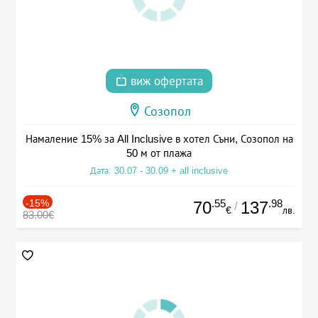
виж офертата
Созопол
Намаление 15% за All Inclusive в хотел Съни, Созопол на
50 м от плажа
Дата: 30.07 - 30.09 + all inclusive
-15%
.55
.98
70
137
/
€
лв.
83.00€