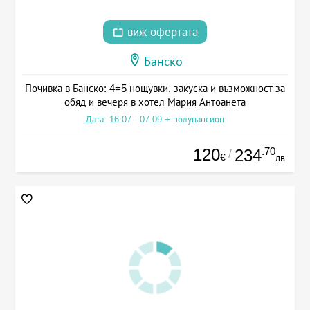
виж офертата
Банско
Почивка в Банско: 4=5 нощувки, закуска и възможност за
обяд и вечеря в хотел Мария Антоанета
Дата: 16.07 - 07.09 + полупансион
120
.70
234
/
€
лв.