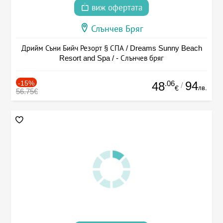
виж офертата
Слънчев Бряг
Дрийм Съни Бийч Резорт § СПА / Dreams Sunny Beach
Resort and Spa / - Слънчев бряг
-15%
.06
94
48
/
лв.
€
56.75€