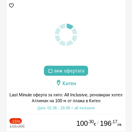
виж офертата
Китен
Last Minute оферта за лято: All Inclusive, реновиран хотел
Атлиман на 100 м от плажа в Китен
Дата: 01.06 - 29.09 + all inclusive
-15%
.30
.17
100
196
/
€
лв.
118.00€