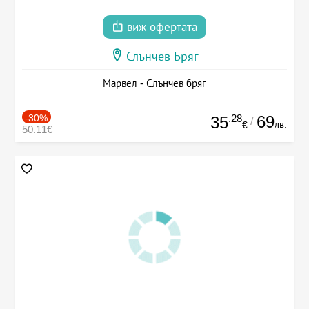
виж офертата
Слънчев Бряг
Марвел - Слънчев бряг
-30%
.28
69
35
/
лв.
€
50.11€