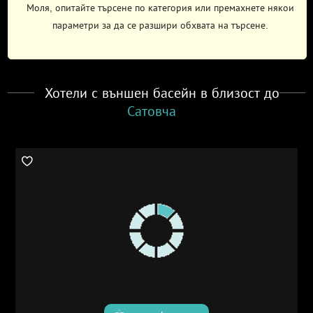
Моля, опитайте търсене по категория или премахнете някои
параметри за да се разшири обхвата на търсене.
Хотели с външен басейн в близост до
Сатовча