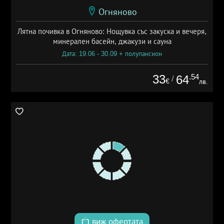
Огняново
Лятна почивка в Огняново: Нощувка със закуска и вечеря,
минерален басейн, джакузи и сауна
Дата: 19.06 - 30.09 + полупансион
33
.54
64
/
€
лв.
виж офертата