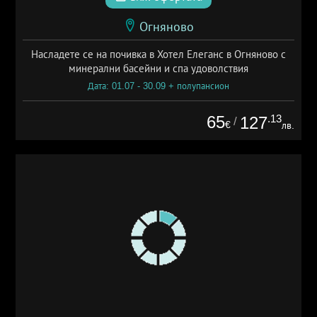
Огняново
Насладете се на почивка в Хотел Елеганс в Огняново с
минерални басейни и спа удоволствия
Дата: 01.07 - 30.09 + полупансион
65
.13
127
/
€
лв.