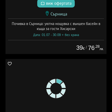
виж офертата
Сърница
Почивка в Сърница: уютна нощувка с външен басейн в
къща за гости Хисарски
Дата: 01.07 - 30.09 + без храна
39
.28
76
/
€
лв.