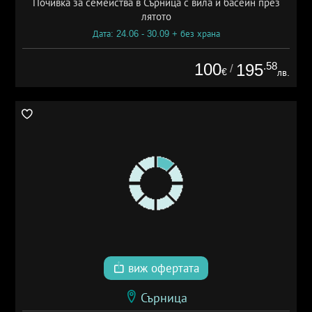
Почивка за семейства в Сърница с вила и басейн през
лятото
Дата: 24.06 - 30.09 + без храна
100
.58
195
/
€
лв.
виж офертата
Сърница