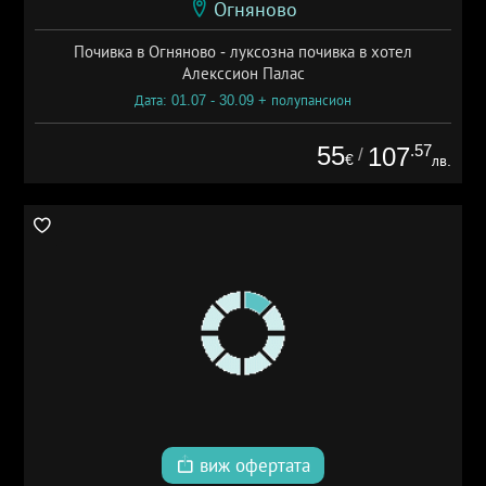
Огняново
Почивка в Огняново - луксозна почивка в хотел
Алекссион Палас
Дата: 01.07 - 30.09 + полупансион
55
.57
107
/
€
лв.
виж офертата