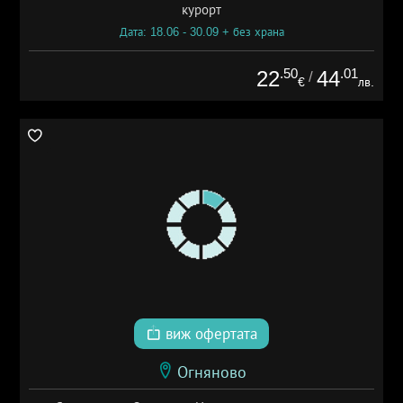
курорт
Дата: 18.06 - 30.09 + без храна
.50
.01
22
44
/
€
лв.
виж офертата
Огняново