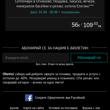
Септември в Огняново: Нощувка, закуска, вечеря,
минерални басейни и релакс хотела Елеганс***
Дата: 01.09 - 30.09 + полупансион
56
.53
109
/
€
лв.
АБОНИРАЙ СЕ ЗА НАШИЯ Е-БЮЛЕТИН
Без спам. Отказ по всяко време.
Ofertini
събира най-добрите оферти за почивки, продукти и услуги с
отстъпки до -60%. Резервирай уикенд в планината, СПА релакс или
пазарувай изгодно – всичко на едно място!
Следете Офертините във Facebook
Архив
Карта на сайта
Условия за ползване
Връзка с нас