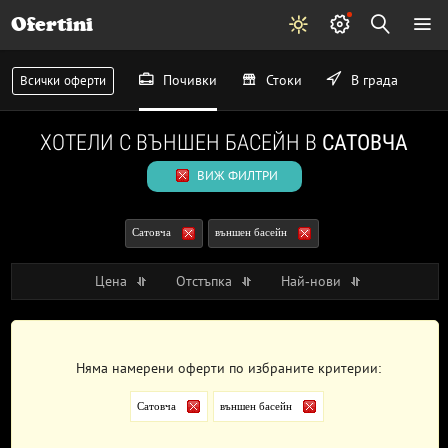
Ofertini
Почивки
Стоки
В града
Всички оферти
ХОТЕЛИ С ВЪНШЕН БАСЕЙН В
САТОВЧА
ВИЖ ФИЛТРИ
Сатовча
външен басейн
Цена
Отстъпка
Най-нови
Няма намерени оферти по избраните критерии:
Сатовча
външен басейн