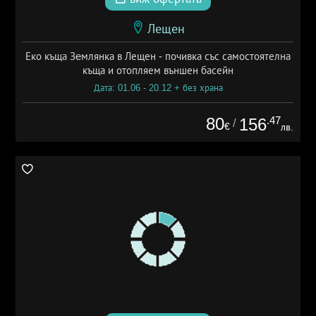
Лещен
Еко къща Зeмлянка в Лещен - почивка със самостоятелна
къща и отопляем външен басейн
Дата: 01.06 - 20.12 + без храна
80
.47
156
/
€
лв.