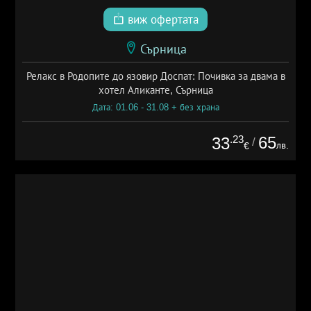
виж офертата
Сърница
Релакс в Родопите до язовир Доспат: Почивка за двама в
хотел Аликанте, Сърница
Дата: 01.06 - 31.08 + без храна
.23
65
33
/
лв.
€