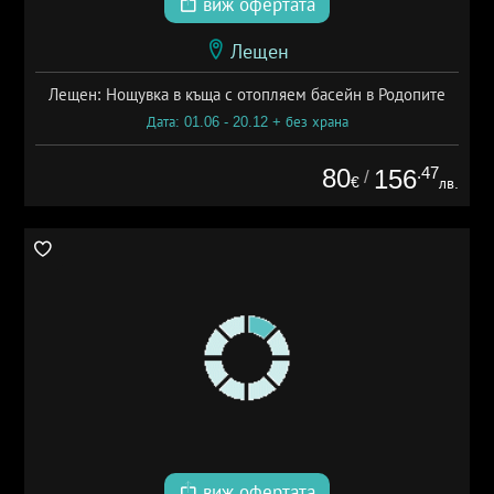
виж офертата
Лещен
Лещен: Нощувка в къща с отопляем басейн в Родопите
Дата: 01.06 - 20.12 + без храна
80
.47
156
/
€
лв.
виж офертата