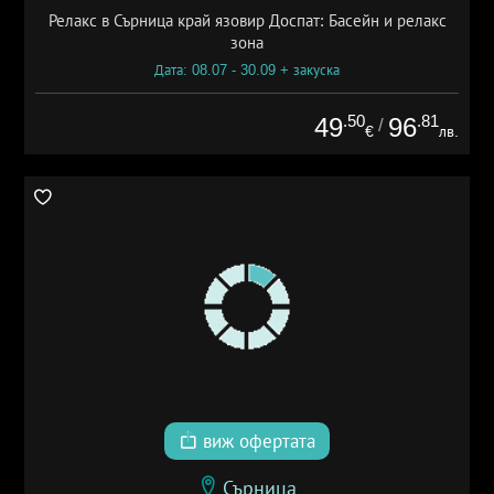
Релакс в Сърница край язовир Доспат: Басейн и релакс
зона
Дата: 08.07 - 30.09 + закуска
.50
.81
49
96
/
€
лв.
виж офертата
Сърница