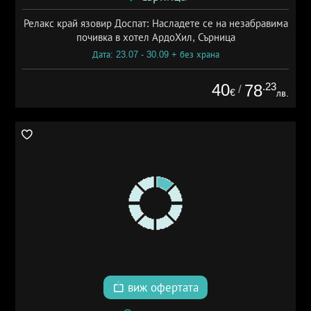
Релакс край язовир Доспат: Насладете се на незабравима
почивка в хотел АрдоХил, Сърница
Дата: 23.07 - 30.09 + без храна
40
.23
78
/
€
лв.
виж офертата