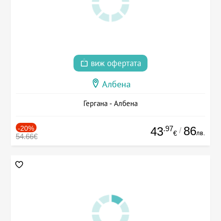
виж офертата
Албена
Гергана - Албена
-20%
.97
86
43
/
лв.
€
54.66€