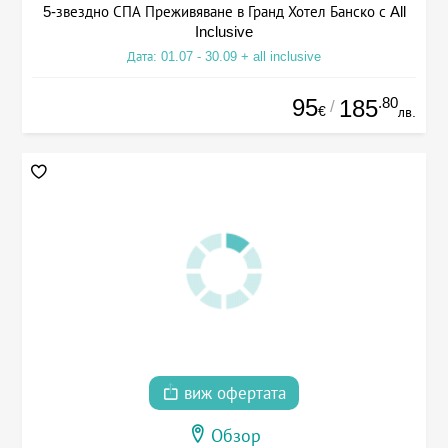
5-звездно СПА Преживяване в Гранд Хотел Банско с All
Inclusive
Дата: 01.07 - 30.09 + all inclusive
95
.80
185
/
€
лв.
виж офертата
Обзор