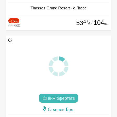
Thassos Grand Resort - о. Тасос
-15%
.17
104
53
/
лв.
€
62.38€
виж офертата
Слънчев Бряг