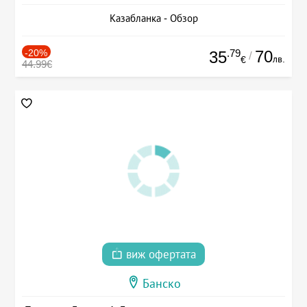
Казабланка - Обзор
-20%
.79
70
35
/
лв.
€
44.99€
виж офертата
Банско