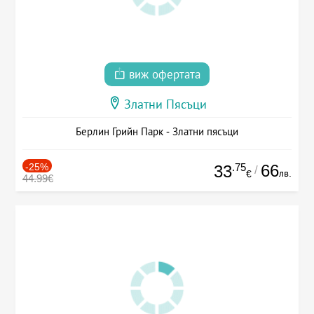
виж офертата
Златни Пясъци
Берлин Грийн Парк - Златни пясъци
-25%
.75
66
33
/
лв.
€
44.99€