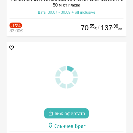
50 м от плажа
Дата: 30.07 - 30.09 + all inclusive
-15%
.55
.98
70
137
/
€
лв.
83.00€
виж офертата
Слънчев Бряг