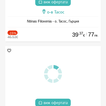
виж офертата
о-в Тасос
Ntinas Filoxenia - о. Тасос, Гърция
-15%
.37
77
39
/
лв.
€
46.53€
виж офертата