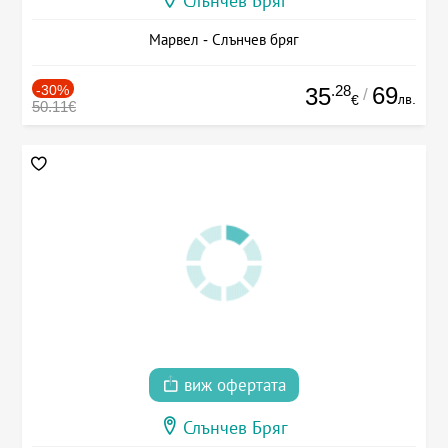
Слънчев Бряг
Марвел - Слънчев бряг
-30%
.28
69
35
/
лв.
€
50.11€
виж офертата
Слънчев Бряг