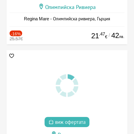
Олимпийска Ривиера
Regina Mare - Олимпийска ривиера, Гърция
-16%
.47
42
21
/
лв.
€
25.57€
виж офертата