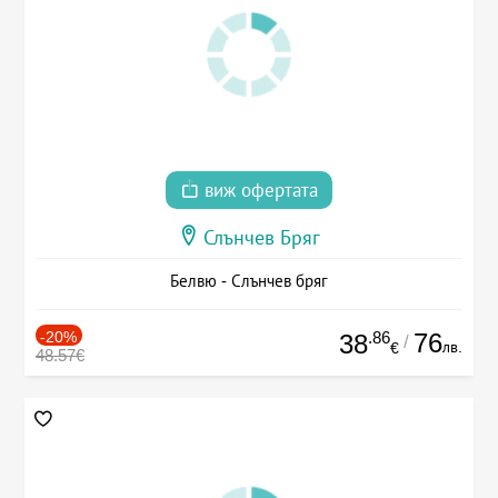
виж офертата
Слънчев Бряг
Белвю - Слънчев бряг
-20%
.86
76
38
/
лв.
€
48.57€