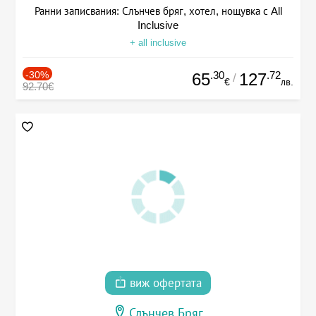
Ранни записвания: Слънчев бряг, хотел, нощувка с All
Inclusive
+ all inclusive
-30%
.30
.72
65
127
/
€
лв.
92.70€
виж офертата
Слънчев Бряг