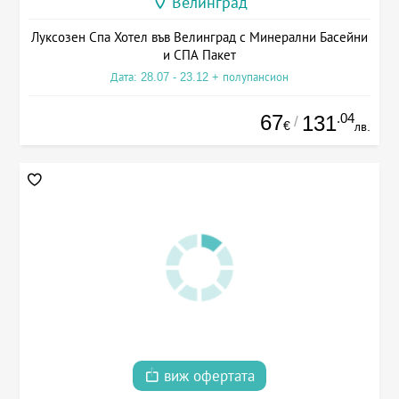
Велинград
Луксозен Спа Хотел във Велинград с Минерални Басейни
и СПА Пакет
Дата: 28.07 - 23.12 + полупансион
67
.04
131
/
€
лв.
виж офертата