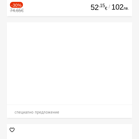
-30%
.15
102
52
/
лв.
€
74.65€
специално предложение