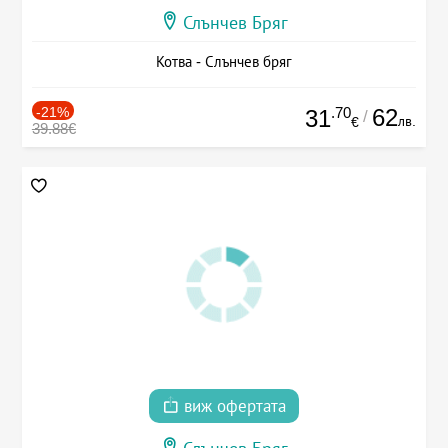
Слънчев Бряг
Котва - Слънчев бряг
-21%
.70
62
31
/
лв.
€
39.88€
виж офертата