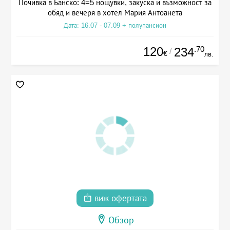
Почивка в Банско: 4=5 нощувки, закуска и възможност за
обяд и вечеря в хотел Мария Антоанета
Дата: 16.07 - 07.09 + полупансион
120
.70
234
/
€
лв.
виж офертата
Обзор