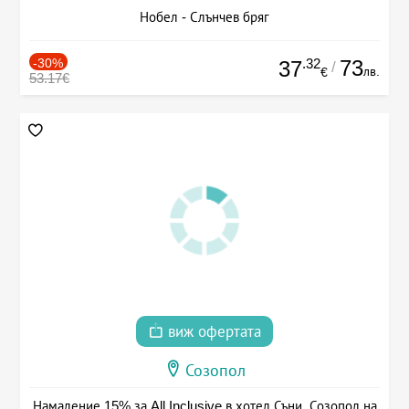
Нобел - Слънчев бряг
-30%
.32
73
37
/
лв.
€
53.17€
виж офертата
Созопол
Намаление 15% за All Inclusive в хотел Съни, Созопол на