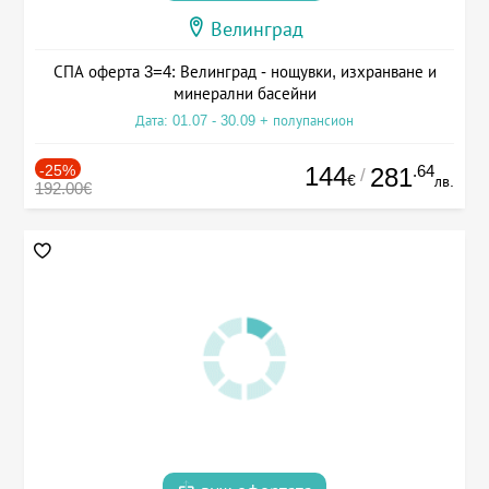
Велинград
СПА оферта 3=4: Велинград - нощувки, изхранване и
минерални басейни
Дата: 01.07 - 30.09 + полупансион
-25%
144
.64
281
/
€
лв.
192.00€