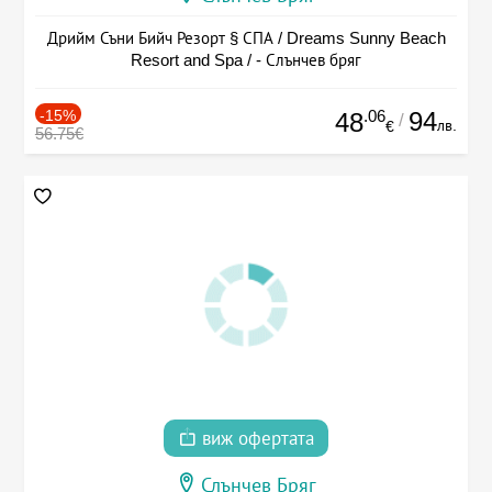
Дрийм Съни Бийч Резорт § СПА / Dreams Sunny Beach
Resort and Spa / - Слънчев бряг
-15%
.06
94
48
/
лв.
€
56.75€
виж офертата
Слънчев Бряг