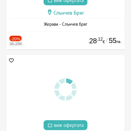
виж офертата
Слънчев Бряг
Жерави - Слънчев бряг
-20%
.12
55
28
/
лв.
€
35.28€
виж офертата