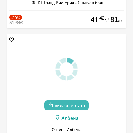
ЕФЕКТ Гранд Виктория - Слънчев бряг
-20%
.42
81
41
/
лв.
€
51.64€
виж офертата
Албена
Оазис - Албена