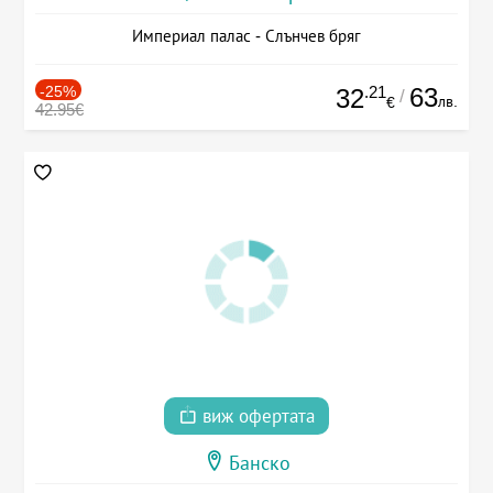
Империал палас - Слънчев бряг
-25%
.21
63
32
/
лв.
€
42.95€
виж офертата
Банско