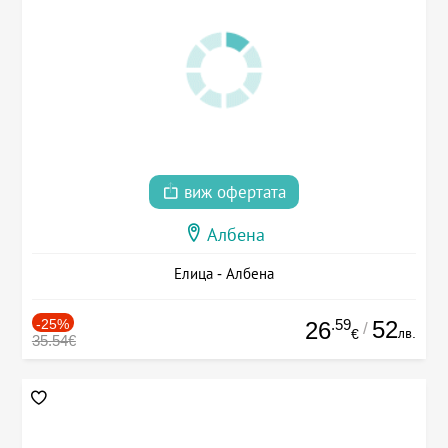
виж офертата
Албена
Елица - Албена
-25%
.59
52
26
/
лв.
€
35.54€