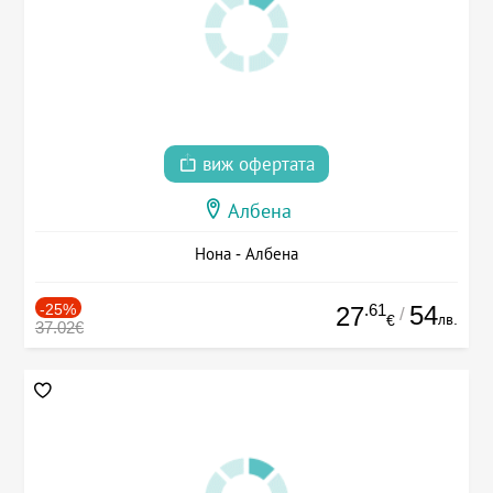
виж офертата
Албена
Нона - Албена
-25%
.61
54
27
/
лв.
€
37.02€