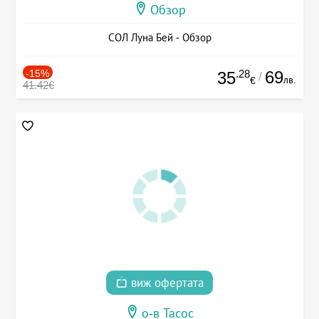
Обзор
СОЛ Луна Бей - Обзор
-15%
.28
69
35
/
лв.
€
41.42€
виж офертата
о-в Тасос