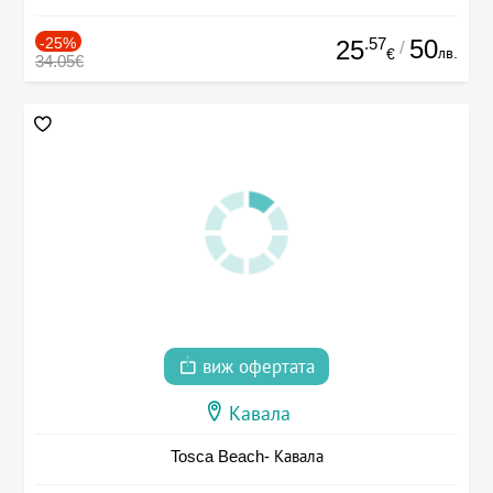
-25%
.57
50
25
/
лв.
€
34.05€
виж офертата
Кавала
Tosca Beach- Кавала