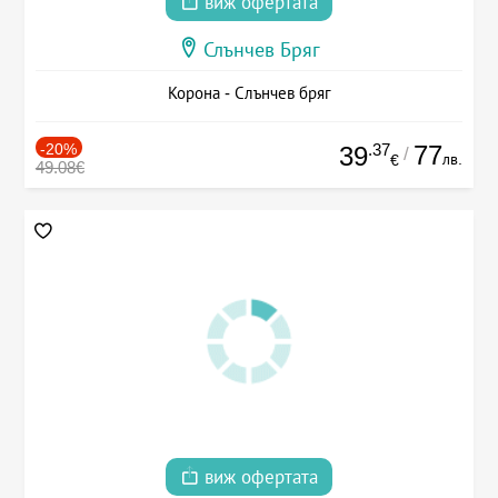
виж офертата
Слънчев Бряг
Корона - Слънчев бряг
-20%
.37
77
39
/
лв.
€
49.08€
виж офертата