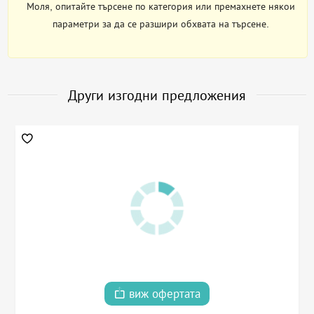
Моля, опитайте търсене по категория или премахнете някои
параметри за да се разшири обхвата на търсене.
Други изгодни предложения
виж офертата