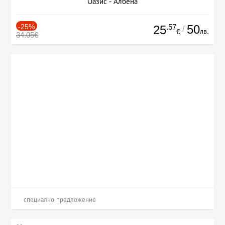
Оазис - Албена
-25%
.57
50
25
/
лв.
€
34.05€
специално предложение