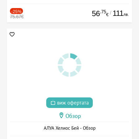
-25%
.75
111
56
/
лв.
€
75.67€
виж офертата
Обзор
АЛУА Хелиос Бей - Обзор