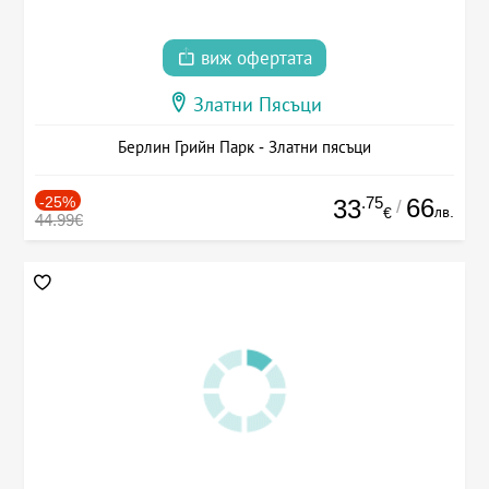
виж офертата
Златни Пясъци
Берлин Грийн Парк - Златни пясъци
-25%
.75
66
33
/
лв.
€
44.99€