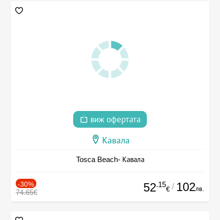
виж офертата
Кавала
Tosca Beach- Кавала
-30%
.15
102
52
/
лв.
€
74.65€