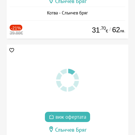
Слънчев Бряг
Котва - Слънчев бряг
-21%
.70
62
31
/
лв.
€
39.88€
виж офертата
Слънчев Бряг