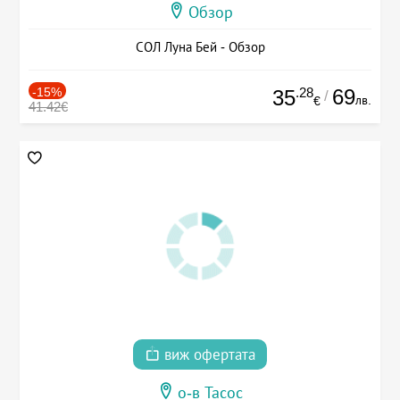
Обзор
СОЛ Луна Бей - Обзор
-15%
.28
69
35
/
лв.
€
41.42€
виж офертата
о-в Тасос