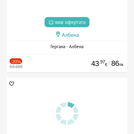
виж офертата
Албена
Гергана - Албена
-20%
.97
86
43
/
лв.
€
54.66€