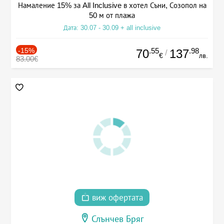
Намаление 15% за All Inclusive в хотел Съни, Созопол на
50 м от плажа
Дата: 30.07 - 30.09 + all inclusive
-15%
.55
.98
70
137
/
€
лв.
83.00€
виж офертата
Слънчев Бряг