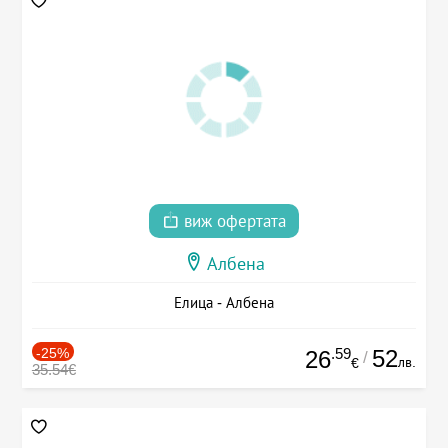
виж офертата
Албена
Елица - Албена
-25%
.59
52
26
/
лв.
€
35.54€