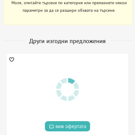
Моля, опитайте търсене по категория или премахнете някои
параметри за да се разшири обхвата на търсене.
Други изгодни предложения
виж офертата