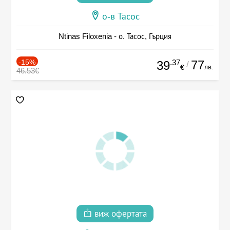
о-в Тасос
Ntinas Filoxenia - о. Тасос, Гърция
-15%
.37
77
39
/
лв.
€
46.53€
виж офертата