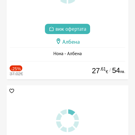
виж офертата
Албена
Нона - Албена
-25%
.61
54
27
/
лв.
€
37.02€