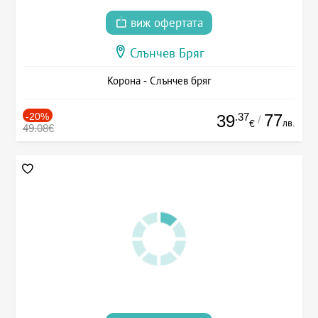
виж офертата
Слънчев Бряг
Корона - Слънчев бряг
-20%
.37
77
39
/
лв.
€
49.08€