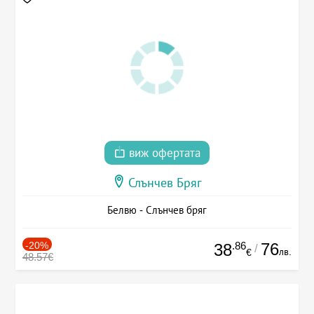
виж офертата
Слънчев Бряг
Белвю - Слънчев бряг
-20%
.86
76
38
/
лв.
€
48.57€