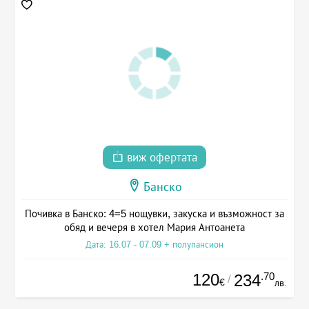
виж офертата
Банско
Почивка в Банско: 4=5 нощувки, закуска и възможност за
обяд и вечеря в хотел Мария Антоанета
Дата: 16.07 - 07.09 + полупансион
120
.70
234
/
€
лв.