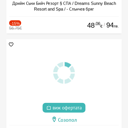
Дрийм Съни Бийч Резорт § СПА / Dreams Sunny Beach
Resort and Spa / - Слънчев бряг
-15%
.06
94
48
/
лв.
€
56.75€
виж офертата
Созопол