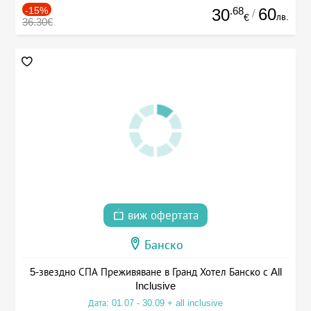
-15%
.68
60
30
/
лв.
€
36.30€
виж офертата
Банско
5-звездно СПА Преживяване в Гранд Хотел Банско с All
Inclusive
Дата: 01.07 - 30.09 + all inclusive