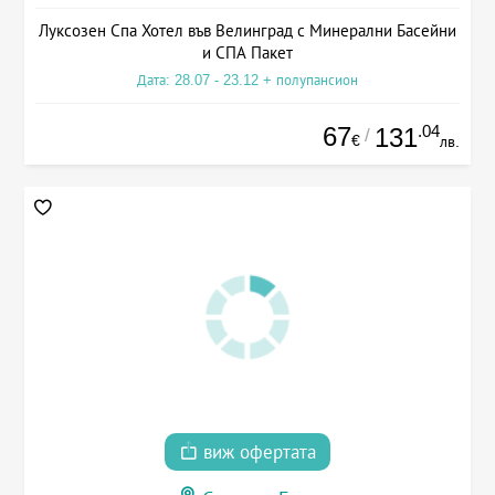
Луксозен Спа Хотел във Велинград с Минерални Басейни
и СПА Пакет
Дата: 28.07 - 23.12 + полупансион
67
.04
131
/
€
лв.
виж офертата