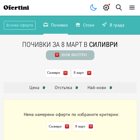
Ofertini
Почивки
Стоки
В града
Всички оферти
ПОЧИВКИ ЗА 8 МАРТ В
СИЛИВРИ
ВИЖ ФИЛТРИ
Силиври
8 март
Цена
Отстъпка
Най-нови
Няма намерени оферти по избраните критерии:
Силиври
8 март