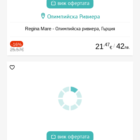
виж офертата
Олимпийска Ривиера
Regina Mare - Олимпийска ривиера, Гърция
-16%
.47
42
21
/
лв.
€
25.57€
виж офертата