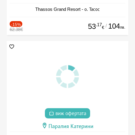
Thassos Grand Resort - о. Тасос
-15%
.17
104
53
/
лв.
€
62.38€
виж офертата
Паралия Катерини