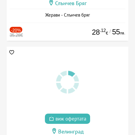
Слънчев Бряг
Жерави - Слънчев бряг
-20%
.12
55
28
/
лв.
€
35.28€
виж офертата
Велинград