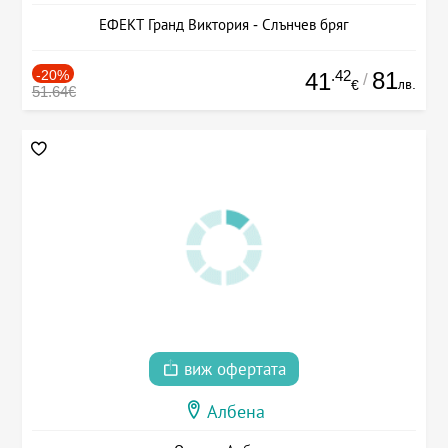
ЕФЕКТ Гранд Виктория - Слънчев бряг
-20%
.42
81
41
/
лв.
€
51.64€
виж офертата
Албена