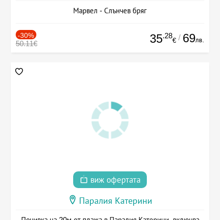
Марвел - Слънчев бряг
-30%
.28
69
35
/
лв.
€
50.11€
виж офертата
Паралия Катерини
Почивка на 20м от плажа в Паралия Катерини, включва