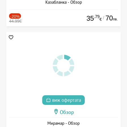
Казабланка - Обзор
-20%
.79
70
35
/
лв.
€
44.99€
виж офертата
Обзор
Мирамар - Обзор