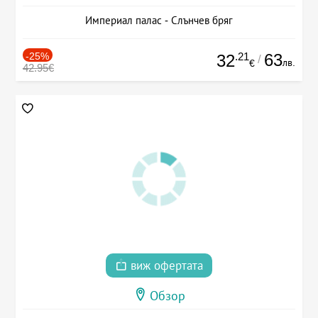
Империал палас - Слънчев бряг
-25%
.21
63
32
/
лв.
€
42.95€
виж офертата
Обзор