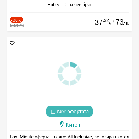
Нобел - Слънчев бряг
-30%
.32
73
37
/
лв.
€
53.17€
виж офертата
Китен
Last Minute оферта за лято: All Inclusive, реновиран хотел