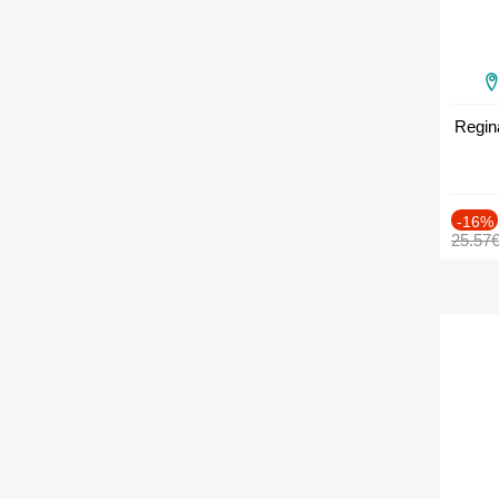
Regin
-16%
25.57