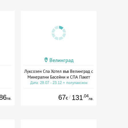
Велинград
Луксозен Спа Хотел във Велинград с
Минерални Басейни и СПА Пакет
Дата: 28.07 - 23.12 + полупансион
86
67
.04
131
/
лв.
€
лв.