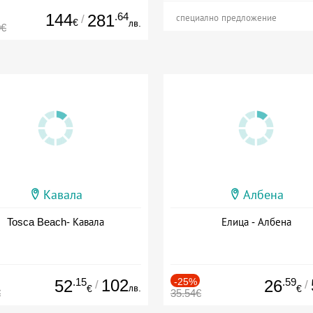
144
.64
281
/
специално предложение
€
лв.
0€
Кавала
Албена
Tosca Beach- Кавала
Елица - Албена
.15
102
-25%
.59
52
26
/
/
лв.
€
€
€
35.54€