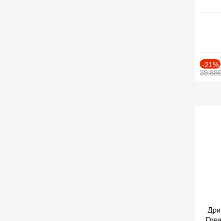
-21%
39.88
Дри
Drea