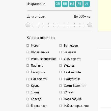
Изхранване
OB
BB
HB
FB
AI
Цена от 0 лв
До 300+ лв
Всички почивки
Море
Великден
Първа линия
За двама
Ранни записвания
СПА оферти
Планина
Уикенд
Екскурзии
Last minute
Ски оферти
Екотуризъм
Круиз
Свети Валентин
1 май
24 май
Коледа
Нова година
8 декември
Майски празници