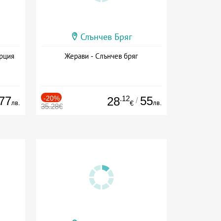
Слънчев Бряг
ърция
Жерави - Слънчев бряг
77
-20%
.12
55
28
/
лв.
лв.
€
35.28€