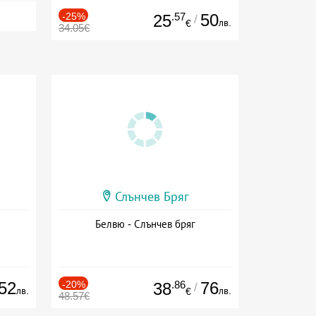
-25%
.57
50
25
/
лв.
€
34.05€
Слънчев Бряг
Белвю - Слънчев бряг
52
-20%
.86
76
38
/
лв.
лв.
€
48.57€