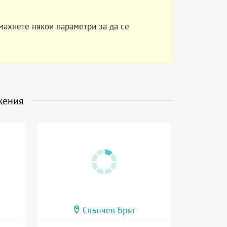
махнете някои параметри за да се
жения
Слънчев Бряг