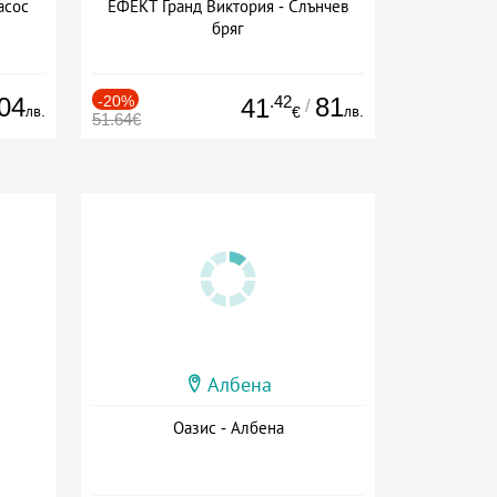
асос
ЕФЕКТ Гранд Виктория - Слънчев
бряг
04
-20%
.42
81
41
/
лв.
лв.
€
51.64€
Албена
Оазис - Албена