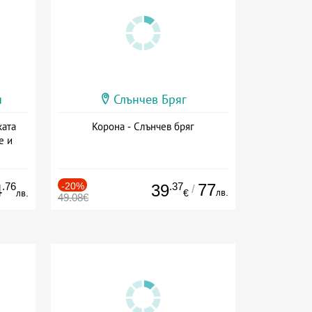
и
Слънчев Бряг
ката
Корона - Слънчев бряг
е и
а
.76
-20%
.37
77
4
39
/
лв.
лв.
€
49.08€