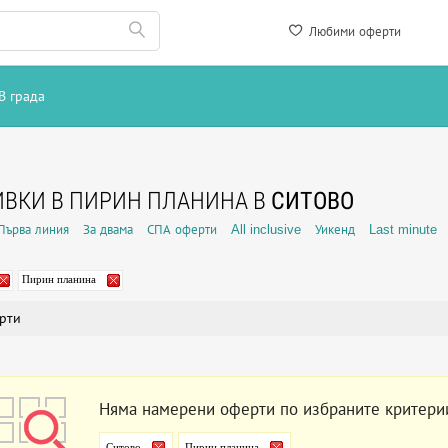
Любими оферти
В града
ВКИ В ПИРИН ПЛАНИНА В
СИТОВО
Първа линия
За двама
СПА оферти
All inclusive
Уикенд
Last minute
Пирин планина
рти
Няма намерени оферти по избраните критери
Ситово
Пирин планина