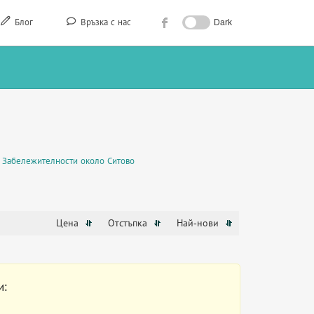
Блог
Връзка с нас
Dark
Забележителности около Ситово
Цена
Отстъпка
Най-нови
и: