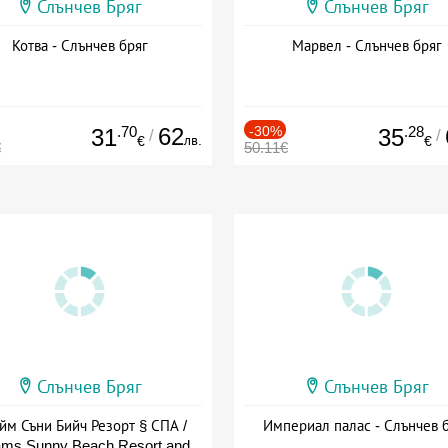
Слънчев Бряг
Слънчев Бряг
Котва - Слънчев бряг
Марвел - Слънчев бряг
.70
62
-30%
.28
31
35
/
/
лв.
€
€
€
50.11€
Слънчев Бряг
Слънчев Бряг
йм Съни Бийч Резорт § СПА /
Империал палас - Слънчев 
ms Sunny Beach Resort and