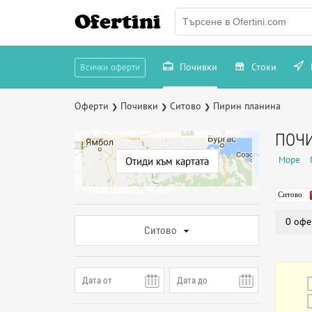
Ofertini
Почивки
Стоки
Всички оферти
Оферти
Почивки
Ситово
Пирин планина
❯
❯
❯
ПОЧИ
Море
Отиди към картата
Ситово
0 офе
Ситово