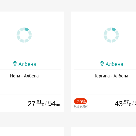
Албена
Албена
Нона - Албена
Гергана - Албена
.61
54
-20%
.97
27
43
/
/
лв.
€
€
€
54.66€