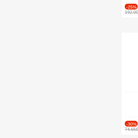
-25%
192.0
-30%
74.65