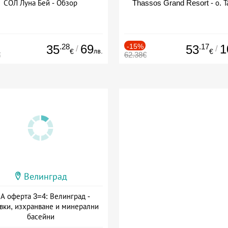
СОЛ Луна Бей - Обзор
Thassos Grand Resort - о. Т
.28
69
-15%
.17
1
35
53
/
/
лв.
€
€
€
62.38€
Велинград
А оферта 3=4: Велинград -
вки, изхранване и минерални
басейни
а: 01.07 - 30.09 + полупансион