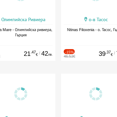
Олимпийска Ривиера
о-в Тасос
a Mare - Олимпийска ривиера,
Ntinas Filoxenia - о. Тасос, Г
Гърция
.47
42
-15%
.37
21
39
/
/
лв.
€
€
€
46.53€