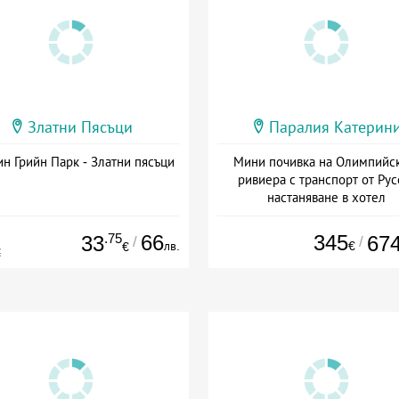
Златни Пясъци
Паралия Катерин
н Грийн Парк - Златни пясъци
Мини почивка на Олимпийс
ривиера с транспорт от Рус
настаняване в хотел
Дата: 18.09 - 23.09 + закуск
.75
66
345
33
67
/
/
лв.
€
€
€