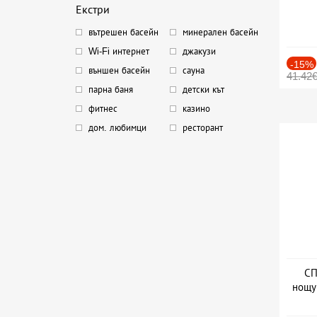
Екстри
вътрешен басейн
минерален басейн
Wi-Fi интернет
джакузи
-15%
външен басейн
сауна
41.42
парна баня
детски кът
фитнес
казино
дом. любимци
ресторант
СП
нощу
Дат