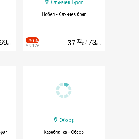
Слънчев Бряг
Нобел - Слънчев бряг
69
-30%
.32
73
37
/
лв.
лв.
€
53.17€
Обзор
бряг
Казабланка - Обзор