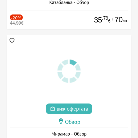
Казабланка - Обзор
-20%
.79
70
35
/
лв.
€
44.99€
виж офертата
Обзор
Мирамар - Обзор