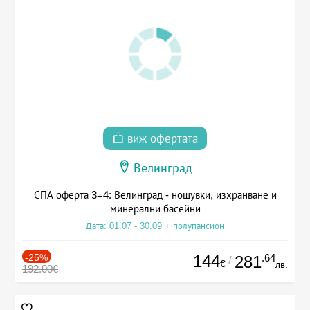
виж офертата
Велинград
СПА оферта 3=4: Велинград - нощувки, изхранване и
минерални басейни
Дата: 01.07 - 30.09 + полупансион
-25%
144
.64
281
/
€
лв.
192.00€