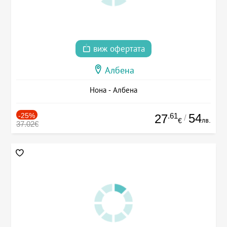
виж офертата
Албена
Нона - Албена
-25%
.61
54
27
/
лв.
€
37.02€