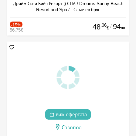
Дрийм Съни Бийч Резорт § СПА / Dreams Sunny Beach
Resort and Spa / - Слънчев бряг
-15%
.06
94
48
/
лв.
€
56.75€
виж офертата
Созопол