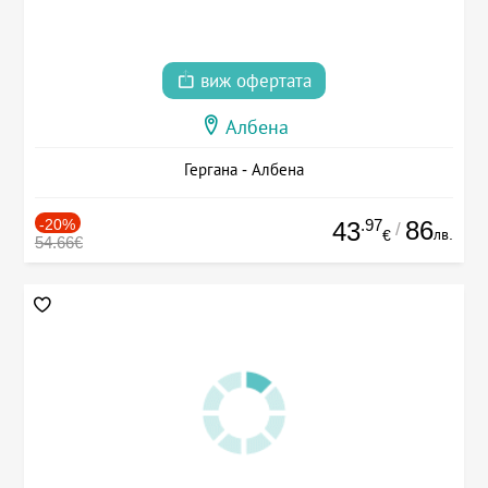
виж офертата
Албена
Гергана - Албена
-20%
.97
86
43
/
лв.
€
54.66€