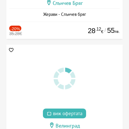
Слънчев Бряг
Жерави - Слънчев бряг
-20%
.12
55
28
/
лв.
€
35.28€
виж офертата
Велинград