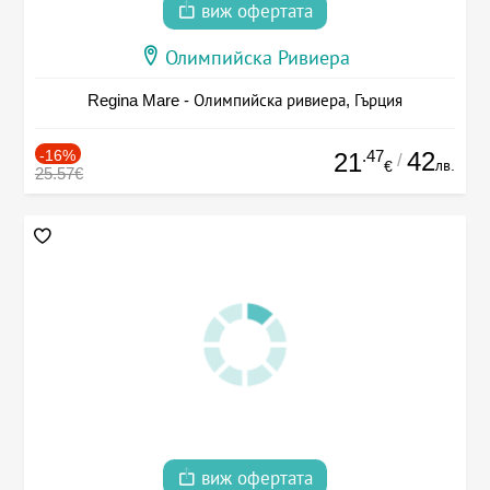
виж офертата
Олимпийска Ривиера
Regina Mare - Олимпийска ривиера, Гърция
-16%
.47
42
21
/
лв.
€
25.57€
виж офертата