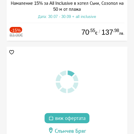
Намаление 15% за All Inclusive в хотел Съни, Созопол на
50 м от плажа
Дата: 30.07 - 30.09 + all inclusive
-15%
.55
.98
70
137
/
€
лв.
83.00€
виж офертата
Слънчев Бряг