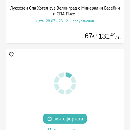
Луксозен Спа Хотел във Велинград с Минерални Басейни
и СПА Пакет
Дата: 28.07 - 23.12 + полупансион
67
.04
131
/
€
лв.
виж офертата