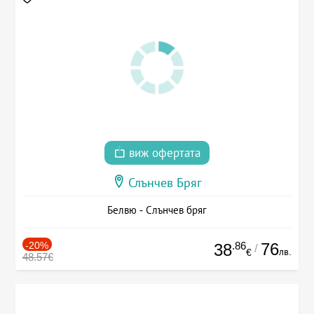
виж офертата
Слънчев Бряг
Белвю - Слънчев бряг
-20%
.86
76
38
/
лв.
€
48.57€