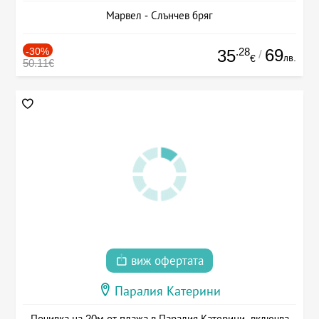
Марвел - Слънчев бряг
-30%
.28
69
35
/
лв.
€
50.11€
виж офертата
Паралия Катерини
Почивка на 20м от плажа в Паралия Катерини, включва