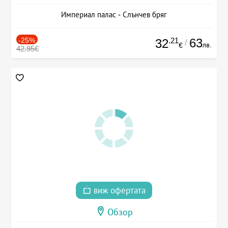
Империал палас - Слънчев бряг
-25%
.21
63
32
/
лв.
€
42.95€
виж офертата
Обзор