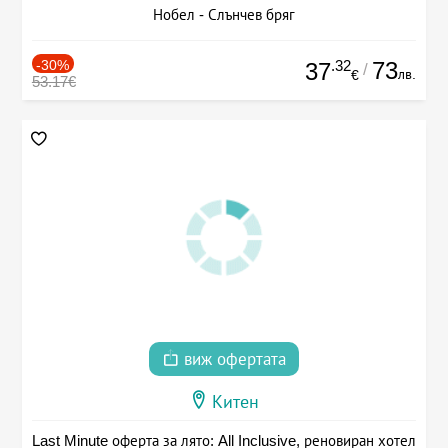
Нобел - Слънчев бряг
-30%
.32
73
37
/
лв.
€
53.17€
виж офертата
Китен
Last Minute оферта за лято: All Inclusive, реновиран хотел