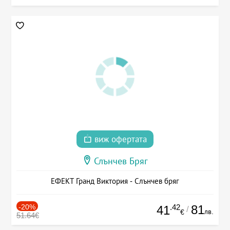
виж офертата
Слънчев Бряг
ЕФЕКТ Гранд Виктория - Слънчев бряг
-20%
.42
81
41
/
лв.
€
51.64€