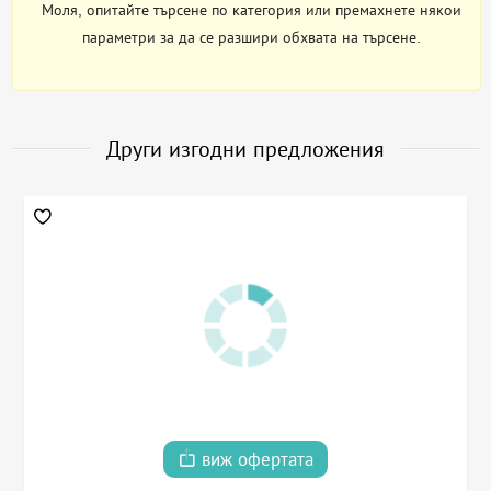
Моля, опитайте търсене по категория или премахнете някои
параметри за да се разшири обхвата на търсене.
Други изгодни предложения
виж офертата