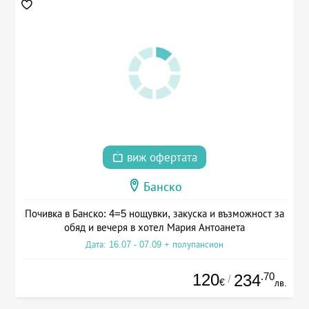
виж офертата
Банско
Почивка в Банско: 4=5 нощувки, закуска и възможност за
обяд и вечеря в хотел Мария Антоанета
Дата: 16.07 - 07.09 + полупансион
120
.70
234
/
€
лв.