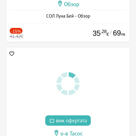
Обзор
СОЛ Луна Бей - Обзор
-15%
.28
69
35
/
лв.
€
41.42€
виж офертата
о-в Тасос