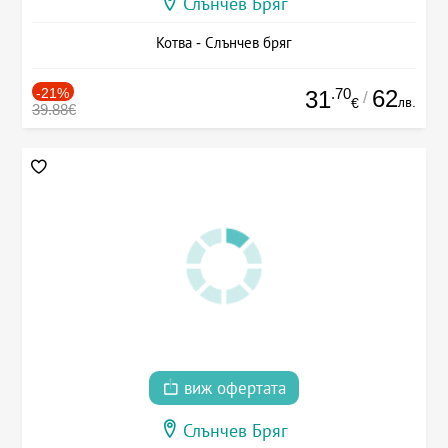
Слънчев Бряг
Котва - Слънчев бряг
-21%
.70
62
31
/
лв.
€
39.88€
виж офертата
Слънчев Бряг