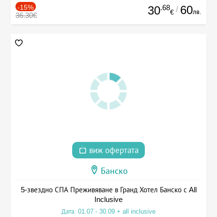
-15%
.68
60
30
/
лв.
€
36.30€
виж офертата
Банско
5-звездно СПА Преживяване в Гранд Хотел Банско с All
Inclusive
Дата: 01.07 - 30.09 + all inclusive