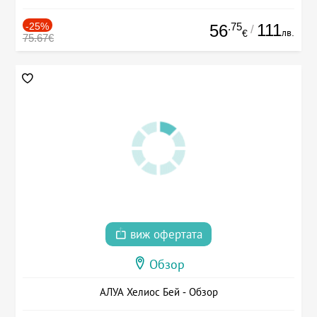
-25%
.75
111
56
/
лв.
€
75.67€
виж офертата
Обзор
АЛУА Хелиос Бей - Обзор