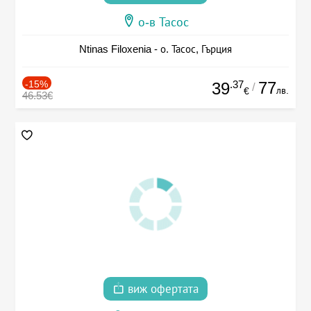
о-в Тасос
Ntinas Filoxenia - о. Тасос, Гърция
-15%
.37
77
39
/
лв.
€
46.53€
виж офертата