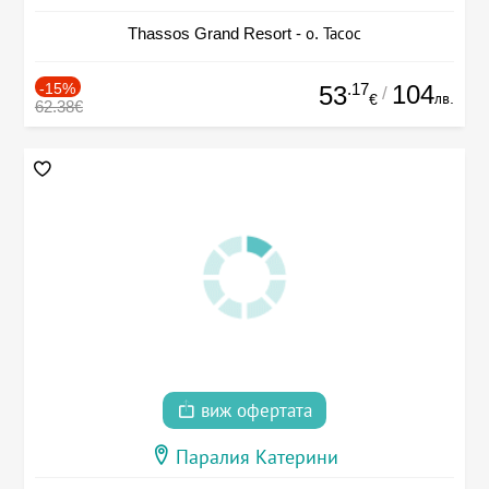
Thassos Grand Resort - о. Тасос
-15%
.17
104
53
/
лв.
€
62.38€
виж офертата
Паралия Катерини