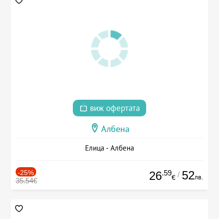
виж офертата
Албена
Елица - Албена
-25%
.59
52
26
/
лв.
€
35.54€