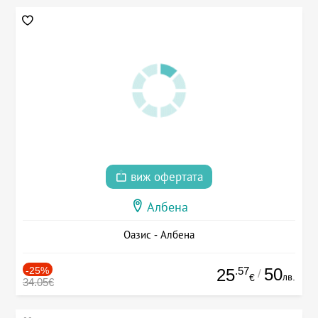
виж офертата
Албена
Оазис - Албена
-25%
.57
50
25
/
лв.
€
34.05€