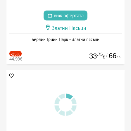
виж офертата
Златни Пясъци
Берлин Грийн Парк - Златни пясъци
-25%
.75
66
33
/
лв.
€
44.99€