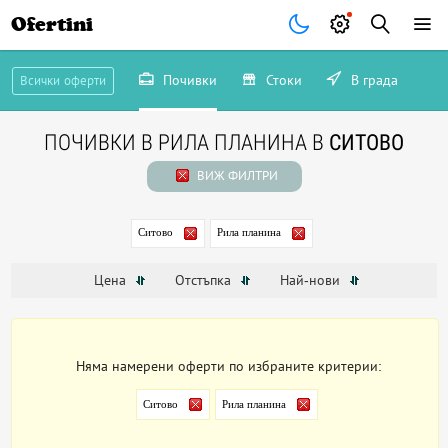
Ofertini
Почивки
Стоки
В града
Всички оферти
ПОЧИВКИ В РИЛА ПЛАНИНА В
СИТОВО
ВИЖ ФИЛТРИ
Ситово
Рила планина
Цена
Отстъпка
Най-нови
Няма намерени оферти по избраните критерии:
Ситово
Рила планина