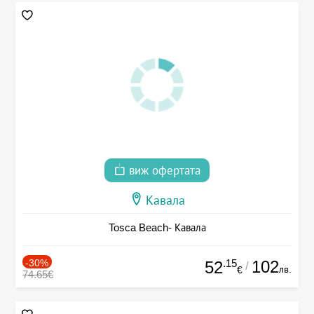
виж офертата
Кавала
Tosca Beach- Кавала
-30%
.15
102
52
/
лв.
€
74.65€