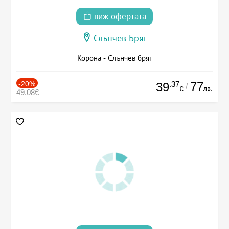
виж офертата
Слънчев Бряг
Корона - Слънчев бряг
-20%
.37
77
39
/
лв.
€
49.08€