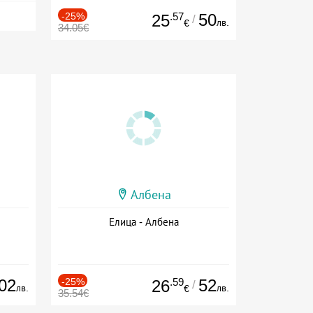
-25%
.57
50
25
/
лв.
€
34.05€
Албена
Елица - Албена
02
-25%
.59
52
26
/
лв.
лв.
€
35.54€