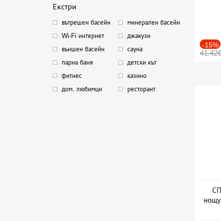
Екстри
вътрешен басейн
минерален басейн
Wi-Fi интернет
джакузи
-15%
външен басейн
сауна
41.42
парна баня
детски кът
фитнес
казино
дом. любимци
ресторант
СП
нощу
Дат