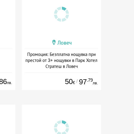
Ловеч
Промоция: Безплатна нощувка при
престой от 3+ нощувки в Парк Хотел
Стратеш в Ловеч
Дата: 14.05 - 01.10 + полупансион
86
50
.79
97
/
лв.
€
лв.