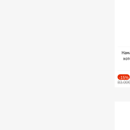
Нама
хот
Дат
-15%
83.00