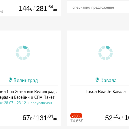
144
.64
281
/
специално предложение
€
лв.
0€
Велинград
Кавала
зен Спа Хотел във Велинград с
Tosca Beach- Кавала
ерални Басейни и СПА Пакет
а: 28.07 - 23.12 + полупансион
67
.04
-30%
.15
1
131
52
/
/
€
лв.
€
74.65€