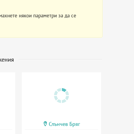
махнете някои параметри за да се
жения
Слънчев Бряг