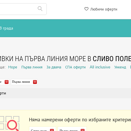
Любими оферти
В града
ВКИ НА ПЪРВА ЛИНИЯ МОРЕ В
СЛИВО ПОЛ
още:
Море
Първа линия
За двама
СПА оферти
All inclusive
Уикенд
е
Първа линия
рти
Няма намерени оферти по избраните критери
Сливо поле
Първа линия