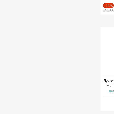
-25%
192.0
Луксо
Мин
Дат