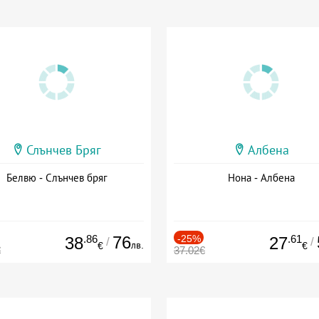
Слънчев Бряг
Албена
Белвю - Слънчев бряг
Нона - Албена
.86
76
-25%
.61
38
27
/
/
лв.
€
€
€
37.02€