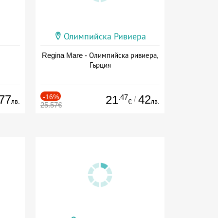
Олимпийска Ривиера
Regina Mare - Олимпийска ривиера,
Гърция
77
-16%
.47
42
21
/
лв.
лв.
€
25.57€