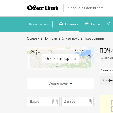
Ofertini
Почивки
Стоки
Всички оферти
Оферти
Почивки
Сливо поле
Първа линия
❯
❯
❯
ПОЧИ
Вижте 
Отиди към картата
Сливо пол
0 офе
Сливо поле