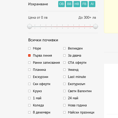
Изхранване
OB
BB
HB
FB
AI
Цена от 0 лв
До 300+ лв
Всички почивки
Море
Великден
Първа линия
За двама
Ранни записвания
СПА оферти
Планина
Уикенд
Екскурзии
Last minute
Ски оферти
Екотуризъм
Круиз
Свети Валентин
1 май
24 май
Коледа
Нова година
8 декември
Майски празници