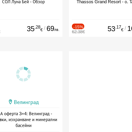
СОЛ Луна Бей - Обзор
Thassos Grand Resort - о. Т
.28
69
-15%
.17
1
35
53
/
/
лв.
€
€
€
62.38€
Велинград
А оферта 3=4: Велинград -
вки, изхранване и минерални
басейни
а: 01.07 - 30.09 + полупансион