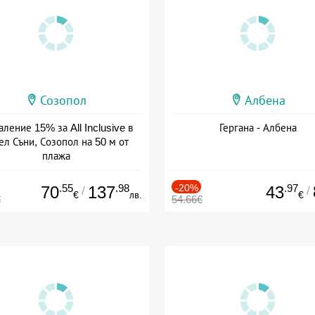
Созопол
Албена
ление 15% за All Inclusive в
Гергана - Албена
ел Съни, Созопол на 50 м от
плажа
а: 30.07 - 30.09 + all inclusive
.55
.98
-20%
.97
70
137
43
/
/
€
лв.
€
€
54.66€