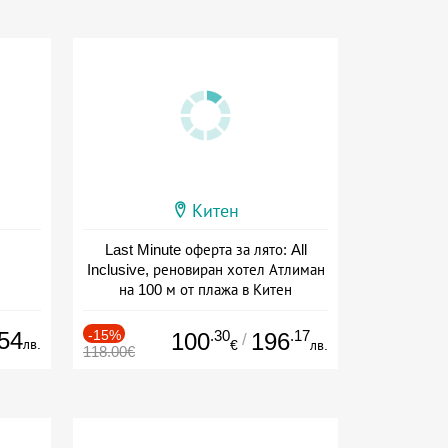
Китен
Last Minute оферта за лято: All
Inclusive, реновиран хотел Атлиман
на 100 м от плажа в Китен
Дата: 01.06 - 29.09 + all inclusive
54
-15%
.30
.17
100
196
/
лв.
€
лв.
118.00€