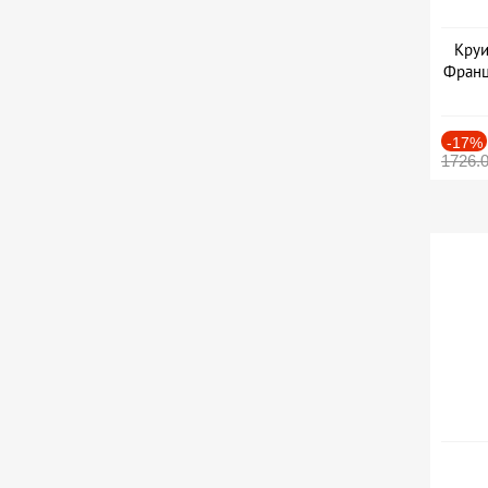
Круи
Франц
-17%
1726.