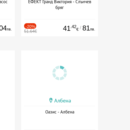
асос
ЕФЕКТ Гранд Виктория - Слънчев
бряг
04
-20%
.42
81
41
/
лв.
лв.
€
51.64€
Албена
Оазис - Албена