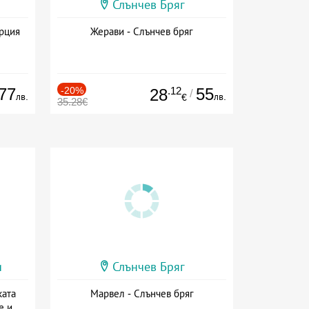
Слънчев Бряг
ърция
Жерави - Слънчев бряг
77
-20%
.12
55
28
/
лв.
лв.
€
35.28€
и
Слънчев Бряг
ката
Марвел - Слънчев бряг
е и