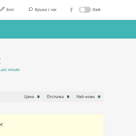
Блог
Връзка с нас
Dark
Е
Last minute
Цена
Отстъпка
Най-нови
и: