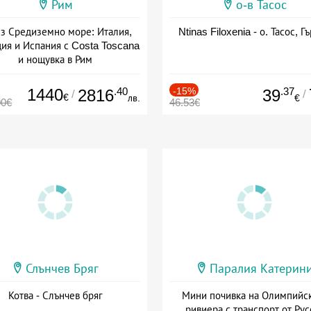
Рим
о-в Тасос
з Средиземно море: Италия,
Ntinas Filoxenia - о. Тасос, Г
ия и Испания с Costa Toscana
и нощувка в Рим
+ пълен пансион
1440
.40
-15%
.37
2816
39
/
/
€
лв.
€
00€
46.53€
Слънчев Бряг
Паралия Катерин
Котва - Слънчев бряг
Мини почивка на Олимпийс
ривиера с транспорт от Рус