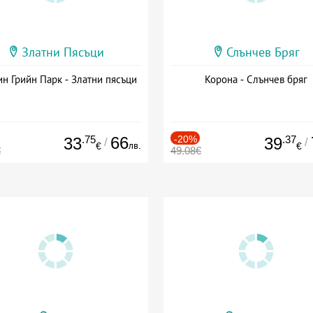
Златни Пясъци
Слънчев Бряг
н Грийн Парк - Златни пясъци
Корона - Слънчев бряг
.75
66
-20%
.37
33
39
/
/
лв.
€
€
€
49.08€