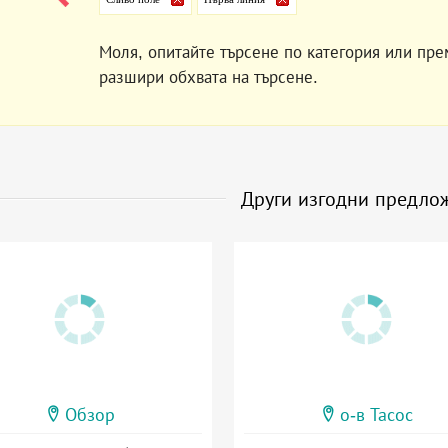
Моля, опитайте търсене по категория или пре
разшири обхвата на търсене.
Други изгодни предло
Обзор
о-в Тасос