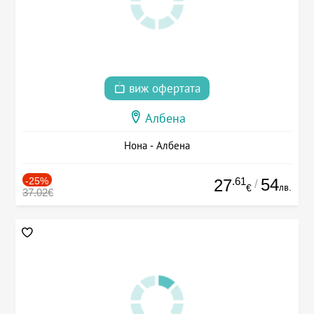
виж офертата
Албена
Нона - Албена
-25%
.61
54
27
/
лв.
€
37.02€