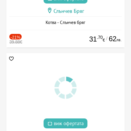
Слънчев Бряг
Котва - Слънчев бряг
-21%
.70
62
31
/
лв.
€
39.88€
виж офертата