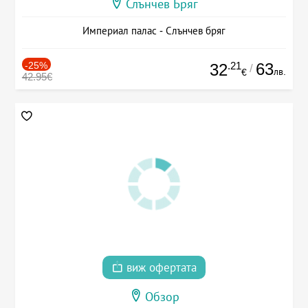
Слънчев Бряг
Империал палас - Слънчев бряг
-25%
.21
63
32
/
лв.
€
42.95€
виж офертата
Обзор