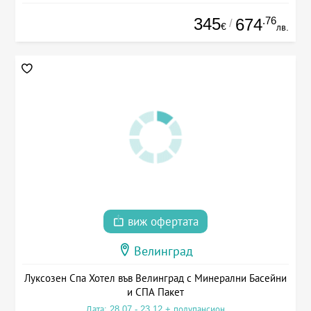
345
.76
674
/
€
лв.
виж офертата
Велинград
Луксозен Спа Хотел във Велинград с Минерални Басейни
и СПА Пакет
Дата: 28.07 - 23.12 + полупансион