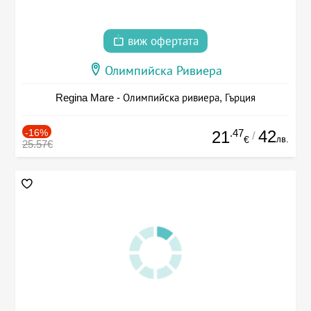
виж офертата
Олимпийска Ривиера
Regina Mare - Олимпийска ривиера, Гърция
-16%
.47
42
21
/
лв.
€
25.57€