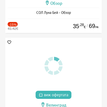
Обзор
СОЛ Луна Бей - Обзор
-15%
.28
69
35
/
лв.
€
41.42€
виж офертата
Велинград