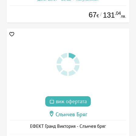
67
.04
131
/
€
лв.
виж офертата
Слънчев Бряг
ЕФЕКТ Гранд Виктория - Слънчев бряг