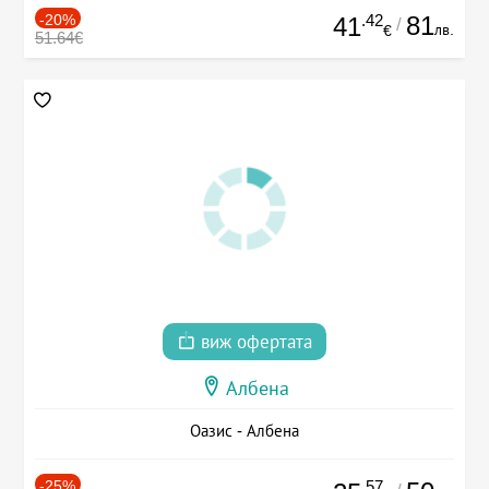
-20%
.42
81
41
/
лв.
€
51.64€
виж офертата
Албена
Оазис - Албена
-25%
.57