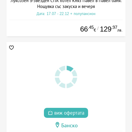
Луксозен 5-звезден СПА хотел Княз Павел в Павел баня:
Нощувка със закуска и вечеря
Дата: 17.07 - 22.12 + полупансион
.45
.97
66
129
/
€
лв.
виж офертата
Банско