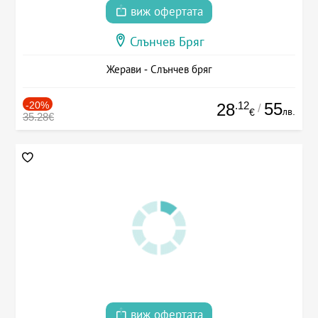
виж офертата
Слънчев Бряг
Жерави - Слънчев бряг
-20%
.12
55
28
/
лв.
€
35.28€
виж офертата