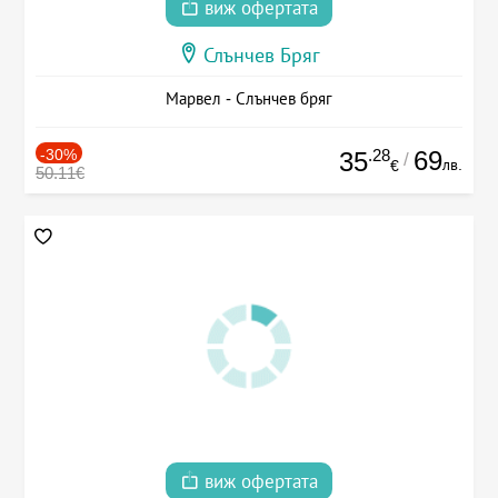
виж офертата
Слънчев Бряг
Марвел - Слънчев бряг
-30%
.28
69
35
/
лв.
€
50.11€
виж офертата