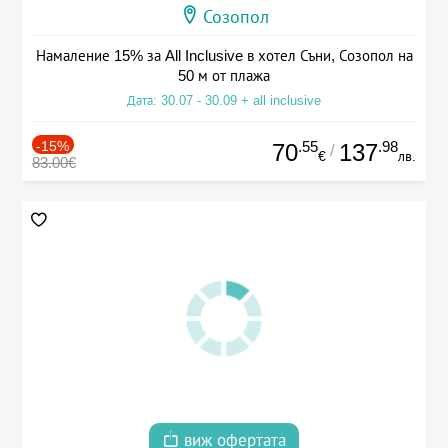
Созопол
Намаление 15% за All Inclusive в хотел Съни, Созопол на
50 м от плажа
Дата: 30.07 - 30.09 + all inclusive
-15%
.55
.98
70
137
/
€
лв.
83.00€
виж офертата