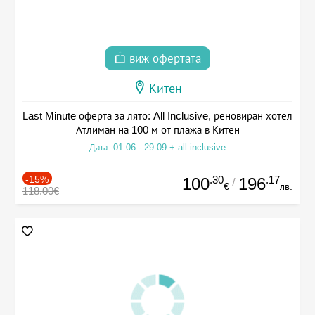
виж офертата
Китен
Last Minute оферта за лято: All Inclusive, реновиран хотел
Атлиман на 100 м от плажа в Китен
Дата: 01.06 - 29.09 + all inclusive
-15%
.30
.17
100
196
/
€
лв.
118.00€