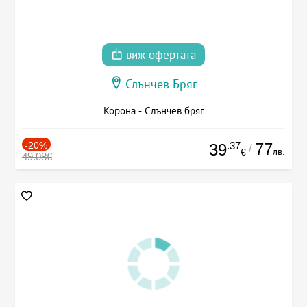
виж офертата
Слънчев Бряг
Корона - Слънчев бряг
-20%
.37
77
39
/
лв.
€
49.08€