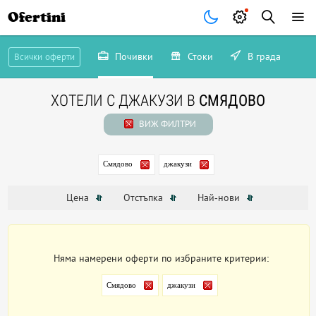
Ofertini
Почивки
Стоки
В града
Всички оферти
ХОТЕЛИ С ДЖАКУЗИ В
СМЯДОВО
ВИЖ ФИЛТРИ
Смядово
джакузи
Цена
Отстъпка
Най-нови
Няма намерени оферти по избраните критерии:
Смядово
джакузи