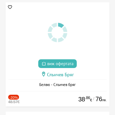
виж офертата
Слънчев Бряг
Белвю - Слънчев бряг
-20%
.86
76
38
/
лв.
€
48.57€