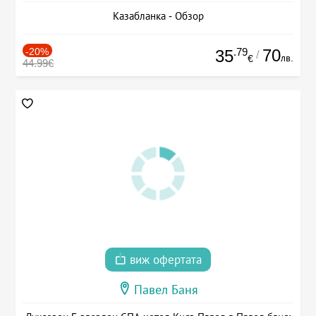
Казабланка - Обзор
-20%
.79
70
35
/
лв.
€
44.99€
виж офертата
Павел Баня