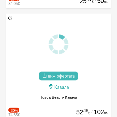
50
25
/
лв.
€
34.05€
виж офертата
Кавала
Tosca Beach- Кавала
-30%
.15
102
52
/
лв.
€
74.65€