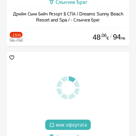
Слънчев Бряг
Дрийм Съни Бийч Резорт § СПА / Dreams Sunny Beach
Resort and Spa / - Слънчев бряг
-15%
.06
94
48
/
лв.
€
56.75€
виж офертата