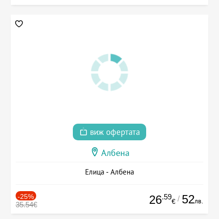
виж офертата
Албена
Елица - Албена
-25%
.59
52
26
/
лв.
€
35.54€