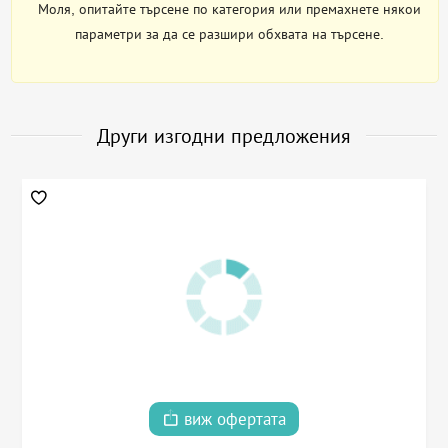
Моля, опитайте търсене по категория или премахнете някои
параметри за да се разшири обхвата на търсене.
Други изгодни предложения
виж офертата