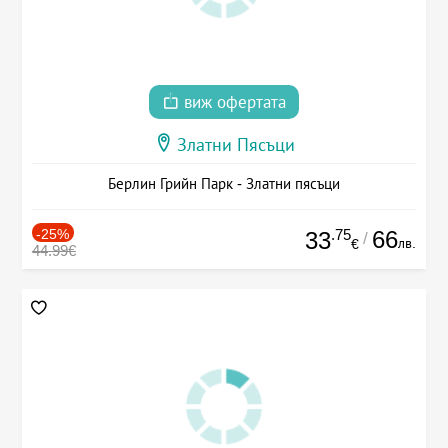
виж офертата
Златни Пясъци
Берлин Грийн Парк - Златни пясъци
-25%
.75
66
33
/
лв.
€
44.99€