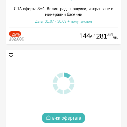
СПА оферта 3=4: Велинград - нощувки, изхранване и
минерални басейни
Дата: 01.07 - 30.09 + полупансион
-25%
144
.64
281
/
€
лв.
192.00€
виж офертата