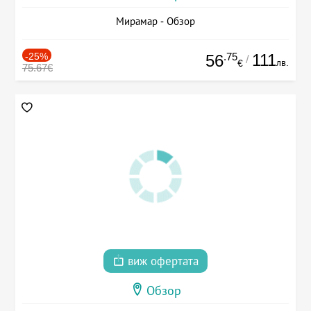
Мирамар - Обзор
-25%
.75
111
56
/
лв.
€
75.67€
виж офертата
Обзор