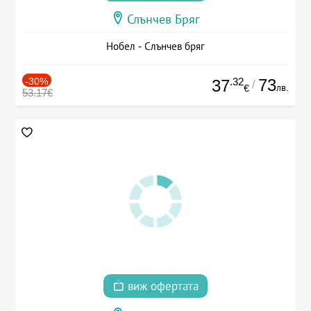
Слънчев Бряг
Нобел - Слънчев бряг
-30%
.32
73
37
/
лв.
€
53.17€
виж офертата