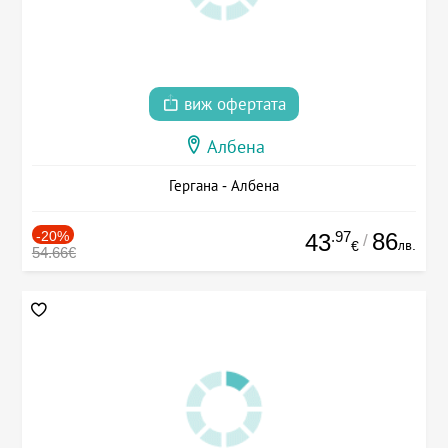
виж офертата
Албена
Гергана - Албена
-20%
.97
86
43
/
лв.
€
54.66€