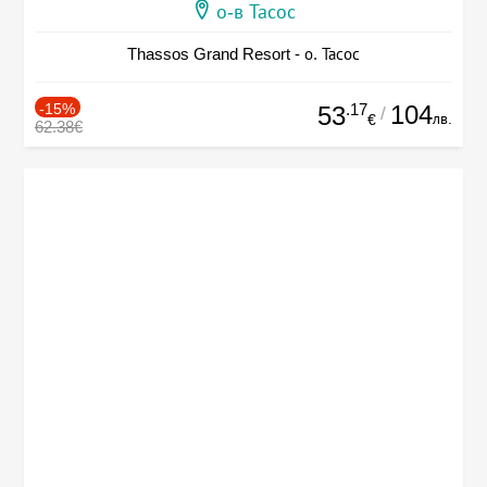
о-в Тасос
Thassos Grand Resort - о. Тасос
-15%
.17
104
53
/
лв.
€
62.38€