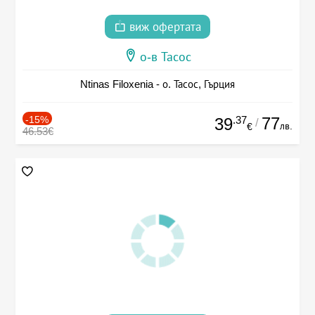
виж офертата
о-в Тасос
Ntinas Filoxenia - о. Тасос, Гърция
-15%
.37
77
39
/
лв.
€
46.53€