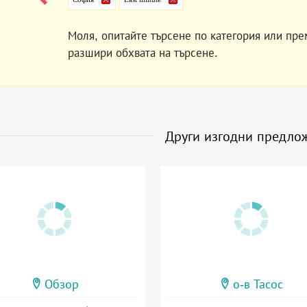
Моля, опитайте търсене по категория или пре
разшири обхвата на търсене.
Други изгодни предло
Обзор
о-в Тасос