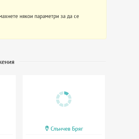
махнете някои параметри за да се
жения
Слънчев Бряг