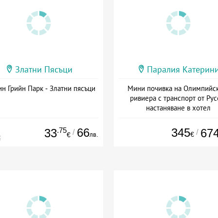
Златни Пясъци
Паралия Катерин
н Грийн Парк - Златни пясъци
Мини почивка на Олимпийс
ривиера с транспорт от Рус
настаняване в хотел
Дата: 18.09 - 23.09 + закуск
.75
66
345
33
67
/
/
лв.
€
€
€