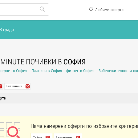
Любими оферти
В града
 MINUTE ПОЧИВКИ В
СОФИЯ
нтернет в София
Планина в София
фитнес в София
Забележителности ок
Last minute
рти
Няма намерени оферти по избраните критери
София
Last minute