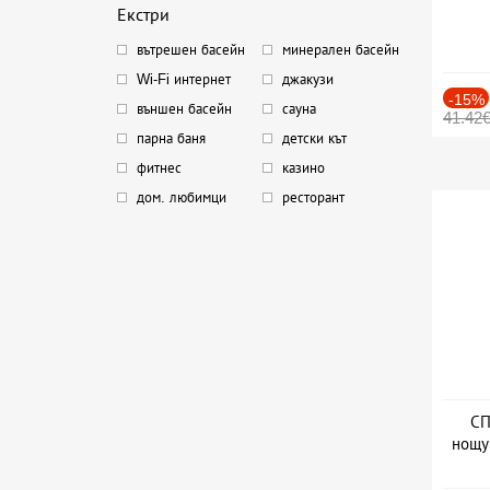
Екстри
вътрешен басейн
минерален басейн
Wi-Fi интернет
джакузи
-15%
външен басейн
сауна
41.42
парна баня
детски кът
фитнес
казино
дом. любимци
ресторант
СП
нощу
Дат