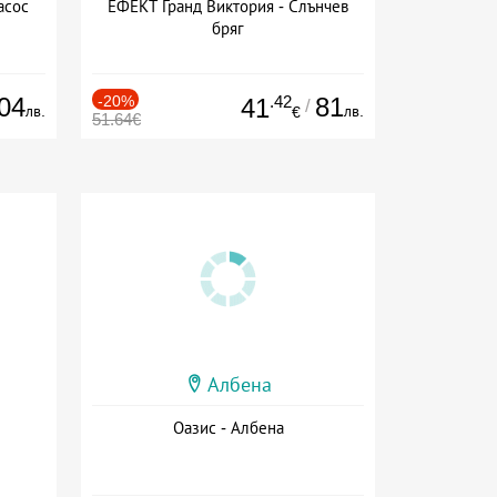
асос
ЕФЕКТ Гранд Виктория - Слънчев
бряг
04
-20%
.42
81
41
/
лв.
лв.
€
51.64€
Албена
Оазис - Албена