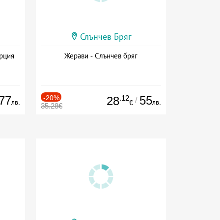
Слънчев Бряг
ърция
Жерави - Слънчев бряг
77
-20%
.12
55
28
/
лв.
лв.
€
35.28€