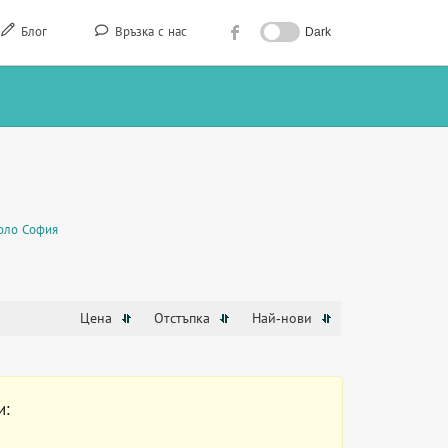
Блог
Връзка с нас
Dark
оло София
Цена
Отстъпка
Най-нови
и: