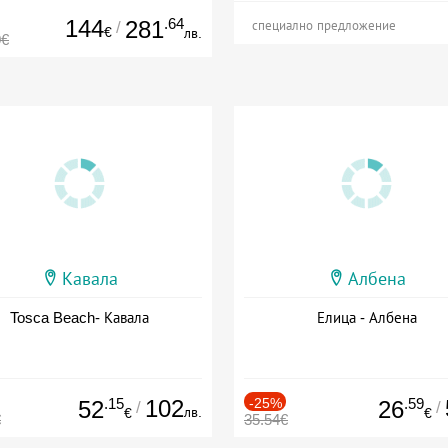
144
.64
281
/
специално предложение
€
лв.
0€
Кавала
Албена
Tosca Beach- Кавала
Елица - Албена
.15
102
-25%
.59
52
26
/
/
лв.
€
€
€
35.54€