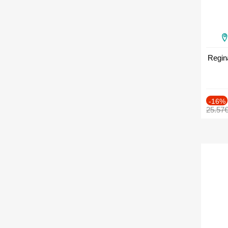
Regin
-16%
25.57