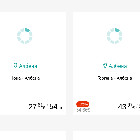
Албена
Албена
Нона - Албена
Гергана - Албена
.61
54
-20%
.97
27
43
/
/
лв.
€
€
€
54.66€