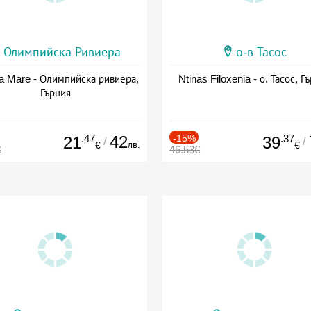
Олимпийска Ривиера
о-в Тасос
a Mare - Олимпийска ривиера,
Ntinas Filoxenia - о. Тасос, Г
Гърция
.47
42
-15%
.37
21
39
/
/
лв.
€
€
€
46.53€