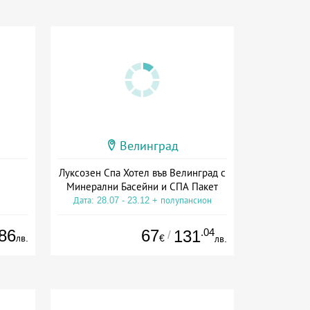
Велинград
Луксозен Спа Хотел във Велинград с
Минерални Басейни и СПА Пакет
Дата: 28.07 - 23.12 + полупансион
86
67
.04
131
/
лв.
€
лв.