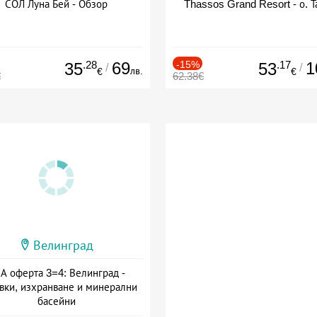
СОЛ Луна Бей - Обзор
Thassos Grand Resort - о. Т
.28
69
-15%
.17
1
35
53
/
/
лв.
€
€
€
62.38€
Велинград
А оферта 3=4: Велинград -
вки, изхранване и минерални
басейни
а: 01.07 - 30.09 + полупансион