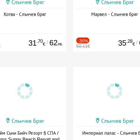
Слънчев Бряг
Слънчев Бряг
Котва - Слънчев бряг
Марвел - Слънчев бряг
.70
62
-30%
.28
31
35
/
/
лв.
€
€
€
50.11€
Слънчев Бряг
Слънчев Бряг
йм Съни Бийч Резорт § СПА /
Империал палас - Слънчев 
ms Sunny Beach Resort and