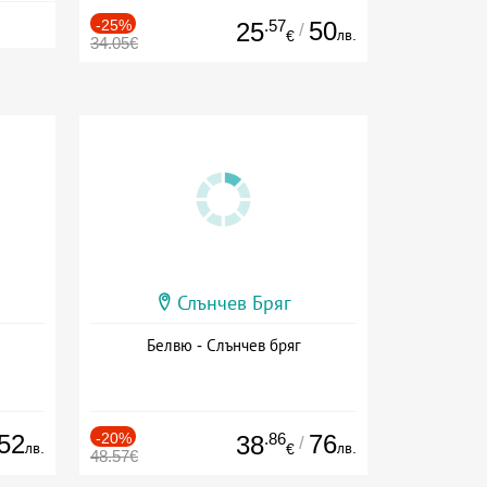
-25%
.57
50
25
/
лв.
€
34.05€
Слънчев Бряг
Белвю - Слънчев бряг
52
-20%
.86
76
38
/
лв.
лв.
€
48.57€