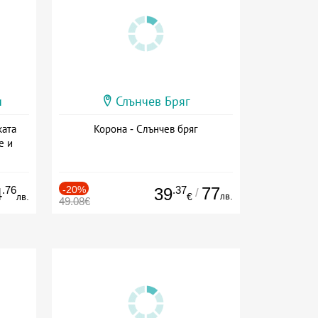
и
Слънчев Бряг
ката
Корона - Слънчев бряг
е и
а
.76
-20%
.37
77
4
39
/
лв.
лв.
€
49.08€