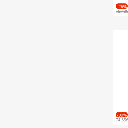
-25%
192.0
-30%
74.65