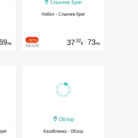
Слънчев Бряг
Нобел - Слънчев бряг
69
-30%
.32
73
37
/
лв.
лв.
€
53.17€
Обзор
бряг
Казабланка - Обзор