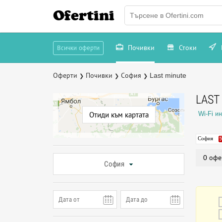
Ofertini
Почивки
Стоки
Всички оферти
Оферти
Почивки
София
Last minute
❯
❯
❯
LAST
Wi-Fi и
Отиди към картата
София
0 офе
София