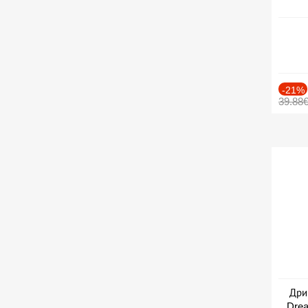
-21%
39.88
Дри
Drea