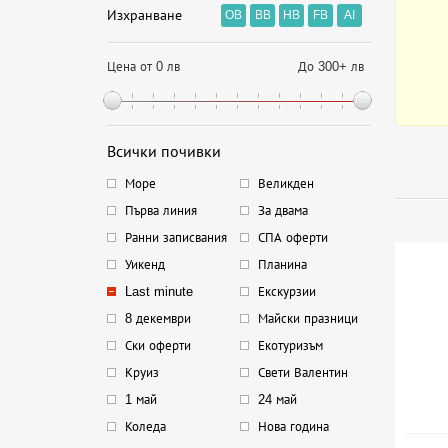
Изхранване
OB
BB
HB
FB
AI
Цена от 0 лв
До 300+ лв
Всички почивки
Море
Великден
Първа линия
За двама
Ранни записвания
СПА оферти
Уикенд
Планина
Last minute
Екскурзии
8 декември
Майски празници
Ски оферти
Екотуризъм
Круиз
Свети Валентин
1 май
24 май
Коледа
Нова година