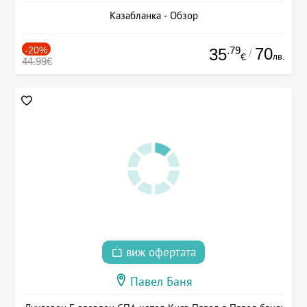
Казабланка - Обзор
-20%
.79
70
35
/
лв.
€
44.99€
виж офертата
Павел Баня