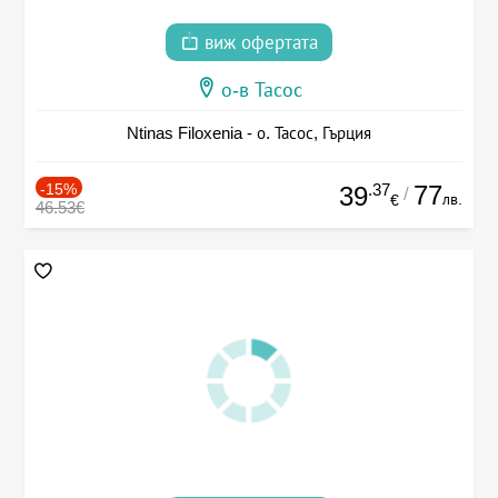
виж офертата
о-в Тасос
Ntinas Filoxenia - о. Тасос, Гърция
-15%
.37
77
39
/
лв.
€
46.53€