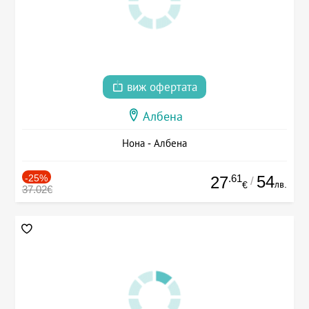
виж офертата
Албена
Нона - Албена
-25%
.61
54
27
/
лв.
€
37.02€