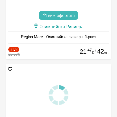
виж офертата
Олимпийска Ривиера
Regina Mare - Олимпийска ривиера, Гърция
-16%
.47
42
21
/
лв.
€
25.57€