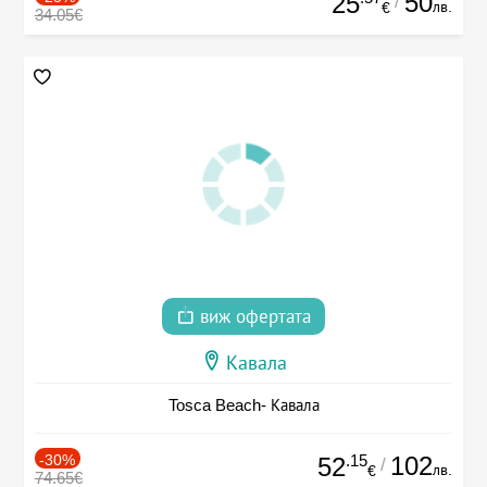
50
25
/
лв.
€
34.05€
виж офертата
Кавала
Tosca Beach- Кавала
-30%
.15
102
52
/
лв.
€
74.65€