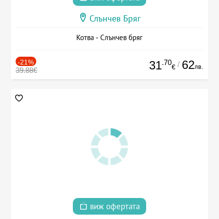
Слънчев Бряг
Котва - Слънчев бряг
-21%
.70
62
31
/
лв.
€
39.88€
виж офертата