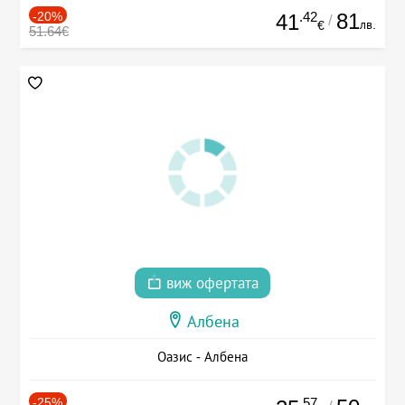
-20%
.42
81
41
/
лв.
€
51.64€
виж офертата
Албена
Оазис - Албена
-25%
.57