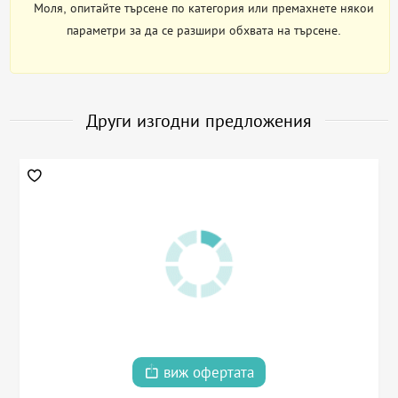
Моля, опитайте търсене по категория или премахнете някои
параметри за да се разшири обхвата на търсене.
Други изгодни предложения
виж офертата