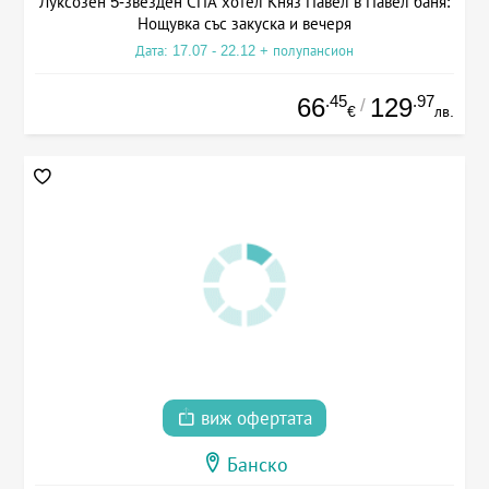
Луксозен 5-звезден СПА хотел Княз Павел в Павел баня:
Нощувка със закуска и вечеря
Дата: 17.07 - 22.12 + полупансион
.45
.97
66
129
/
€
лв.
виж офертата
Банско