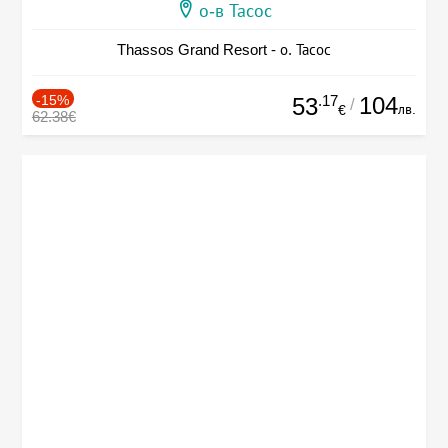
о-в Тасос
Thassos Grand Resort - о. Тасос
-15%
.17
104
53
/
лв.
€
62.38€