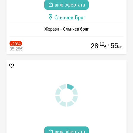
виж офертата
Слънчев Бряг
Жерави - Слънчев бряг
-20%
.12
55
28
/
лв.
€
35.28€
виж офертата