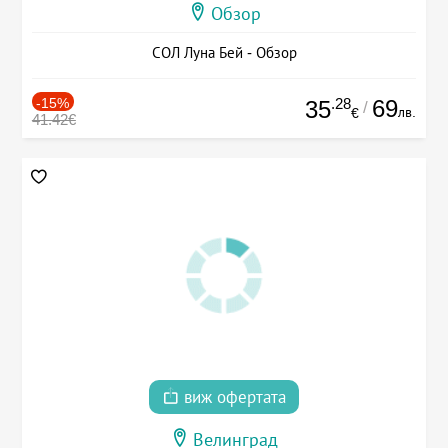
Обзор
СОЛ Луна Бей - Обзор
-15%
.28
69
35
/
лв.
€
41.42€
виж офертата
Велинград