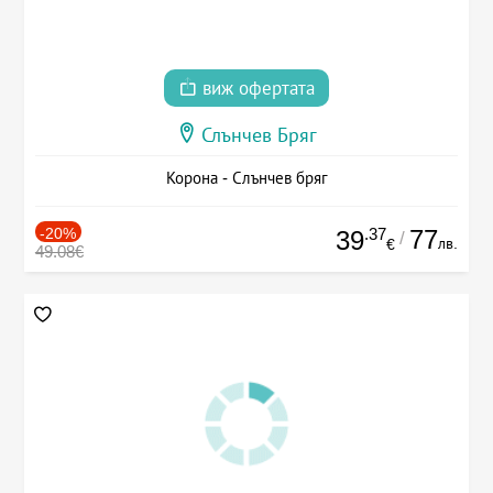
виж офертата
Слънчев Бряг
Корона - Слънчев бряг
-20%
.37
77
39
/
лв.
€
49.08€