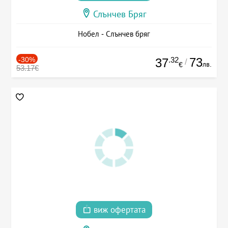
Слънчев Бряг
Нобел - Слънчев бряг
-30%
.32
73
37
/
лв.
€
53.17€
виж офертата