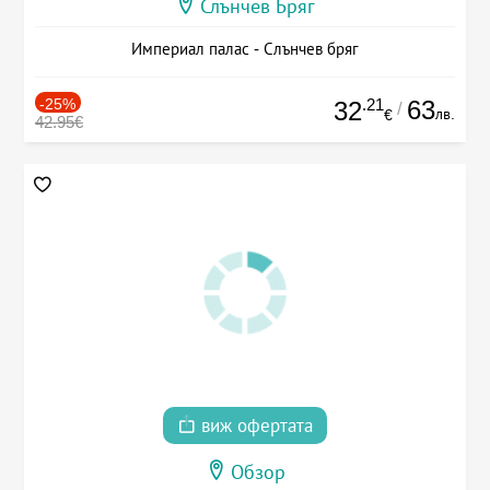
Слънчев Бряг
Империал палас - Слънчев бряг
-25%
.21
63
32
/
лв.
€
42.95€
виж офертата
Обзор