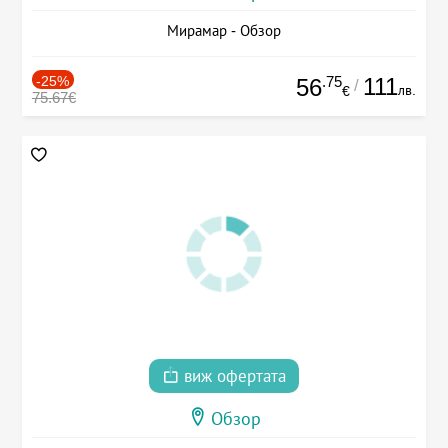
Мирамар - Обзор
-25%
.75
111
56
/
лв.
€
75.67€
виж офертата
Обзор