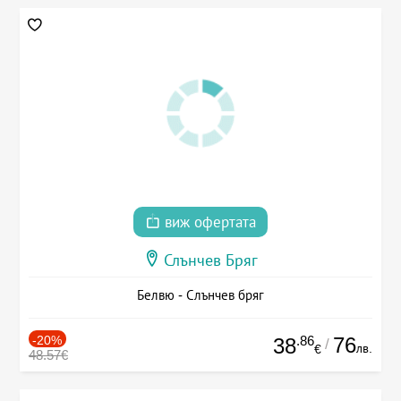
виж офертата
Слънчев Бряг
Белвю - Слънчев бряг
-20%
.86
76
38
/
лв.
€
48.57€