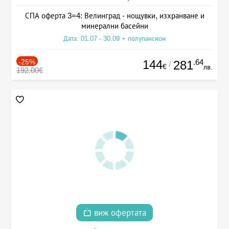
СПА оферта 3=4: Велинград - нощувки, изхранване и
минерални басейни
Дата: 01.07 - 30.09 + полупансион
-25%
144
.64
281
/
€
лв.
192.00€
виж офертата