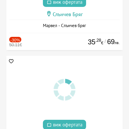
виж офертата
Слънчев Бряг
Марвел - Слънчев бряг
-30%
.28
69
35
/
лв.
€
50.11€
виж офертата