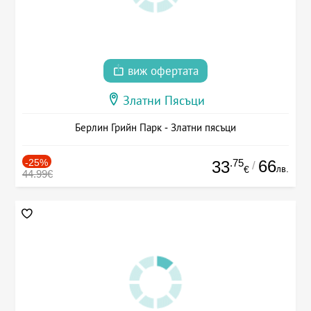
виж офертата
Златни Пясъци
Берлин Грийн Парк - Златни пясъци
-25%
.75
66
33
/
лв.
€
44.99€