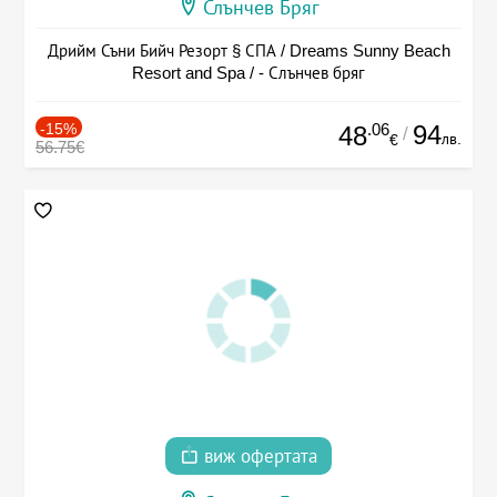
Слънчев Бряг
Дрийм Съни Бийч Резорт § СПА / Dreams Sunny Beach
Resort and Spa / - Слънчев бряг
-15%
.06
94
48
/
лв.
€
56.75€
виж офертата