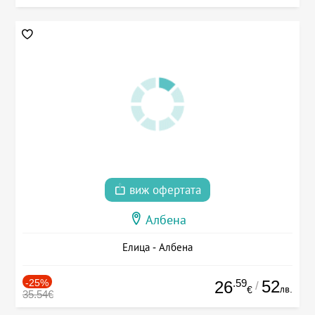
виж офертата
Албена
Елица - Албена
-25%
.59
52
26
/
лв.
€
35.54€