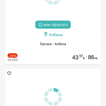
виж офертата
Албена
Гергана - Албена
-20%
.97
86
43
/
лв.
€
54.66€