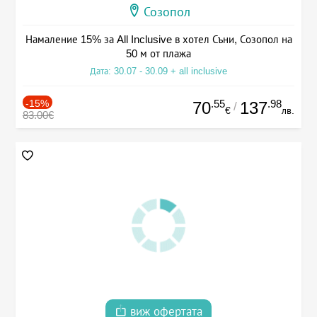
Созопол
Намаление 15% за All Inclusive в хотел Съни, Созопол на
50 м от плажа
Дата: 30.07 - 30.09 + all inclusive
-15%
.55
.98
70
137
/
€
лв.
83.00€
виж офертата