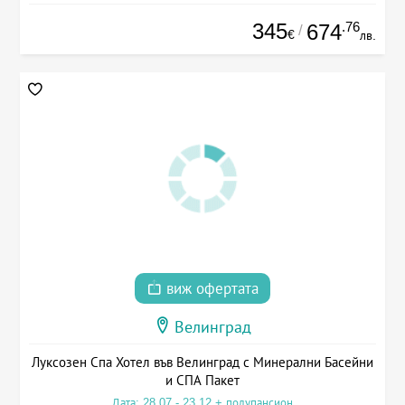
345
.76
674
/
€
лв.
виж офертата
Велинград
Луксозен Спа Хотел във Велинград с Минерални Басейни
и СПА Пакет
Дата: 28.07 - 23.12 + полупансион