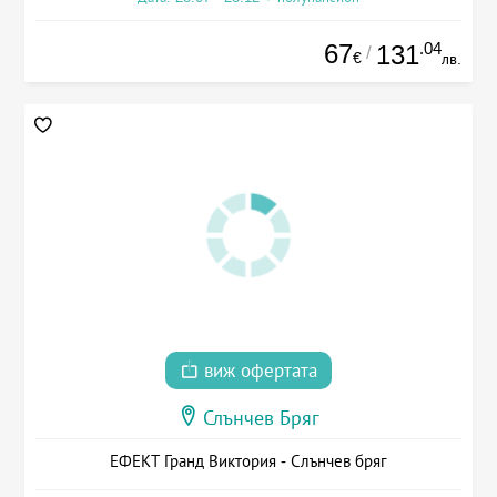
67
.04
131
/
€
лв.
виж офертата
Слънчев Бряг
ЕФЕКТ Гранд Виктория - Слънчев бряг