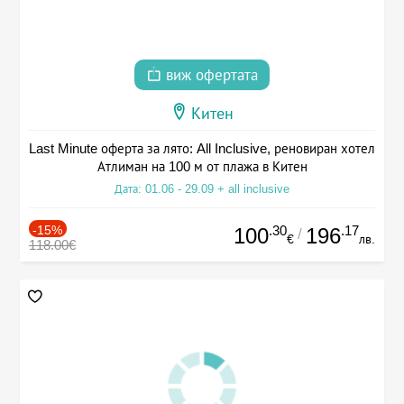
виж офертата
Китен
Last Minute оферта за лято: All Inclusive, реновиран хотел
Атлиман на 100 м от плажа в Китен
Дата: 01.06 - 29.09 + all inclusive
-15%
.30
.17
100
196
/
€
лв.
118.00€